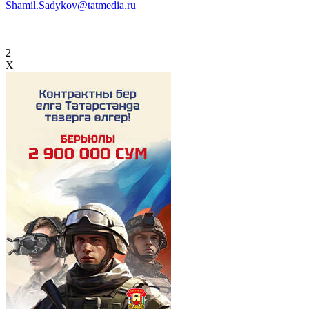
Shamil.Sadykov@tatmedia.ru
2
X