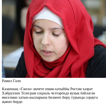
Рамил Гали
Казанның «Гаилә» мәчете имам-хатыйбы Рөстәм хәзрәт
Хәйруллин Телеграм социаль челтәрендә яулык бәйләгән
мөселман хатын-кызларына бизәнеп йөрү турында сорауга
җавап бирде.