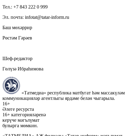
Тел.: +7 843 222 0 999
Эл. почта: infotat@tatar-inform.ru
Баш мөхәррир
Рөстәм Гәрәев
Шеф-редактор
Гөлүзә Ибраһимова
«Татмедиа» республика матбугат һәм массакүләм
коммуникацияләр агентлыгы ярдәме белән чыгарыла.
16+
Әлеге ресурста
16+ категорияләренә
керүче мәгълүмат
булырга мөмкин.
«ТАТМЕДИА» АҖ филиалы «Татар-информ» мәгълүмат