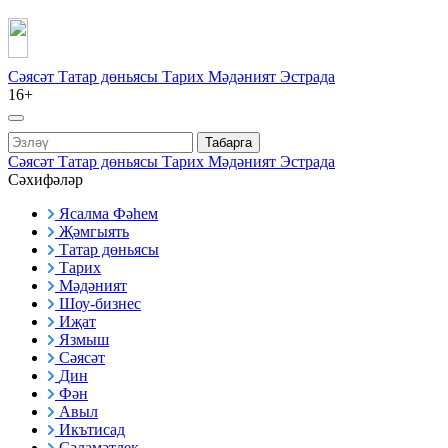
Сәясәт
Татар дөньясы
Тарих
Мәдәният
Эстрада
16+
Табарга
Сәясәт
Татар дөньясы
Тарих
Мәдәният
Эстрада
Сәхифәләр
Ясалма Фәһем
Җәмгыять
Татар дөньясы
Тарих
Мәдәният
Шоу-бизнес
Иҗат
Язмыш
Сәясәт
Дин
Фән
Авыл
Икътисад
Сәламәтлек