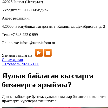
©2025 Intertat (Интертат)
Учредитель АО «Татмедиа»
Адрес редакции:
420066, Республика Татарстан, г. Казань, ул. Декабристов, д. 2
Тел.: +7 843 222 0 999
Эл. почта: infotat@tatar-inform.ru
Язманы тыңлагыз
Сорау-җавап
19 февраль 2020 21:00
Яулык бәйләгән кызларга
бизәнергә ярыймы?
Дин кагыйдәләре буенча, яулыклы кызлар бизәнгән килеш чит
ир-атларга күренергә тиеш түгел.