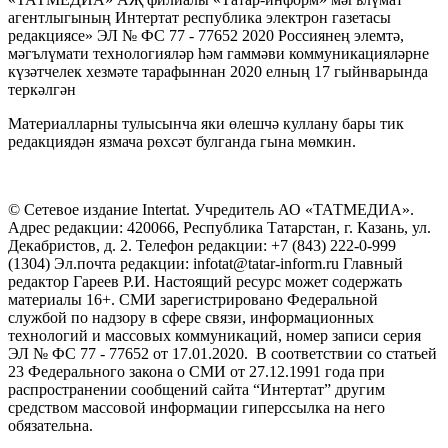
агентлыгының Интертат республика электрон газетасы
редакциясе» ЭЛ № ФС 77 - 77652 2020 Россиянең элемтә,
мәгълүмати технологияләр һәм гаммәви коммуникацияләрне
күзәтчелек хезмәте тарафыннан 2020 елның 17 гыйнварында
теркәлгән
Материалларны тулысынча яки өлешчә куллану бары тик
редакциядән язмача рөхсәт булганда гына мөмкин.
© Сетевое издание Intertat. Учредитель АО «ТАТМЕДИА».
Адрес редакции: 420066, Республика Татарстан, г. Казань, ул.
Декабристов, д. 2. Телефон редакции: +7 (843) 222-0-999
(1304) Эл.почта редакции: infotat@tatar-inform.ru Главный
редактор Гареев Р.И. Настоящий ресурс может содержать
материалы 16+. СМИ зарегистрировано Федеральной
службой по надзору в сфере связи, информационных
технологий и массовых коммуникаций, номер записи серия
ЭЛ № ФС 77 - 77652 от 17.01.2020. В соответствии со статьей
23 Федерального закона о СМИ от 27.12.1991 года при
распространении сообщений сайта “Интертат” другим
средством массовой информации гиперссылка на него
обязательна.