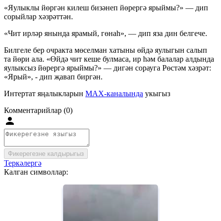
«Яулыклы йөргән килеш бизәнеп йөрергә ярыймы?» — дип
сорыйлар хәзрәттән.
«Чит ирләр янында ярамый, гөнаһ», — дип яза дин белгече.
Билгеле бер очракта мөселман хатыны өйдә яулыгын салып
та йөри ала. «Өйдә чит кеше булмаса, ир һәм балалар алдында
яулыксыз йөрергә ярыймы?» — дигән сорауга Рөстәм хәзрәт:
«Ярый», - дип җавап биргән.
Интертат яңалыкларын
MAX-каналында
укыгыз
Комментарийлар (0)
Фикерегезне калдырыгыз
Теркәлергә
Калган символлар: