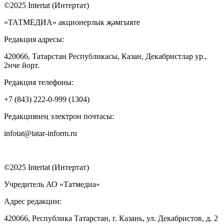
©2025 Intertat (Интертат)
«ТАТМЕДИА» акционерлык җәмгыяте
Редакция адресы:
420066, Татарстан Республикасы, Казан, Декабристлар ур.,
2нче йорт.
Редакция телефоны:
+7 (843) 222-0-999 (1304)
Редакциянең электрон почтасы:
infotat@tatar-inform.ru
©2025 Intertat (Интертат)
Учредитель АО «Татмедиа»
Адрес редакции:
420066, Республика Татарстан, г. Казань, ул. Декабристов, д. 2