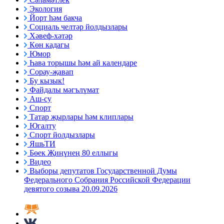
Экология
Йорт һәм бакча
Социаль челтәр йолдызлары
Хәвеф-хәтәр
Көн кадагы
Юмор
Һава торышы һәм ай календаре
Сорау-җавап
Бу кызык!
Файдалы мәгълүмат
Аш-су
Спорт
Татар җырлары һәм клиплары
Югалту
Спорт йолдызлары
ЯшьТИ
Бөек Җиңүнең 80 еллыгы
Видео
Выборы депутатов Государственной Думы
Федерального Собрания Российской Федерации
девятого созыва 20.09.2026