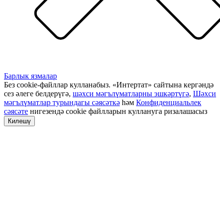
Барлык язмалар
Без cookie-файллар кулланабыз. «Интертат» сайтына кергәндә
сез әлеге белдерүгә,
шәхси мәгълүматларны эшкәртүгә
,
Шәхси
мәгълүматлар турындагы сәясәткә
һәм
Конфиденциальлек
сәясәте
нигезендә cookie файлларын куллануга ризалашасыз
Килешү