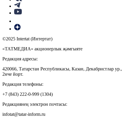
©2025 Intertat (Интертат)
«ТАТМЕДИА» акционерлык җәмгыяте
Редакция адресы:
420066, Татарстан Республикасы, Казан, Декабристлар ур.,
2нче йорт.
Редакция телефоны:
+7 (843) 222-0-999 (1304)
Редакциянең электрон почтасы:
infotat@tatar-inform.ru