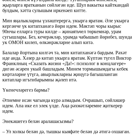
җырларга яратканын сөйләгән иде. Шул вакытка кайткандай
булдым, хәтта сулышым иркенәеп китте.
Мин яңалыкларны үзләштерергә, укырга яратам. Әле укырга
кергәнче үк китапханәгә йөри идем. Мәктәп чоры кырыс
90нчы елларга туры килде – җинаятьчел төркемнәр, урам
сугышлары. Без, кечерәкләр, урамда чабышып йөрибез, шунда
ук ОМОН килеп, өлкәнрәкләрне алып китә.
Балалар йортына килгәч тә, мин китапханәгә бардым. Рәхәт
иде анда. Хәзер дә китап укырга яратам. Күптән түгел Виктор
Франклның «Сказать жизни «Да!»: психолог в концлагере»
дигән әсәрен укый башладым. Минем тормышымдагы кебек
киртәләрне үтүгә, авырлыкларны җиңүгә багышланган
китаплар игътибарымны җәлеп итә.
Үкенечләрегез бармы?
Әтиемне исән чагында күрә алмадым. Очрашып, сөйләшер
идем. Апа ике ел элек үлде. Аңа рәхмәтләремне җиткерер
идем.
Энекәшегез белән аралашасызмы?
– Ул холкы белән дә, тышкы кыяфәте белән дә әтигә охшаган.