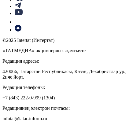
©2025 Intertat (Интертат)
«ТАТМЕДИА» акционерлык җәмгыяте
Редакция адресы:
420066, Татарстан Республикасы, Казан, Декабристлар ур.,
2нче йорт.
Редакция телефоны:
+7 (843) 222-0-999 (1304)
Редакциянең электрон почтасы:
infotat@tatar-inform.ru