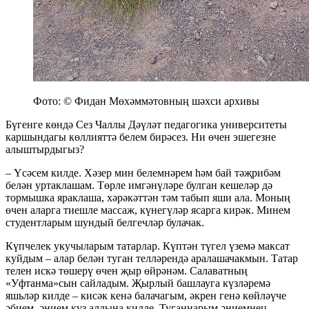
Фото: © Фидан Мөхәммәтовның шәхси архивы
Бүгенге көндә Сез Чаллы Дәүләт педагогика университеты
каршындагы көллияттә белем бирәсез. Ни өчен эшегезне
алыштырдыгыз?
– Үсәсем килде. Хәзер мин белемнәрем һәм бай тәҗрибәм
белән уртаклашам. Төрле имгәнүләре булган кешеләр дә
тормышка яраклаша, хәрәкәттән тәм табып яши ала. Моның
өчен аларга тиешле массаж, күнегүләр ясарга кирәк. Минем
студентларым шундый белгечләр булачак.
Күпчелек укучыларым татарлар. Күптән түгел үземә максат
куйдым – алар белән туган телләрендә аралашачакмын. Татар
телен искә төшерү өчен җыр өйрәнәм. Салаватның
«Уфтанма»сын сайладым. Җырлый башлауга күзләремә
яшьләр килде – кисәк кенә балачагым, әкрен генә көйләүче
әбием, әнием күз алдына килде. Туганнарым әниемнең