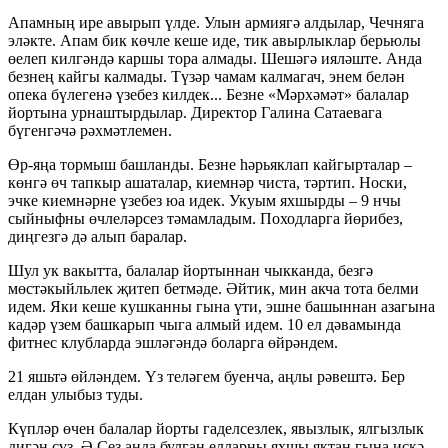
Апамның ире авырып үлде. Улын армиягә алдылар, Чечняга
эләкте. Апам бик көчле кеше иде, тик авырлыклар берьюлы
өелеп килгәндә каршы тора алмады. Шешәгә ияләште. Анда
безнең кайгы калмады. Түзәр чамам калмагач, энем белән
опека бүлегенә үзебез килдек... Безне «Мәрхәмәт» балалар
йортына урнаштырдылар. Директор Галина Сатаевага
бүгенгәчә рәхмәтлемен.
Өр-яңа тормыш башланды. Безне һәрьяклап кайгырталар –
көнгә өч тапкыр ашаталар, киемнәр чиста, тәртип. Носки,
эчке киемнәрне үзебез юа идек. Укуым яхшырды – 9 нчы
сыйныфны өчлеләрсез тәмамладым. Походларга йөрибез,
диңгезгә дә алып баралар.
Шул ук вакытта, балалар йортыннан чыкканда, безгә
мөстәкыйльлек җитеп бетмәде. Әйтик, мин акча тота белми
идем. Яки кеше кушканны гына үти, эшне башыннан азагына
кадәр үзем башкарып чыга алмый идем. 10 ел дәвамында
фитнес клубларда эшләгәндә боларга өйрәндем.
21 яшьтә өйләндем. Үз теләгем буенча, аңлы рәвештә. Бер
елдан улыбыз туды.
Күпләр өчен балалар йорты гаделсезлек, явызлык, ялгызлык
дигән сүз. Ә Сез анда булган елларны яхшы яктан гына искә