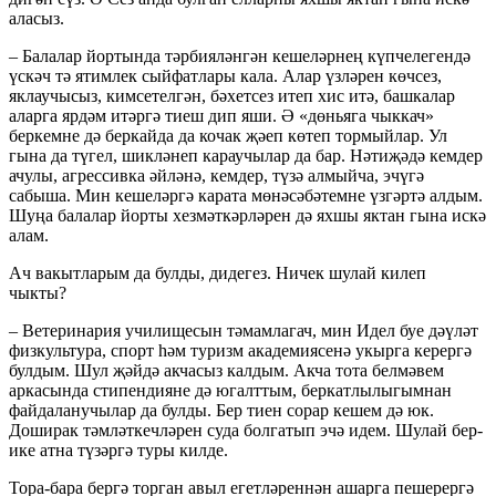
аласыз.
– Балалар йортында тәрбияләнгән кешеләрнең күпчелегендә
үскәч тә ятимлек сыйфатлары кала. Алар үзләрен көчсез,
яклаучысыз, кимсетелгән, бәхетсез итеп хис итә, башкалар
аларга ярдәм итәргә тиеш дип яши. Ә «дөньяга чыккач»
беркемне дә беркайда да кочак җәеп көтеп тормыйлар. Ул
гына да түгел, шикләнеп караучылар да бар. Нәтиҗәдә кемдер
ачулы, агрессивка әйләнә, кемдер, түзә алмыйча, эчүгә
сабыша. Мин кешеләргә карата мөнәсәбәтемне үзгәртә алдым.
Шуңа балалар йорты хезмәткәрләрен дә яхшы яктан гына искә
алам.
Ач вакытларым да булды, дидегез. Ничек шулай килеп
чыкты?
– Ветеринария училищесын тәмамлагач, мин Идел буе дәүләт
физкультура, спорт һәм туризм академиясенә укырга керергә
булдым. Шул җәйдә акчасыз калдым. Акча тота белмәвем
аркасында стипендияне дә югалттым, беркатлылыгымнан
файдаланучылар да булды. Бер тиен сорар кешем дә юк.
Доширак тәмләткечләрен суда болгатып эчә идем. Шулай бер-
ике атна түзәргә туры килде.
Тора-бара бергә торган авыл егетләреннән ашарга пешерергә