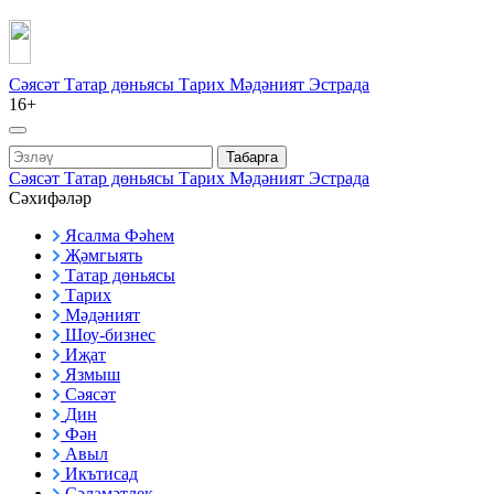
Сәясәт
Татар дөньясы
Тарих
Мәдәният
Эстрада
16+
Табарга
Сәясәт
Татар дөньясы
Тарих
Мәдәният
Эстрада
Сәхифәләр
Ясалма Фәһем
Җәмгыять
Татар дөньясы
Тарих
Мәдәният
Шоу-бизнес
Иҗат
Язмыш
Сәясәт
Дин
Фән
Авыл
Икътисад
Сәламәтлек