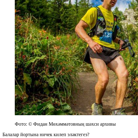
Фото: © Фидан Мөхәммәтовның шәхси архивы
Балалар йортына ничек килеп эләктегез?