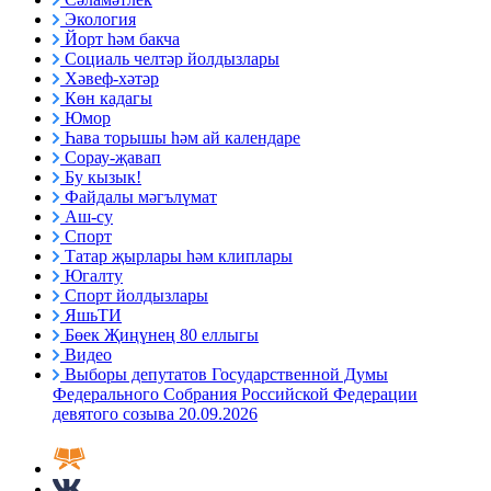
Экология
Йорт һәм бакча
Социаль челтәр йолдызлары
Хәвеф-хәтәр
Көн кадагы
Юмор
Һава торышы һәм ай календаре
Сорау-җавап
Бу кызык!
Файдалы мәгълүмат
Аш-су
Спорт
Татар җырлары һәм клиплары
Югалту
Спорт йолдызлары
ЯшьТИ
Бөек Җиңүнең 80 еллыгы
Видео
Выборы депутатов Государственной Думы
Федерального Собрания Российской Федерации
девятого созыва 20.09.2026