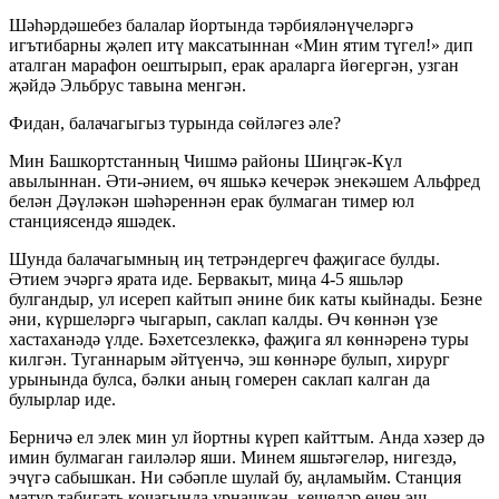
Шәһәрдәшебез балалар йортында тәрбияләнүчеләргә
игътибарны җәлеп итү максатыннан «Мин ятим түгел!» дип
аталган марафон оештырып, ерак араларга йөгергән, узган
җәйдә Эльбрус тавына менгән.
Фидан, балачагыгыз турында сөйләгез әле?
Мин Башкортстанның Чишмә районы Шиңгәк-Күл
авылыннан. Әти-әнием, өч яшькә кечерәк энекәшем Альфред
белән Дәүләкән шәһәреннән ерак булмаган тимер юл
станциясендә яшәдек.
Шунда балачагымның иң тетрәндергеч фаҗигасе булды.
Әтием эчәргә ярата иде. Бервакыт, миңа 4-5 яшьләр
булгандыр, ул исереп кайтып әнине бик каты кыйнады. Безне
әни, күршеләргә чыгарып, саклап калды. Өч көннән үзе
хастаханәдә үлде. Бәхетсезлеккә, фаҗига ял көннәренә туры
килгән. Туганнарым әйтүенчә, эш көннәре булып, хирург
урынында булса, бәлки аның гомерен саклап калган да
булырлар иде.
Берничә ел элек мин ул йортны күреп кайттым. Анда хәзер дә
имин булмаган гаиләләр яши. Минем яшьтәгеләр, нигездә,
эчүгә сабышкан. Ни сәбәпле шулай бу, аңламыйм. Станция
матур табигать кочагында урнашкан, кешеләр өчен эш