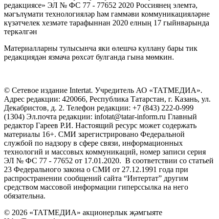
редакциясе» ЭЛ № ФС 77 - 77652 2020 Россиянең элемтә,
мәгълүмати технологияләр һәм гаммәви коммуникацияләрне
күзәтчелек хезмәте тарафыннан 2020 елның 17 гыйнварында
теркәлгән
Материалларны тулысынча яки өлешчә куллану бары тик
редакциядән язмача рөхсәт булганда гына мөмкин.
© Сетевое издание Intertat. Учредитель АО «ТАТМЕДИА».
Адрес редакции: 420066, Республика Татарстан, г. Казань, ул.
Декабристов, д. 2. Телефон редакции: +7 (843) 222-0-999
(1304) Эл.почта редакции: infotat@tatar-inform.ru Главный
редактор Гареев Р.И. Настоящий ресурс может содержать
материалы 16+. СМИ зарегистрировано Федеральной
службой по надзору в сфере связи, информационных
технологий и массовых коммуникаций, номер записи серия
ЭЛ № ФС 77 - 77652 от 17.01.2020. В соответствии со статьей
23 Федерального закона о СМИ от 27.12.1991 года при
распространении сообщений сайта “Интертат” другим
средством массовой информации гиперссылка на него
обязательна.
© 2026 «ТАТМЕДИА» акционерлык җәмгыяте