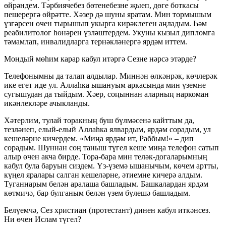
өйрәндем. Тәрбиячебез бөтенебезне җыеп, дөге боткасы
пешерергә өйрәтте. Хәзер дә шуны яратам. Мин тормышым
үзгәрсен өчен тырышып укырга кирәклеген аңладым. Һәм
реабилитолог һөнәрен үзләштердем. Укуны кызыл дипломга
тәмамлап, инвалидларга тернәкләнергә ярдәм иттем.
Мондый мөһим карар кабул итәргә Сезне нәрсә этәрде?
Телефонымны да талап алдылар. Миннән өлкәнрәк, көчлерәк
ике егет иде ул. Аллаһка ышануым аркасында мин үземне
сугышудан да тыйдым. Хәер, соңыннан аларның наркоман
икәнлекләре ачыкланды.
Хәтерлим, тулай торакның буш бүлмәсенә кайттым да,
тезләнеп, елый-елый Аллаһка ялвардым, ярдәм сорадым, ул
кешеләрне кичердем. «Миңа ярдәм ит, Раббым!» – дип
сорадым. Шуннан соң таныш түгел кеше миңа телефон сатып
алыр өчен акча бирде. Тора-бара мин теләк-догаларымның
кабул була баруын сиздем. Үз-үземә ышанычым, көчем артты,
күңел яралары салган кешеләрне, әтиемне кичерә алдым.
Туганнарым белән аралаша башладым. Башкалардан ярдәм
көтмичә, бар булганым белән үзем бүлешә башладым.
Белүемчә, Сез христиан (протестант) динен кабул иткәнсез.
Ни өчен Ислам түгел?