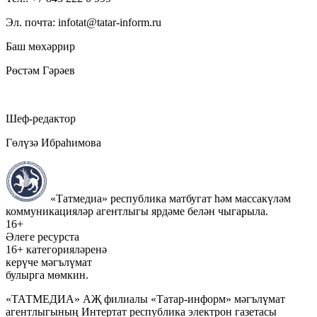
Эл. почта: infotat@tatar-inform.ru
Баш мөхәррир
Рөстәм Гәрәев
Шеф-редактор
Гөлүзә Ибраһимова
«Татмедиа» республика матбугат һәм массакүләм
коммуникацияләр агентлыгы ярдәме белән чыгарыла.
16+
Әлеге ресурста
16+ категорияләренә
керүче мәгълүмат
булырга мөмкин.
«ТАТМЕДИА» АҖ филиалы «Татар-информ» мәгълүмат
агентлыгының Интертат республика электрон газетасы