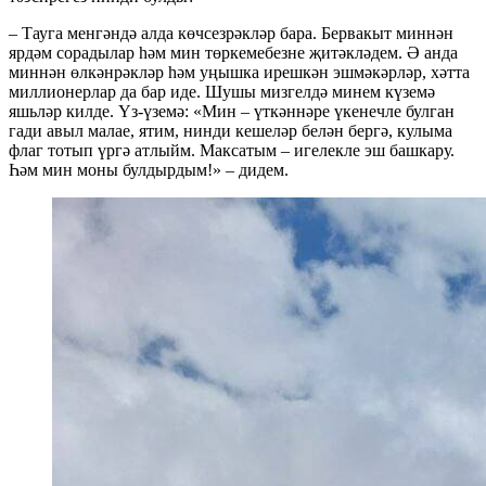
– Тауга менгәндә алда көчсезрәкләр бара. Бервакыт миннән
ярдәм сорадылар һәм мин төркемебезне җитәкләдем. Ә анда
миннән өлкәнрәкләр һәм уңышка ирешкән эшмәкәрләр, хәтта
миллионерлар да бар иде. Шушы мизгелдә минем күземә
яшьләр килде. Үз-үземә: «Мин – үткәннәре үкенечле булган
гади авыл малае, ятим, нинди кешеләр белән бергә, кулыма
флаг тотып үргә атлыйм. Максатым – игелекле эш башкару.
Һәм мин моны булдырдым!» – дидем.