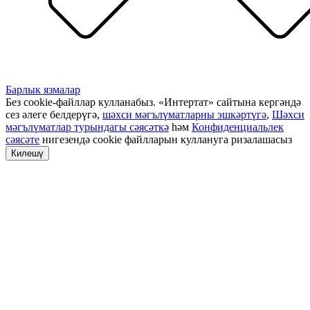
Барлык язмалар
Без cookie-файллар кулланабыз. «Интертат» сайтына кергәндә
сез әлеге белдерүгә,
шәхси мәгълүматларны эшкәртүгә
,
Шәхси
мәгълүматлар турындагы сәясәткә
һәм
Конфиденциальлек
сәясәте
нигезендә cookie файлларын куллануга ризалашасыз
Килешү