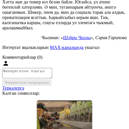
Хәтта эше дә тимер юл белән бәйле. Югыйсә, ул әтине
бөтенләй хәтерләми. Ә мин, туганнарым әйтүенчә, әнигә
ошаганмын. Шөкер, энем дә, мин дә социаль торак ала алдык,
приватизация ясаттык. Һәркайсыбыз аерым яши. Тик,
кызганычка каршы, соңгы елларда ул элемтәгә чыкмый,
аралашмыйбыз.
Чыганак: «
Шәһри Чаллы
», Сәрия Гарипова
Интертат яңалыкларын
MAX-каналында
укыгыз
Комментарийлар (0)
Фикерегезне калдырыгыз
Теркәлергә
Калган символлар: