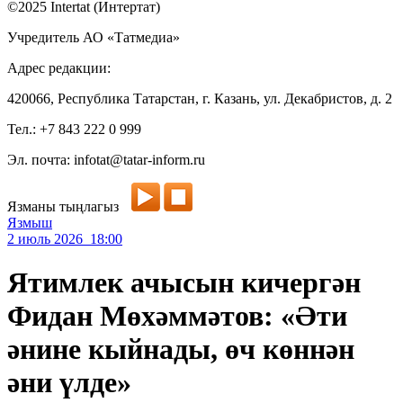
©2025 Intertat (Интертат)
Учредитель АО «Татмедиа»
Адрес редакции:
420066, Республика Татарстан, г. Казань, ул. Декабристов, д. 2
Тел.: +7 843 222 0 999
Эл. почта: infotat@tatar-inform.ru
Язманы тыңлагыз
Язмыш
2 июль 2026 18:00
Ятимлек ачысын кичергән
Фидан Мөхәммәтов: «Әти
әнине кыйнады, өч көннән
әни үлде»