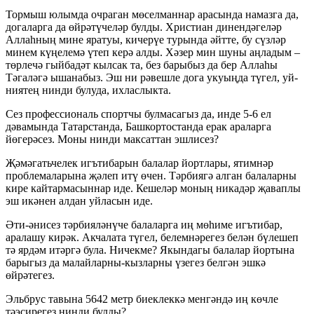
Тормыш юлымда очраган мөселманнар арасында намазга да,
догаларга да өйрәтүчеләр булды. Христиан динендәгеләр
Аллаһның мине яратуы, кичерүе турында әйтте, бу сүзләр
минем күңелемә үтеп керә алды. Хәзер мин шуны аңладым –
төрлечә гыйбадәт кылсак та, без барыбыз да бер Аллаһы
Тәгаләгә ышанабыз. Эш ни рәвешле дога укуыңда түгел, уй-
ниятең нинди булуда, ихласлыкта.
Сез профессиональ спортчы булмасагыз да, инде 5-6 ел
дәвамында Татарстанда, Башкортостанда ерак араларга
йөгерәсез. Моны нинди максаттан эшлисез?
Җәмәгатьчелек игътибарын балалар йортлары, ятимнәр
проблемаларына җәлеп итү өчен. Тәрбиягә алган балаларны
кире кайтармасыннар иде. Кешеләр моның никадәр җаваплы
эш икәнен алдан уйласын иде.
Әти-әнисез тәрбияләнүче балаларга иң мөһиме игътибар,
аралашу кирәк. Акчалата түгел, белемнәрегез белән бүлешеп
тә ярдәм итәргә була. Ничекме? Якындагы балалар йортына
барыгыз да малайларны-кызларны үзегез белгән эшкә
өйрәтегез.
Эльбрус тавына 5642 метр биеклеккә менгәндә иң көчле
тәэсирегез нинди булды?