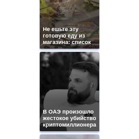
Не ешьте эту
готовую еду из
магазина: список
В ОАЭ произошло
жестокое убийство
криптомиллионера