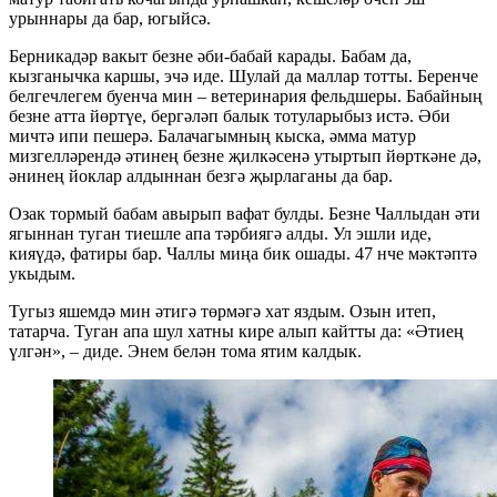
урыннары да бар, югыйсә.
Берникадәр вакыт безне әби-бабай карады. Бабам да,
кызганычка каршы, эчә иде. Шулай да маллар тотты. Беренче
белгечлегем буенча мин – ветеринария фельдшеры. Бабайның
безне атта йөртүе, бергәләп балык тотуларыбыз истә. Әби
мичтә ипи пешерә. Балачагымның кыска, әмма матур
мизгелләрендә әтинең безне җилкәсенә утыртып йөрткәне дә,
әнинең йоклар алдыннан безгә җырлаганы да бар.
Озак тормый бабам авырып вафат булды. Безне Чаллыдан әти
ягыннан туган тиешле апа тәрбиягә алды. Ул эшли иде,
кияүдә, фатиры бар. Чаллы миңа бик ошады. 47 нче мәктәптә
укыдым.
Тугыз яшемдә мин әтигә төрмәгә хат яздым. Озын итеп,
татарча. Туган апа шул хатны кире алып кайтты да: «Әтиең
үлгән», – диде. Энем белән тома ятим калдык.