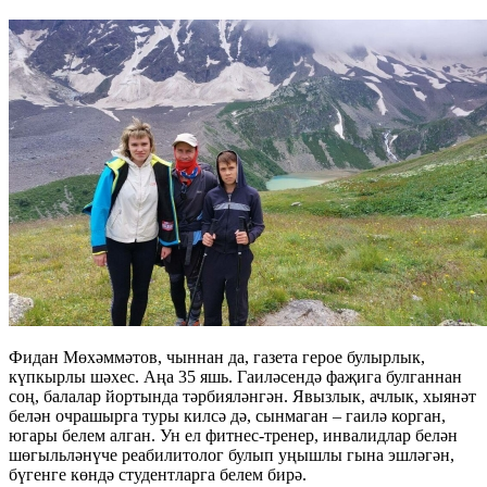
Фидан Мөхәммәтов, чыннан да, газета герое булырлык,
күпкырлы шәхес. Аңа 35 яшь. Гаиләсендә фаҗига булганнан
соң, балалар йортында тәрбияләнгән. Явызлык, ачлык, хыянәт
белән очрашырга туры килсә дә, сынмаган – гаилә корган,
югары белем алган. Ун ел фитнес-тренер, инвалидлар белән
шөгыльләнүче реабилитолог булып уңышлы гына эшләгән,
бүгенге көндә студентларга белем бирә.