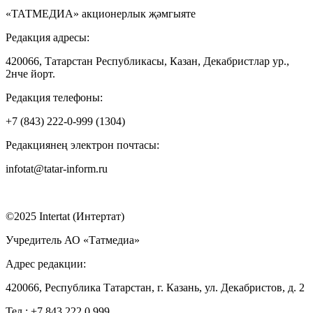
«ТАТМЕДИА» акционерлык җәмгыяте
Редакция адресы:
420066, Татарстан Республикасы, Казан, Декабристлар ур.,
2нче йорт.
Редакция телефоны:
+7 (843) 222-0-999 (1304)
Редакциянең электрон почтасы:
infotat@tatar-inform.ru
©2025 Intertat (Интертат)
Учредитель АО «Татмедиа»
Адрес редакции:
420066, Республика Татарстан, г. Казань, ул. Декабристов, д. 2
Тел.: +7 843 222 0 999