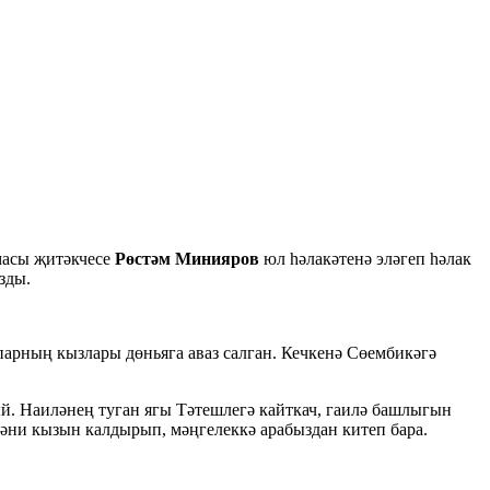
масы җитәкчесе
Рөстәм Минияров
юл һәлакәтенә эләгеп һәлак
зды.
парның кызлары дөньяга аваз салган. Кечкенә Сөембикәгә
й. Наиләнең туган ягы Тәтешлегә кайткач, гаилә башлыгын
нәни кызын калдырып, мәңгелеккә арабыздан китеп бара.