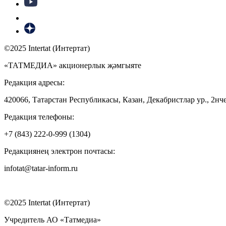
©2025 Intertat (Интертат)
«ТАТМЕДИА» акционерлык җәмгыяте
Редакция адресы:
420066, Татарстан Республикасы, Казан, Декабристлар ур., 2нче
Редакция телефоны:
+7 (843) 222-0-999 (1304)
Редакциянең электрон почтасы:
infotat@tatar-inform.ru
©2025 Intertat (Интертат)
Учредитель АО «Татмедиа»