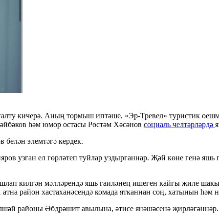
галту кичерә. Аның тормыш иптәше, «Эр-Тревел» туристик оеш
Шәйбәков һәм юмор остасы Рөстәм Хәсәнов
социаль челтәрләрдә
я
 белән элемтәгә кердек.
ов узган ел гөрләтеп туйлар уздырганнар. Җәй көне генә яшь 
ашлап килгән мәлләрендә яшь гаиләнең ишеген кайгы җиле шакы
 атна район хастаханәсендә комада ятканнан соң, хатынын һәм 
Әлшәй районы Әбдрәшит авылына, әтисе янәшәсенә җирләгәннәр.