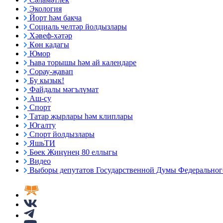
Экология
Йорт һәм бакча
Социаль челтәр йолдызлары
Хәвеф-хәтәр
Көн кадагы
Юмор
Һава торышы һәм ай календаре
Сорау-җавап
Бу кызык!
Файдалы мәгълүмат
Аш-су
Спорт
Татар җырлары һәм клиплары
Югалту
Спорт йолдызлары
ЯшьТИ
Бөек Җиңүнең 80 еллыгы
Видео
Выборы депутатов Государственной Думы Федерального