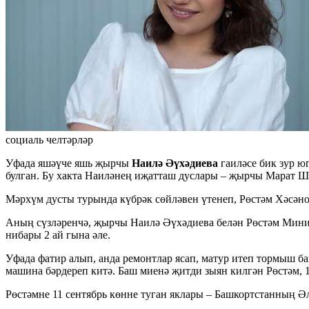
социаль челтәрләр
Уфада яшәүче яшь җырчы
Наилә Әүхәдиева
гаиләсе бик зур ю
булган. Бу хакта Наиләнең иҗатташ дуслары – җырчы Марат 
Мәрхүм дусты турында күбрәк сөйләвен үтенеп, Рөстәм Хәсәнов
Аның сүзләренчә, җырчы Наилә Әүхәдиева белән Рөстәм Минияр
нибары 2 ай гына әле.
Уфада фатир алып, анда ремонтлар ясап, матур итеп тормыш б
машина бәрдереп китә. Баш миенә җитди зыян килгән Рөстәм, 1
Рөстәмне 11 сентябрь көнне туган яклары – Башкортстанның 