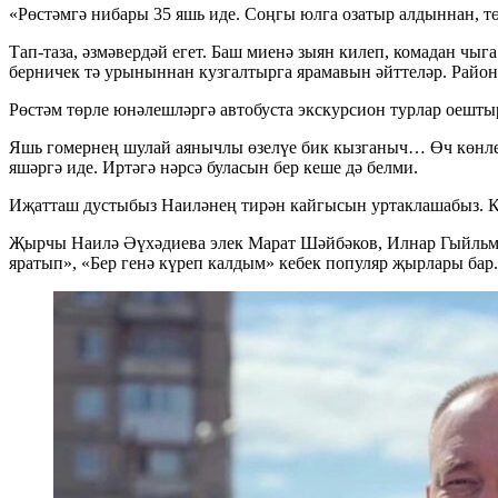
«Рөстәмгә нибары 35 яшь иде. Соңгы юлга озатыр алдыннан, 
Тап-таза, әзмәвердәй егет. Баш миенә зыян килеп, комадан чы
берничек тә урыныннан кузгалтырга ярамавын әйттеләр. Район 
Рөстәм төрле юнәлешләргә автобуста экскурсион турлар оештыр
Яшь гомернең шулай аянычлы өзелүе бик кызганыч… Өч көнлек
яшәргә иде. Иртәгә нәрсә буласын бер кеше дә белми.
Иҗатташ дустыбыз Наиләнең тирән кайгысын уртаклашабыз. Ке
Җырчы Наилә Әүхәдиева элек Марат Шәйбәков, Илнар Гыйльман
яратып», «Бер генә күреп калдым» кебек популяр җырлары бар.