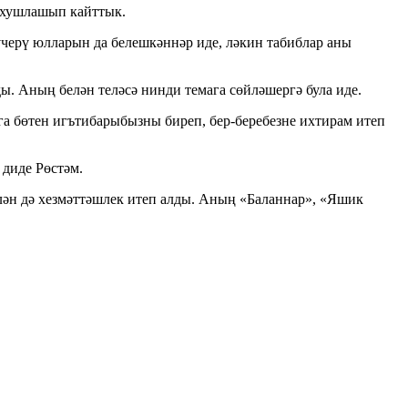
н хушлашып кайттык.
үчерү юлларын да белешкәннәр иде, ләкин табиблар аны
ды. Аның белән теләсә нинди темага сөйләшергә була иде.
а бөтен игътибарыбызны биреп, бер-беребезне ихтирам итеп
диде Рөстәм.
ән дә хезмәттәшлек итеп алды. Аның «Баланнар», «Яшик