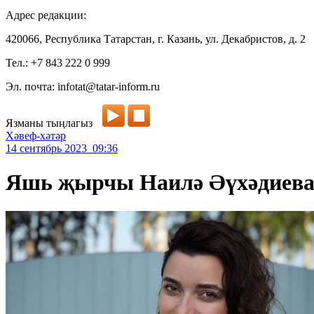
Адрес редакции:
420066, Республика Татарстан, г. Казань, ул. Декабристов, д. 2
Тел.: +7 843 222 0 999
Эл. почта: infotat@tatar-inform.ru
Язманы тыңлагыз
Хәвеф-хәтәр
14 сентябрь 2023 09:36
Яшь җырчы Наилә Әүхәдиеван