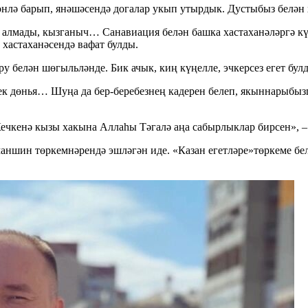
төнлә барып, янәшәсендә догалар укып утырдык. Дустыбыз белә
га алмады, кызганыч… Санавиация белән башка хастаханәләргә к
хастаханәсендә вафат булды.
у белән шөгыльләнде. Бик ачык, киң күңелле, эчкерсез егет бул
 дөнья… Шуңа да бер-беребезнең кадерен белеп, якыннарыбызг
чкенә кызы хакына Аллаһы Тәгалә аңа сабырлыклар бирсен», – 
шин төркемнәрендә эшләгән иде. «Казан егетләре»төркеме бел