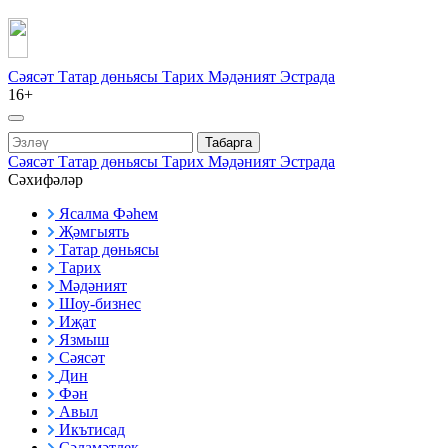
Сәясәт
Татар дөньясы
Тарих
Мәдәният
Эстрада
16+
Табарга
Сәясәт
Татар дөньясы
Тарих
Мәдәният
Эстрада
Сәхифәләр
Ясалма Фәһем
Җәмгыять
Татар дөньясы
Тарих
Мәдәният
Шоу-бизнес
Иҗат
Язмыш
Сәясәт
Дин
Фән
Авыл
Икътисад
Сәламәтлек