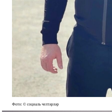
Фото: © социаль челтәрләр