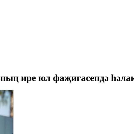
ың ире юл фаҗигасендә һәлак