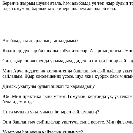
Беренче җырым шулай атала, һәм альбомда ул төп җыр булып т
иде, гомумән, барлык хис-кичерешләрем җырда әйтелә.
Альбомдагы җырларың танылдымы?
Якыннар, дуслар бик яхшы кабул иттеләр. Аларның шөгылемне ш
Син, җыр юнәлешендә укымадым, дидең, ә нинди һөнәр сайла
Мин Арча педагогик көллиятендә башлангыч сыйныфлар укыту
сайладым. Җыр юнәлешендә үсәсе, шул якка күбрәк басым ясый
Димәк, укытучы булып эшләп тә карамадың?
Юк. Мин практика гына үттем. Гомумән, кергәндә үк, үз теләг
белә идем инде.
Нигә музыка укытучысы һөнәрен сайламадың?
Әни башлангыч сыйныфлар укытучысына кертте. Мин физкульт
Укытучы һөнәренә кайтасың килмиме?