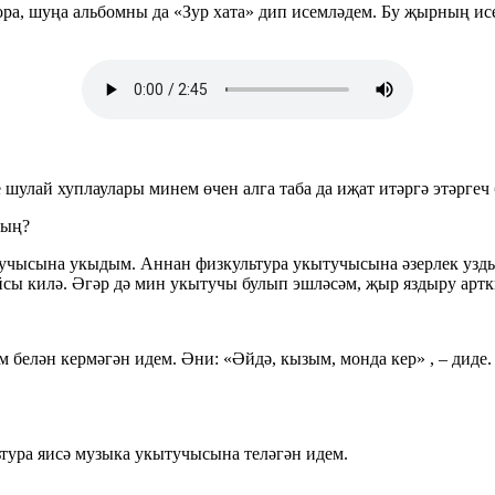
ора, шуңа альбомны да «Зур хата» дип исемләдем. Бу җырның ис
улай хуплаулары минем өчен алга таба да иҗат итәргә этәргеч 
дың?
чысына укыдым. Аннан физкультура укытучысына әзерлек уздым
сы килә. Әгәр дә мин укытучы булып эшләсәм, җыр яздыру артк
ем белән кермәгән идем. Әни: «Әйдә, кызым, монда кер» , – ди
ура яисә музыка укытучысына теләгән идем.