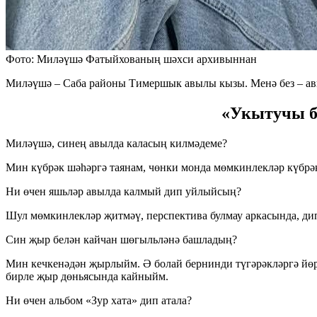
Фото: Миләүшә Фатыйхованың шәхси архивыннан
Миләүшә – Саба районы Тимершык авылы кызы. Менә без – ав
«Укытучы б
Миләүшә, синең авылда каласың килмәдеме?
Мин күбрәк шәһәргә таянам, чөнки монда мөмкинлекләр күбрә
Ни өчен яшьләр авылда калмый дип уйлыйсың?
Шул мөмкинлекләр җитмәү, перспектива булмау аркасында, ди
Син җыр белән кайчан шөгыльләнә башладың?
Мин кечкенәдән җырлыйм. Ә болай бернинди түгәрәкләргә йөр
бирле җыр дөньясында кайныйм.
Ни өчен альбом «Зур хата» дип атала?