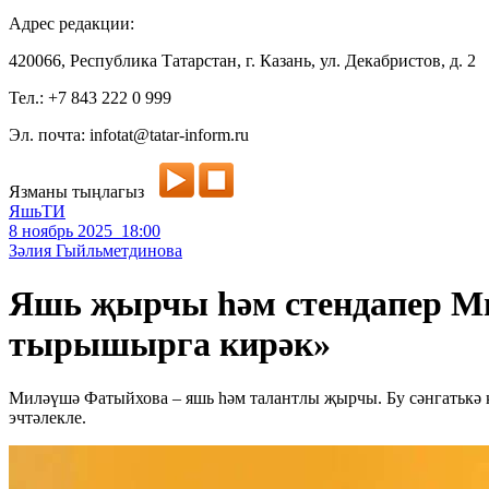
Адрес редакции:
420066, Республика Татарстан, г. Казань, ул. Декабристов, д. 2
Тел.: +7 843 222 0 999
Эл. почта: infotat@tatar-inform.ru
Язманы тыңлагыз
ЯшьТИ
8 ноябрь 2025 18:00
Зәлия Гыйльметдинова
Яшь җырчы һәм стендапер Ми
тырышырга кирәк»
Миләүшә Фатыйхова – яшь һәм талантлы җырчы. Бу сәнгатькә 
эчтәлекле.