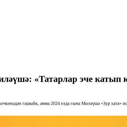
ләүшә: «Татарлар эче катып к
кечкенәдән гашыйк, әмма 2024 елда гына Миләүшә «Зур хата» и