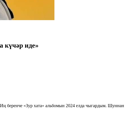
 күчәр иде»
Иң беренче «Зур хата» альбомын 2024 елда чыгардым. Шуннан