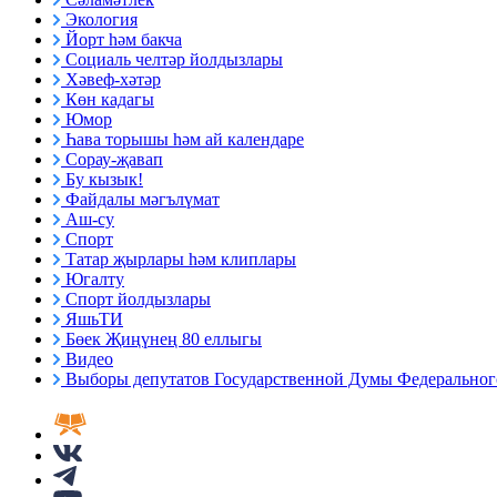
Экология
Йорт һәм бакча
Социаль челтәр йолдызлары
Хәвеф-хәтәр
Көн кадагы
Юмор
Һава торышы һәм ай календаре
Сорау-җавап
Бу кызык!
Файдалы мәгълүмат
Аш-су
Спорт
Татар җырлары һәм клиплары
Югалту
Спорт йолдызлары
ЯшьТИ
Бөек Җиңүнең 80 еллыгы
Видео
Выборы депутатов Государственной Думы Федерального