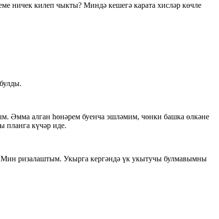
еме ничек килеп чыкты? Миндә кешегә карата хисләр көчле
булды.
. Әмма алган һөнәрем буенча эшләмим, чөнки башка өлкәне
ы планга күчәр иде.
де. Мин ризалаштым. Укырга кергәндә үк укытучы булмавымны