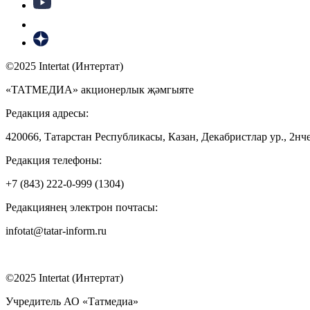
©2025 Intertat (Интертат)
«ТАТМЕДИА» акционерлык җәмгыяте
Редакция адресы:
420066, Татарстан Республикасы, Казан, Декабристлар ур., 2нче
Редакция телефоны:
+7 (843) 222-0-999 (1304)
Редакциянең электрон почтасы:
infotat@tatar-inform.ru
©2025 Intertat (Интертат)
Учредитель АО «Татмедиа»