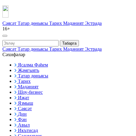
Сәясәт
Татар дөньясы
Тарих
Мәдәният
Эстрада
16+
Табарга
Сәясәт
Татар дөньясы
Тарих
Мәдәният
Эстрада
Сәхифәләр
Ясалма Фәһем
Җәмгыять
Татар дөньясы
Тарих
Мәдәният
Шоу-бизнес
Иҗат
Язмыш
Сәясәт
Дин
Фән
Авыл
Икътисад
Сәламәтлек