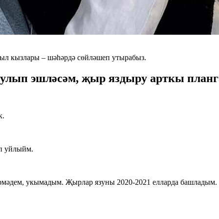
ыл кызлары – шәһәрдә сөйләшеп утырабыз.
улып эшләсәм, җыр яздыру арткы планга
к.
п уйлыйм.
мәдем, укымадым. Җырлар язуны 2020-2021 елларда башладым. 