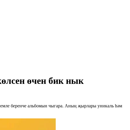
өлсен өчен бик нык
семле беренче альбомын чыгара. Аның җырлары уникаль һәм