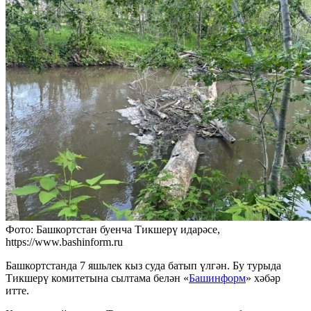
Фото: Башкортстан буенча Тикшерү идарәсе,
https://www.bashinform.ru
Башкортстанда 7 яшьлек кыз суда батып үлгән. Бу турыда
Тикшерү комитетына сылтама белән «
Башинформ
» хәбәр
итте.