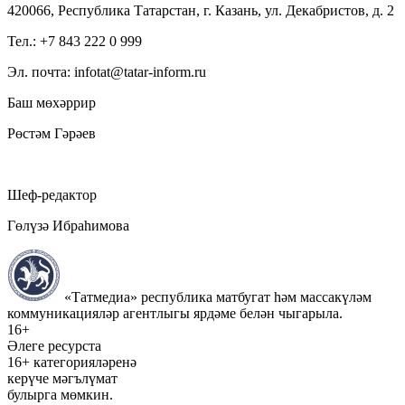
420066, Республика Татарстан, г. Казань, ул. Декабристов, д. 2
Тел.: +7 843 222 0 999
Эл. почта: infotat@tatar-inform.ru
Баш мөхәррир
Рөстәм Гәрәев
Шеф-редактор
Гөлүзә Ибраһимова
«Татмедиа» республика матбугат һәм массакүләм
коммуникацияләр агентлыгы ярдәме белән чыгарыла.
16+
Әлеге ресурста
16+ категорияләренә
керүче мәгълүмат
булырга мөмкин.