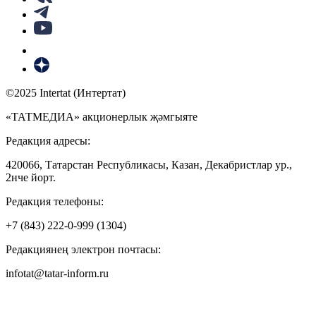
©2025 Intertat (Интертат)
«ТАТМЕДИА» акционерлык җәмгыяте
Редакция адресы:
420066, Татарстан Республикасы, Казан, Декабристлар ур.,
2нче йорт.
Редакция телефоны:
+7 (843) 222-0-999 (1304)
Редакциянең электрон почтасы:
infotat@tatar-inform.ru