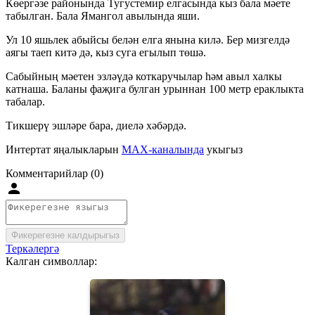
Көергәзе районында Тугустемир елгасында кыз бала мәете
табылган. Бала Ямангол авылында яши.
Ул 10 яшьлек абыйсы белән елга янына килә. Бер мизгелдә
аягы таеп китә дә, кыз суга егылып төшә.
Сабыйның мәетен эзләүдә коткаручылар һәм авыл халкы
катнаша. Баланы фаҗига булган урыннан 100 метр ераклыкта
табалар.
Тикшерү эшләре бара, диелә хәбәрдә.
Интертат яңалыкларын
MAX-каналында
укыгыз
Комментарийлар (0)
Фикерегезне калдырыгыз
Теркәлергә
Калган символлар: