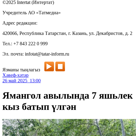
©2025 Intertat (Интертат)
Учредитель АО «Татмедиа»
Адрес редакции:
420066, Республика Татарстан, г. Казань, ул. Декабристов, д. 2
Тел.: +7 843 222 0 999
Эл. почта: infotat@tatar-inform.ru
Язманы тыңлагыз
Хәвеф-хәтәр
26 май 2025 13:00
Ямангол авылында 7 яшьлек
кыз батып үлгән