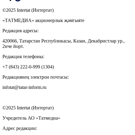
©2025 Intertat (Интертат)
«ТАТМЕДИА» акционерлык җәмгыяте
Редакция адресы:
420066, Татарстан Республикасы, Казан, Декабристлар ур.,
2нче йорт.
Редакция телефоны:
+7 (843) 222-0-999 (1304)
Редакциянең электрон почтасы:
infotat@tatar-inform.ru
©2025 Intertat (Интертат)
Учредитель АО «Татмедиа»
Адрес редакции: