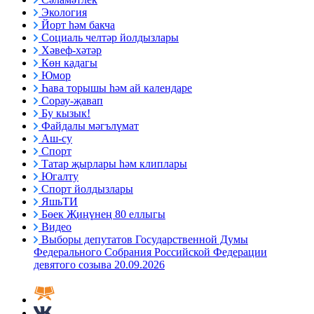
Экология
Йорт һәм бакча
Социаль челтәр йолдызлары
Хәвеф-хәтәр
Көн кадагы
Юмор
Һава торышы һәм ай календаре
Сорау-җавап
Бу кызык!
Файдалы мәгълүмат
Аш-су
Спорт
Татар җырлары һәм клиплары
Югалту
Спорт йолдызлары
ЯшьТИ
Бөек Җиңүнең 80 еллыгы
Видео
Выборы депутатов Государственной Думы
Федерального Собрания Российской Федерации
девятого созыва 20.09.2026