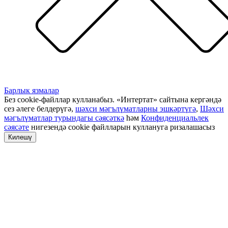
Барлык язмалар
Без cookie-файллар кулланабыз. «Интертат» сайтына кергәндә
сез әлеге белдерүгә,
шәхси мәгълүматларны эшкәртүгә
,
Шәхси
мәгълүматлар турындагы сәясәткә
һәм
Конфиденциальлек
сәясәте
нигезендә cookie файлларын куллануга ризалашасыз
Килешү