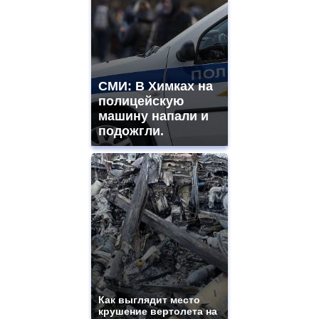
СМИ: В Химках на
полицейскую
машину напали и
подожгли.
Как выглядит место
крушение вертолета на