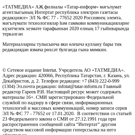
«ТАТМЕДИА» АҖ филиалы «Татар-информ» мәгълүмат
агентлыгының Интертат республика электрон газетасы
редакциясе» ЭЛ № ФС 77 - 77652 2020 Россиянең элемтә,
мәгълүмати технологияләр һәм гаммәви коммуникацияләрне
күзәтчелек хезмәте тарафыннан 2020 елның 17 гыйнварында
теркәлгән
Материалларны тулысынча яки өлешчә куллану бары тик
редакциядән язмача рөхсәт булганда гына мөмкин.
© Сетевое издание Intertat. Учредитель АО «ТАТМЕДИА».
Адрес редакции: 420066, Республика Татарстан, г. Казань, ул.
Декабристов, д. 2. Телефон редакции: +7 (843) 222-0-999
(1304) Эл.почта редакции: infotat@tatar-inform.ru Главный
редактор Гареев Р.И. Настоящий ресурс может содержать
материалы 16+. СМИ зарегистрировано Федеральной
службой по надзору в сфере связи, информационных
технологий и массовых коммуникаций, номер записи серия
ЭЛ № ФС 77 - 77652 от 17.01.2020. В соответствии со статьей
23 Федерального закона о СМИ от 27.12.1991 года при
распространении сообщений сайта “Интертат” другим
средством массовой информации гиперссылка на него