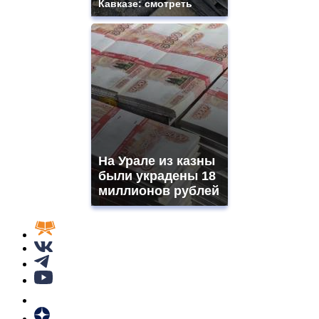
Кавказе: смотреть
На Урале из казны
были украдены 18
миллионов рублей