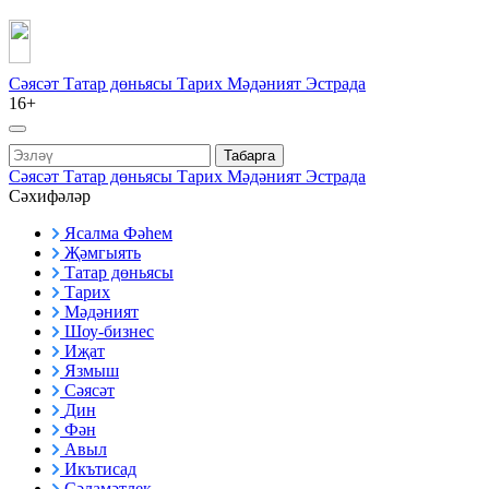
Сәясәт
Татар дөньясы
Тарих
Мәдәният
Эстрада
16+
Табарга
Сәясәт
Татар дөньясы
Тарих
Мәдәният
Эстрада
Сәхифәләр
Ясалма Фәһем
Җәмгыять
Татар дөньясы
Тарих
Мәдәният
Шоу-бизнес
Иҗат
Язмыш
Сәясәт
Дин
Фән
Авыл
Икътисад
Сәламәтлек