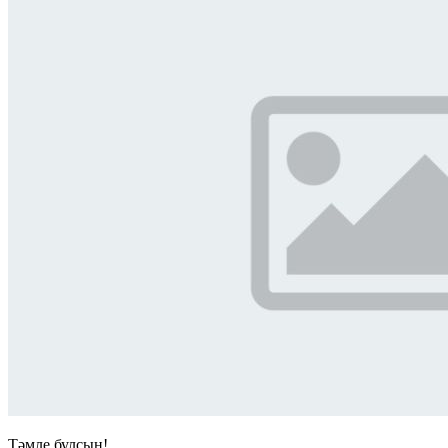
Тәмле булсын!