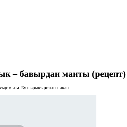
ык – бавырдан манты (рецепт)
ъдим итә. Бу шәрыкъ ризыгы икән.