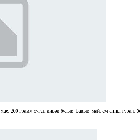
ае, 200 грамм суган кирәк булыр. Бавыр, май, суганны турап, б