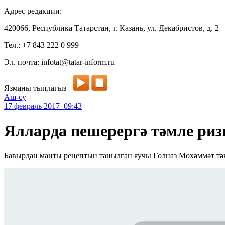
Адрес редакции:
420066, Республика Татарстан, г. Казань, ул. Декабристов, д. 2
Тел.: +7 843 222 0 999
Эл. почта: infotat@tatar-inform.ru
Язманы тыңлагыз
Аш-су
17 февраль 2017 09:43
Ялларда пешерергә тәмле риз
Бавырдан манты рецептын танылган яучы Гөлназ Мөхәммәт тәк