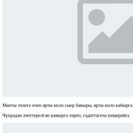
Манты эчлеге өчен ярты кило сыер бавыры, ярты кило кабырга м
Чүпрәдән әчеттерелгән камырга төреп, гадәттәгечә пешерәбез.