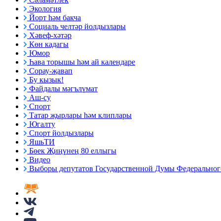
Экология
Йорт һәм бакча
Социаль челтәр йолдызлары
Хәвеф-хәтәр
Көн кадагы
Юмор
Һава торышы һәм ай календаре
Сорау-җавап
Бу кызык!
Файдалы мәгълүмат
Аш-су
Спорт
Татар җырлары һәм клиплары
Югалту
Спорт йолдызлары
ЯшьТИ
Бөек Җиңүнең 80 еллыгы
Видео
Выборы депутатов Государственной Думы Федерального