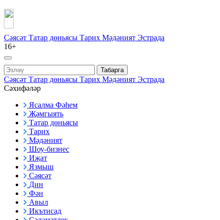
Сәясәт
Татар дөньясы
Тарих
Мәдәният
Эстрада
16+
Табарга
Сәясәт
Татар дөньясы
Тарих
Мәдәният
Эстрада
Сәхифәләр
Ясалма Фәһем
Җәмгыять
Татар дөньясы
Тарих
Мәдәният
Шоу-бизнес
Иҗат
Язмыш
Сәясәт
Дин
Фән
Авыл
Икътисад
Сәламәтлек