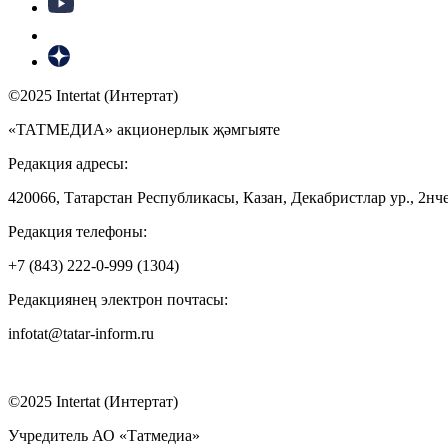
©2025 Intertat (Интертат)
«ТАТМЕДИА» акционерлык җәмгыяте
Редакция адресы:
420066, Татарстан Республикасы, Казан, Декабристлар ур., 2нче
Редакция телефоны:
+7 (843) 222-0-999 (1304)
Редакциянең электрон почтасы:
infotat@tatar-inform.ru
©2025 Intertat (Интертат)
Учредитель АО «Татмедиа»