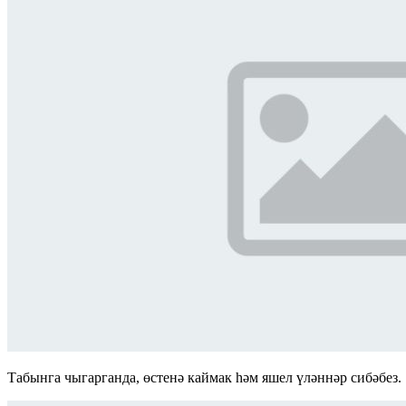
Табынга чыгарганда, өстенә каймак һәм яшел үләннәр сибәбез.