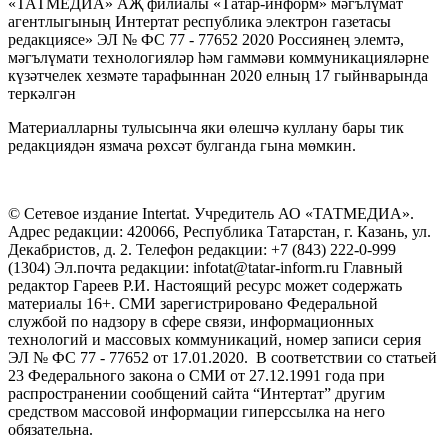
«ТАТМЕДИА» АҖ филиалы «Татар-информ» мәгълүмат
агентлыгының Интертат республика электрон газетасы
редакциясе» ЭЛ № ФС 77 - 77652 2020 Россиянең элемтә,
мәгълүмати технологияләр һәм гаммәви коммуникацияләрне
күзәтчелек хезмәте тарафыннан 2020 елның 17 гыйнварында
теркәлгән
Материалларны тулысынча яки өлешчә куллану бары тик
редакциядән язмача рөхсәт булганда гына мөмкин.
© Сетевое издание Intertat. Учредитель АО «ТАТМЕДИА».
Адрес редакции: 420066, Республика Татарстан, г. Казань, ул.
Декабристов, д. 2. Телефон редакции: +7 (843) 222-0-999
(1304) Эл.почта редакции: infotat@tatar-inform.ru Главный
редактор Гареев Р.И. Настоящий ресурс может содержать
материалы 16+. СМИ зарегистрировано Федеральной
службой по надзору в сфере связи, информационных
технологий и массовых коммуникаций, номер записи серия
ЭЛ № ФС 77 - 77652 от 17.01.2020. В соответствии со статьей
23 Федерального закона о СМИ от 27.12.1991 года при
распространении сообщений сайта “Интертат” другим
средством массовой информации гиперссылка на него
обязательна.