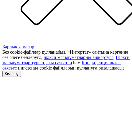
Барлык язмалар
Без cookie-файллар кулланабыз. «Интертат» сайтына кергәндә
сез әлеге белдерүгә,
шәхси мәгълүматларны эшкәртүгә
,
Шәхси
мәгълүматлар турындагы сәясәткә
һәм
Конфиденциальлек
сәясәте
нигезендә cookie файлларын куллануга ризалашасыз
Килешү