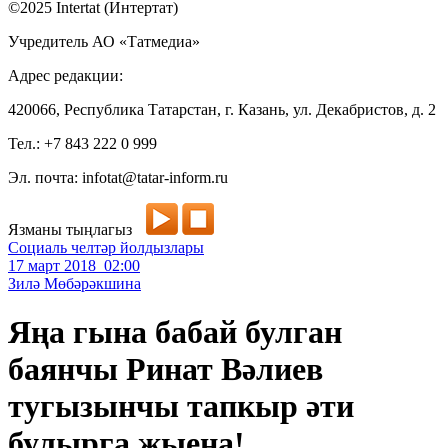
©2025 Intertat (Интертат)
Учредитель АО «Татмедиа»
Адрес редакции:
420066, Республика Татарстан, г. Казань, ул. Декабристов, д. 2
Тел.: +7 843 222 0 999
Эл. почта: infotat@tatar-inform.ru
Язманы тыңлагыз
Социаль челтәр йолдызлары
17 март 2018 02:00
Зилә Мөбәрәкшина
Яңа гына бабай булган
баянчы Ринат Вәлиев
тугызынчы тапкыр әти
булырга җыена!