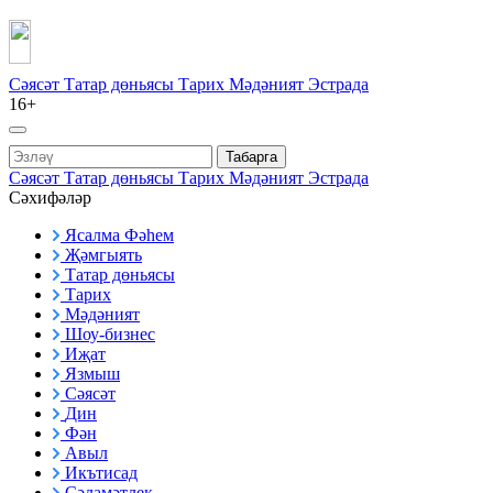
Сәясәт
Татар дөньясы
Тарих
Мәдәният
Эстрада
16+
Табарга
Сәясәт
Татар дөньясы
Тарих
Мәдәният
Эстрада
Сәхифәләр
Ясалма Фәһем
Җәмгыять
Татар дөньясы
Тарих
Мәдәният
Шоу-бизнес
Иҗат
Язмыш
Сәясәт
Дин
Фән
Авыл
Икътисад
Сәламәтлек