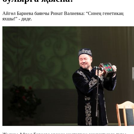
Айгөл Бариева баянчы Ринат Вәлиевка: “Синең генетикаң
яхшы!” - диде.