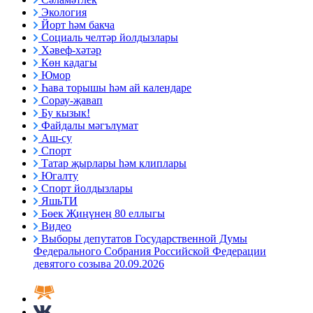
Экология
Йорт һәм бакча
Социаль челтәр йолдызлары
Хәвеф-хәтәр
Көн кадагы
Юмор
Һава торышы һәм ай календаре
Сорау-җавап
Бу кызык!
Файдалы мәгълүмат
Аш-су
Спорт
Татар җырлары һәм клиплары
Югалту
Спорт йолдызлары
ЯшьТИ
Бөек Җиңүнең 80 еллыгы
Видео
Выборы депутатов Государственной Думы
Федерального Собрания Российской Федерации
девятого созыва 20.09.2026