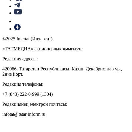
©2025 Intertat (Интертат)
«ТАТМЕДИА» акционерлык җәмгыяте
Редакция адресы:
420066, Татарстан Республикасы, Казан, Декабристлар ур.,
2нче йорт.
Редакция телефоны:
+7 (843) 222-0-999 (1304)
Редакциянең электрон почтасы:
infotat@tatar-inform.ru