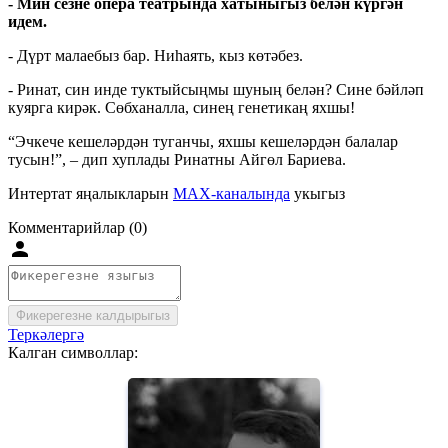
- Мин сезне опера театрында хатыныгыз белән күргән
идем.
- Дүрт малаебыз бар. Ниһаять, кыз көтәбез.
- Ринат, син инде туктыйсыңмы шуның белән? Сине бәйләп
куярга кирәк. Сөбханалла, синең генетикаң яхшы!
“Эчкече кешеләрдән туганчы, яхшы кешеләрдән балалар
тусын!”, – дип хуплады Ринатны Айгөл Бариева.
Интертат яңалыкларын
MAX-каналында
укыгыз
Комментарийлар (0)
Фикерегезне калдырыгыз
Теркәлергә
Калган символлар: