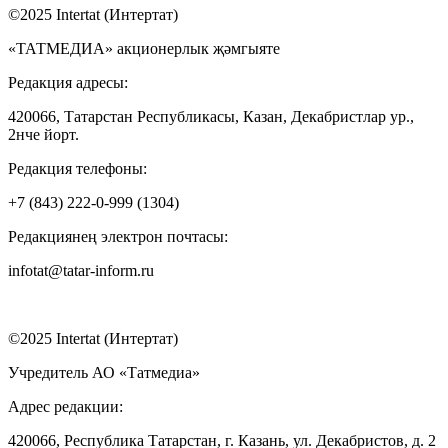
©2025 Intertat (Интертат)
«ТАТМЕДИА» акционерлык җәмгыяте
Редакция адресы:
420066, Татарстан Республикасы, Казан, Декабристлар ур.,
2нче йорт.
Редакция телефоны:
+7 (843) 222-0-999 (1304)
Редакциянең электрон почтасы:
infotat@tatar-inform.ru
©2025 Intertat (Интертат)
Учредитель АО «Татмедиа»
Адрес редакции:
420066, Республика Татарстан, г. Казань, ул. Декабристов, д. 2