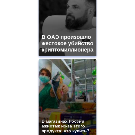
В ОАЭ произошло
жестокое убийство
криптомиллионера
В магазинах России
ажиотаж из-за этого
продукта: что купить?