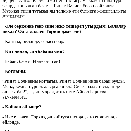
Җырчы Айгөл Бариева үзенең инстаграм аккаунтында туры
эфирда танылган баянчы Ринат Вәлиев белән сөйләште.
Музыкантның тугызынчы тапкыр әти булырга җыенганлыгы
ачыкланды.
- Әле беркөнне генә сине искә төшереп утырдым. Балалар
нихәл? Олы малаең Төркиядәме әле?
- Кайтты, өйләнде, баласы бар.
- Кит аннан, син бабаймыни?
- Бабай, бабай. Инде биш ай!
- Котлыйм!
“Ринат Вәлиевны котлагыз, Ринат Вәлиев инде бабай булды.
Менә, кемнән үрнәк алырга кирәк! Сигез бала атасы, инде
оныгы бар!”, – дип мөрәҗәгать итте Айгөл Бариева
укучыларга.
- Кайчан өйләнде?
- Ике ел элек, Төркиядән кайтуга шунда ук икенче атнада
өйләнде.