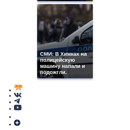
СМИ: В Химках на
полицейскую
машину напали и
подожгли.