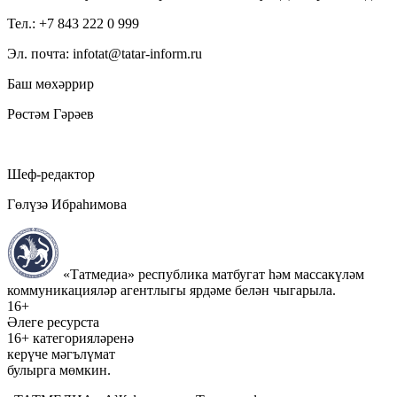
Тел.: +7 843 222 0 999
Эл. почта: infotat@tatar-inform.ru
Баш мөхәррир
Рөстәм Гәрәев
Шеф-редактор
Гөлүзә Ибраһимова
«Татмедиа» республика матбугат һәм массакүләм
коммуникацияләр агентлыгы ярдәме белән чыгарыла.
16+
Әлеге ресурста
16+ категорияләренә
керүче мәгълүмат
булырга мөмкин.