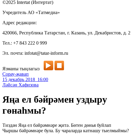
©2025 Intertat (Интертат)
Учредитель АО «Татмедиа»
Адрес редакции:
420066, Республика Татарстан, г. Казань, ул. Декабристов, д. 2
Тел.: +7 843 222 0 999
Эл. почта: infotat@tatar-inform.ru
Язманы тыңлагыз
Сорау-җавап
15 декабрь 2018 16:00
Ләйсән Хафизова
Яңа ел бәйрәмен уздыру
гөнаһмы?
Тиздән Яңа ел бәйрәмнәре җитә. Бөтен дөнья буйлап
Чыршы бәйрәмнәре була. Бу чараларда катнашу тыелмыймы?