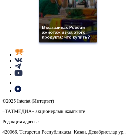
В магазинах России
ажиотаж из-за этого
продукта: что купить?
©2025 Intertat (Интертат)
«ТАТМЕДИА» акционерлык җәмгыяте
Редакция адресы:
420066, Татарстан Республикасы, Казан, Декабристлар ур.,