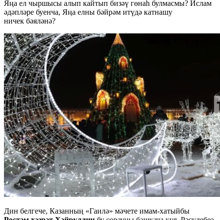
Яңа ел чыршысы алып кайтып бизәү гөнаһ булмасмы? Ислам
әдәпләре буенча, Яңа елны бәйрәм итүдә катнашу
ничек бәяләнә?
Дин белгече, Казанның «Гаилә» мәчете
имам-хатыйбы
Рөстәм хәзрәт Хәйруллин
бу сорауны башкача куя. Рәсүлебез