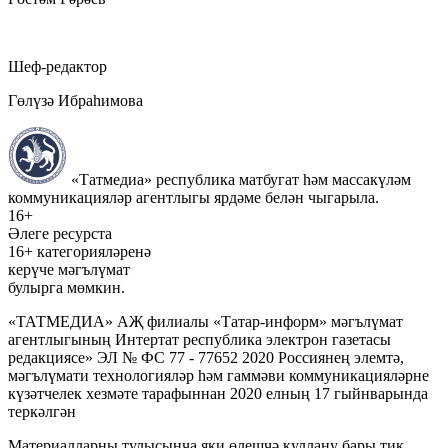
Шеф-редактор
Гөлүзә Ибраһимова
«Татмедиа» республика матбугат һәм массакүләм
коммуникацияләр агентлыгы ярдәме белән чыгарыла.
16+
Әлеге ресурста
16+ категорияләренә
керүче мәгълүмат
булырга мөмкин.
«ТАТМЕДИА» АҖ филиалы «Татар-информ» мәгълүмат
агентлыгының Интертат республика электрон газетасы
редакциясе» ЭЛ № ФС 77 - 77652 2020 Россиянең элемтә,
мәгълүмати технологияләр һәм гаммәви коммуникацияләрне
күзәтчелек хезмәте тарафыннан 2020 елның 17 гыйнварында
теркәлгән
Материалларны тулысынча яки өлешчә куллану бары тик