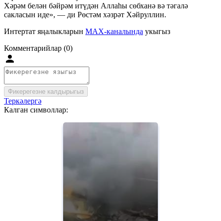
Хәрәм белән бәйрәм итүдән Аллаһы сөбханә вә тәгалә
сакласын иде», — ди Рөстәм хәзрәт Хәйруллин.
Интертат яңалыкларын
MAX-каналында
укыгыз
Комментарийлар (0)
Фикерегезне калдырыгыз
Теркәлергә
Калган символлар: