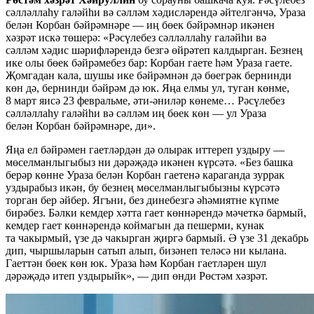
сәлләллаһу галәйһи вә сәлләм хәдисләрендә әйтелгәнчә, Ураза
белән Корбан бәйрәмнәре — иң бөек бәйрәмнәр икәнен
хәзрәт искә төшерә: «Рәсүлебез сәлләллаһу галәйһи вә
сәлләм хәдис шәрифләрендә безгә өйрәтеп калдырган. Безнең
ике олы бөек бәйрәмебез бар: Корбан гаете һәм Ураза гаете.
Җомгадан кала, шушы ике бәйрәмнән дә бөегрәк бернинди
көн дә, бернинди бәйрәм дә юк. Яңа елмы ул, туган көнме,
8 март яисә 23 февральме, әти-әниләр көнеме… Рәсүлебез
сәлләллаһу галәйһи вә сәлләм иң бөек көн — ул Ураза
белән Корбан бәйрәмнәре, ди».
Яңа ел бәйрәмен гаетләрдән дә олырак иттереп уздыру —
мөселманлыгыбыз ни дәрәҗәдә икәнен күрсәтә. «Без башка
берәр көнне Ураза белән Корбан гаетенә караганда зуррак
уздырабыз икән, бу безнең мөселманлыгыбызны күрсәтә
торган бер әйбер. Ягъни, без динебезгә әһәмиятне күпме
бирәбез. Бәлки кемдер хәтта гает көннәрендә мәчеткә бармый,
кемдер гает көннәрендә коймагын да пешерми, кунак
та чакырмый, үзе дә чакырган җиргә бармый. Ә үзе 31 декабрь
дип, чыршыларын сатып алып, бизәнеп теләсә ни кылана.
Гаеттән бөек көн юк. Ураза һәм Корбан гаетләрен шул
дәрәҗәдә итеп уздырыйк», — дип өнди Рөстәм хәзрәт.