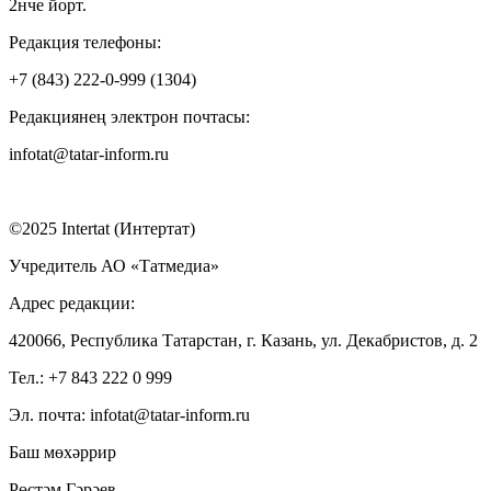
2нче йорт.
Редакция телефоны:
+7 (843) 222-0-999 (1304)
Редакциянең электрон почтасы:
infotat@tatar-inform.ru
©2025 Intertat (Интертат)
Учредитель АО «Татмедиа»
Адрес редакции:
420066, Республика Татарстан, г. Казань, ул. Декабристов, д. 2
Тел.: +7 843 222 0 999
Эл. почта: infotat@tatar-inform.ru
Баш мөхәррир
Рөстәм Гәрәев