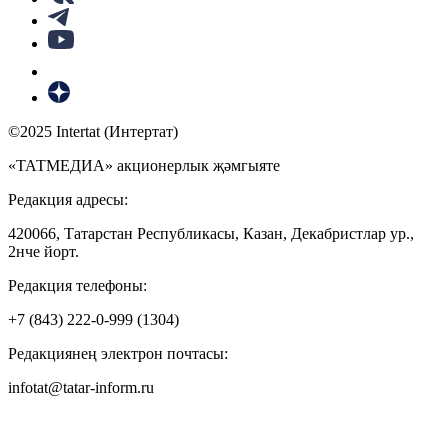
©2025 Intertat (Интертат)
«ТАТМЕДИА» акционерлык җәмгыяте
Редакция адресы:
420066, Татарстан Республикасы, Казан, Декабристлар ур.,
2нче йорт.
Редакция телефоны:
+7 (843) 222-0-999 (1304)
Редакциянең электрон почтасы:
infotat@tatar-inform.ru