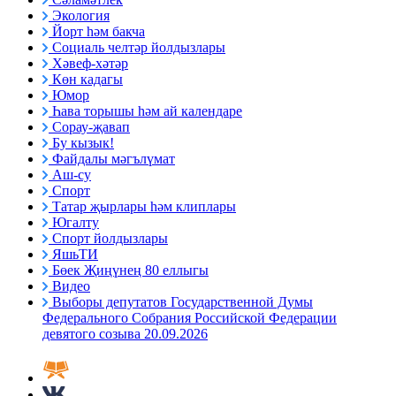
Экология
Йорт һәм бакча
Социаль челтәр йолдызлары
Хәвеф-хәтәр
Көн кадагы
Юмор
Һава торышы һәм ай календаре
Сорау-җавап
Бу кызык!
Файдалы мәгълүмат
Аш-су
Спорт
Татар җырлары һәм клиплары
Югалту
Спорт йолдызлары
ЯшьТИ
Бөек Җиңүнең 80 еллыгы
Видео
Выборы депутатов Государственной Думы
Федерального Собрания Российской Федерации
девятого созыва 20.09.2026