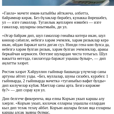
«Гаилә» мәчете
имам-хатыйбы
әйткәнчә, әлбәттә,
бәйрәмнәр кирәк. Без бүләкләр бирәбез, кунакка йөрешәбез,
ул — изге гамәлләр. Туганлык җепләрен өзмибез — изге
гамәлләр, шуларны онытмыйк, ди ул.
«Әгәр бәйрәм дип, шул гамәлләр гөнаһка китерә икән, шул
көннәр сәбәпле, өебезгә хәрәм эчемлек, харәм ризыклар керә
икән, өйдән бәрәкәт китә дигән сүз. Нинди генә көн булса да,
өебезгә хәрәм булган ризык, хәрәм булган эчемлекләр, аракы
беркайчан кермәсен. Өегезне шулардан чиста тотыгыз. Шул
вакытта өегездә, гаиләгездә бәрәкәт уңышы булыр», — дип
аңлатты хәзрәт.
Рөстәм хәзрәт Хәйруллин гыйнвар башында үлүчеләр саны
артуны әйтеп узды. «Без, муллалар, шуны сизәбез, күрәбез: 1
гыйнварда, 2 гыйнварда мәчеткә «туганыбыз вафат булды»
дип килүчеләр күбәя. Мәетләр саны арта. Безгә кирәкме
бу?» — дип сорау куя ул.
Дин белгече фикеренчә, яңа елны Коръән укып каршы алу
хәерле. «Коръән укып, киләчәк елларны уңышлы еллардан
кыл дип теләк теләү әйбәт. Коръән ашлары белән яңа елларны
каршы алсак зыяны булмас.