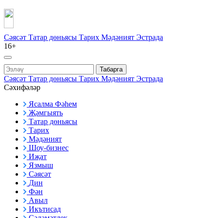
Сәясәт
Татар дөньясы
Тарих
Мәдәният
Эстрада
16+
Табарга
Сәясәт
Татар дөньясы
Тарих
Мәдәният
Эстрада
Сәхифәләр
Ясалма Фәһем
Җәмгыять
Татар дөньясы
Тарих
Мәдәният
Шоу-бизнес
Иҗат
Язмыш
Сәясәт
Дин
Фән
Авыл
Икътисад
Сәламәтлек