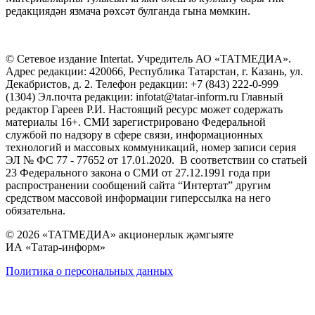
редакциядән язмача рөхсәт булганда гына мөмкин.
© Сетевое издание Intertat. Учредитель АО «ТАТМЕДИА».
Адрес редакции: 420066, Республика Татарстан, г. Казань, ул.
Декабристов, д. 2. Телефон редакции: +7 (843) 222-0-999
(1304) Эл.почта редакции: infotat@tatar-inform.ru Главный
редактор Гареев Р.И. Настоящий ресурс может содержать
материалы 16+. СМИ зарегистрировано Федеральной
службой по надзору в сфере связи, информационных
технологий и массовых коммуникаций, номер записи серия
ЭЛ № ФС 77 - 77652 от 17.01.2020. В соответствии со статьей
23 Федерального закона о СМИ от 27.12.1991 года при
распространении сообщений сайта “Интертат” другим
средством массовой информации гиперссылка на него
обязательна.
© 2026 «ТАТМЕДИА» акционерлык җәмгыяте
ИА «Татар-информ»
Политика о персональных данных