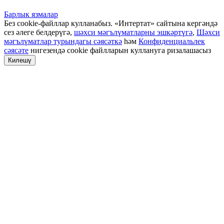
Барлык язмалар
Без cookie-файллар кулланабыз. «Интертат» сайтына кергәндә
сез әлеге белдерүгә,
шәхси мәгълүматларны эшкәртүгә
,
Шәхси
мәгълүматлар турындагы сәясәткә
һәм
Конфиденциальлек
сәясәте
нигезендә cookie файлларын куллануга ризалашасыз
Килешү