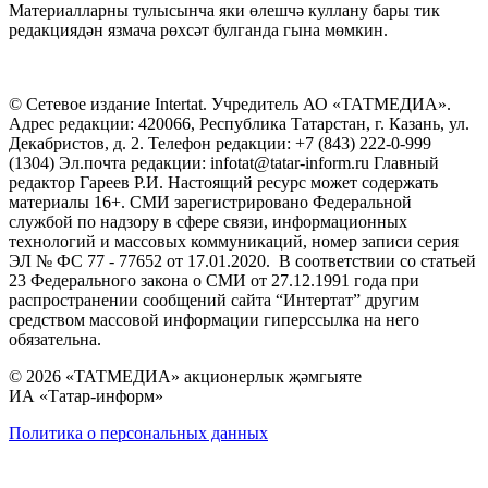
Материалларны тулысынча яки өлешчә куллану бары тик
редакциядән язмача рөхсәт булганда гына мөмкин.
© Сетевое издание Intertat. Учредитель АО «ТАТМЕДИА».
Адрес редакции: 420066, Республика Татарстан, г. Казань, ул.
Декабристов, д. 2. Телефон редакции: +7 (843) 222-0-999
(1304) Эл.почта редакции: infotat@tatar-inform.ru Главный
редактор Гареев Р.И. Настоящий ресурс может содержать
материалы 16+. СМИ зарегистрировано Федеральной
службой по надзору в сфере связи, информационных
технологий и массовых коммуникаций, номер записи серия
ЭЛ № ФС 77 - 77652 от 17.01.2020. В соответствии со статьей
23 Федерального закона о СМИ от 27.12.1991 года при
распространении сообщений сайта “Интертат” другим
средством массовой информации гиперссылка на него
обязательна.
© 2026 «ТАТМЕДИА» акционерлык җәмгыяте
ИА «Татар-информ»
Политика о персональных данных