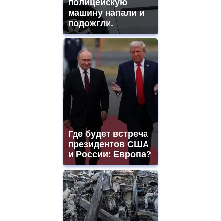
полицейскую
машину напали и
подожгли.
Где будет встреча
президентов США
и России: Европа?