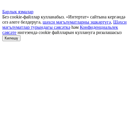
Барлык язмалар
Без cookie-файллар кулланабыз. «Интертат» сайтына кергәндә
сез әлеге белдерүгә,
шәхси мәгълүматларны эшкәртүгә
,
Шәхси
мәгълүматлар турындагы сәясәткә
һәм
Конфиденциальлек
сәясәте
нигезендә cookie файлларын куллануга ризалашасыз
Килешү