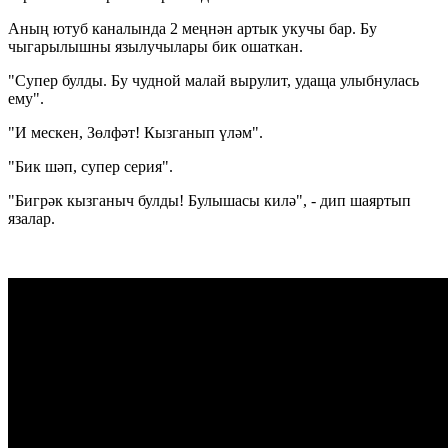
Аның ютуб каналында 2 меңнән артык укучы бар. Бу
чыгарылышны язылучылары бик ошаткан.
"Супер булды. Бу чудной малай вырулит, удаща улыбнулась
ему".
"И мескен, Зөлфәт! Кызганып үләм".
"Бик шәп, супер серия".
"Бигрәк кызганыч булды! Булышасы килә", - дип шаяртып
язалар.