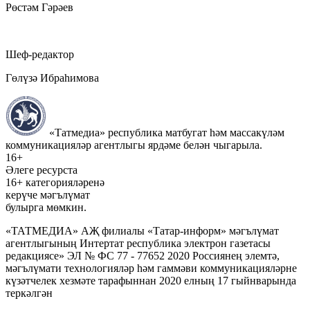
Рөстәм Гәрәев
Шеф-редактор
Гөлүзә Ибраһимова
«Татмедиа» республика матбугат һәм массакүләм
коммуникацияләр агентлыгы ярдәме белән чыгарыла.
16+
Әлеге ресурста
16+ категорияләренә
керүче мәгълүмат
булырга мөмкин.
«ТАТМЕДИА» АҖ филиалы «Татар-информ» мәгълүмат
агентлыгының Интертат республика электрон газетасы
редакциясе» ЭЛ № ФС 77 - 77652 2020 Россиянең элемтә,
мәгълүмати технологияләр һәм гаммәви коммуникацияләрне
күзәтчелек хезмәте тарафыннан 2020 елның 17 гыйнварында
теркәлгән