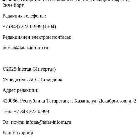
2нче йорт.
Редакция телефоны:
+7 (843) 222-0-999 (1304)
Редакциянең электрон почтасы:
infotat@tatar-inform.ru
©2025 Intertat (Интертат)
Учредитель АО «Татмедиа»
Адрес редакции:
420066, Республика Татарстан, г. Казань, ул. Декабристов, д. 2
Тел.: +7 843 222 0 999
Эл. почта: infotat@tatar-inform.ru
Баш мөхәррир