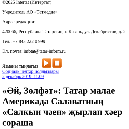
©2025 Intertat (Интертат)
Учредитель АО «Татмедиа»
Адрес редакции:
420066, Республика Татарстан, г. Казань, ул. Декабристов, д. 2
Тел.: +7 843 222 0 999
Эл. почта: infotat@tatar-inform.ru
Язманы тыңлагыз
Социаль челтәр йолдызлары
2 декабрь 2019 11:09
«Әй, Зөлфәт»: Татар малае
Америкада Салаватның
«Салкын чәен» җырлап хәер
сораша