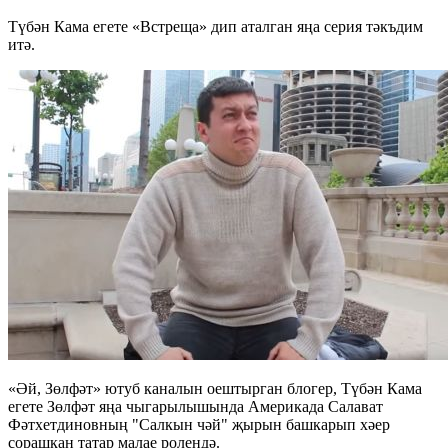
Түбән Кама егете «Встреща» дип аталган яңа серия тәкъдим
итә.
«Әй, Зөлфәт» ютуб каналын оештырган блогер, Түбән Кама
егете Зөлфәт яңа чыгарылышында Америкада Салават
Фәтхетдиновның "Салкын чәй" җырын башкарып хәер
сорашкан татар малае ролендә.