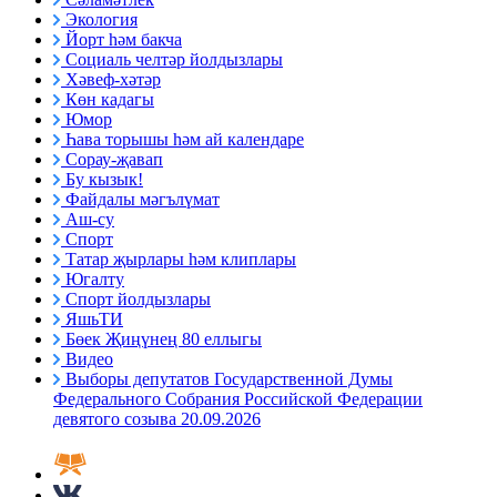
Экология
Йорт һәм бакча
Социаль челтәр йолдызлары
Хәвеф-хәтәр
Көн кадагы
Юмор
Һава торышы һәм ай календаре
Сорау-җавап
Бу кызык!
Файдалы мәгълүмат
Аш-су
Спорт
Татар җырлары һәм клиплары
Югалту
Спорт йолдызлары
ЯшьТИ
Бөек Җиңүнең 80 еллыгы
Видео
Выборы депутатов Государственной Думы
Федерального Собрания Российской Федерации
девятого созыва 20.09.2026