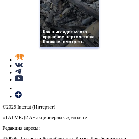
Как выглядит место
крушение вертолета на
Кавказе: смотреть
©2025 Intertat (Интертат)
«ТАТМЕДИА» акционерлык җәмгыяте
Редакция адресы:
420066, Татарстан Республикасы, Казан, Декабристлар ур.,