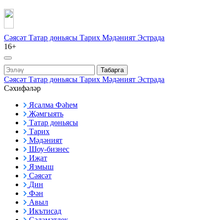
Сәясәт
Татар дөньясы
Тарих
Мәдәният
Эстрада
16+
Табарга
Сәясәт
Татар дөньясы
Тарих
Мәдәният
Эстрада
Сәхифәләр
Ясалма Фәһем
Җәмгыять
Татар дөньясы
Тарих
Мәдәният
Шоу-бизнес
Иҗат
Язмыш
Сәясәт
Дин
Фән
Авыл
Икътисад
Сәламәтлек