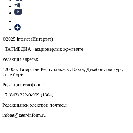
©2025 Intertat (Интертат)
«ТАТМЕДИА» акционерлык җәмгыяте
Редакция адресы:
420066, Татарстан Республикасы, Казан, Декабристлар ур.,
2нче йорт.
Редакция телефоны:
+7 (843) 222-0-999 (1304)
Редакциянең электрон почтасы:
infotat@tatar-inform.ru