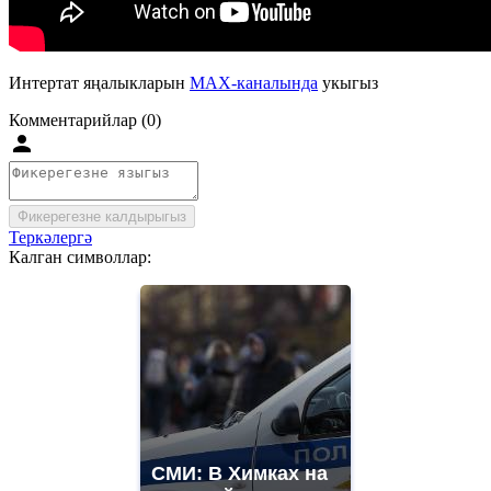
Интертат яңалыкларын
MAX-каналында
укыгыз
Комментарийлар (0)
Фикерегезне калдырыгыз
Теркәлергә
Калган символлар:
СМИ: В Химках на