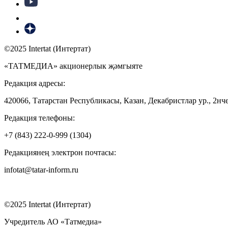
©2025 Intertat (Интертат)
«ТАТМЕДИА» акционерлык җәмгыяте
Редакция адресы:
420066, Татарстан Республикасы, Казан, Декабристлар ур., 2нче
Редакция телефоны:
+7 (843) 222-0-999 (1304)
Редакциянең электрон почтасы:
infotat@tatar-inform.ru
©2025 Intertat (Интертат)
Учредитель АО «Татмедиа»