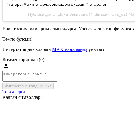
#татары #минтатарчасөйләшәм #казан #татарстан
Публикация от Дина Закирова (@dinazakirova_dz)
Мар
Вакыт узгач, камырны алып җәяргә. Үзегезгә ошаган формага ки
Тәмле булсын!
Интертат яңалыкларын
MAX-каналында
укыгыз
Комментарийлар (0)
Фикерегезне калдырыгыз
Теркәлергә
Калган символлар: