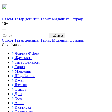
Сәясәт
Татар дөньясы
Тарих
Мәдәният
Эстрада
16+
Табарга
Сәясәт
Татар дөньясы
Тарих
Мәдәният
Эстрада
Сәхифәләр
Ясалма Фәһем
Җәмгыять
Татар дөньясы
Тарих
Мәдәният
Шоу-бизнес
Иҗат
Язмыш
Сәясәт
Дин
Фән
Авыл
Икътисад
Сәламәтлек