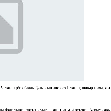
,5 стакан (бик баллы булмасын дисәгез 1стакан) шикәр комы, ярт
ы болгатырга, эретеп суытылган атланмай өстәргә. Аерым савы