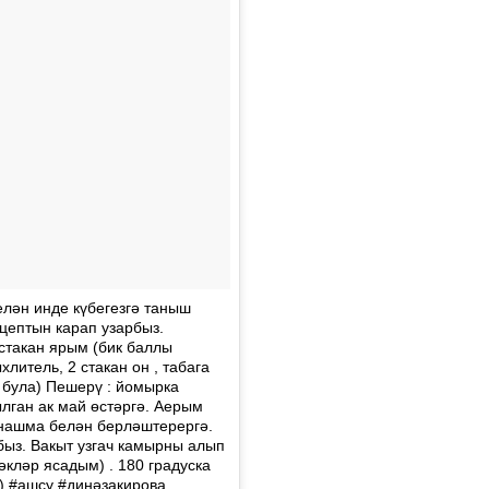
елән инде күбегезгә таныш
цептын карап узарбыз.
 стакан ярым (бик баллы
литель, 2 стакан он , табага
а була) Пешерү : йомырка
ылган ак май өстәргә. Аерым
тнашма белән берләштерергә.
быз. Вакыт узгач камырны алып
әкләр ясадым) . 180 градуска
)) #ашсу #динәзакирова