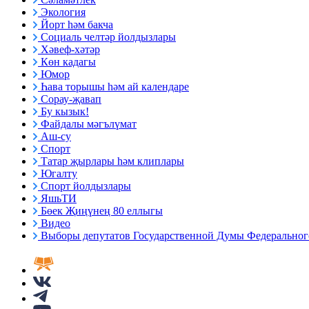
Экология
Йорт һәм бакча
Социаль челтәр йолдызлары
Хәвеф-хәтәр
Көн кадагы
Юмор
Һава торышы һәм ай календаре
Сорау-җавап
Бу кызык!
Файдалы мәгълүмат
Аш-су
Спорт
Татар җырлары һәм клиплары
Югалту
Спорт йолдызлары
ЯшьТИ
Бөек Җиңүнең 80 еллыгы
Видео
Выборы депутатов Государственной Думы Федерального