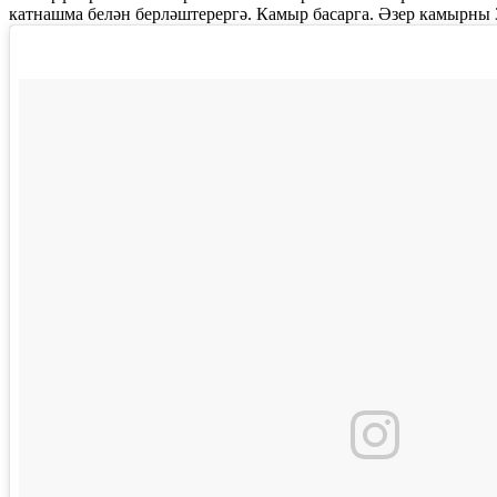
катнашма белән берләштерергә. Камыр басарга. Әзер камырны 