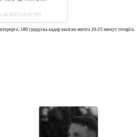
 10 2017 в 5:44 PST
терергә. 180 градуска кадәр кызган мичтә 10-15 минут тотарга.