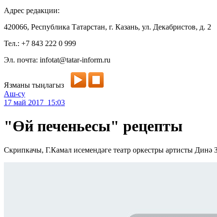
Адрес редакции:
420066, Республика Татарстан, г. Казань, ул. Декабристов, д. 2
Тел.: +7 843 222 0 999
Эл. почта: infotat@tatar-inform.ru
Язманы тыңлагыз
Аш-су
17 май 2017 15:03
"Өй печеньесы" рецепты
Скрипкачы, Г.Камал исемендәге театр оркестры артисты Динә 