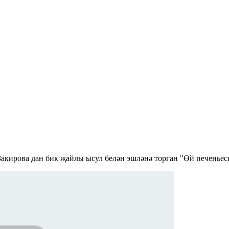
Закирова дан бик җайлы ысул белән эшләнә торган "Өй печеньес