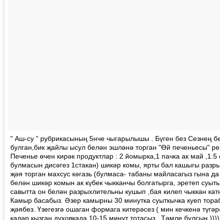
" Аш-су " рубрикасының 5нче чыгарылышы . Бүген без Сезнең б
булган,бик җайлы ысул белән эшләнә торган "Өй печеньесы" ре
Печенье өчен кирәк продуктлар : 2 йомырка,1 пачка ак май ,1.5
булмасын дисәгез 1стакан) шикәр комы, ярты бал кашыгы разрых
җәя торган махсус кәгазь (булмаса- табаны майласагыз гына д
белән шикәр комын ак күбек чыкканчы болгатырга, эретеп суыт
савытта он белән разрыхлительны кушып ,бая килеп чыккан ка
Камыр басабыз. Әзер камырны 30 минутка суыткычка куеп тора
җәябез. Үзегезгә ошаган формага китерәсез ( мин кечкенә түгәр
кадәр кызган духовкада 10-15 минут тотасыз . Тәмле булсын )))