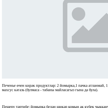
Печенье өчен кирәк продуктлар: 2 йомырка,1 пачка атланмай, 1
махсус кәгазь (булмаса - табаны майласагыз гына да була).
Пешерү тәртибе: йомырка белән шикәр комын ак күбек чыкканч