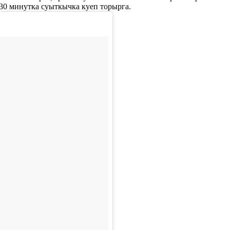
30 минутка суыткычка куеп торырга.