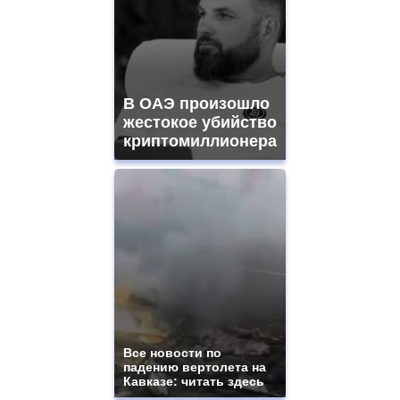
В ОАЭ произошло
жестокое убийство
криптомиллионера
Все новости по
падению вертолета на
Кавказе: читать здесь