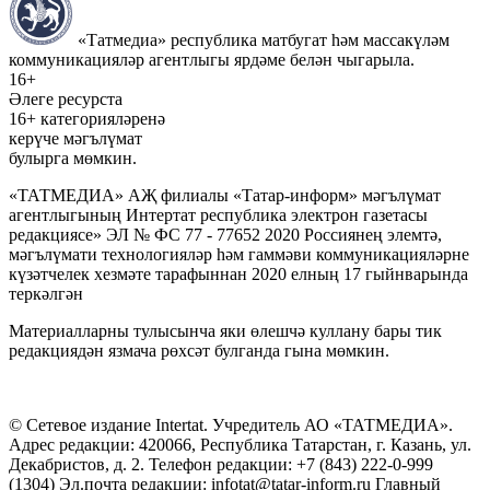
«Татмедиа» республика матбугат һәм массакүләм
коммуникацияләр агентлыгы ярдәме белән чыгарыла.
16+
Әлеге ресурста
16+ категорияләренә
керүче мәгълүмат
булырга мөмкин.
«ТАТМЕДИА» АҖ филиалы «Татар-информ» мәгълүмат
агентлыгының Интертат республика электрон газетасы
редакциясе» ЭЛ № ФС 77 - 77652 2020 Россиянең элемтә,
мәгълүмати технологияләр һәм гаммәви коммуникацияләрне
күзәтчелек хезмәте тарафыннан 2020 елның 17 гыйнварында
теркәлгән
Материалларны тулысынча яки өлешчә куллану бары тик
редакциядән язмача рөхсәт булганда гына мөмкин.
© Сетевое издание Intertat. Учредитель АО «ТАТМЕДИА».
Адрес редакции: 420066, Республика Татарстан, г. Казань, ул.
Декабристов, д. 2. Телефон редакции: +7 (843) 222-0-999
(1304) Эл.почта редакции: infotat@tatar-inform.ru Главный