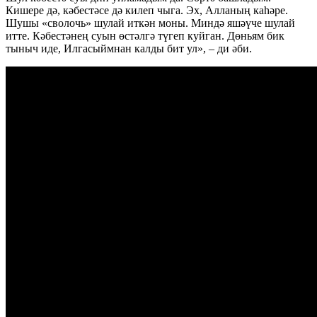
Кишере дә, кәбестәсе дә килеп чыга. Эх, Алланың каһәре.
Шушы «сволочь» шулай иткән моны. Миндә яшәүче шулай
итте. Кәбестәнең суын өстәлгә түгеп куйган. Дөньям бик
тыныч иде, Илгасыймнан калды бит ул», – ди әби.