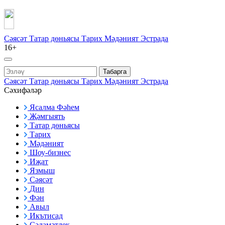
Сәясәт
Татар дөньясы
Тарих
Мәдәният
Эстрада
16+
Табарга
Сәясәт
Татар дөньясы
Тарих
Мәдәният
Эстрада
Сәхифәләр
Ясалма Фәһем
Җәмгыять
Татар дөньясы
Тарих
Мәдәният
Шоу-бизнес
Иҗат
Язмыш
Сәясәт
Дин
Фән
Авыл
Икътисад
Сәламәтлек