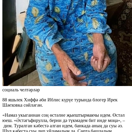
социаль челтәрләр
88 яшьлек Хиффә әби Иблис күрүе турында блогер Ирек
Шәеховка сөйләгән.
«Намаз укыганнан соң өстәлне җыештырмакчы идем. Өстәл
юеш. «Әстәгъфирулла, берни дә түкмәдем бит инде моңа», –
дим. Туралган кәбестә алган идем, банкада аның да суы әз.
Шул кәбестә суы дип уйламадым да. Сөртә башладым.