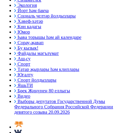
Экология
Йорт һәм бакча
Социаль челтәр йолдызлары
Хәвеф-хәтәр
Көн кадагы
Юмор
Һава торышы һәм ай календаре
Сорау-җавап
Бу кызык!
Файдалы мәгълүмат
Аш-су
Спорт
Татар җырлары һәм клиплары
Югалту
Спорт йолдызлары
ЯшьТИ
Бөек Җиңүнең 80 еллыгы
Видео
Выборы депутатов Государственной Думы
Федерального Собрания Российской Федерации
девятого созыва 20.09.2026