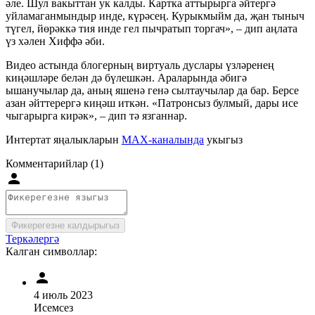
әле. Шул вакыттан ук калды. Картка аттырырга әйтергә
уйламаганмындыр инде, күрәсең. Курыкмыйм да, җан тыныч
түгел, йөрәккә тия инде гел пычратып торгач», – дип аңлата
үз хәлен Хиффә әби.
Видео астында блогерның виртуаль дуслары үзләренең
киңәшләре белән дә бүлешкән. Араларында әбигә
ышанучылар да, аның яшенә генә сылтаучылар да бар. Берсе
азан әйттерергә киңәш иткән. «Патронсыз булмый, дары исе
чыгарырга кирәк», – дип тә язганнар.
Интертат яңалыкларын
MAX-каналында
укыгыз
Комментарийлар (1)
Фикерегезне калдырыгыз
Теркәлергә
Калган символлар:
4 июль 2023
Исемсез