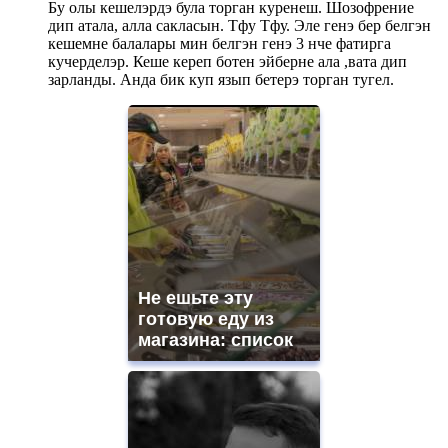
Бу олы кешелэрдэ була торган куренеш. Шозофрение
дип атала, алла сакласын. Тфу Тфу. Эле генэ бер белгэн
кешемне балалары мин белгэн генэ 3 нче фатирга
кучерделэр. Кеше кереп ботен эйберне ала ,вата дип
зарланды. Анда бик куп язып бетерэ торган тугел.
Не ешьте эту
готовую еду из
магазина: список