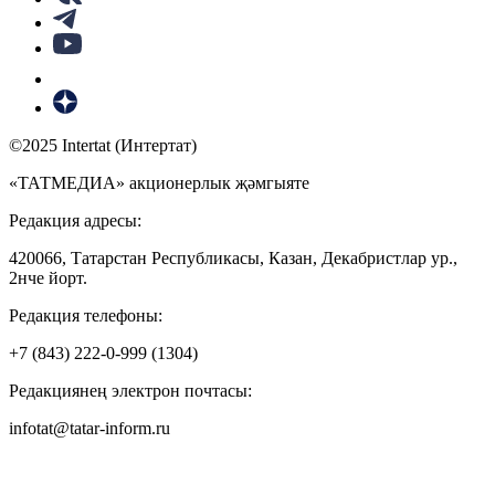
©2025 Intertat (Интертат)
«ТАТМЕДИА» акционерлык җәмгыяте
Редакция адресы:
420066, Татарстан Республикасы, Казан, Декабристлар ур.,
2нче йорт.
Редакция телефоны:
+7 (843) 222-0-999 (1304)
Редакциянең электрон почтасы:
infotat@tatar-inform.ru