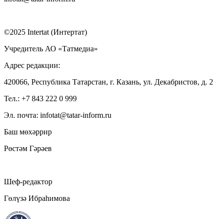
©2025 Intertat (Интертат)
Учредитель АО «Татмедиа»
Адрес редакции:
420066, Республика Татарстан, г. Казань, ул. Декабристов, д. 2
Тел.: +7 843 222 0 999
Эл. почта: infotat@tatar-inform.ru
Баш мөхәррир
Рөстәм Гәрәев
Шеф-редактор
Гөлүзә Ибраһимова