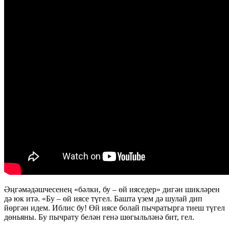
Әңгәмәдәшчесенең «бәлки, бу – өй ияседер» дигән шикләрен
дә юк итә. «Бу – өй иясе түгел. Башта үзем дә шулай дип
йөргән идем. Иблис бу! Өй иясе болай пычратырга тиеш түгел
дөньяны. Бу пычрату белән генә шөгыльләнә бит, гел.