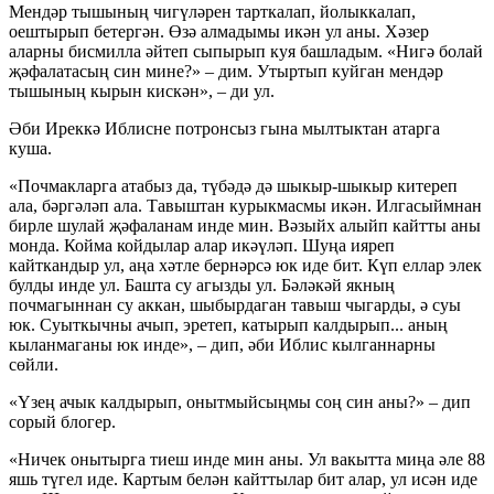
Мендәр тышының чигүләрен тарткалап, йолыккалап,
оештырып бетергән. Өзә алмадымы икән ул аны. Хәзер
аларны бисмилла әйтеп сыпырып куя башладым. «Нигә болай
җәфалатасың син мине?» – дим. Утыртып куйган мендәр
тышының кырын кискән», – ди ул.
Әби Иреккә Иблисне потронсыз гына мылтыктан атарга
куша.
«Почмакларга атабыз да, түбәдә дә шыкыр-шыкыр китереп
ала, бәргәләп ала. Тавыштан курыкмасмы икән. Илгасыймнан
бирле шулай җәфаланам инде мин. Вәзыйх алыйп кайтты аны
монда. Койма койдылар алар икәүләп. Шуңа ияреп
кайткандыр ул, аңа хәтле бернәрсә юк иде бит. Күп еллар элек
булды инде ул. Башта су агызды ул. Бәләкәй якның
почмагыннан су аккан, шыбырдаган тавыш чыгарды, ә суы
юк. Суыткычны ачып, эретеп, катырып калдырып... аның
кыланмаганы юк инде», – дип, әби Иблис кылганнарны
сөйли.
«Үзең ачык калдырып, онытмыйсыңмы соң син аны?» – дип
сорый блогер.
«Ничек онытырга тиеш инде мин аны. Ул вакытта миңа әле 88
яшь түгел иде. Картым белән кайттылар бит алар, ул исән иде