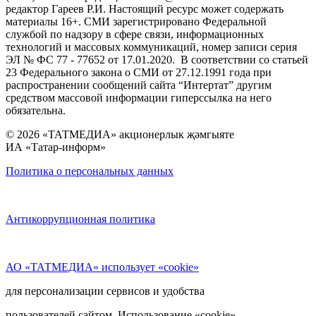
редактор Гареев Р.И. Настоящий ресурс может содержать
материалы 16+. СМИ зарегистрировано Федеральной
службой по надзору в сфере связи, информационных
технологий и массовых коммуникаций, номер записи серия
ЭЛ № ФС 77 - 77652 от 17.01.2020. В соответствии со статьей
23 Федерального закона о СМИ от 27.12.1991 года при
распространении сообщений сайта “Интертат” другим
средством массовой информации гиперссылка на него
обязательна.
© 2026 «ТАТМЕДИА» акционерлык җәмгыяте
ИА «Татар-информ»
Политика о персональных данных
Антикоррупционная политика
АО «ТАТМЕДИА» использует «cookie»
для персонализации сервисов и удобства
пользователей сайтом. Использование «cookie»