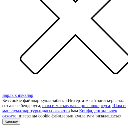
Барлык язмалар
Без cookie-файллар кулланабыз. «Интертат» сайтына кергәндә
сез әлеге белдерүгә,
шәхси мәгълүматларны эшкәртүгә
,
Шәхси
мәгълүматлар турындагы сәясәткә
һәм
Конфиденциальлек
сәясәте
нигезендә cookie файлларын куллануга ризалашасыз
Килешү