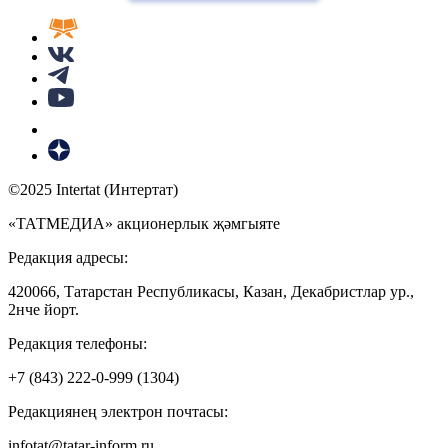
©2025 Intertat (Интертат)
«ТАТМЕДИА» акционерлык җәмгыяте
Редакция адресы:
420066, Татарстан Республикасы, Казан, Декабристлар ур.,
2нче йорт.
Редакция телефоны:
+7 (843) 222-0-999 (1304)
Редакциянең электрон почтасы:
infotat@tatar-inform.ru