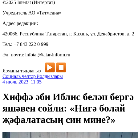
©2025 Intertat (Интертат)
Учредитель АО «Татмедиа»
Адрес редакции:
420066, Республика Татарстан, г. Казань, ул. Декабристов, д. 2
Тел.: +7 843 222 0 999
Эл. почта: infotat@tatar-inform.ru
Язманы тыңлагыз
Социаль челтәр йолдызлары
4 июль 2023 11:05
Хиффә әби Иблис белән бергә
яшәвен сөйли: «Нигә болай
җәфалатасың син мине?»