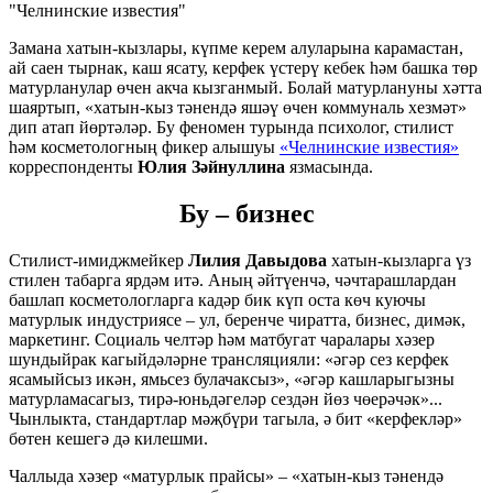
"Челнинские известия"
Замана хатын-кызлары, күпме керем алуларына карамастан,
ай саен тырнак, каш ясату, керфек үстерү кебек һәм башка төр
матурланулар өчен акча кызганмый. Болай матурлануны хәтта
шаяртып, «хатын-кыз тәнендә яшәү өчен коммуналь хезмәт»
дип атап йөртәләр. Бу феномен турында психолог, стилист
һәм косметологның фикер алышуы
«Челнинские известия»
корреспонденты
Юлия Зәйнуллина
язмасында.
Бу – бизнес
Стилист-имиджмейкер
Лилия Давыдова
хатын-кызларга үз
стилен табарга ярдәм итә. Аның әйтүенчә, чәчтарашлардан
башлап косметологларга кадәр бик күп оста көч куючы
матурлык индустриясе – ул, беренче чиратта, бизнес, димәк,
маркетинг. Социаль челтәр һәм матбугат чаралары хәзер
шундыйрак кагыйдәләрне трансляцияли: «әгәр сез керфек
ясамыйсыз икән, ямьсез булачаксыз», «әгәр кашларыгызны
матурламасагыз, тирә-юньдәгеләр сездән йөз чөерәчәк»...
Чынлыкта, стандартлар мәҗбүри тагыла, ә бит «керфекләр»
бөтен кешегә дә килешми.
Чаллыда хәзер «матурлык прайсы» – «хатын-кыз тәнендә