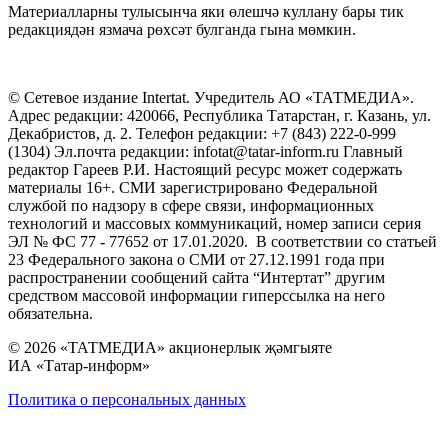
Материалларны тулысынча яки өлешчә куллану бары тик
редакциядән язмача рөхсәт булганда гына мөмкин.
© Сетевое издание Intertat. Учредитель АО «ТАТМЕДИА».
Адрес редакции: 420066, Республика Татарстан, г. Казань, ул.
Декабристов, д. 2. Телефон редакции: +7 (843) 222-0-999
(1304) Эл.почта редакции: infotat@tatar-inform.ru Главный
редактор Гареев Р.И. Настоящий ресурс может содержать
материалы 16+. СМИ зарегистрировано Федеральной
службой по надзору в сфере связи, информационных
технологий и массовых коммуникаций, номер записи серия
ЭЛ № ФС 77 - 77652 от 17.01.2020. В соответствии со статьей
23 Федерального закона о СМИ от 27.12.1991 года при
распространении сообщений сайта “Интертат” другим
средством массовой информации гиперссылка на него
обязательна.
© 2026 «ТАТМЕДИА» акционерлык җәмгыяте
ИА «Татар-информ»
Политика о персональных данных