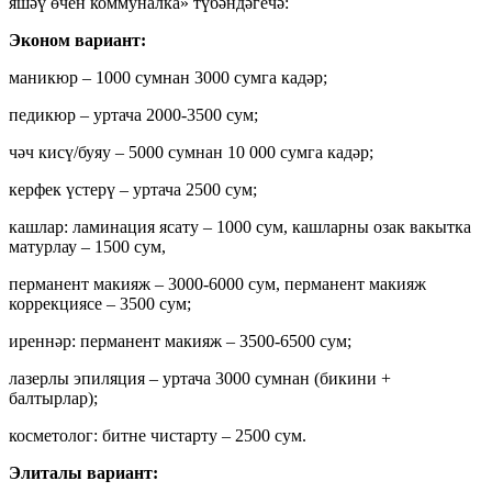
яшәү өчен коммуналка» түбәндәгечә:
Эконом вариант:
маникюр – 1000 сумнан 3000 сумга кадәр;
педикюр – уртача 2000-3500 сум;
чәч кисү/буяу – 5000 сумнан 10 000 сумга кадәр;
керфек үстерү – уртача 2500 сум;
кашлар: ламинация ясату – 1000 сум, кашларны озак вакытка
матурлау – 1500 сум,
перманент макияж – 3000-6000 сум, перманент макияж
коррекциясе – 3500 сум;
иреннәр: перманент макияж – 3500-6500 сум;
лазерлы эпиляция – уртача 3000 сумнан (бикини +
балтырлар);
косметолог: битне чистарту – 2500 сум.
Элиталы вариант: