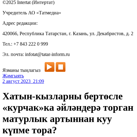
©2025 Intertat (Интертат)
Учредитель АО «Татмедиа»
Адрес редакции:
420066, Республика Татарстан, г. Казань, ул. Декабристов, д. 2
Тел.: +7 843 222 0 999
Эл. почта: infotat@tatar-inform.ru
Язманы тыңлагыз
Җәмгыять
2 август 2023 21:09
Хатын-кызларны бертөсле
«курчак»ка әйләндерә торган
матурлык артыннан куу
күпме тора?