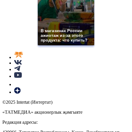
В магазинах России
ажиотаж из-за этого
продукта: что купить?
©2025 Intertat (Интертат)
«ТАТМЕДИА» акционерлык җәмгыяте
Редакция адресы: