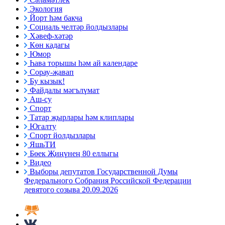
Экология
Йорт һәм бакча
Социаль челтәр йолдызлары
Хәвеф-хәтәр
Көн кадагы
Юмор
Һава торышы һәм ай календаре
Сорау-җавап
Бу кызык!
Файдалы мәгълүмат
Аш-су
Спорт
Татар җырлары һәм клиплары
Югалту
Спорт йолдызлары
ЯшьТИ
Бөек Җиңүнең 80 еллыгы
Видео
Выборы депутатов Государственной Думы
Федерального Собрания Российской Федерации
девятого созыва 20.09.2026