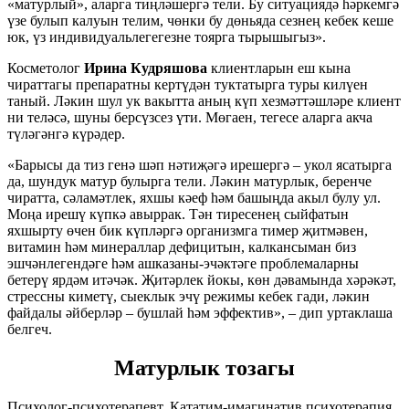
«матурлый», аларга тиңләшергә тели. Бу ситуациядә һәркемгә
үзе булып калуын телим, чөнки бу дөньяда сезнең кебек кеше
юк, үз индивидуальлегегезне тоярга тырышыгыз».
Косметолог
Ирина Кудряшова
клиентларын еш кына
чираттагы препаратны кертүдән туктатырга туры килүен
таный. Ләкин шул ук вакытта аның күп хезмәттәшләре клиент
ни теләсә, шуны берсүзсез үти. Мөгаен, тегесе аларга акча
түләгәнгә күрәдер.
«Барысы да тиз генә шәп нәтиҗәгә ирешергә – укол ясатырга
да, шундук матур булырга тели. Ләкин матурлык, беренче
чиратта, сәламәтлек, яхшы кәеф һәм башыңда акыл булу ул.
Моңа ирешү күпкә авыррак. Тән тиресенең сыйфатын
яхшырту өчен бик күпләргә организмга тимер җитмәвен,
витамин һәм минераллар дефицитын, калкансыман биз
эшчәнлегендәге һәм ашказаны-эчәктәге проблемаларны
бетерү ярдәм итәчәк. Җитәрлек йокы, көн дәвамында хәрәкәт,
стрессны киметү, сыеклык эчү режимы кебек гади, ләкин
файдалы әйберләр – бушлай һәм эффектив», – дип уртаклаша
белгеч.
Матурлык тозагы
Психолог-психотерапевт, Кататим-имагинатив психотерапия