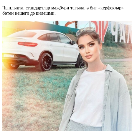
Чынлыкта, стандартлар мәҗбүри тагыла, ә бит «керфекләр»
бөтен кешегә дә килешми.