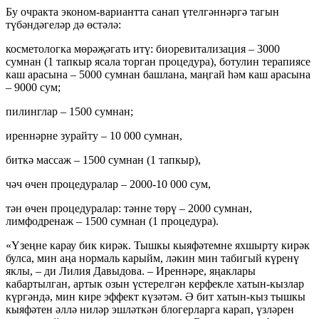
Бу очракта эконом-вариантта санап үтелгәннәргә тагын
түбәндәгеләр дә өстәлә:
косметологка мөрәҗәгать итү: биоревитализация – 3000
сумнан (1 тапкыр ясала торган процедура), ботулин терапиясе
каш арасына – 5000 сумнан башлана, маңгай һәм каш арасына
– 9000 сум;
пилинглар – 1500 сумнан;
иреннәрне зурайту – 10 000 сумнан,
биткә массаж – 1500 сумнан (1 тапкыр),
чәч өчен процедуралар – 2000-10 000 сум,
тән өчен процедуралар: тәнне төрү – 2000 сумнан,
лимфодренаж – 1500 сумнан (1 процедура).
«Үзеңне карау бик кирәк. Тышкы кыяфәтемне яхшырту кирәк
булса, мин аңа нормаль карыйм, ләкин мин табигый күренү
яклы, – ди Лилия Давыдова. – Иреннәре, яңаклары
кабартылган, артык озын үстерелгән керфекле хатын-кызлар
күргәндә, мин кире эффект күзәтәм. Ә бит хатын-кыз тышкы
кыяфәтен әллә ниләр эшләткән блогерларга карап, үзләрен