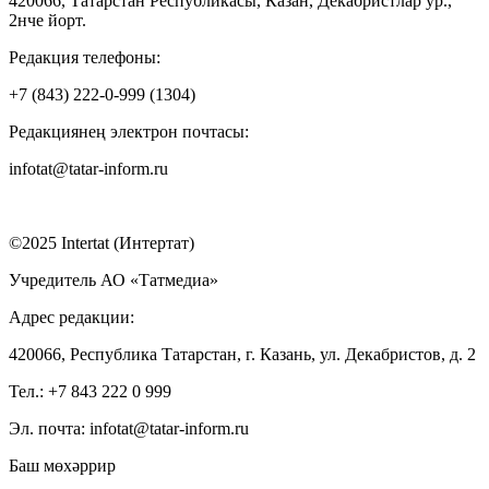
420066, Татарстан Республикасы, Казан, Декабристлар ур.,
2нче йорт.
Редакция телефоны:
+7 (843) 222-0-999 (1304)
Редакциянең электрон почтасы:
infotat@tatar-inform.ru
©2025 Intertat (Интертат)
Учредитель АО «Татмедиа»
Адрес редакции:
420066, Республика Татарстан, г. Казань, ул. Декабристов, д. 2
Тел.: +7 843 222 0 999
Эл. почта: infotat@tatar-inform.ru
Баш мөхәррир