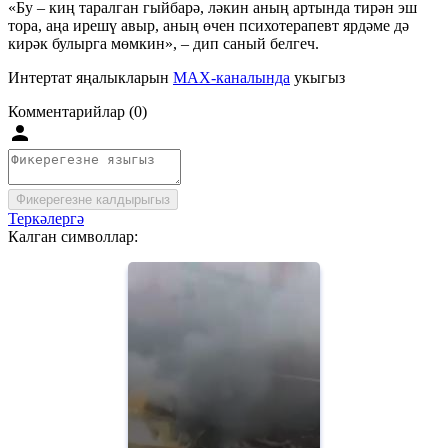
«Бу – киң таралган гыйбарә, ләкин аның артында тирән эш
тора, аңа ирешү авыр, аның өчен психотерапевт ярдәме дә
кирәк булырга мөмкин», – дип саный белгеч.
Интертат яңалыкларын
MAX-каналында
укыгыз
Комментарийлар (0)
Фикерегезне калдырыгыз
Теркәлергә
Калган символлар: