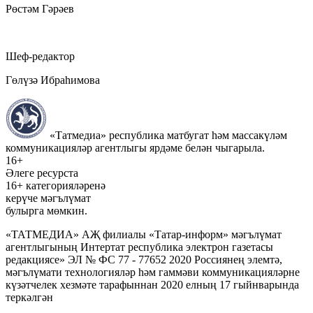
Рөстәм Гәрәев
Шеф-редактор
Гөлүзә Ибраһимова
«Татмедиа» республика матбугат һәм массакүләм
коммуникацияләр агентлыгы ярдәме белән чыгарыла.
16+
Әлеге ресурста
16+ категорияләренә
керүче мәгълүмат
булырга мөмкин.
«ТАТМЕДИА» АҖ филиалы «Татар-информ» мәгълүмат
агентлыгының Интертат республика электрон газетасы
редакциясе» ЭЛ № ФС 77 - 77652 2020 Россиянең элемтә,
мәгълүмати технологияләр һәм гаммәви коммуникацияләрне
күзәтчелек хезмәте тарафыннан 2020 елның 17 гыйнварында
теркәлгән