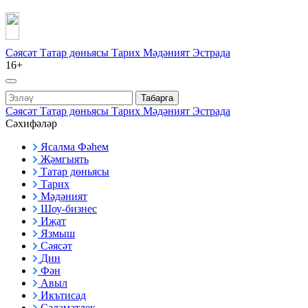
Сәясәт
Татар дөньясы
Тарих
Мәдәният
Эстрада
16+
Табарга
Сәясәт
Татар дөньясы
Тарих
Мәдәният
Эстрада
Сәхифәләр
Ясалма Фәһем
Җәмгыять
Татар дөньясы
Тарих
Мәдәният
Шоу-бизнес
Иҗат
Язмыш
Сәясәт
Дин
Фән
Авыл
Икътисад
Сәламәтлек