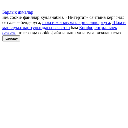
Барлык язмалар
Без cookie-файллар кулланабыз. «Интертат» сайтына кергәндә
сез әлеге белдерүгә,
шәхси мәгълүматларны эшкәртүгә
,
Шәхси
мәгълүматлар турындагы сәясәткә
һәм
Конфиденциальлек
сәясәте
нигезендә cookie файлларын куллануга ризалашасыз
Килешү