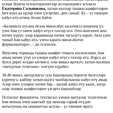
үсеше буенча психотерапевтлар ассоциациясе әгъзасы
Екатерина Сальникова,
хатын-кызлар тышкы кыяфәтләрен
һич кенә дә ирләр өчен үзгәртми, дип саный. Бу – үз тәнеңне
кабул итү-итмәү белән бәйле.
«Балачакта ата-ана белән мөнәсәбәт киләчәктә кешенең үз-
үзен һәм үз тәнен кабул итүгә тәэсир итә. Әти-әнисенең аны
ничек күрүе, алар карашында ничек чагылуга карап, бала үзен
таный һәм кабул итә, үзенә карата мөнәсәбәтне
формалаштыра», – ди психолог.
Яшүсмер чорында тышкы кыяфәт темасы кискенләшә, һәм
аның ничек үтүе үз-үзеңне кабул итүгә тәэсир итә. Нәрсә дә
булса дөрес юлдан китмәсә, олы яшькә җиткәч, хатын-кызның
«матурлык тозагына» эләгүен күрәбез.
30-40 яшьтә, матурлыгы сула башлауның беренче билгеләре
күренүгә, кайбер хатын-кызга чынбарлыкны кабул итү авыр.
Алар өчен үзләрен ничек бар – шулай кабул итү кыен, шуңа
алар тышкы кыяфәтләрен үзгәртә башлыйлар.
Психолог фикеренчә, туктаусыз үзеңне матурлау теләгеннән
һәм моның өчен шактый зур акчалар сарыф итүдән
котылуның иң ышанычлы ысулы – үз тәнеңне ярату.