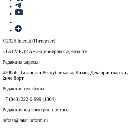
©2025 Intertat (Интертат)
«ТАТМЕДИА» акционерлык җәмгыяте
Редакция адресы:
420066, Татарстан Республикасы, Казан, Декабристлар ур.,
2нче йорт.
Редакция телефоны:
+7 (843) 222-0-999 (1304)
Редакциянең электрон почтасы:
infotat@tatar-inform.ru