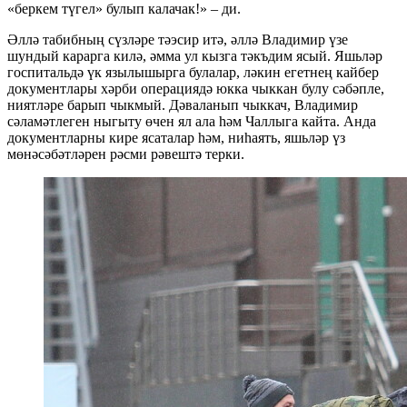
«беркем түгел» булып калачак!» – ди.
Әллә табибның сүзләре тәэсир итә, әллә Владимир үзе
шундый карарга килә, әмма ул кызга тәкъдим ясый. Яшьләр
госпитальдә үк язылышырга булалар, ләкин егетнең кайбер
документлары хәрби операциядә юкка чыккан булу сәбәпле,
ниятләре барып чыкмый. Дәваланып чыккач, Владимир
сәламәтлеген ныгыту өчен ял ала һәм Чаллыга кайта. Анда
документларны кире ясаталар һәм, ниһаять, яшьләр үз
мөнәсәбәтләрен рәсми рәвештә терки.