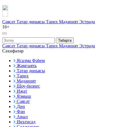
Сәясәт
Татар дөньясы
Тарих
Мәдәният
Эстрада
16+
Табарга
Сәясәт
Татар дөньясы
Тарих
Мәдәният
Эстрада
Сәхифәләр
Ясалма Фәһем
Җәмгыять
Татар дөньясы
Тарих
Мәдәният
Шоу-бизнес
Иҗат
Язмыш
Сәясәт
Дин
Фән
Авыл
Икътисад
Сәламәтлек