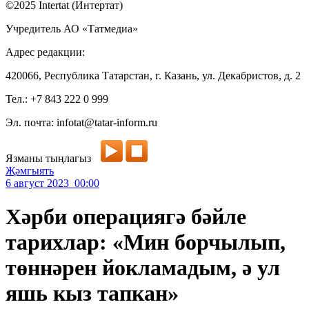
©2025 Intertat (Интертат)
Учредитель АО «Татмедиа»
Адрес редакции:
420066, Республика Татарстан, г. Казань, ул. Декабристов, д. 2
Тел.: +7 843 222 0 999
Эл. почта: infotat@tatar-inform.ru
Язманы тыңлагыз
Җәмгыять
6 август 2023 00:00
Хәрби операциягә бәйле
тарихлар: «Мин борчылып,
төннәрен йокламадым, ә ул
яшь кыз тапкан»