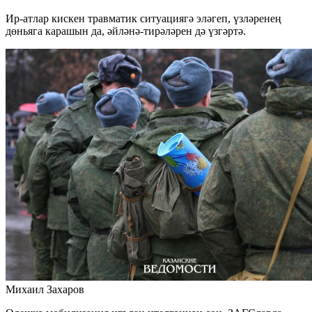
Ир-атлар кискен травматик ситуациягә эләгеп, үзләренең
дөньяга карашын да, әйләнә-тирәләрен дә үзгәртә.
Михаил Захаров