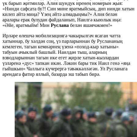
үк барып җитмиләр. Алия шундук иренең номерын җыя:
«Нинди сафсата бу?! Син мине яратмыйсың, дип нинди хатын
килеп әйтә миңа? Үзең әйтә алмадыңмы?» Алия белән
аралары ерак булудан файдаланып, Наилгә кыюлык иңә:
«Әйе, яратмыйм! Мин
Руслана
белән яшәячәкмен!»
Ирләре өлешчә мобилизациягә чакырылгач ясаган чатта
хатыннар, бу хәлдән соң, үз парларыннан бу Руслананың
кемлеген, тагын кемнәрнең үзенә «поход-кыр хатыны»
табуын ачыклый башлый. Наилдән тыш, аларның
взводларыннан тагын ике егет җирле хатын-кызлардан
үзләренә «дус» тапкан икән. Ләкин бары тик Наил генә «яңа
гыйшкын» Чаллыга күчерергә тәвәккәлләгән. Ул Русланага
арендага фатир яллый, базарда эш табып бирә.