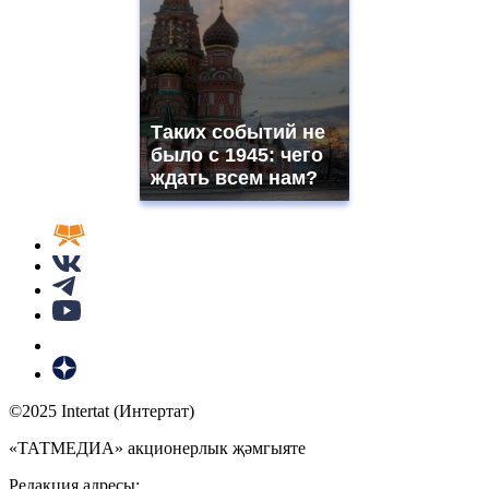
Таких событий не
было с 1945: чего
ждать всем нам?
©2025 Intertat (Интертат)
«ТАТМЕДИА» акционерлык җәмгыяте
Редакция адресы: