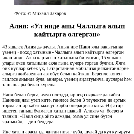
Фото: © Михаил Захаров
Алия: «Ул инде аны Чаллыга алып
кайтырга өлгергән»
43 яшьлек
Алия
дә ачулы. Аның ире
Наил
ялы вакытында
үзенең «поход хатынын» Чаллыга алып кайтырга өлгергән
икән инде. Акча картасын хатынына бирмәгән, 15 яшьлек
улары өчен хатынына акча гына күчерә торган булган. Ялга,
бик күпләр кебек үк, Татарстаннан мобилизацияләнгәннәрне
алырга җибәрелгән автобус белән кайткан. Беренче көнен
гаиләсе янында була, аннары, үзенең аңлатуынча, дуслары һәм
танышлары белән күрешә.
Наил белән бергә, әмма поездда, ирнең сөяркәсе дә кайта.
Наилнең ялы үтеп китә, гаиләсе белән 3 тәүлектән дә артык
тормаган ир кабат махсус хәрби операциягә китә. Ә фатир
ишеген таныш булмаган хатын шакый. Алиягә ул, бөеренә
таянып: «Наил сиңа әйтә алмады, әмма ул сине бүтән
яратмый», – дип белдерә.
Ике хатын арасында җитди низаг куба, шулай да кул күтәрүгә