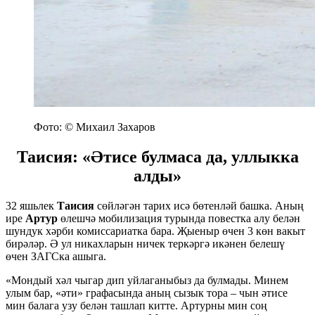
Фото: © Михаил Захаров
Таисия: «Әтисе булмаса да, уллыкка
алды»
32 яшьлек
Таисия
сөйләгән тарих исә бөтенләй башка. Аның
ире
Артур
өлешчә мобилизация турында повестка алу белән
шундук хәрби комиссариатка бара. Җыеныр өчен 3 көн вакыт
бирәләр. Ә ул никахларын ничек теркәргә икәнен белешү
өчен ЗАГСка ашыга.
«Мондый хәл чыгар дип уйлаганыбыз да булмады. Минем
улым бар, «әти» графасында аның сызык тора – чын әтисе
мин балага узу белән ташлап китте. Артурны мин соң