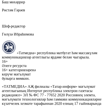
Баш мөхәррир
Рөстәм Гәрәев
Шеф-редактор
Гөлүзә Ибраһимова
«Татмедиа» республика матбугат һәм массакүләм
коммуникацияләр агентлыгы ярдәме белән чыгарыла.
16+
Әлеге ресурста
16+ категорияләренә
керүче мәгълүмат
булырга мөмкин.
«ТАТМЕДИА» АҖ филиалы «Татар-информ» мәгълүмат
агентлыгының Интертат республика электрон газетасы
редакциясе» ЭЛ № ФС 77 - 77652 2020 Россиянең элемтә,
мәгълүмати технологияләр һәм гаммәви коммуникацияләрне
күзәтчелек хезмәте тарафыннан 2020 елның 17 гыйнварында