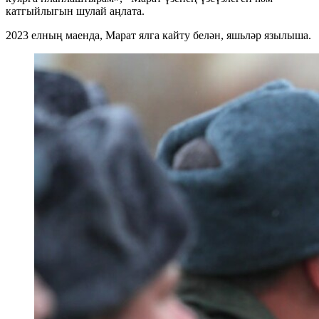
катгыйлыгын шулай аңлата.
2023 елның маенда, Марат ялга кайту белән, яшьләр язылыша.