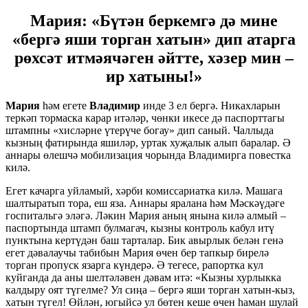
Мария: «Бүтән беркемгә дә мине
«бергә яши торган хатын» дип атарга
рөхсәт итмәячәген әйтте, хәзер мин –
ир хатыны!»
Мария
һәм егете
Владимир
инде 3 ел бергә. Никахларын
теркәп тормаска карар итәләр, чөнки икесе дә паспорттагы
штампны «хисләрне үтерүче богау» дип саный. Чаллыда
кызның фатирында яшиләр, уртак хуҗалык алып баралар. Ә
аннары өлешчә мобилизация чорында Владимирга повестка
килә.
Егет качарга уйламый, хәрби комиссариатка килә. Машага
шалтыратып тора, еш яза. Аннары яралана һәм Мәскәүдәге
госпитальгә эләгә. Ләкин Мария аның янына килә алмый –
паспортында штамп булмагач, кызны контроль кабул итү
пунктына кертүдән баш тарталар. Бик авырлык белән генә
егет дәвалаучы табибын Мария өчен бер тапкыр бирелә
торган пропуск язарга күндерә. Ә тегесе, рапортка кул
куйганда да аны шелтәләвен дәвам итә: «Кызны хурлыкка
калдыру оят түгелме? Ул сиңа – бергә яши торган хатын-кыз,
хатын түгел! Өйлән, югыйсә ул бөтен кеше өчен һаман шулай