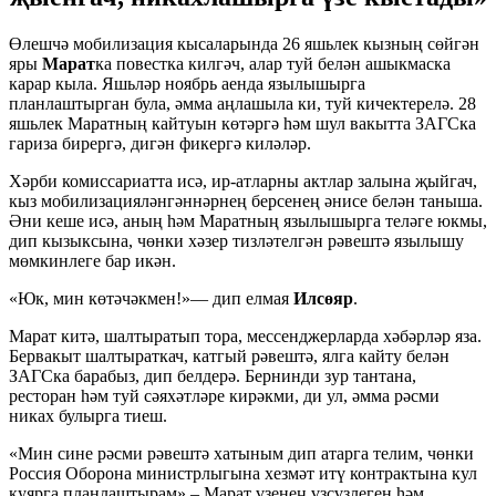
Өлешчә мобилизация кысаларында 26 яшьлек кызның сөйгән
яры
Марат
ка повестка килгәч, алар туй белән ашыкмаска
карар кыла. Яшьләр ноябрь аенда язылышырга
планлаштырган була, әмма аңлашыла ки, туй кичектерелә. 28
яшьлек Маратның кайтуын көтәргә һәм шул вакытта ЗАГСка
гариза бирергә, дигән фикергә киләләр.
Хәрби комиссариатта исә, ир-атларны актлар залына җыйгач,
кыз мобилизацияләнгәннәрнең берсенең әнисе белән таныша.
Әни кеше исә, аның һәм Маратның язылышырга теләге юкмы,
дип кызыксына, чөнки хәзер тизләтелгән рәвештә язылышу
мөмкинлеге бар икән.
«Юк, мин көтәчәкмен!»— дип елмая
Илсөяр
.
Марат китә, шалтыратып тора, мессенджерларда хәбәрләр яза.
Бервакыт шалтыраткач, катгый рәвештә, ялга кайту белән
ЗАГСка барабыз, дип белдерә. Бернинди зур тантана,
ресторан һәм туй сәяхәтләре кирәкми, ди ул, әмма рәсми
никах булырга тиеш.
«Мин сине рәсми рәвештә хатыным дип атарга телим, чөнки
Россия Оборона министрлыгына хезмәт итү контрактына кул
куярга планлаштырам»,– Марат үзенең үзсүзлеген һәм