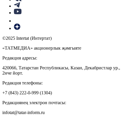
©2025 Intertat (Интертат)
«ТАТМЕДИА» акционерлык җәмгыяте
Редакция адресы:
420066, Татарстан Республикасы, Казан, Декабристлар ур.,
2нче йорт.
Редакция телефоны:
+7 (843) 222-0-999 (1304)
Редакциянең электрон почтасы:
infotat@tatar-inform.ru