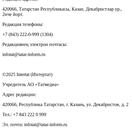
420066, Татарстан Республикасы, Казан, Декабристлар ур.,
2нче йорт.
Редакция телефоны:
+7 (843) 222-0-999 (1304)
Редакциянең электрон почтасы:
infotat@tatar-inform.ru
©2025 Intertat (Интертат)
Учредитель АО «Татмедиа»
Адрес редакции:
420066, Республика Татарстан, г. Казань, ул. Декабристов, д. 2
Тел.: +7 843 222 0 999
Эл. почта: infotat@tatar-inform.ru