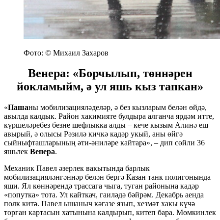
Фото: © Михаил Захаров
Венера: «Борчылып, төннәрен
йокламыйм, ә ул яшь кыз тапкан»
«
Паша
ны мобилизацияләделәр, ә без кызларым белән өйдә,
авылда калдык. Район хакимияте булдыра алганча ярдәм итте,
күршеләребез безне шефлыкка алды – кече кызым Алинә еш
авырый, ә олысы Рәзилә кичкә кадәр укый, аны өйгә
сыйныфташларының әти-әниләре кайтара», – дип сөйли 36
яшьлек
Венера
.
Механик Павел әзерлек вакытында барлык
мобилизацияләнгәннәр белән бергә Казан танк полигонында
яши. Ял көннәрендә трассага чыга, туган районына кадәр
«попутка» тота. Ул кайткач, гаиләдә бәйрәм. Декабрь аенда
полк китә. Павел ышаныч кәгазе язып, хезмәт хакы күчә
торган картасын хатынына калдырып, китеп бара. Мөмкинлек