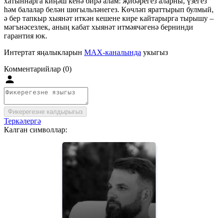
хатыннарга киңәш кенә бирә алам: җибәрегез аларны, үзегез
һәм балалар белән шөгыльләнегез. Көчләп яраттырып булмый,
ә бер тапкыр хыянәт иткән кешене кире кайтарырга тырышу –
мәгънәсезлек, аның кабат хыянәт итмәячәгенә бернинди
гарантия юк.
Интертат яңалыкларын
MAX-каналында
укыгыз
Комментарийлар (0)
Фикерегезне калдырыгыз
Теркәлергә
Калган символлар: