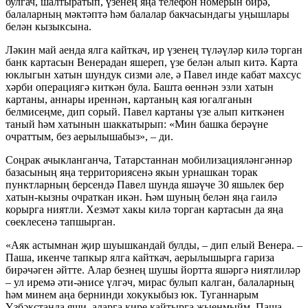
булгач, шалтыратып, үзенең яңа телефон номерын бирә,
балаларның мәктәптә һәм балалар бакчасындагы уңышлары
белән кызыксына.
Ләкин май аенда ялга кайткач, ир үзенең түләүләр килә торган
банк картасын Венерадан яшереп, үзе белән алып китә. Карта
юклыгын хатын шундук сизми әле, ә Павел инде кабат махсус
хәрби операциягә киткән була. Башта өеннән эзли хатын
картаны, аннары иреннән, картаның кая югалганын
белмисеңме, дип сорый. Павел картаны үзе алып киткәнен
таный һәм хатынын шаккатырып: «Мин башка берәүне
очраттым, без аерылышабыз», – ди.
Соңрак ачыкланганча, Татарстаннан мобилизацияләнгәннәр
базасының яңа территориясенә якын урнашкан торак
пунктларның берсендә Павел шунда яшәүче 30 яшьлек бер
хатын-кызны очраткан икән. Һәм шуның белән яңа гаилә
корырга ниятли. Хезмәт хакы килә торган картасын да яңа
сөеклесенә тапшырган.
«Аяк астымнан җир шуышкандай булды, – дип елый Венера. –
Паша, икенче тапкыр ялга кайткач, аерылышырга гариза
бирәчәген әйтте. Алар безнең шушы йортта яшәргә ниятлиләр
– ул иремә әти-әнисе үлгәч, мирас булып калган, балаларның
һәм минем аңа бернинди хокукыбыз юк. Туганнарым
Үзбәкстанда яши, аларга кире кайтырга җыенмыйм. Паша