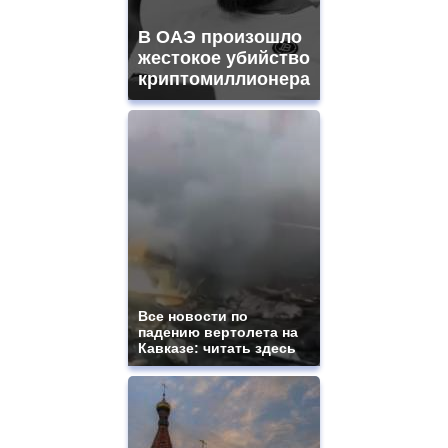
В ОАЭ произошло
жестокое убийство
криптомиллионера
Все новости по
падению вертолета на
Кавказе: читать здесь