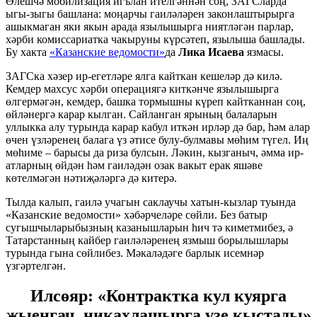
Өлешчә мобилизация игълан ителгәннән соң, ЗАГСларда
ыгы-зыгы башлана: моңарчы гаиләләрен законлаштырырга
ашыкмаган яки якын арада язылышырга ниятләгән парлар,
хәрби комиссариатка чакыруны күрсәтеп, язылыша башлады.
Бу хакта
«Казанские ведомости»
да
Лика Исаева
язмасы.
ЗАГСка хәзер ир-егетләре ялга кайткан кешеләр дә килә.
Кемдер махсус хәрби операциягә киткәнче язылышырга
өлгермәгән, кемдер, башка тормышны күреп кайтканнан соң,
өйләнергә карар кылган. Сайланган ярының балаларын
уллыкка алу турында карар кабул иткән ирләр дә бар, һәм алар
өчен үзләренең балага үз әтисе булу-булмавы мөһим түгел. Иң
мөһиме – барысы да риза булсын. Ләкин, кызганыч, әмма ир-
атларның өйдән һәм гаиләдән озак вакыт ерак яшәве
көтелмәгән нәтиҗәләргә дә китерә.
Тылда калып, гаилә учагын саклаучы хатын-кызлар туында
«Казанские ведомости» хәбәрчеләре сөйли. Без батыр
сугышчыларыбызның казанышларын һич тә киметмибез, ә
Татарстанның кайбер гаиләләренең язмыш борылышлары
турында гына сөйлибез. Мәкаләдәге барлык исемнәр
үзгәртелгән.
Илсөяр: «Контрактка кул куярга
җыенгач, никахлашырга үзе кыстады»