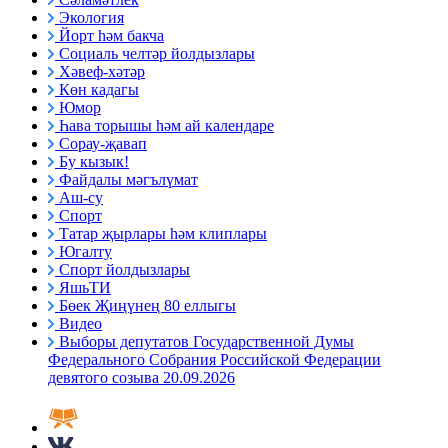
Экология
Йорт һәм бакча
Социаль челтәр йолдызлары
Хәвеф-хәтәр
Көн кадагы
Юмор
Һава торышы һәм ай календаре
Сорау-җавап
Бу кызык!
Файдалы мәгълүмат
Аш-су
Спорт
Татар җырлары һәм клиплары
Югалту
Спорт йолдызлары
ЯшьТИ
Бөек Җиңүнең 80 еллыгы
Видео
Выборы депутатов Государственной Думы
Федерального Собрания Российской Федерации
девятого созыва 20.09.2026