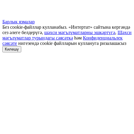
Барлык язмалар
Без cookie-файллар кулланабыз. «Интертат» сайтына кергәндә
сез әлеге белдерүгә,
шәхси мәгълүматларны эшкәртүгә
,
Шәхси
мәгълүматлар турындагы сәясәткә
һәм
Конфиденциальлек
сәясәте
нигезендә cookie файлларын куллануга ризалашасыз
Килешү