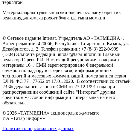
теркәлгән
Материалларны тулысынча яки өлешчә куллану бары тик
редакциядән язмача рөхсәт булганда гына мөмкин.
© Сетевое издание Intertat. Учредитель АО «ТАТМЕДИА».
Адрес редакции: 420066, Республика Татарстан, г. Казань, ул.
Декабристов, д. 2. Телефон редакции: +7 (843) 222-0-999
(1304) Эл.почта редакции: infotat@tatar-inform.ru Главный
редактор Гареев Р.И. Настоящий ресурс может содержать
материалы 16+. СМИ зарегистрировано Федеральной
службой по надзору в сфере связи, информационных
технологий и массовых коммуникаций, номер записи серия
ЭЛ № ФС 77 - 77652 от 17.01.2020. В соответствии со статьей
23 Федерального закона о СМИ от 27.12.1991 года при
распространении сообщений сайта “Интертат” другим
средством массовой информации гиперссылка на него
обязательна.
© 2026 «ТАТМЕДИА» акционерлык җәмгыяте
ИА «Татар-информ»
Политика о персональных данных