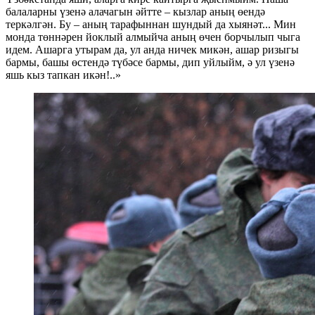
балаларны үзенә алачагын әйтте – кызлар аның өендә
теркәлгән. Бу – аның тарафыннан шундый да хыянәт... Мин
монда төннәрен йоклый алмыйча аның өчен борчылып чыга
идем. Ашарга утырам да, ул анда ничек микән, ашар ризыгы
бармы, башы өстендә түбәсе бармы, дип уйлыйм, ә ул үзенә
яшь кыз тапкан икән!..»