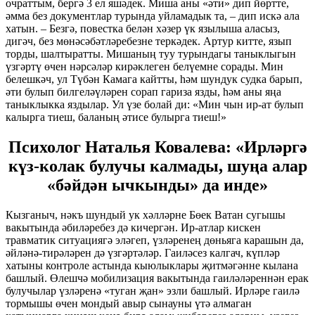
очраттым, бергә 3 ел яшәдек. Миша аны «әти» дип йөртте,
әмма без документлар турында уйламадык та, – дип искә ала
хатын. – Безгә, повестка белән хәзер үк язылыша аласыз,
дигәч, без мөнәсәбәтләребезне теркәдек. Артур китте, язып
торды, шалтыратты. Мишаның туу турындагы таныклыгын
үзгәртү өчен нәрсәләр кирәклеген белүемне сорады. Мин
белешкәч, ул Түбән Камага кайтты, һәм шундук судка барып,
әти булып билгеләүләрен сорап гариза язды, һәм аны яңа
таныклыкка яздылар. Ул үзе болай ди: «Мин чын ир-ат булып
калырга тиеш, баланың әтисе булырга тиеш!»
Психолог Наталья Ковалева: «Ирләргә
күз-колак булучы калмады, шуңа алар
«бәйдән ычкынды» да инде»
Кызганыч, нәкъ шундый ук хәлләрне Бөек Ватан сугышы
вакытында әбиләребез дә кичергән. Ир-атлар кискен
травматик ситуациягә эләгеп, үзләренең дөньяга карашын да,
әйләнә-тирәләрен дә үзгәртәләр. Гаиләсез калгач, күпләр
хатыны контроле астында кыюлыклары җитмәгәнне кылана
башлый. Өлешчә мобилизация вакытында гаиләләреннән ерак
булучылар үзләренә «туган җан» эзли башлый. Ирләре гаилә
тормышы өчен мондый авыр сынауны үтә алмаган