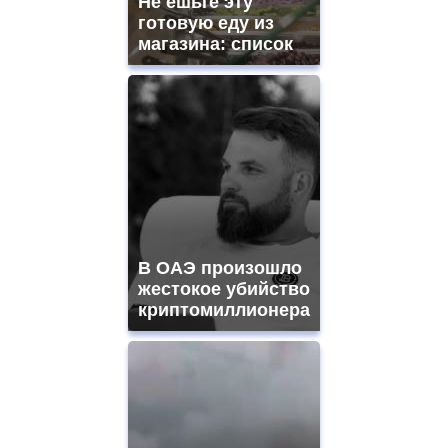
Не ешьте эту
готовую еду из
магазина: список
В ОАЭ произошло
жестокое убийство
криптомиллионера