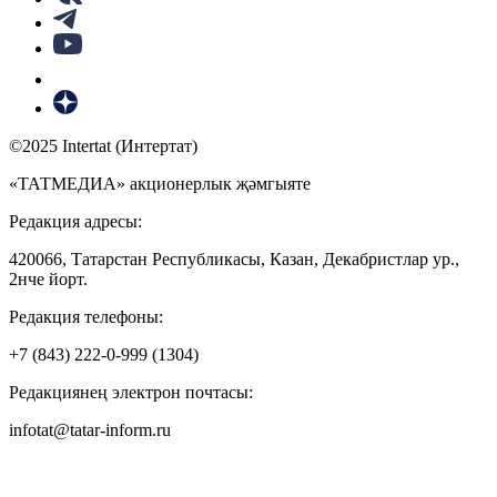
©2025 Intertat (Интертат)
«ТАТМЕДИА» акционерлык җәмгыяте
Редакция адресы:
420066, Татарстан Республикасы, Казан, Декабристлар ур.,
2нче йорт.
Редакция телефоны:
+7 (843) 222-0-999 (1304)
Редакциянең электрон почтасы:
infotat@tatar-inform.ru