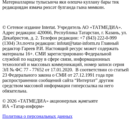
Материалларны тулысынча яки өлешчә куллану бары тик
редакциядән язмача рөхсәт булганда гына мөмкин.
© Сетевое издание Intertat. Учредитель АО «ТАТМЕДИА».
Адрес редакции: 420066, Республика Татарстан, г. Казань, ул.
Декабристов, д. 2. Телефон редакции: +7 (843) 222-0-999
(1304) Эл.почта редакции: infotat@tatar-inform.ru Главный
редактор Гареев Р.И. Настоящий ресурс может содержать
материалы 16+. СМИ зарегистрировано Федеральной
службой по надзору в сфере связи, информационных
технологий и массовых коммуникаций, номер записи серия
ЭЛ № ФС 77 - 77652 от 17.01.2020. В соответствии со статьей
23 Федерального закона о СМИ от 27.12.1991 года при
распространении сообщений сайта “Интертат” другим
средством массовой информации гиперссылка на него
обязательна.
© 2026 «ТАТМЕДИА» акционерлык җәмгыяте
ИА «Татар-информ»
Политика о персональных данных