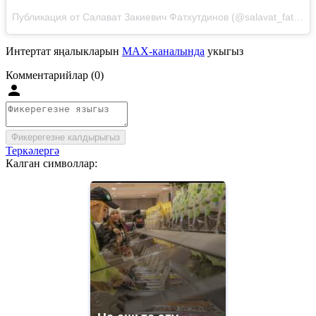
Публикация от Салават Закиевич Фатхутдинов (@salavat_fatkhutdinov_official)
Интертат яңалыкларын
MAX-каналында
укыгыз
Комментарийлар (0)
Фикерегезне калдырыгыз
Теркәлергә
Калган символлар: