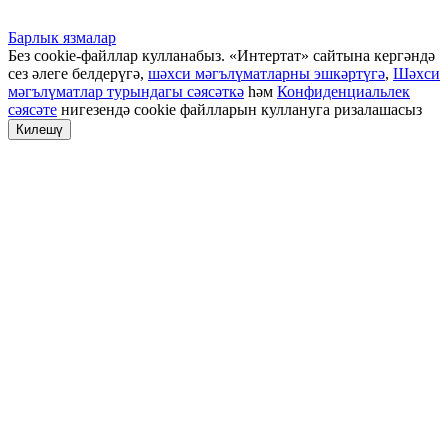
Барлык язмалар
Без cookie-файллар кулланабыз. «Интертат» сайтына кергәндә
сез әлеге белдерүгә,
шәхси мәгълүматларны эшкәртүгә
,
Шәхси
мәгълүматлар турындагы сәясәткә
һәм
Конфиденциальлек
сәясәте
нигезендә cookie файлларын куллануга ризалашасыз
Килешү