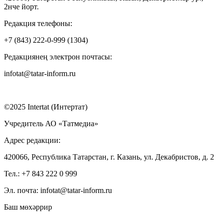
2нче йорт.
Редакция телефоны:
+7 (843) 222-0-999 (1304)
Редакциянең электрон почтасы:
infotat@tatar-inform.ru
©2025 Intertat (Интертат)
Учредитель АО «Татмедиа»
Адрес редакции:
420066, Республика Татарстан, г. Казань, ул. Декабристов, д. 2
Тел.: +7 843 222 0 999
Эл. почта: infotat@tatar-inform.ru
Баш мөхәррир