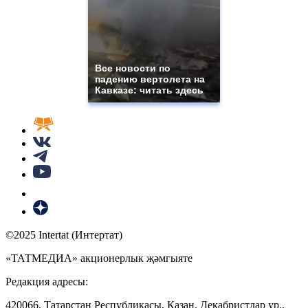
Все новости по
падению вертолета на
Кавказе: читать здесь
©2025 Intertat (Интертат)
«ТАТМЕДИА» акционерлык җәмгыяте
Редакция адресы:
420066, Татарстан Республикасы, Казан, Декабристлар ур.,