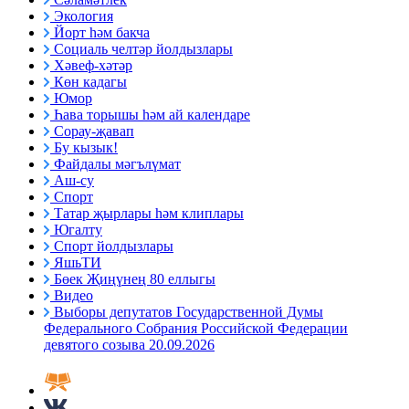
Экология
Йорт һәм бакча
Социаль челтәр йолдызлары
Хәвеф-хәтәр
Көн кадагы
Юмор
Һава торышы һәм ай календаре
Сорау-җавап
Бу кызык!
Файдалы мәгълүмат
Аш-су
Спорт
Татар җырлары һәм клиплары
Югалту
Спорт йолдызлары
ЯшьТИ
Бөек Җиңүнең 80 еллыгы
Видео
Выборы депутатов Государственной Думы
Федерального Собрания Российской Федерации
девятого созыва 20.09.2026