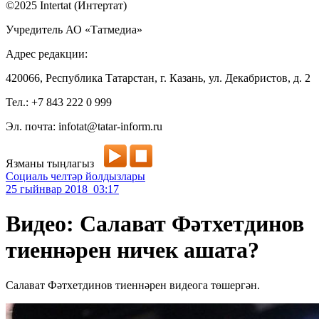
©2025 Intertat (Интертат)
Учредитель АО «Татмедиа»
Адрес редакции:
420066, Республика Татарстан, г. Казань, ул. Декабристов, д. 2
Тел.: +7 843 222 0 999
Эл. почта: infotat@tatar-inform.ru
Язманы тыңлагыз
Социаль челтәр йолдызлары
25 гыйнвар 2018 03:17
Видео: Салават Фәтхетдинов
тиеннәрен ничек ашата?
Салават Фәтхетдинов тиеннәрен видеога төшергән.