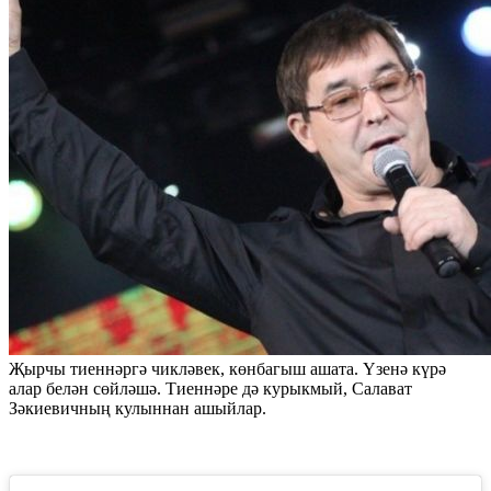
Җырчы тиеннәргә чикләвек, көнбагыш ашата. Үзенә күрә
алар белән сөйләшә. Тиеннәре дә курыкмый, Салават
Зәкиевичның кулыннан ашыйлар.