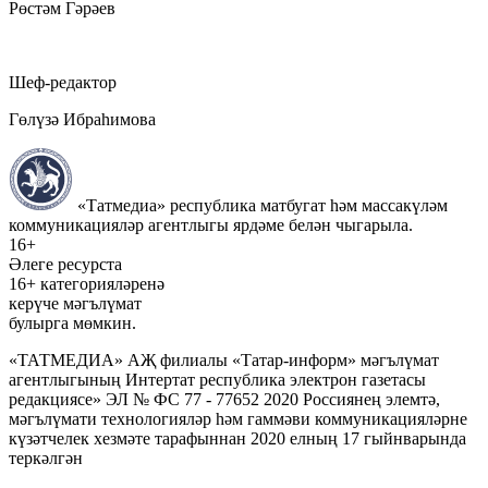
Рөстәм Гәрәев
Шеф-редактор
Гөлүзә Ибраһимова
«Татмедиа» республика матбугат һәм массакүләм
коммуникацияләр агентлыгы ярдәме белән чыгарыла.
16+
Әлеге ресурста
16+ категорияләренә
керүче мәгълүмат
булырга мөмкин.
«ТАТМЕДИА» АҖ филиалы «Татар-информ» мәгълүмат
агентлыгының Интертат республика электрон газетасы
редакциясе» ЭЛ № ФС 77 - 77652 2020 Россиянең элемтә,
мәгълүмати технологияләр һәм гаммәви коммуникацияләрне
күзәтчелек хезмәте тарафыннан 2020 елның 17 гыйнварында
теркәлгән