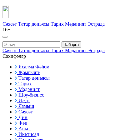
Сәясәт
Татар дөньясы
Тарих
Мәдәният
Эстрада
16+
Табарга
Сәясәт
Татар дөньясы
Тарих
Мәдәният
Эстрада
Сәхифәләр
Ясалма Фәһем
Җәмгыять
Татар дөньясы
Тарих
Мәдәният
Шоу-бизнес
Иҗат
Язмыш
Сәясәт
Дин
Фән
Авыл
Икътисад
Сәламәтлек