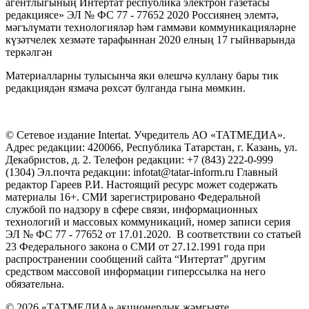
агентлыгының Интертат республика электрон газетасы
редакциясе» ЭЛ № ФС 77 - 77652 2020 Россиянең элемтә,
мәгълүмати технологияләр һәм гаммәви коммуникацияләрне
күзәтчелек хезмәте тарафыннан 2020 елның 17 гыйнварында
теркәлгән
Материалларны тулысынча яки өлешчә куллану бары тик
редакциядән язмача рөхсәт булганда гына мөмкин.
© Сетевое издание Intertat. Учредитель АО «ТАТМЕДИА».
Адрес редакции: 420066, Республика Татарстан, г. Казань, ул.
Декабристов, д. 2. Телефон редакции: +7 (843) 222-0-999
(1304) Эл.почта редакции: infotat@tatar-inform.ru Главный
редактор Гареев Р.И. Настоящий ресурс может содержать
материалы 16+. СМИ зарегистрировано Федеральной
службой по надзору в сфере связи, информационных
технологий и массовых коммуникаций, номер записи серия
ЭЛ № ФС 77 - 77652 от 17.01.2020. В соответствии со статьей
23 Федерального закона о СМИ от 27.12.1991 года при
распространении сообщений сайта “Интертат” другим
средством массовой информации гиперссылка на него
обязательна.
© 2026 «ТАТМЕДИА» акционерлык җәмгыяте