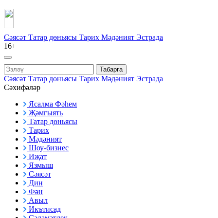
Сәясәт
Татар дөньясы
Тарих
Мәдәният
Эстрада
16+
Табарга
Сәясәт
Татар дөньясы
Тарих
Мәдәният
Эстрада
Сәхифәләр
Ясалма Фәһем
Җәмгыять
Татар дөньясы
Тарих
Мәдәният
Шоу-бизнес
Иҗат
Язмыш
Сәясәт
Дин
Фән
Авыл
Икътисад
Сәламәтлек