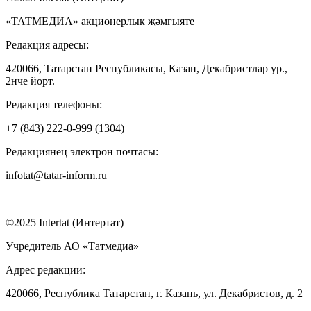
«ТАТМЕДИА» акционерлык җәмгыяте
Редакция адресы:
420066, Татарстан Республикасы, Казан, Декабристлар ур.,
2нче йорт.
Редакция телефоны:
+7 (843) 222-0-999 (1304)
Редакциянең электрон почтасы:
infotat@tatar-inform.ru
©2025 Intertat (Интертат)
Учредитель АО «Татмедиа»
Адрес редакции:
420066, Республика Татарстан, г. Казань, ул. Декабристов, д. 2