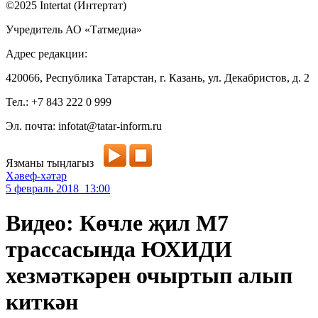
©2025 Intertat (Интертат)
Учредитель АО «Татмедиа»
Адрес редакции:
420066, Республика Татарстан, г. Казань, ул. Декабристов, д. 2
Тел.: +7 843 222 0 999
Эл. почта: infotat@tatar-inform.ru
Язманы тыңлагыз
Хәвеф-хәтәр
5 февраль 2018 13:00
Видео: Көчле җил М7
трассасында ЮХИДИ
хезмәткәрен очыртып алып
киткән