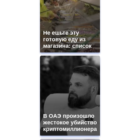
Не ешьте эту
готовую еду из
магазина: список
В ОАЭ произошло
жестокое убийство
криптомиллионера