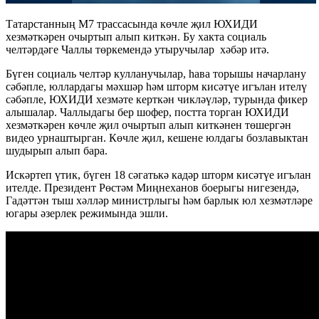
Татарстанның М7 трассасында көчле җил ЮХИДИ
хезмәткәрен очыртып алып киткән. Бу хакта социаль
челтәрдәге Чаллы төркемендә утыручылар хәбәр итә.
Бүген социаль челтәр кулланучылар, һава торышы начарлану
сәбәпле, юллардагы мәхшәр һәм шторм кисәтүе игълан ителү
сәбәпле, ЮХИДИ хезмәте керткән чикләүләр, турында фикер
алышалар. Чаллыдагы бер шофер, постта торган ЮХИДИ
хезмәткәрен көчле җил очыртып алып киткәнен төшергән
видео урнаштырган. Көчле җил, кешене юлдагы бозлавыктан
шудырып алып бара.
Искәртеп үтик, бүген 18 сәгатькә кадәр шторм кисәтүе игълан
ителде. Президент Рөстәм Миңнеханов боерыгы нигезендә,
Гадәттән тыш хәлләр министрлыгы һәм барлык юл хезмәтләре
югары әзерлек режимында эшли.