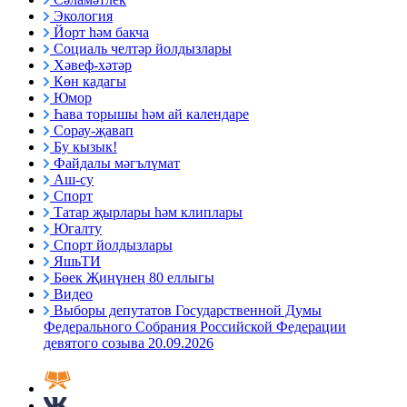
Экология
Йорт һәм бакча
Социаль челтәр йолдызлары
Хәвеф-хәтәр
Көн кадагы
Юмор
Һава торышы һәм ай календаре
Сорау-җавап
Бу кызык!
Файдалы мәгълүмат
Аш-су
Спорт
Татар җырлары һәм клиплары
Югалту
Спорт йолдызлары
ЯшьТИ
Бөек Җиңүнең 80 еллыгы
Видео
Выборы депутатов Государственной Думы
Федерального Собрания Российской Федерации
девятого созыва 20.09.2026