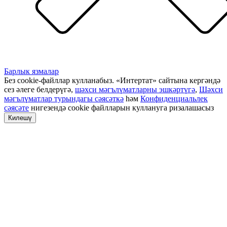
Барлык язмалар
Без cookie-файллар кулланабыз. «Интертат» сайтына кергәндә
сез әлеге белдерүгә,
шәхси мәгълүматларны эшкәртүгә
,
Шәхси
мәгълүматлар турындагы сәясәткә
һәм
Конфиденциальлек
сәясәте
нигезендә cookie файлларын куллануга ризалашасыз
Килешү