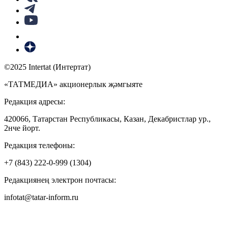
©2025 Intertat (Интертат)
«ТАТМЕДИА» акционерлык җәмгыяте
Редакция адресы:
420066, Татарстан Республикасы, Казан, Декабристлар ур.,
2нче йорт.
Редакция телефоны:
+7 (843) 222-0-999 (1304)
Редакциянең электрон почтасы:
infotat@tatar-inform.ru