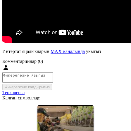
Интертат яңалыкларын
MAX-каналында
укыгыз
Комментарийлар (0)
Фикерегезне калдырыгыз
Теркәлергә
Калган символлар: