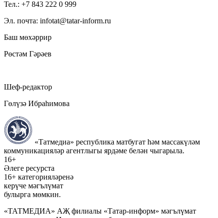
Тел.: +7 843 222 0 999
Эл. почта: infotat@tatar-inform.ru
Баш мөхәррир
Рөстәм Гәрәев
Шеф-редактор
Гөлүзә Ибраһимова
«Татмедиа» республика матбугат һәм массакүләм
коммуникацияләр агентлыгы ярдәме белән чыгарыла.
16+
Әлеге ресурста
16+ категорияләренә
керүче мәгълүмат
булырга мөмкин.
«ТАТМЕДИА» АҖ филиалы «Татар-информ» мәгълүмат