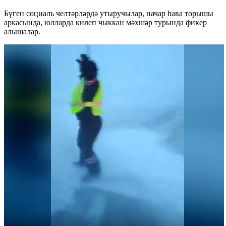
Бүген социаль челтәрләрдә утыручылар, начар һава торышы
аркасында, юлларда килеп чыккан мәхшәр турында фикер
алышалар.