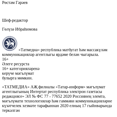
Рөстәм Гәрәев
Шеф-редактор
Гөлүзә Ибраһимова
«Татмедиа» республика матбугат һәм массакүләм
коммуникацияләр агентлыгы ярдәме белән чыгарыла.
16+
Әлеге ресурста
16+ категорияләренә
керүче мәгълүмат
булырга мөмкин.
«ТАТМЕДИА» АҖ филиалы «Татар-информ» мәгълүмат
агентлыгының Интертат республика электрон газетасы
редакциясе» ЭЛ № ФС 77 - 77652 2020 Россиянең элемтә,
мәгълүмати технологияләр һәм гаммәви коммуникацияләрне
күзәтчелек хезмәте тарафыннан 2020 елның 17 гыйнварында
теркәлгән