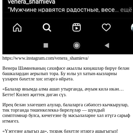
https://www.instagram.com/venera_shamieva/
Венера Шәмиеваның сәхифәсе акыллы киңәшләр бирүе белән
башкалардан аерылып тора. Бу юлы ул хатын-кызларны
үзләрен бәхетле хис итәргә өйрәтә.
«Балалар янымда алма ашап утырганда, ачуым килә икән…
Бетте! Килеп җиттек дигән сүз. ⁣⁣⠀
Ирең белән эләгешеп алулар, балаларга сәбәпсез кычкырулар,
тик торганда төшенкелеккә бирелүләр — шундый
симптомнар булса, көчегезне бу мәсьәләләрне хәл итүгә сарыф
итмәгез. ⁣⁣⠀
«Үзегезне алыгыз да», тизрәк бәхетле итәргә ашыгыгыз!