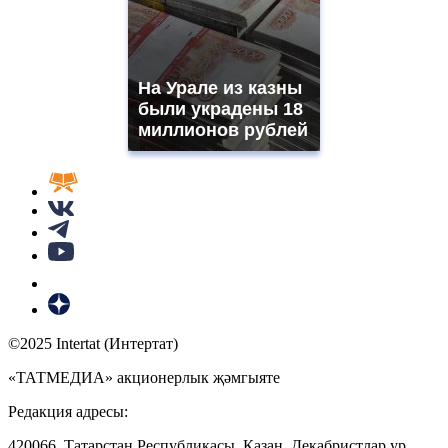
На Урале из казны
были украдены 18
миллионов рублей
©2025 Intertat (Интертат)
«ТАТМЕДИА» акционерлык җәмгыяте
Редакция адресы:
420066, Татарстан Республикасы, Казан, Декабристлар ур.,