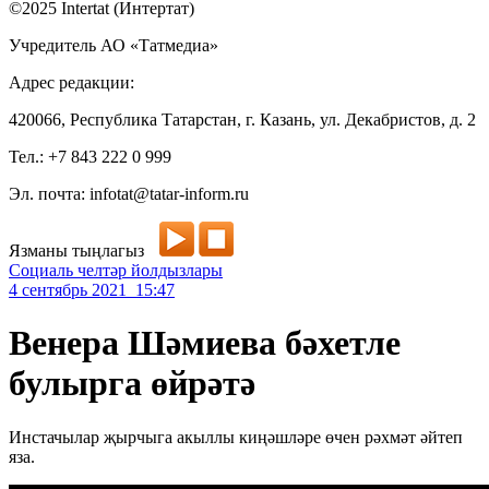
©2025 Intertat (Интертат)
Учредитель АО «Татмедиа»
Адрес редакции:
420066, Республика Татарстан, г. Казань, ул. Декабристов, д. 2
Тел.: +7 843 222 0 999
Эл. почта: infotat@tatar-inform.ru
Язманы тыңлагыз
Социаль челтәр йолдызлары
4 сентябрь 2021 15:47
Венера Шәмиева бәхетле
булырга өйрәтә
Инстачылар җырчыга акыллы киңәшләре өчен рәхмәт әйтеп
яза.