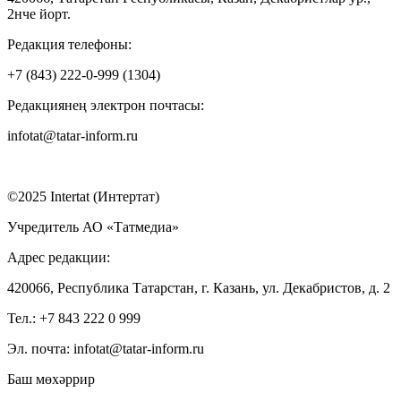
2нче йорт.
Редакция телефоны:
+7 (843) 222-0-999 (1304)
Редакциянең электрон почтасы:
infotat@tatar-inform.ru
©2025 Intertat (Интертат)
Учредитель АО «Татмедиа»
Адрес редакции:
420066, Республика Татарстан, г. Казань, ул. Декабристов, д. 2
Тел.: +7 843 222 0 999
Эл. почта: infotat@tatar-inform.ru
Баш мөхәррир