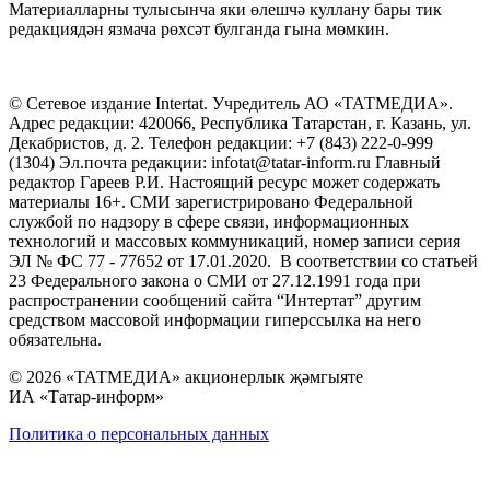
Материалларны тулысынча яки өлешчә куллану бары тик
редакциядән язмача рөхсәт булганда гына мөмкин.
© Сетевое издание Intertat. Учредитель АО «ТАТМЕДИА».
Адрес редакции: 420066, Республика Татарстан, г. Казань, ул.
Декабристов, д. 2. Телефон редакции: +7 (843) 222-0-999
(1304) Эл.почта редакции: infotat@tatar-inform.ru Главный
редактор Гареев Р.И. Настоящий ресурс может содержать
материалы 16+. СМИ зарегистрировано Федеральной
службой по надзору в сфере связи, информационных
технологий и массовых коммуникаций, номер записи серия
ЭЛ № ФС 77 - 77652 от 17.01.2020. В соответствии со статьей
23 Федерального закона о СМИ от 27.12.1991 года при
распространении сообщений сайта “Интертат” другим
средством массовой информации гиперссылка на него
обязательна.
© 2026 «ТАТМЕДИА» акционерлык җәмгыяте
ИА «Татар-информ»
Политика о персональных данных