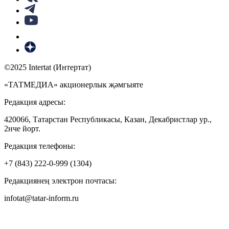
©2025 Intertat (Интертат)
«ТАТМЕДИА» акционерлык җәмгыяте
Редакция адресы:
420066, Татарстан Республикасы, Казан, Декабристлар ур.,
2нче йорт.
Редакция телефоны:
+7 (843) 222-0-999 (1304)
Редакциянең электрон почтасы:
infotat@tatar-inform.ru