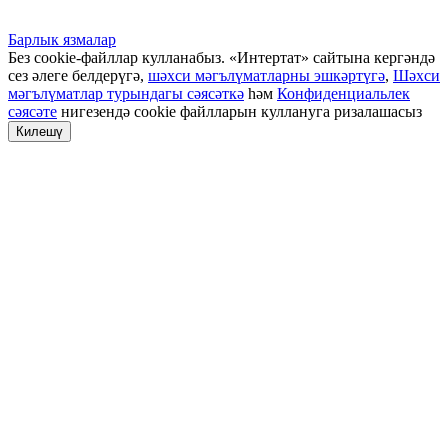
Барлык язмалар
Без cookie-файллар кулланабыз. «Интертат» сайтына кергәндә
сез әлеге белдерүгә,
шәхси мәгълүматларны эшкәртүгә
,
Шәхси
мәгълүматлар турындагы сәясәткә
һәм
Конфиденциальлек
сәясәте
нигезендә cookie файлларын куллануга ризалашасыз
Килешү