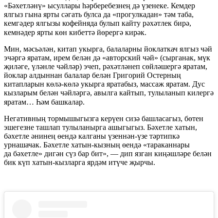
«Бәхетләнү» ысуллары һәрберебезнең дә үзенеке. Кемдер
ялгыз гына ярты сәгать булса да «прогулкадан» тәм таба,
кемгәдер ялгызы кофейняда булып кайту рәхәтлек бирә,
кемнәдер ярты көн кибеттә йөрергә кирәк.⁣⁣⠀
⁣⁣Мин, мәсьәлән, китап укырга, балаларны йоклаткач ялгыз чәй
эчәргә яратам, ирем белән дә «авторский чәй» (сырганак, мүк
җиләге, үләнле чәйләр) эчеп, рәхәтләнеп сөйләшергә яратам,
йоклар алдыннан балалар белән Григорий Остерның
китапларын көлә-көлә укырга яратабыз, массаж яратам. Дус
кызларым белән чәйләргә, авылга кайтып, тулыланып килергә
яратам… Һәм башкалар.⁣⁣⠀
⁣⁣Негативның тормышыгызга керүен сизә башласагыз, бөтен
эшегезне ташлап тулыланырга ашыгыгыз. Бәхетле хатын,
бәхетле әнинең өендә калганы үзеннән-үзе тәртипкә
урнашачак. Бәхетле хатын-кызның өендә «тараканнары
да бәхетле» дигән сүз бар бит», — дип язган киңәшләре белән
бик күп хатын-кызларга ярдәм итүче җырчы.
⁣⁣⠀