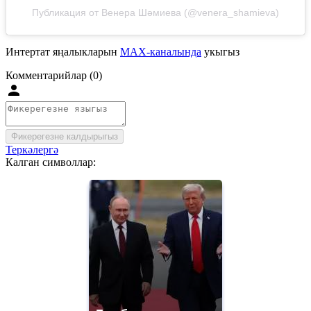
Публикация от Венера Шәмиева (@venera_shamieva)
Интертат яңалыкларын
MAX-каналында
укыгыз
Комментарийлар (0)
Фикерегезне калдырыгыз
Теркәлергә
Калган символлар: