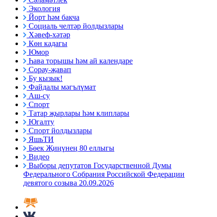
Экология
Йорт һәм бакча
Социаль челтәр йолдызлары
Хәвеф-хәтәр
Көн кадагы
Юмор
Һава торышы һәм ай календаре
Сорау-җавап
Бу кызык!
Файдалы мәгълүмат
Аш-су
Спорт
Татар җырлары һәм клиплары
Югалту
Спорт йолдызлары
ЯшьТИ
Бөек Җиңүнең 80 еллыгы
Видео
Выборы депутатов Государственной Думы
Федерального Собрания Российской Федерации
девятого созыва 20.09.2026