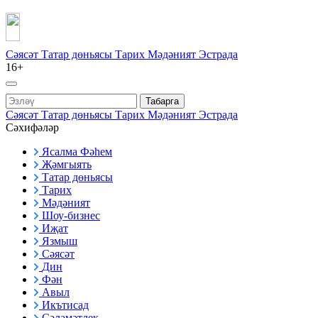
Сәясәт
Татар дөньясы
Тарих
Мәдәният
Эстрада
16+
Табарга
Сәясәт
Татар дөньясы
Тарих
Мәдәният
Эстрада
Сәхифәләр
Ясалма Фәһем
Җәмгыять
Татар дөньясы
Тарих
Мәдәният
Шоу-бизнес
Иҗат
Язмыш
Сәясәт
Дин
Фән
Авыл
Икътисад
Сәламәтлек