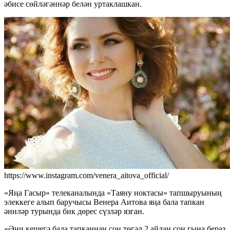
әбисе сөйләгәннәр белән уртаклашкан.
https://www.instagram.com/venera_aitova_official/
«Яңа Гасыр» телеканалында «Таяну ноктасы» тапшыруының
элеккеге алып баручысы Венера Аитова яңа бала тапкан
әниләр турында бик дөрес сүзләр язган.
«Әни кешегә бала тапканнан соң төгәл 2 айдан соң гына бераз