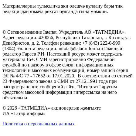
Материалларны тулысынча яки өлешчә куллану бары тик
редакциядән язмача рөхсәт булганда гына мөмкин.
© Сетевое издание Intertat. Учредитель АО «ТАТМЕДИА».
Адрес редакции: 420066, Республика Татарстан, г. Казань, ул.
Декабристов, д. 2. Телефон редакции: +7 (843) 222-0-999
(1304) Эл.почта редакции: infotat@tatar-inform.ru Главный
редактор Гареев Р.И. Настоящий ресурс может содержать
материалы 16+. СМИ зарегистрировано Федеральной
службой по надзору в сфере связи, информационных
технологий и массовых коммуникаций, номер записи серия
ЭЛ № ФС 77 - 77652 от 17.01.2020. В соответствии со статьей
23 Федерального закона о СМИ от 27.12.1991 года при
распространении сообщений сайта “Интертат” другим
средством массовой информации гиперссылка на него
обязательна.
© 2026 «ТАТМЕДИА» акционерлык җәмгыяте
ИА «Татар-информ»
Политика о персональных данных