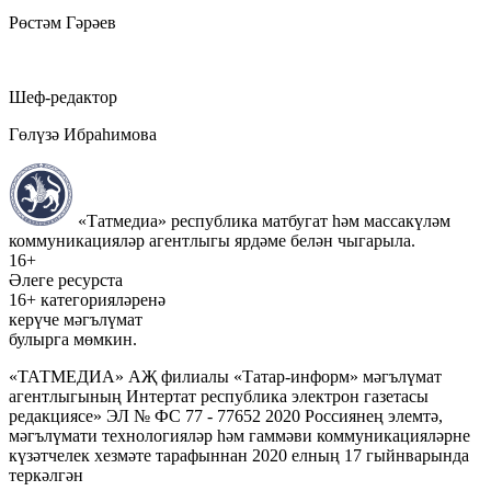
Рөстәм Гәрәев
Шеф-редактор
Гөлүзә Ибраһимова
«Татмедиа» республика матбугат һәм массакүләм
коммуникацияләр агентлыгы ярдәме белән чыгарыла.
16+
Әлеге ресурста
16+ категорияләренә
керүче мәгълүмат
булырга мөмкин.
«ТАТМЕДИА» АҖ филиалы «Татар-информ» мәгълүмат
агентлыгының Интертат республика электрон газетасы
редакциясе» ЭЛ № ФС 77 - 77652 2020 Россиянең элемтә,
мәгълүмати технологияләр һәм гаммәви коммуникацияләрне
күзәтчелек хезмәте тарафыннан 2020 елның 17 гыйнварында
теркәлгән