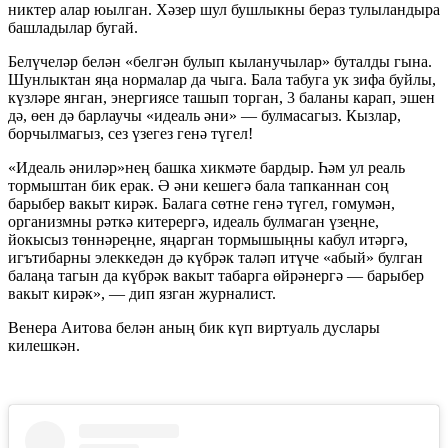
никтер алар юылган. Хәзер шул бушлыкны бераз тулыландыра
башладылар бугай.
Белүчеләр белән «белгән булып кыланучылар» буталды гына.
Шунлыктан яңа нормалар да чыга. Бала табуга ук зифа буйлы,
күзләре янган, энергиясе ташып торган, 3 баланы карап, эшен
дә, өен дә барлаучы «идеаль әни» — булмасагыз. Кызлар,
борчылмагыз, сез үзегез генә түгел!
«Идеаль әниләр»нең башка хикмәте бардыр. Һәм ул реаль
тормыштан бик ерак. Ә әни кешегә бала тапканнан соң
барыбер вакыт кирәк. Балага сөтне генә түгел, гомумән,
организмны рәткә китерергә, идеаль булмаган үзеңне,
йокысыз төннәреңне, яңарган тормышыңны кабул итәргә,
игътибарны элеккедән дә күбрәк таләп итүче «абый» булган
балаңа тагын да күбрәк вакыт табарга өйрәнергә — барыбер
вакыт кирәк», — дип язган журналист.
Венера Аитова белән аның бик күп виртуаль дуслары
килешкән.