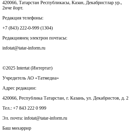
420066, Татарстан Республикасы, Казан, Декабристлар ур.,
2нче йорт.
Редакция телефоны:
+7 (843) 222-0-999 (1304)
Редакциянең электрон почтасы:
infotat@tatar-inform.ru
©2025 Intertat (Интертат)
Учредитель АО «Татмедиа»
Адрес редакции:
420066, Республика Татарстан, г. Казань, ул. Декабристов, д. 2
Тел.: +7 843 222 0 999
Эл. почта: infotat@tatar-inform.ru
Баш мөхәррир