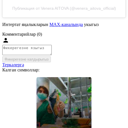
Публикация от Venera AITOVA (@venera_aitova_official)
Интертат яңалыкларын
MAX-каналында
укыгыз
Комментарийлар (0)
Фикерегезне калдырыгыз
Теркәлергә
Калган символлар: