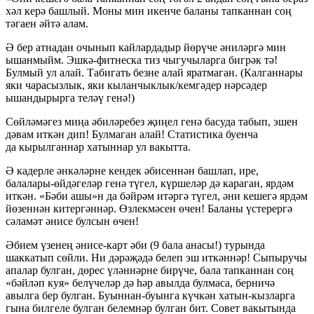
хәл керә башлый. Моны мин икенче баланы тапканнан соң
тәгаен әйтә алам.
Ә бер атнадан очынып кайлардадыр йөрүче әниләргә мин
ышанмыйм. Эшкә-фитнеска тиз чыгучыларга бигрәк тә!
Булмый ул алай. Табигать безне алай яратмаган. (Калганнары
яки чарасызлык, яки кыланчыклык/кемгәдер нәрсәдер
ышандырырга теләү генә!)
Сөйләмәгез миңа әбиләребез җиңел генә басуда табып, эшен
дәвам иткән дип! Булмаган алай! Статистика буенча
да кырылганнар хатыннар ул вакытта.
Ә кадерле әнкәләрне кендек әбисеннән башлап, ире,
балалары-өйдәгеләр генә түгел, күршеләр дә караган, ярдәм
иткән. «Бәби ашы»н да бәйрәм итәргә түгел, әни кешегә ярдәм
йөзеннән китергәннәр. Өзлекмәсен өчен! Баланы үстерергә
сәламәт әнисе булсын өчен!
Әбием үзенең әнисе-карт әби (9 бала анасы!) турында
шаккатып сөйли. Ни дәрәҗәдә белеп эш иткәннәр! Сыпыручы
апалар булган, дөрес үләннәрне бирүче, бала тапканнан соң
«бәйләп куя» белүчеләр дә һәр авылда булмаса, берничә
авылга бер булган. Буыннан-буынга күчкән хатын-кызларга
гына билгеле булган белемнәр булган бит. Совет вакытында