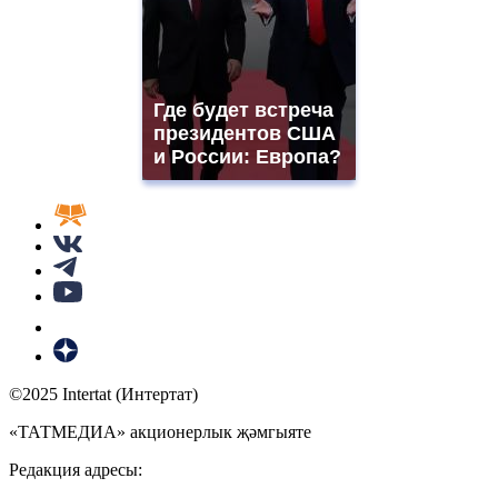
Где будет встреча
президентов США
и России: Европа?
©2025 Intertat (Интертат)
«ТАТМЕДИА» акционерлык җәмгыяте
Редакция адресы: