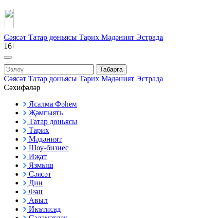
Сәясәт
Татар дөньясы
Тарих
Мәдәният
Эстрада
16+
Табарга
Сәясәт
Татар дөньясы
Тарих
Мәдәният
Эстрада
Сәхифәләр
Ясалма Фәһем
Җәмгыять
Татар дөньясы
Тарих
Мәдәният
Шоу-бизнес
Иҗат
Язмыш
Сәясәт
Дин
Фән
Авыл
Икътисад
Сәламәтлек