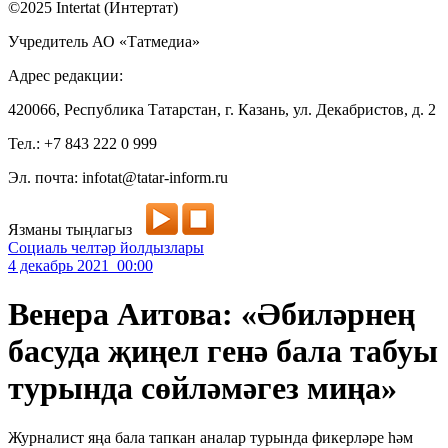
©2025 Intertat (Интертат)
Учредитель АО «Татмедиа»
Адрес редакции:
420066, Республика Татарстан, г. Казань, ул. Декабристов, д. 2
Тел.: +7 843 222 0 999
Эл. почта: infotat@tatar-inform.ru
Язманы тыңлагыз
Социаль челтәр йолдызлары
4 декабрь 2021 00:00
Венера Аитова: «Әбиләрнең
басуда җиңел генә бала табуы
турында сөйләмәгез миңа»
Журналист яңа бала тапкан аналар турында фикерләре һәм