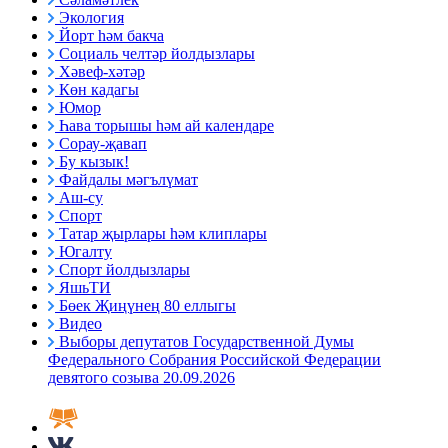
Экология
Йорт һәм бакча
Социаль челтәр йолдызлары
Хәвеф-хәтәр
Көн кадагы
Юмор
Һава торышы һәм ай календаре
Сорау-җавап
Бу кызык!
Файдалы мәгълүмат
Аш-су
Спорт
Татар җырлары һәм клиплары
Югалту
Спорт йолдызлары
ЯшьТИ
Бөек Җиңүнең 80 еллыгы
Видео
Выборы депутатов Государственной Думы
Федерального Собрания Российской Федерации
девятого созыва 20.09.2026