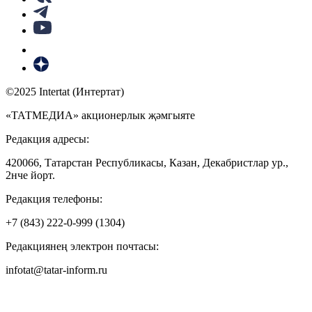
©2025 Intertat (Интертат)
«ТАТМЕДИА» акционерлык җәмгыяте
Редакция адресы:
420066, Татарстан Республикасы, Казан, Декабристлар ур.,
2нче йорт.
Редакция телефоны:
+7 (843) 222-0-999 (1304)
Редакциянең электрон почтасы:
infotat@tatar-inform.ru