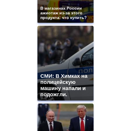
В магазинах России
ажиотаж из-за этого
продукта: что купить?
СМИ: В Химках на
полицейскую
машину напали и
подожгли.