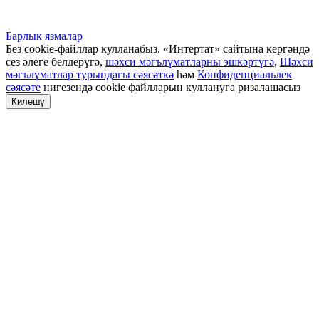
Барлык язмалар
Без cookie-файллар кулланабыз. «Интертат» сайтына кергәндә
сез әлеге белдерүгә,
шәхси мәгълүматларны эшкәртүгә
,
Шәхси
мәгълүматлар турындагы сәясәткә
һәм
Конфиденциальлек
сәясәте
нигезендә cookie файлларын куллануга ризалашасыз
Килешү