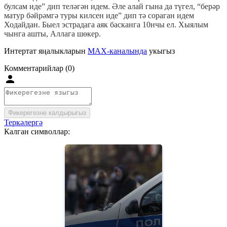
булсам иде” дип теләгән идем. Әле алай гына да түгел, “берәр
матур бәйрәмгә туры килсен иде” дип тә сораган идем
Ходайдан. Быел эстрадага аяк басканга 10нчы ел. Хыялым
чынга ашты, Аллага шөкер.
Интертат яңалыкларын
MAX-каналында
укыгыз
Комментарийлар (0)
Фикерегезне калдырыгыз
Теркәлергә
Калган символлар: