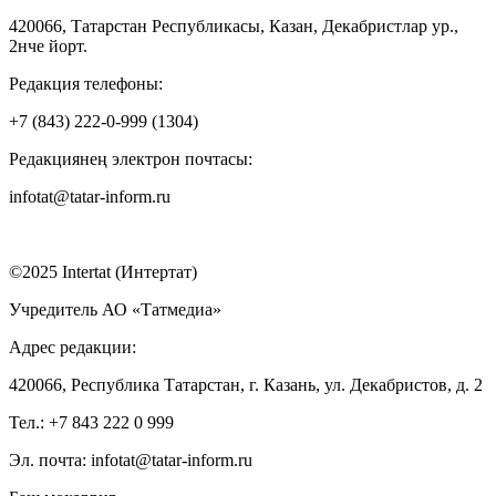
420066, Татарстан Республикасы, Казан, Декабристлар ур.,
2нче йорт.
Редакция телефоны:
+7 (843) 222-0-999 (1304)
Редакциянең электрон почтасы:
infotat@tatar-inform.ru
©2025 Intertat (Интертат)
Учредитель АО «Татмедиа»
Адрес редакции:
420066, Республика Татарстан, г. Казань, ул. Декабристов, д. 2
Тел.: +7 843 222 0 999
Эл. почта: infotat@tatar-inform.ru