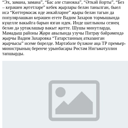
“Эх, замана, замана”, “Бас әле станокка”, “Әткәй йорты”, “Без
– керәшен җегетләре” кебек җырлары белән танылган, быел
исә “Көттермәсәк иде әнкәйләрне” җыры белән тагын да
популярлашкан керәшен егете Вадим Захаров тормышында
күңелле вакыйга барын язган идек. Инде шатлыкны сезнең
белән дә уртаклашыр вакыт җитте. Шушы минутларда,
Мамадыш районы Җөри авылында узучы Питрау бәйрәмендә
җырчы Вадим Захаровка “Татарстанның атказанган
җырчысы” исеме бирелде. Мәртәбәле бүләкне аңа ТР премьер-
министрының беренче урынбасары Рөстәм Нигъмәтуллин
тапшырды.