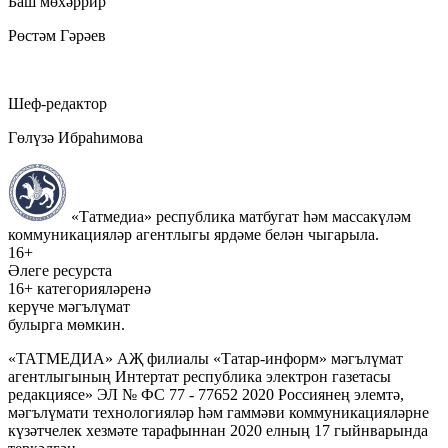
Баш мөхәррир
Рөстәм Гәрәев
Шеф-редактор
Гөлүзә Ибраһимова
«Татмедиа» республика матбугат һәм массакүләм
коммуникацияләр агентлыгы ярдәме белән чыгарыла.
16+
Әлеге ресурста
16+ категорияләренә
керүче мәгълүмат
булырга мөмкин.
«ТАТМЕДИА» АҖ филиалы «Татар-информ» мәгълүмат
агентлыгының Интертат республика электрон газетасы
редакциясе» ЭЛ № ФС 77 - 77652 2020 Россиянең элемтә,
мәгълүмати технологияләр һәм гаммәви коммуникацияләрне
күзәтчелек хезмәте тарафыннан 2020 елның 17 гыйнварында