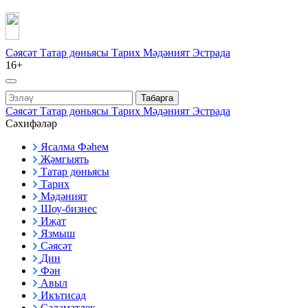
Сәясәт
Татар дөньясы
Тарих
Мәдәният
Эстрада
16+
Табарга
Сәясәт
Татар дөньясы
Тарих
Мәдәният
Эстрада
Сәхифәләр
Ясалма Фәһем
Җәмгыять
Татар дөньясы
Тарих
Мәдәният
Шоу-бизнес
Иҗат
Язмыш
Сәясәт
Дин
Фән
Авыл
Икътисад
Сәламәтлек