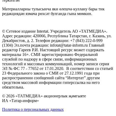
теркәлгән
Материалларны тулысынча яки өлешчә куллану бары тик
редакциядән язмача рөхсәт булганда гына мөмкин.
© Сетевое издание Intertat. Учредитель АО «ТАТМЕДИА».
Адрес редакции: 420066, Республика Татарстан, г. Казань, ул.
Декабристов, д. 2. Телефон редакции: +7 (843) 222-0-999
(1304) Эл.почта редакции: infotat@tatar-inform.ru Главный
редактор Гареев Р.И. Настоящий ресурс может содержать
материалы 16+. СМИ зарегистрировано Федеральной
службой по надзору в сфере связи, информационных
технологий и массовых коммуникаций, номер записи серия
ЭЛ № ФС 77 - 77652 от 17.01.2020. В соответствии со статьей
23 Федерального закона о СМИ от 27.12.1991 года при
распространении сообщений сайта “Интертат” другим
средством массовой информации гиперссылка на него
обязательна.
© 2026 «ТАТМЕДИА» акционерлык җәмгыяте
ИА «Татар-информ»
Политика о персональных данных