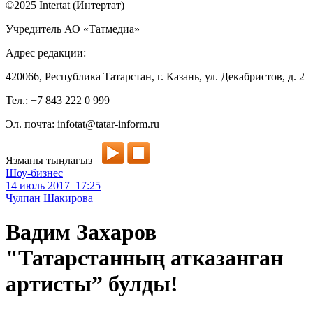
©2025 Intertat (Интертат)
Учредитель АО «Татмедиа»
Адрес редакции:
420066, Республика Татарстан, г. Казань, ул. Декабристов, д. 2
Тел.: +7 843 222 0 999
Эл. почта: infotat@tatar-inform.ru
Язманы тыңлагыз
Шоу-бизнес
14 июль 2017 17:25
Чулпан Шакирова
Вадим Захаров
"Татарстанның атказанган
артисты” булды!