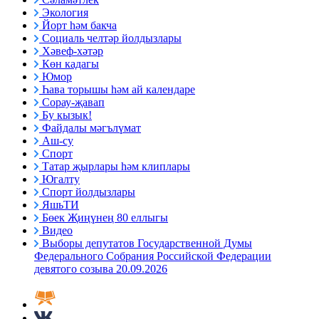
Экология
Йорт һәм бакча
Социаль челтәр йолдызлары
Хәвеф-хәтәр
Көн кадагы
Юмор
Һава торышы һәм ай календаре
Сорау-җавап
Бу кызык!
Файдалы мәгълүмат
Аш-су
Спорт
Татар җырлары һәм клиплары
Югалту
Спорт йолдызлары
ЯшьТИ
Бөек Җиңүнең 80 еллыгы
Видео
Выборы депутатов Государственной Думы
Федерального Собрания Российской Федерации
девятого созыва 20.09.2026