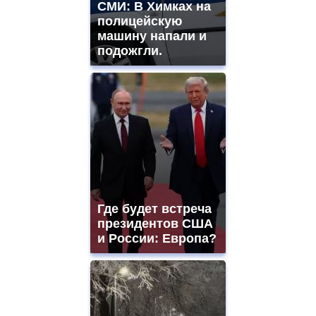
СМИ: В Химках на
полицейскую
машину напали и
подожгли.
Где будет встреча
президентов США
и России: Европа?