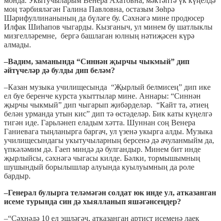
монда. Укытучыларым Венера Ахатовна, мәктәптә үк күңелдә
моң тәрбияләгән Галина Павловна, остазым Зөһрә
Шәрифуллинанының да бүләге бу. Сәхнәгә мине продюсер
Илфак Шиһапов чыгарды. Кызганыч, ул минем бу шатлыклы
мизгелләремне, бергә башлаган юлның нәтиҗәсен күрә
алмады.
–Вадим, заманында “Синнән җырчы чыкмый” дип
әйтүчеләр дә булды дип беләм?
–Казан музыка училищесында “Җырлый белмисең” дип ике
ел буе беренче курста укыттылар мине. Аннары: “Синнән
җырчы чыкмый” дип чыгарып җибәрделәр. “Кайт та, әтиең
белән урманда утын кис” дип тә өстәделәр. Бик каты күңелгә
тигән иде. Гарьләнеп еладым хәтта. Шуннан соң Венера
Ганиевага тыңланырга баргач, ул үзенә укырга алды. Музыка
училищесындагы укытучыларның берсенә дә ачуланмыйм да,
үпкәләмим дә. Гаеп миндә дә булгандыр. Минем бит инде
җырлыйсы, сәхнәгә чыгасы килде. Бәлки, тормышымның
шушындый борылышлар алуында куылуымның да роле
бардыр.
–Генерал булырга теләмәгән солдат юк инде ул, атказанган
исеме турында син дә хыялланып яшәгәнсеңдер?
–“Сәхнәдә 10 ел эшләгәч, атказанган артист исеменә лаек