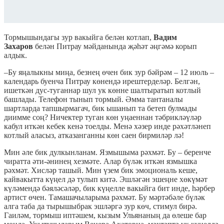
Тормышындагы зур вакыйга белән котлап,
Вадим
Захаров
белән Питрау мәйданында җәһәт әңгәмә корып
алдык.
–Бу яңалыкны миңа, безнең өчен бик зур бәйрәм – 12 июль –
календарь буенча Питрау көнендә ирештерделәр. Белгән,
ишеткән дус-туганнар шул ук көнне шалтыратып котлый
башлады. Телефон тынып тормый. Әмма тантаналы
шартларда тапшырмагач, бик ышанып та бетеп булмады
диимме соң? Ничектер туган көн уңаеннан тәбрикләүләр
кабул иткән кебек кенә тоелды. Менә хәзер инде рәхәтләнеп
котлый аласыз, атказанганны көн саен бирмиләр лә!
Мин әле бик дулкынланам. Язмышыма рәхмәт. Бу – беренче
чиратта әти-әнинең хезмәте. Алар бүләк иткән язмышка
рәхмәт. Хисләр ташый. Мин үзем бик эмоциональ кеше,
кайвакытта күңел дә тулып китә. Эшләгән эшеңне хөкүмәт
күләмендә бәяләсәләр, бик күңелле вакыйга бит инде, һәрбер
артист өчен. Тамашачыларыма рәхмәт. Бу мәртәбәле бүләк
алга таба да тырышыбрак эшләргә зур көч, стимул бирә.
Гаиләм, тормыш иптәшем, кызым Ульянаның да өлеше бар