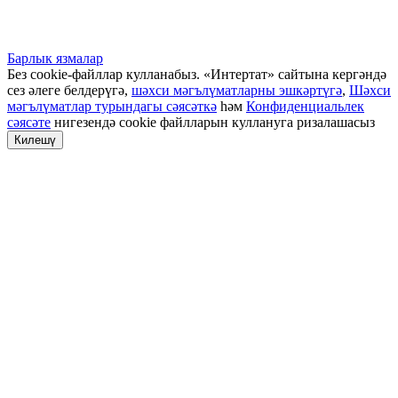
Барлык язмалар
Без cookie-файллар кулланабыз. «Интертат» сайтына кергәндә
сез әлеге белдерүгә,
шәхси мәгълүматларны эшкәртүгә
,
Шәхси
мәгълүматлар турындагы сәясәткә
һәм
Конфиденциальлек
сәясәте
нигезендә cookie файлларын куллануга ризалашасыз
Килешү