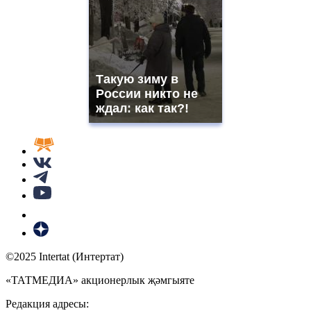
Такую зиму в
России никто не
ждал: как так?!
©2025 Intertat (Интертат)
«ТАТМЕДИА» акционерлык җәмгыяте
Редакция адресы: