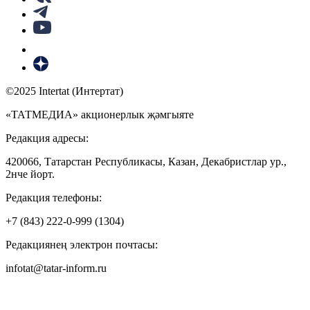
©2025 Intertat (Интертат)
«ТАТМЕДИА» акционерлык җәмгыяте
Редакция адресы:
420066, Татарстан Республикасы, Казан, Декабристлар ур.,
2нче йорт.
Редакция телефоны:
+7 (843) 222-0-999 (1304)
Редакциянең электрон почтасы:
infotat@tatar-inform.ru