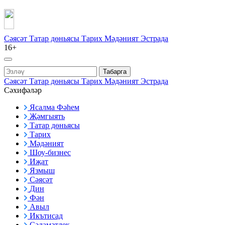
Сәясәт
Татар дөньясы
Тарих
Мәдәният
Эстрада
16+
Табарга
Сәясәт
Татар дөньясы
Тарих
Мәдәният
Эстрада
Сәхифәләр
Ясалма Фәһем
Җәмгыять
Татар дөньясы
Тарих
Мәдәният
Шоу-бизнес
Иҗат
Язмыш
Сәясәт
Дин
Фән
Авыл
Икътисад
Сәламәтлек