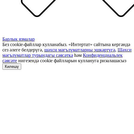
Барлык язмалар
Без cookie-файллар кулланабыз. «Интертат» сайтына кергәндә
сез әлеге белдерүгә,
шәхси мәгълүматларны эшкәртүгә
,
Шәхси
мәгълүматлар турындагы сәясәткә
һәм
Конфиденциальлек
сәясәте
нигезендә cookie файлларын куллануга ризалашасыз
Килешү