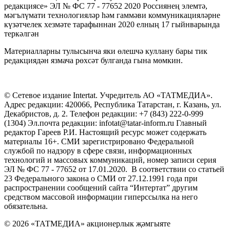
редакциясе» ЭЛ № ФС 77 - 77652 2020 Россиянең элемтә,
мәгълүмати технологияләр һәм гаммәви коммуникацияләрне
күзәтчелек хезмәте тарафыннан 2020 елның 17 гыйнварында
теркәлгән
Материалларны тулысынча яки өлешчә куллану бары тик
редакциядән язмача рөхсәт булганда гына мөмкин.
© Сетевое издание Intertat. Учредитель АО «ТАТМЕДИА».
Адрес редакции: 420066, Республика Татарстан, г. Казань, ул.
Декабристов, д. 2. Телефон редакции: +7 (843) 222-0-999
(1304) Эл.почта редакции: infotat@tatar-inform.ru Главный
редактор Гареев Р.И. Настоящий ресурс может содержать
материалы 16+. СМИ зарегистрировано Федеральной
службой по надзору в сфере связи, информационных
технологий и массовых коммуникаций, номер записи серия
ЭЛ № ФС 77 - 77652 от 17.01.2020. В соответствии со статьей
23 Федерального закона о СМИ от 27.12.1991 года при
распространении сообщений сайта “Интертат” другим
средством массовой информации гиперссылка на него
обязательна.
© 2026 «ТАТМЕДИА» акционерлык җәмгыяте