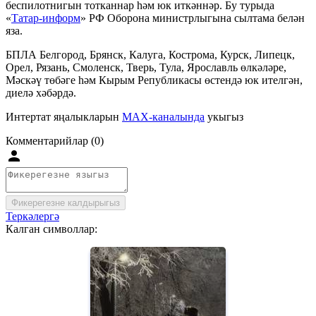
беспилотнигын тотканнар һәм юк иткәннәр. Бу турыда
«
Татар-информ
» РФ Оборона министрлыгына сылтама белән
яза.
БПЛА Белгород, Брянск, Калуга, Кострома, Курск, Липецк,
Орел, Рязань, Смоленск, Тверь, Тула, Ярославль өлкәләре,
Мәскәү төбәге һәм Кырым Републикасы өстендә юк ителгән,
диелә хәбәрдә.
Интертат яңалыкларын
MAX-каналында
укыгыз
Комментарийлар (0)
Фикерегезне калдырыгыз
Теркәлергә
Калган символлар: