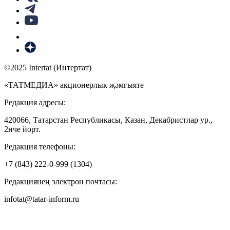
©2025 Intertat (Интертат)
«ТАТМЕДИА» акционерлык җәмгыяте
Редакция адресы:
420066, Татарстан Республикасы, Казан, Декабристлар ур.,
2нче йорт.
Редакция телефоны:
+7 (843) 222-0-999 (1304)
Редакциянең электрон почтасы:
infotat@tatar-inform.ru