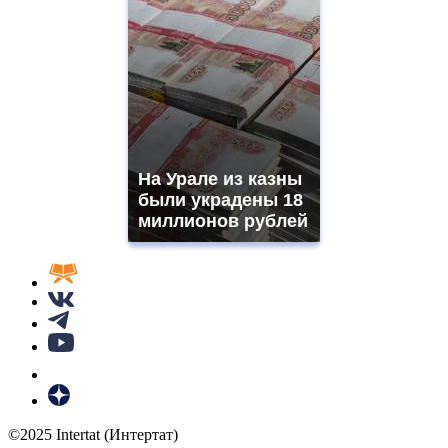
На Урале из казны
были украдены 18
миллионов рублей
©2025 Intertat (Интертат)