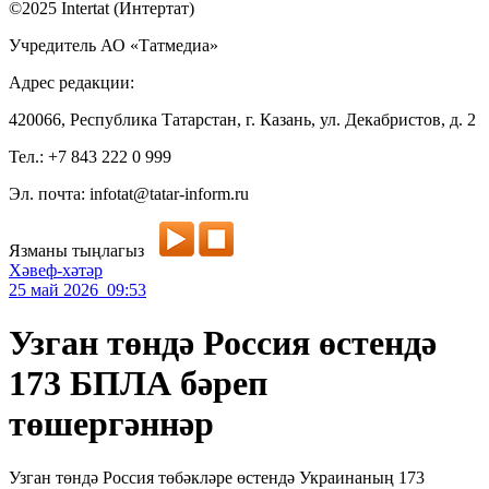
©2025 Intertat (Интертат)
Учредитель АО «Татмедиа»
Адрес редакции:
420066, Республика Татарстан, г. Казань, ул. Декабристов, д. 2
Тел.: +7 843 222 0 999
Эл. почта: infotat@tatar-inform.ru
Язманы тыңлагыз
Хәвеф-хәтәр
25 май 2026 09:53
Узган төндә Россия өстендә
173 БПЛА бәреп
төшергәннәр
Узган төндә Россия төбәкләре өстендә Украинаның 173