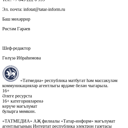
Эл. почта: infotat@tatar-inform.ru
Баш мөхәррир
Рөстәм Гәрәев
Шеф-редактор
Гөлүзә Ибраһимова
«Татмедиа» республика матбугат һәм массакүләм
коммуникацияләр агентлыгы ярдәме белән чыгарыла.
16+
Әлеге ресурста
16+ категорияләренә
керүче мәгълүмат
булырга мөмкин.
«ТАТМЕДИА» АҖ филиалы «Татар-информ» мәгълүмат
агентлыгының Интертат республика электрон газетасы