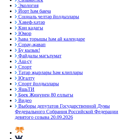
Экология
Йорт һәм бакча
Социаль челтәр йолдызлары
Хәвеф-хәтәр
Көн кадагы
Юмор
Һава торышы һәм ай календаре
Сорау-җавап
Бу кызык!
Файдалы мәгълүмат
Аш-су
Спорт
Татар җырлары һәм клиплары
Югалту
Спорт йолдызлары
ЯшьТИ
Бөек Җиңүнең 80 еллыгы
Видео
Выборы депутатов Государственной Думы
Федерального Собрания Российской Федерации
девятого созыва 20.09.2026