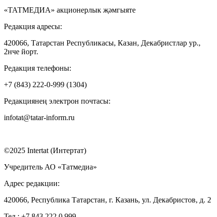
«ТАТМЕДИА» акционерлык җәмгыяте
Редакция адресы:
420066, Татарстан Республикасы, Казан, Декабристлар ур.,
2нче йорт.
Редакция телефоны:
+7 (843) 222-0-999 (1304)
Редакциянең электрон почтасы:
infotat@tatar-inform.ru
©2025 Intertat (Интертат)
Учредитель АО «Татмедиа»
Адрес редакции:
420066, Республика Татарстан, г. Казань, ул. Декабристов, д. 2
Тел.: +7 843 222 0 999