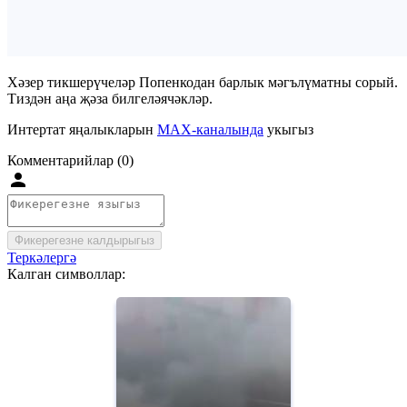
Хәзер тикшерүчеләр Попенкодан барлык мәгълүматны сорый.
Тиздән аңа җәза билгеләячәкләр.
Интертат яңалыкларын
MAX-каналында
укыгыз
Комментарийлар (0)
Фикерегезне калдырыгыз
Теркәлергә
Калган символлар: