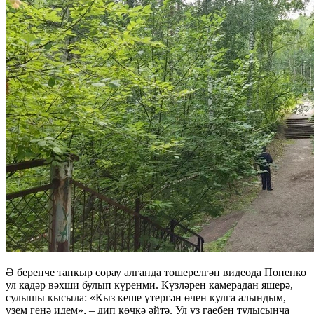
Ә беренче тапкыр сорау алганда төшерелгән видеода Попенко
ул кадәр вәхши булып күренми. Күзләрен камерадан яшерә,
сулышы кысыла: «Кыз кеше үтергән өчен кулга алындым,
үзем генә идем», – дип көчкә әйтә. Ул үз гаебен тулысынча