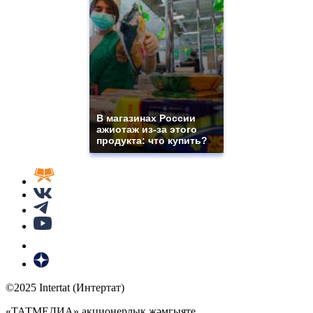
В магазинах России
ажиотаж из-за этого
продукта: что купить?
©2025 Intertat (Интертат)
«ТАТМЕДИА» акционерлык җәмгыяте