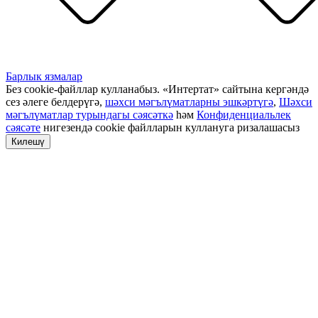
Барлык язмалар
Без cookie-файллар кулланабыз. «Интертат» сайтына кергәндә
сез әлеге белдерүгә,
шәхси мәгълүматларны эшкәртүгә
,
Шәхси
мәгълүматлар турындагы сәясәткә
һәм
Конфиденциальлек
сәясәте
нигезендә cookie файлларын куллануга ризалашасыз
Килешү