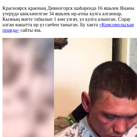
Красноярск краеның Дивногорск шәһәрендә 16 яшьлек Янаны
үтерүдә шикләнелгән 34 яшьлек ир-атны кулга алганнар.
Кызның мәете табылып 1 көн узгач, ул кулга алынган. Сорау
алган вакытта ир үз гаебен таныган. Бу хакта
«Комсомольская
правда»
сайты яза.