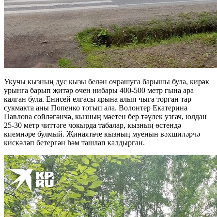
Укучы кызның дус кызы белән очрашуга барышы була, кирәк
урынга барып җитәр өчен нибары 400-500 метр гына ара
калган була. Енисей елгасы ярына алып чыга торган тар
сукмакта аны Попенко тотып ала. Волонтер Екатерина
Павлова сөйләгәнчә, кызның мәетен бер тәүлек узгач, юлдан
25-30 метр читтәге чокырда табалар, кызның өстендә
киемнәре булмый. Җинаятьче кызның муенын вәхшиләрчә
кискәләп бетергән һәм ташлап калдырган.