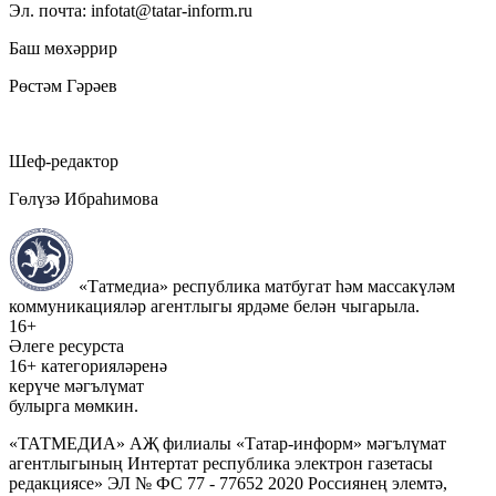
Эл. почта: infotat@tatar-inform.ru
Баш мөхәррир
Рөстәм Гәрәев
Шеф-редактор
Гөлүзә Ибраһимова
«Татмедиа» республика матбугат һәм массакүләм
коммуникацияләр агентлыгы ярдәме белән чыгарыла.
16+
Әлеге ресурста
16+ категорияләренә
керүче мәгълүмат
булырга мөмкин.
«ТАТМЕДИА» АҖ филиалы «Татар-информ» мәгълүмат
агентлыгының Интертат республика электрон газетасы
редакциясе» ЭЛ № ФС 77 - 77652 2020 Россиянең элемтә,