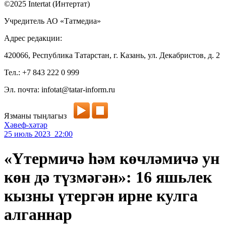
©2025 Intertat (Интертат)
Учредитель АО «Татмедиа»
Адрес редакции:
420066, Республика Татарстан, г. Казань, ул. Декабристов, д. 2
Тел.: +7 843 222 0 999
Эл. почта: infotat@tatar-inform.ru
Язманы тыңлагыз
Хәвеф-хәтәр
25 июль 2023 22:00
«Үтермичә һәм көчләмичә ун
көн дә түзмәгән»: 16 яшьлек
кызны үтергән ирне кулга
алганнар