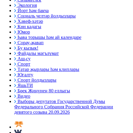
Экология
Йорт һәм бакча
Социаль челтәр йолдызлары
Хәвеф-хәтәр
Көн кадагы
Юмор
Һава торышы һәм ай календаре
Сорау-җавап
Бу кызык!
Файдалы мәгълүмат
Аш-су
Спорт
Татар җырлары һәм клиплары
Югалту
Спорт йолдызлары
ЯшьТИ
Бөек Җиңүнең 80 еллыгы
Видео
Выборы депутатов Государственной Думы
Федерального Собрания Российской Федерации
девятого созыва 20.09.2026