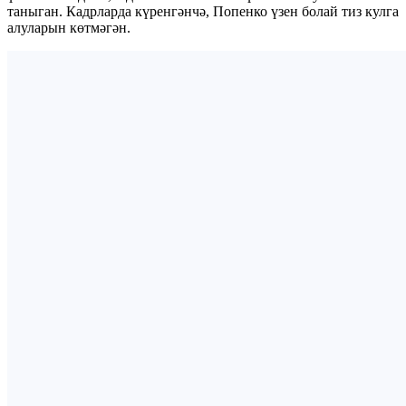
таныган. Кадрларда күренгәнчә, Попенко үзен болай тиз кулга
алуларын көтмәгән.