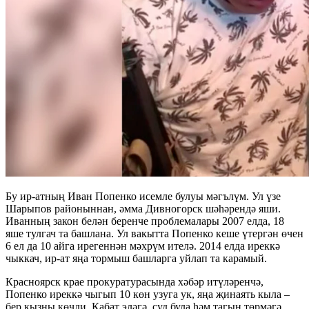
Бу ир-атның Иван Попенко исемле булуы мәгълүм. Ул үзе
Шарыпов районыннан, әмма Дивногорск шәһәрендә яши.
Иванның закон белән беренче проблемалары 2007 елда, 18
яше тулгач та башлана. Ул вакытта Попенко кеше үтергән өчен
6 ел да 10 айга ирегеннән мәхрүм ителә. 2014 елда иреккә
чыккач, ир-ат яңа тормыш башларга уйлап та карамый.
Красноярск крае прокуратурасында хәбәр итүләренчә,
Попенко иреккә чыгып 10 көн узуга ук, яңа җинаять кыла –
бер кызны көчли. Кабат эләгә, суд була һәм тагын төрмәгә