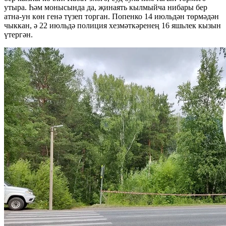
утыра. Һәм монысында да, җинаять кылмыйча нибары бер
атна-ун көн генә түзеп торган. Попенко 14 июльдән төрмәдән
чыккан, ә 22 июльдә полиция хезмәткәренең 16 яшьлек кызын
үтергән.