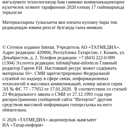
мәгълүмати технологияләр һәм гаммәви коммуникацияләрне
күзәтчелек хезмәте тарафыннан 2020 елның 17 гыйнварында
теркәлгән
Материалларны тулысынча яки өлешчә куллану бары тик
редакциядән язмача рөхсәт булганда гына мөмкин.
© Сетевое издание Intertat. Учредитель АО «ТАТМЕДИА».
Адрес редакции: 420066, Республика Татарстан, г. Казань, ул.
Декабристов, д. 2. Телефон редакции: +7 (843) 222-0-999
(1304) Эл.почта редакции: infotat@tatar-inform.ru Главный
редактор Гареев Р.И. Настоящий ресурс может содержать
материалы 16+. СМИ зарегистрировано Федеральной
службой по надзору в сфере связи, информационных
технологий и массовых коммуникаций, номер записи серия
ЭЛ № ФС 77 - 77652 от 17.01.2020. В соответствии со статьей
23 Федерального закона о СМИ от 27.12.1991 года при
распространении сообщений сайта “Интертат” другим
средством массовой информации гиперссылка на него
обязательна.
© 2026 «ТАТМЕДИА» акционерлык җәмгыяте
ИА «Татар-информ»