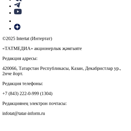
©2025 Intertat (Интертат)
«ТАТМЕДИА» акционерлык җәмгыяте
Редакция адресы:
420066, Татарстан Республикасы, Казан, Декабристлар ур.,
2нче йорт.
Редакция телефоны:
+7 (843) 222-0-999 (1304)
Редакциянең электрон почтасы:
infotat@tatar-inform.ru