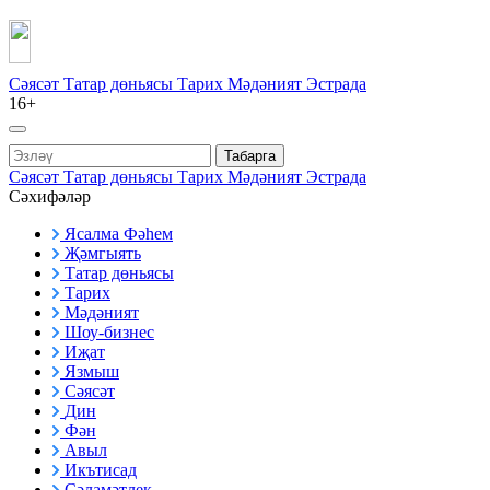
Сәясәт
Татар дөньясы
Тарих
Мәдәният
Эстрада
16+
Табарга
Сәясәт
Татар дөньясы
Тарих
Мәдәният
Эстрада
Сәхифәләр
Ясалма Фәһем
Җәмгыять
Татар дөньясы
Тарих
Мәдәният
Шоу-бизнес
Иҗат
Язмыш
Сәясәт
Дин
Фән
Авыл
Икътисад
Сәламәтлек