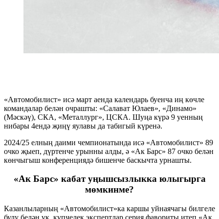
«Автомобилист» исә март аенда календарь буенча иң көчле
командалар белән очрашты: «Салават Юлаев», «Динамо»
(Мәскәү), СКА, «Металлург», ЦСКА. Шуңа күрә 9 уенның
нибары 4ендә җиңү яулавы да табигый күренә.
2024/25 елның даими чемпионатында исә «Автомобилист» 89
очко җыеп, дүртенче урынны алды, ә «Ак Барс» 87 очко белән
көнчыгыш конференциядә бишенче баскычта урнашты.
«
Ак Барс» кабат уңышсызлыкка юлыгырга
мөмкинме
?
Казанлыларның «Автомобилист»ка каршы уйнаячагы билгеле
булу белән үк, күпчелек экспертлар серия фавориты итеп «Ак