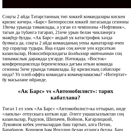
Соңгы 2 айда Татарстанның төп хоккей командалары кискен
кризис кичерә. «Барс» Бөтенроссия хоккей лигасында сезонны
19нчы урында тәмамлады, ә узган ел чемпионы «Нефтяник»,
тагын да түбәнгә тәгәрәп, 21нче урын белән чикләнергә
мәҗбүр булды. «Ак Барс» андый ук катастрофик хәлдә
булмаса да, соңгы 2 айда команданың уены җанатарлар өчен
зур сораулар тудыра. Яңа елдан соң көчле уен күрсәткән
казанлылар, Новосибирскидагы
йолдызлар матчыннан
соң
танымаслык дәрәҗәдә үзгәрде. Нәтиҗәдә, «Восток»
конференциясендә беренчелеккә дәгъва иткән команда
сезонны 5нче урында тәмамлады. Бу кризисның сәбәпләре
нидә? Ул плей-оффта командага комачауламасмы? «Интертат»
бу мәсьәләне өйрәнде.
«Ак Барс» vs «Автомобилист»: тарих
кабатлана?
Төгәл 1 ел элек «Ак Барс» «Автомобилист»ка оттырып, инде
«лаеклы» отпускыга киткән иде. Әлеге уңышсызлыктан соң
казанлылар, Радулов, Шипачев, Войнов, Кагарлицкий,
Лукоянов кебек уенчылардан баш тартып, алга Петан,
Барабанов, Коршков һәм Яруллин белән атларга булды. Баш