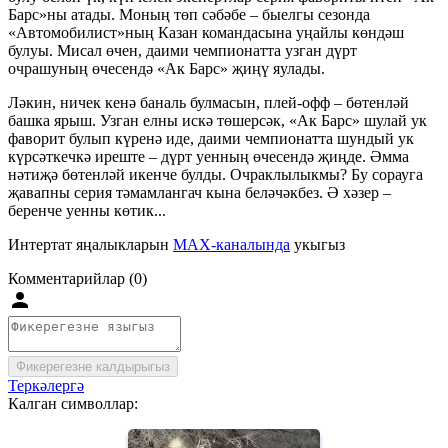
Барс»ны атады. Моның төп сәбәбе – быелгы сезонда
«Автомобилист»ның Казан командасына уңайлы көндәш
булуы. Мисал өчен, даими чемпионатта узган дүрт
очрашуның өчесендә «Ак Барс» җиңү яулады.
Ләкин, ничек кенә баналь булмасын, плей-офф – бөтенләй
башка ярыш. Узган елны искә төшерсәк, «Ак Барс» шулай ук
фаворит булып күренә иде, даими чемпионатта шундый ук
күрсәткечкә иреште – дүрт уенның өчесендә җиңде. Әмма
нәтиҗә бөтенләй икенче булды. Очраклылыкмы? Бу сорауга
җавапны серия тәмамлангач кына беләчәкбез. Ә хәзер –
беренче уенны көтик...
Интертат яңалыкларын
MAX-каналында
укыгыз
Комментарийлар (0)
Фикерегезне калдырыгыз
Теркәлергә
Калган символлар: