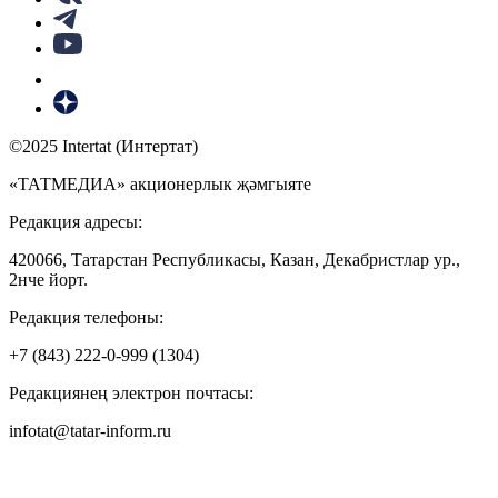
©2025 Intertat (Интертат)
«ТАТМЕДИА» акционерлык җәмгыяте
Редакция адресы:
420066, Татарстан Республикасы, Казан, Декабристлар ур.,
2нче йорт.
Редакция телефоны:
+7 (843) 222-0-999 (1304)
Редакциянең электрон почтасы:
infotat@tatar-inform.ru