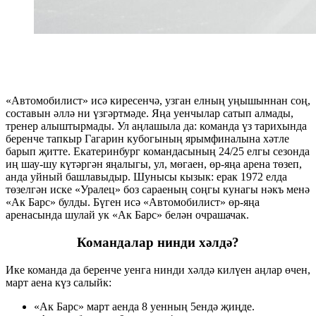
«Автомобилист» исә киресенчә, узган елның уңышыннан соң,
составын әллә ни үзгәртмәде. Яңа уенчылар сатып алмады,
тренер алыштырмады. Ул аңлашыла да: команда үз тарихында
беренче тапкыр Гагарин кубогының ярымфиналына хәтле
барып җитте. Екатеринбург командасының 24/25 елгы сезонда
иң шау-шу күтәргән яңалыгы, ул, мөгаен, өр-яңа арена төзеп,
анда уйный башлавыдыр. Шунысы кызык: ерак 1972 елда
төзелгән иске «Уралец» боз сараеның соңгы кунагы нәкъ менә
«Ак Барс» булды. Бүген исә «Автомобилист» өр-яңа
аренасында шулай ук «Ак Барс» белән очрашачак.
Командалар нинди хәлдә?
Ике команда да беренче уенга нинди хәлдә килүен аңлар өчен,
март аена күз салыйк:
«Ак Барс» март аенда 8 уенның 5ендә җиңде.