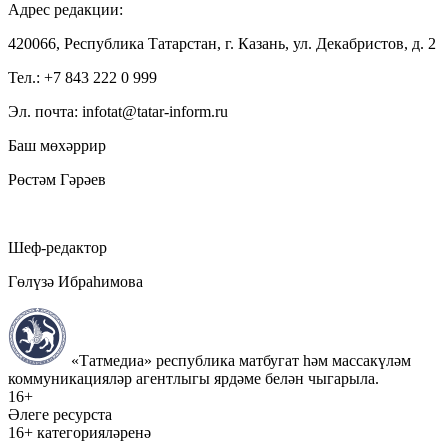
Адрес редакции:
420066, Республика Татарстан, г. Казань, ул. Декабристов, д. 2
Тел.: +7 843 222 0 999
Эл. почта: infotat@tatar-inform.ru
Баш мөхәррир
Рөстәм Гәрәев
Шеф-редактор
Гөлүзә Ибраһимова
«Татмедиа» республика матбугат һәм массакүләм
коммуникацияләр агентлыгы ярдәме белән чыгарыла.
16+
Әлеге ресурста
16+ категорияләренә