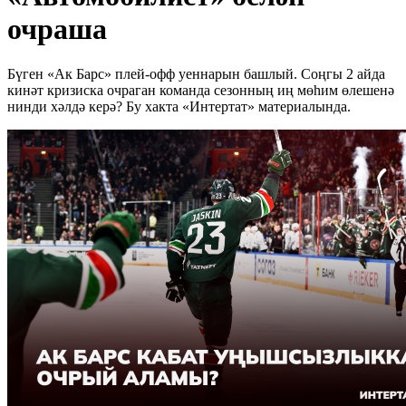
очраша
Бүген «Ак Барс» плей-офф уеннарын башлый. Соңгы 2 айда
кинәт кризиска очраган команда сезонның иң мөһим өлешенә
нинди хәлдә керә? Бу хакта «Интертат» материалында.