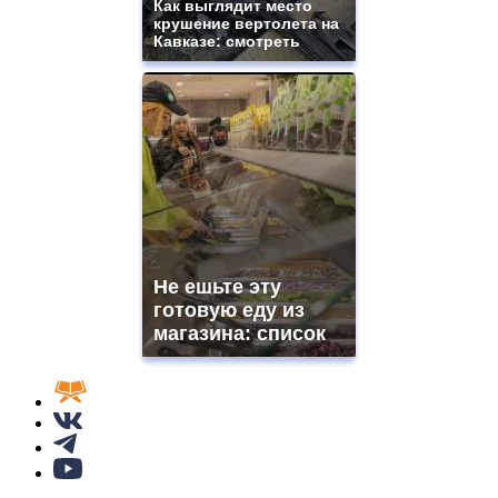
Как выглядит место
крушение вертолета на
Кавказе: смотреть
Не ешьте эту
готовую еду из
магазина: список