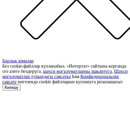
Барлык язмалар
Без cookie-файллар кулланабыз. «Интертат» сайтына кергәндә
сез әлеге белдерүгә,
шәхси мәгълүматларны эшкәртүгә
,
Шәхси
мәгълүматлар турындагы сәясәткә
һәм
Конфиденциальлек
сәясәте
нигезендә cookie файлларын куллануга ризалашасыз
Килешү