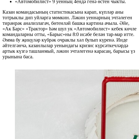
«Автомобилист» 9 уенның 4ендә генә өстен чыкты.
Казан командасының статистикасына карап, күпләр аны
тотрыклы дип уйларга мөмкин. Ләкин уеннарның эчтәлеген
тирәнрәк анализлагач, бөтенләй башка картина ачыла. Әйе,
«Ак Барс» «Трактор» һәм шул ук «Автомобилист» кебек көчле
командаларны отты, «Барыс»ны 8:0 исәбе белән тар-мар итте.
Әмма бу җиңүләр күбрәк очраклы хәл булып күренә. Инде
әйтелгәнчә, казанлылар уенындагы кризис күрсәткечләрдә
артык күзгә ташланмый, ләкин эчтәлегенә карасаң, барысы үз
урынына баса.