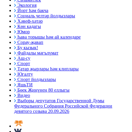
Экология
Йорт һәм бакча
Социаль челтәр йолдызлары
Хәвеф-хәтәр
Көн кадагы
Юмор
Һава торышы һәм ай календаре
Сорау-җавап
Бу кызык!
Файдалы мәгълүмат
Аш-су
Спорт
Татар җырлары һәм клиплары
Югалту
Спорт йолдызлары
ЯшьТИ
Бөек Җиңүнең 80 еллыгы
Видео
Выборы депутатов Государственной Думы
Федерального Собрания Российской Федерации
девятого созыва 20.09.2026