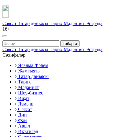
Сәясәт
Татар дөньясы
Тарих
Мәдәният
Эстрада
16+
Табарга
Сәясәт
Татар дөньясы
Тарих
Мәдәният
Эстрада
Сәхифәләр
Ясалма Фәһем
Җәмгыять
Татар дөньясы
Тарих
Мәдәният
Шоу-бизнес
Иҗат
Язмыш
Сәясәт
Дин
Фән
Авыл
Икътисад
Сәламәтлек