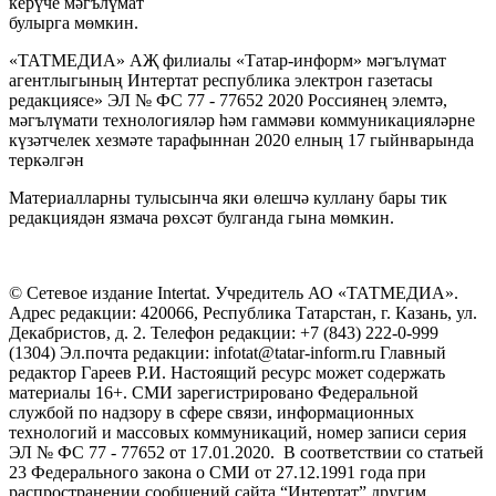
керүче мәгълүмат
булырга мөмкин.
«ТАТМЕДИА» АҖ филиалы «Татар-информ» мәгълүмат
агентлыгының Интертат республика электрон газетасы
редакциясе» ЭЛ № ФС 77 - 77652 2020 Россиянең элемтә,
мәгълүмати технологияләр һәм гаммәви коммуникацияләрне
күзәтчелек хезмәте тарафыннан 2020 елның 17 гыйнварында
теркәлгән
Материалларны тулысынча яки өлешчә куллану бары тик
редакциядән язмача рөхсәт булганда гына мөмкин.
© Сетевое издание Intertat. Учредитель АО «ТАТМЕДИА».
Адрес редакции: 420066, Республика Татарстан, г. Казань, ул.
Декабристов, д. 2. Телефон редакции: +7 (843) 222-0-999
(1304) Эл.почта редакции: infotat@tatar-inform.ru Главный
редактор Гареев Р.И. Настоящий ресурс может содержать
материалы 16+. СМИ зарегистрировано Федеральной
службой по надзору в сфере связи, информационных
технологий и массовых коммуникаций, номер записи серия
ЭЛ № ФС 77 - 77652 от 17.01.2020. В соответствии со статьей
23 Федерального закона о СМИ от 27.12.1991 года при
распространении сообщений сайта “Интертат” другим