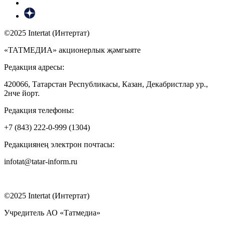
©2025 Intertat (Интертат)
«ТАТМЕДИА» акционерлык җәмгыяте
Редакция адресы:
420066, Татарстан Республикасы, Казан, Декабристлар ур.,
2нче йорт.
Редакция телефоны:
+7 (843) 222-0-999 (1304)
Редакциянең электрон почтасы:
infotat@tatar-inform.ru
©2025 Intertat (Интертат)
Учредитель АО «Татмедиа»