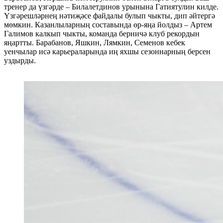
тренер да үзгәрде – Билалетдинов урынына Гатиятулин килде.
Үзгәрешләрнең нәтиҗәсе файдалы булып чыкты, дип әйтергә
мөмкин. Казанлыларның составында өр-яңа йолдыз – Артем
Галимов калкып чыкты, команда берничә клуб рекордын
яңартты. Барабанов, Яшкин, Лямкин, Семенов кебек
уенчылар исә карьераларында иң яхшы сезоннарның берсен
уздырды.