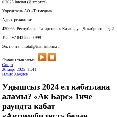
©2025 Intertat (Интертат)
Учредитель АО «Татмедиа»
Адрес редакции:
420066, Республика Татарстан, г. Казань, ул. Декабристов, д. 2
Тел.: +7 843 222 0 999
Эл. почта: infotat@tatar-inform.ru
Язманы тыңлагыз
Спорт
26 март 2025 11:41
Ильяс Хаҗиев
Уңышсыз 2024 ел кабатлана
аламы? «Ак Барс» 1нче
раундта кабат
«Автомобилист» белән