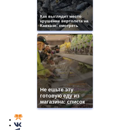
Как выглядит место
крушение вертолета на
Кавказе: смотреть
Не ешьте эту
готовую еду из
магазина: список