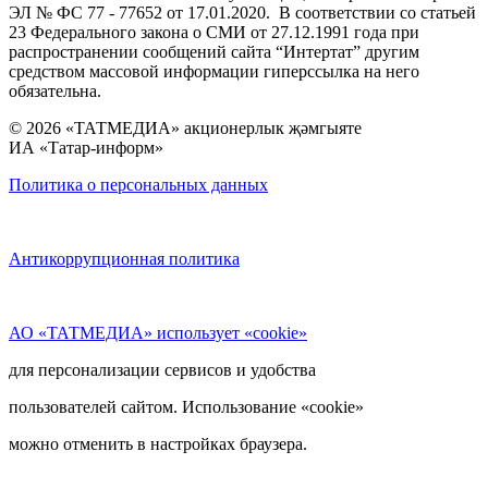
ЭЛ № ФС 77 - 77652 от 17.01.2020. В соответствии со статьей
23 Федерального закона о СМИ от 27.12.1991 года при
распространении сообщений сайта “Интертат” другим
средством массовой информации гиперссылка на него
обязательна.
© 2026 «ТАТМЕДИА» акционерлык җәмгыяте
ИА «Татар-информ»
Политика о персональных данных
Антикоррупционная политика
АО «ТАТМЕДИА» использует «cookie»
для персонализации сервисов и удобства
пользователей сайтом. Использование «cookie»
можно отменить в настройках браузера.