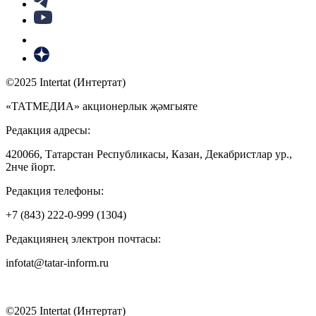
©2025 Intertat (Интертат)
«ТАТМЕДИА» акционерлык җәмгыяте
Редакция адресы:
420066, Татарстан Республикасы, Казан, Декабристлар ур.,
2нче йорт.
Редакция телефоны:
+7 (843) 222-0-999 (1304)
Редакциянең электрон почтасы:
infotat@tatar-inform.ru
©2025 Intertat (Интертат)