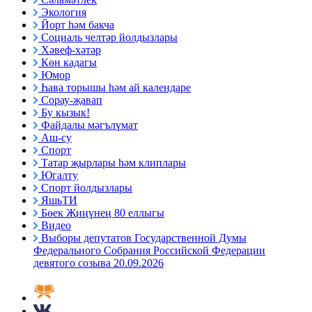
Экология
Йорт һәм бакча
Социаль челтәр йолдызлары
Хәвеф-хәтәр
Көн кадагы
Юмор
Һава торышы һәм ай календаре
Сорау-җавап
Бу кызык!
Файдалы мәгълүмат
Аш-су
Спорт
Татар җырлары һәм клиплары
Югалту
Спорт йолдызлары
ЯшьТИ
Бөек Җиңүнең 80 еллыгы
Видео
Выборы депутатов Государственной Думы
Федерального Собрания Российской Федерации
девятого созыва 20.09.2026