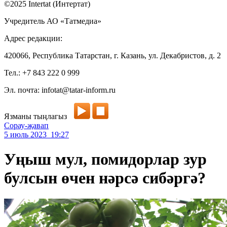
©2025 Intertat (Интертат)
Учредитель АО «Татмедиа»
Адрес редакции:
420066, Республика Татарстан, г. Казань, ул. Декабристов, д. 2
Тел.: +7 843 222 0 999
Эл. почта: infotat@tatar-inform.ru
Язманы тыңлагыз
Сорау-җавап
5 июль 2023 19:27
Уңыш мул, помидорлар зур
булсын өчен нәрсә сибәргә?