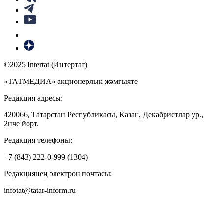
©2025 Intertat (Интертат)
«ТАТМЕДИА» акционерлык җәмгыяте
Редакция адресы:
420066, Татарстан Республикасы, Казан, Декабристлар ур.,
2нче йорт.
Редакция телефоны:
+7 (843) 222-0-999 (1304)
Редакциянең электрон почтасы:
infotat@tatar-inform.ru