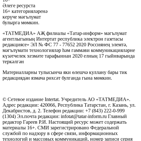
Әлеге ресурста
16+ категорияләренә
керүче мәгълүмат
булырга мөмкин.
«ТАТМЕДИА» АҖ филиалы «Татар-информ» мәгълүмат
агентлыгының Интертат республика электрон газетасы
редакциясе» ЭЛ № ФС 77 - 77652 2020 Россиянең элемтә,
мәгълүмати технологияләр һәм гаммәви коммуникацияләрне
күзәтчелек хезмәте тарафыннан 2020 елның 17 гыйнварында
теркәлгән
Материалларны тулысынча яки өлешчә куллану бары тик
редакциядән язмача рөхсәт булганда гына мөмкин.
© Сетевое издание Intertat. Учредитель АО «ТАТМЕДИА».
Адрес редакции: 420066, Республика Татарстан, г. Казань, ул.
Декабристов, д. 2. Телефон редакции: +7 (843) 222-0-999
(1304) Эл.почта редакции: infotat@tatar-inform.ru Главный
редактор Гареев Р.И. Настоящий ресурс может содержать
материалы 16+. СМИ зарегистрировано Федеральной
службой по надзору в сфере связи, информационных
технологий и массовых коммуникаций, номер записи серия