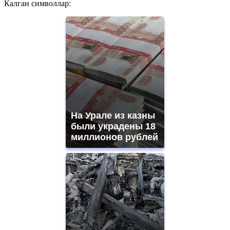
Калган символлар:
На Урале из казны
были украдены 18
миллионов рублей