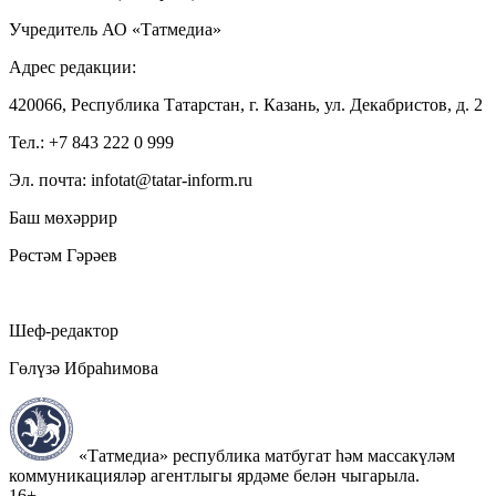
Учредитель АО «Татмедиа»
Адрес редакции:
420066, Республика Татарстан, г. Казань, ул. Декабристов, д. 2
Тел.: +7 843 222 0 999
Эл. почта: infotat@tatar-inform.ru
Баш мөхәррир
Рөстәм Гәрәев
Шеф-редактор
Гөлүзә Ибраһимова
«Татмедиа» республика матбугат һәм массакүләм
коммуникацияләр агентлыгы ярдәме белән чыгарыла.
16+