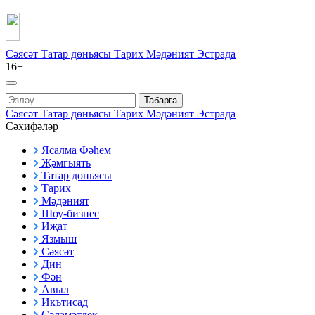
Сәясәт
Татар дөньясы
Тарих
Мәдәният
Эстрада
16+
Табарга
Сәясәт
Татар дөньясы
Тарих
Мәдәният
Эстрада
Сәхифәләр
Ясалма Фәһем
Җәмгыять
Татар дөньясы
Тарих
Мәдәният
Шоу-бизнес
Иҗат
Язмыш
Сәясәт
Дин
Фән
Авыл
Икътисад
Сәламәтлек