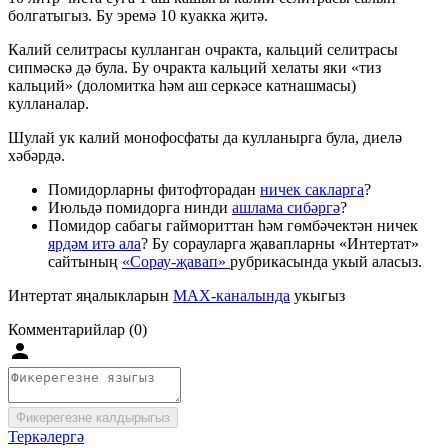
болгатыгыз. Бу эремә 10 куакка җитә.
Калий селитрасы кулланган очракта, кальций селитрасы
сипмәскә дә була. Бу очракта кальций хелаты яки «тиз
кальций» (доломитка һәм аш серкәсе катнашмасы)
кулланалар.
Шулай ук калий монофосфаты да кулланырга була, диелә
хәбәрдә.
Помидорларны фитофторадан
ничек сакларга
?
Июльдә помидорга нинди
ашлама сибәргә
?
Помидор сабагы гаймориттан һәм гөмбәчектән ничек
ярдәм итә ала
? Бу сорауларга җавапларны «Интертат»
сайтының
«Сорау-җавап»
рубрикасында укый аласыз.
Интертат яңалыкларын
MAX-каналында
укыгыз
Комментарийлар (0)
Фикерегезне калдырыгыз
Теркәлергә