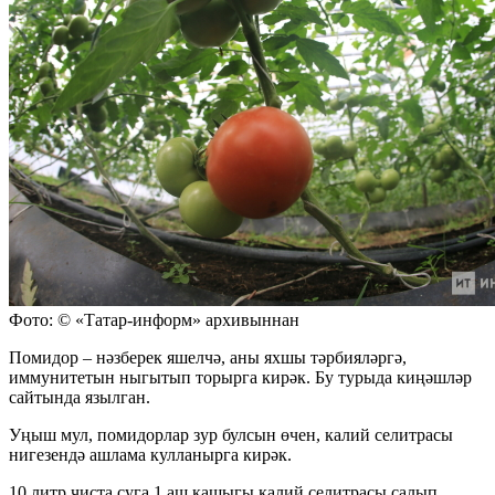
Фото: © «Татар-информ» архивыннан
Помидор – нәзберек яшелчә, аны яхшы тәрбияләргә,
иммунитетын ныгытып торырга кирәк. Бу турыда киңәшләр
сайтында язылган.
Уңыш мул, помидорлар зур булсын өчен, калий селитрасы
нигезендә ашлама кулланырга кирәк.
10 литр чиста суга 1 аш кашыгы калий селитрасы салып