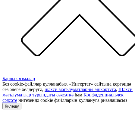
Барлык язмалар
Без cookie-файллар кулланабыз. «Интертат» сайтына кергәндә
сез әлеге белдерүгә,
шәхси мәгълүматларны эшкәртүгә
,
Шәхси
мәгълүматлар турындагы сәясәткә
һәм
Конфиденциальлек
сәясәте
нигезендә cookie файлларын куллануга ризалашасыз
Килешү