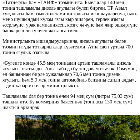
«Татнефть» һәм «ТАИФ» тәэмин итә. Быел алар 140 мең
тонна ташламалы дизель ягулыгы бүлеп биргән. ТР Авыл
хуҗалыгы һәм азык-төлек министрлыгы исәпләүләренчә, нәкъ
менә шушындый күләм язгы кыр эшләрен, терлек азыгы
әзерләүне, урак кампаниясен, көзге чәчүне һәм җир эшкәртүне
башкарып чыгу өчен җитәргә тиеш.
Министрлыкта ышандыруларынча, дизель ягулыгы белән
тәэмин итүдә тоткарлыклар күзәтелми. Атна саен уртача 700
тонна ягулык озатыла.
«Бүгенге көндә 45,5 мең тоннадан артык ташламалы дизель
ягулыгы озатылды. Алга таба да бу эш дәвам итәчәк. Гомумән,
ел башыннан бирле хуҗалыклар 70,6 мең тонна дизель
ягулыгы һәм 5,9 мең тонна автомобиль бензины сатып алды»,
– дип хәбәр иттеләр министрлыкта.
Ташламалы бәя бер тонна өчен 94 мең сум (литры 75,03 сум)
тәшкил итә. Бу коммерция бәясеннән (тоннасы 130 мең сум)
шактый арзанрак.