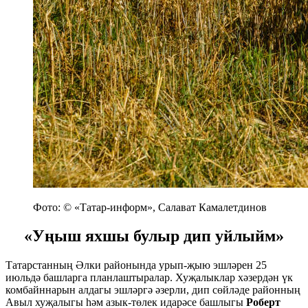
Фото: © «Татар-информ», Салават Камалетдинов
«Уңыш яхшы булыр дип уйлыйм»
Татарстанның Әлки районында урып-җыю эшләрен 25
июльдә башларга планлаштыралар. Хуҗалыклар хәзердән үк
комбайннарын алдагы эшләргә әзерли, дип сөйләде районның
Авыл хуҗалыгы һәм азык-төлек идарәсе башлыгы
Роберт