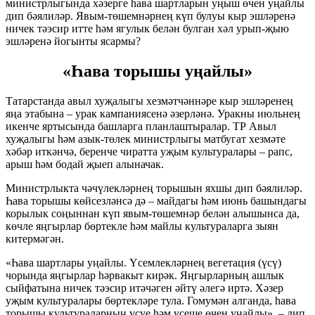
министрлыгында хәзерге һава шартларын уңыш өчен уңайлы
дип бәялиләр. Явым-төшемнәрнең күп булуы кыр эшләренә
ничек тәэсир итте һәм ягулык белән булган хәл урып-җыю
эшләренә йогынты ясармы?
«Һава торышы уңайлы»
Татарстанда авыл хуҗалыгы хезмәтчәннәре кыр эшләренең
яңа этабына – урак кампаниясенә әзерләнә. Уракны июльнең
икенче яртысында башларга планлаштыралар. ТР Авыл
хуҗалыгы һәм азык-төлек министрлыгы матбугат хезмәте
хәбәр иткәнчә, беренче чиратта уҗым культуралары – рапс,
арыш һәм бодай җыеп алыначак.
Министрлыкта чәчүлекләрнең торышын яхшы дип бәялиләр.
Һава торышы көйсезләнсә дә – майдагы һәм июнь башындагы
корылык соңыннан күп явым-төшемнәр белән алышынса да,
көчле яңгырлар бөртекле һәм майлы культураларга зыян
китермәгән.
«Һава шартлары уңайлы. Үсемлекләрнең вегетация (үсү)
чорында яңгырлар һәрвакыт кирәк. Яңгырларның ашлык
сыйфатына ничек тәэсир итәчәген әйтү әлегә иртә. Хәзер
уҗым культуралары бөртекләре тула. Гомумән алганда, һава
торышы культураларның үсүе һәм үсеше өчен уңайлы», – дип