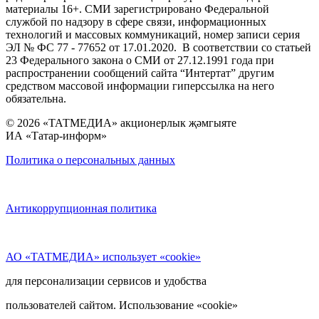
материалы 16+. СМИ зарегистрировано Федеральной
службой по надзору в сфере связи, информационных
технологий и массовых коммуникаций, номер записи серия
ЭЛ № ФС 77 - 77652 от 17.01.2020. В соответствии со статьей
23 Федерального закона о СМИ от 27.12.1991 года при
распространении сообщений сайта “Интертат” другим
средством массовой информации гиперссылка на него
обязательна.
© 2026 «ТАТМЕДИА» акционерлык җәмгыяте
ИА «Татар-информ»
Политика о персональных данных
Антикоррупционная политика
АО «ТАТМЕДИА» использует «cookie»
для персонализации сервисов и удобства
пользователей сайтом. Использование «cookie»