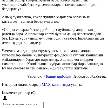
барлык эшләр график буенча бара. Хәзер берьеллык
үләннәрне чабабыз, күпьеллыкларын тәмамладык», – дип
белдерде ул.
Аның сүзләренчә, көчле җилләр кырларга бераз зыян
китергән – арпаны бераз аударган.
«Соңгы елларда безнең район республикада алдынгылар
рәтендә бара. Ашламалар кертү буенча да иң беренчеләрдән
без. Шуңа күрә уңыш мул булыр дип көтәбез. Барыбызның да
өмете зурдан», – диде ул.
Чәчүлек мәйданнары структурасына килгәндә, монда
үзгәрешләр майлы культуралар файдасына булган: көнбагыш
мәйданнарын бераз арттырганнар, ә шикәр чөгендерен –
киметкәннәр. «Көнбагышка күбрәк игътибар бирә башладык.
Бу бәя сәясәте белән бәйле», – дип аңлатты җитәкче.
Чыганак: «
Татар-информ
», Надежда Гордеева.
Интертат яңалыкларын
MAX-каналында
укыгыз
Комментарийлар (0)