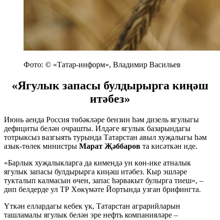
Фото: © «Татар-информ», Владимир Васильев
«Ягулык запасы булдырырга киңәш
итәбез»
Июнь аенда Россия төбәкләре бензин һәм дизель ягулыгы
дефициты белән очрашты. Илдәге ягулык базарындагы
тотрыксыз вазгыять турында Татарстан авыл хуҗалыгы һәм
азык-төлек министры
Марат Җәббаров
та кисәткән иде.
«Барлык хуҗалыкларга да кимендә ун көн-ике атналык
ягулык запасы булдырырга киңәш итәбез. Кыр эшләре
тукталып калмасын өчен, запас һәрвакыт булырга тиеш», –
дип белдерде ул ТР Хөкүмәте Йортында узган брифингта.
Үткән еллардагы кебек үк, Татарстан аграрийларын
ташламалы ягулык белән эре нефть компанияләре –