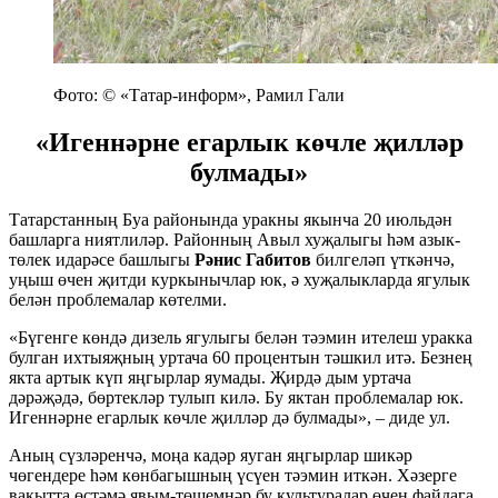
Фото: © «Татар-информ», Рамил Гали
«Игеннәрне егарлык көчле җилләр
булмады»
Татарстанның Буа районында уракны якынча 20 июльдән
башларга ниятлиләр. Районның Авыл хуҗалыгы һәм азык-
төлек идарәсе башлыгы
Рәнис Габитов
билгеләп үткәнчә,
уңыш өчен җитди куркынычлар юк, ә хуҗалыкларда ягулык
белән проблемалар көтелми.
«Бүгенге көндә дизель ягулыгы белән тәэмин ителеш уракка
булган ихтыяҗның уртача 60 процентын тәшкил итә. Безнең
якта артык күп яңгырлар яумады. Җирдә дым уртача
дәрәҗәдә, бөртекләр тулып килә. Бу яктан проблемалар юк.
Игеннәрне егарлык көчле җилләр дә булмады», – диде ул.
Аның сүзләренчә, моңа кадәр яуган яңгырлар шикәр
чөгендере һәм көнбагышның үсүен тәэмин иткән. Хәзерге
вакытта өстәмә явым-төшемнәр бу культуралар өчен файдага