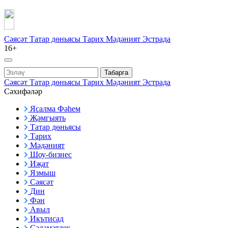
Сәясәт
Татар дөньясы
Тарих
Мәдәният
Эстрада
16+
Табарга
Сәясәт
Татар дөньясы
Тарих
Мәдәният
Эстрада
Сәхифәләр
Ясалма Фәһем
Җәмгыять
Татар дөньясы
Тарих
Мәдәният
Шоу-бизнес
Иҗат
Язмыш
Сәясәт
Дин
Фән
Авыл
Икътисад
Сәламәтлек