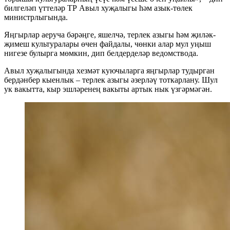
билгеләп үттеләр ТР Авыл хуҗалыгы һәм азык-төлек
министрлыгында.
Яңгырлар аеруча бәрәңге, яшелчә, терлек азыгы һәм җиләк-
җимеш культуралары өчен файдалы, чөнки алар мул уңыш
нигезе булырга мөмкин, дип белдерделәр ведомствода.
Авыл хуҗалыгында хезмәт куючыларга яңгырлар тудырган
бердәнбер кыенлык – терлек азыгы әзерләү тоткарлану. Шул
ук вакытта, кыр эшләренең вакыты артык нык үзгәрмәгән.