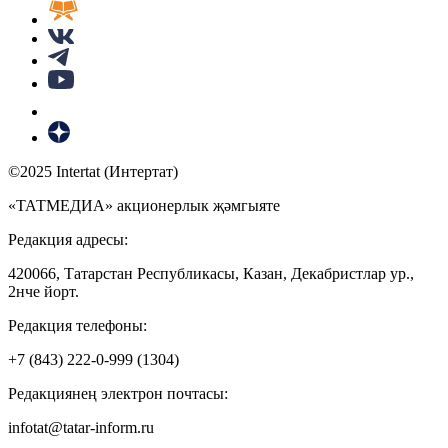
©2025 Intertat (Интертат)
«ТАТМЕДИА» акционерлык җәмгыяте
Редакция адресы:
420066, Татарстан Республикасы, Казан, Декабристлар ур.,
2нче йорт.
Редакция телефоны:
+7 (843) 222-0-999 (1304)
Редакциянең электрон почтасы:
infotat@tatar-inform.ru