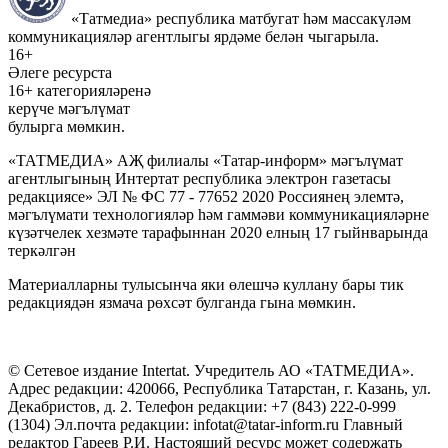
«Татмедиа» республика матбугат һәм массакүләм
коммуникацияләр агентлыгы ярдәме белән чыгарыла.
16+
Әлеге ресурста
16+ категорияләренә
керүче мәгълүмат
булырга мөмкин.
«ТАТМЕДИА» АҖ филиалы «Татар-информ» мәгълүмат
агентлыгының Интертат республика электрон газетасы
редакциясе» ЭЛ № ФС 77 - 77652 2020 Россиянең элемтә,
мәгълүмати технологияләр һәм гаммәви коммуникацияләрне
күзәтчелек хезмәте тарафыннан 2020 елның 17 гыйнварында
теркәлгән
Материалларны тулысынча яки өлешчә куллану бары тик
редакциядән язмача рөхсәт булганда гына мөмкин.
© Сетевое издание Intertat. Учредитель АО «ТАТМЕДИА».
Адрес редакции: 420066, Республика Татарстан, г. Казань, ул.
Декабристов, д. 2. Телефон редакции: +7 (843) 222-0-999
(1304) Эл.почта редакции: infotat@tatar-inform.ru Главный
редактор Гареев Р.И. Настоящий ресурс может содержать