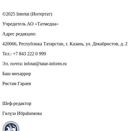
©2025 Intertat (Интертат)
Учредитель АО «Татмедиа»
Адрес редакции:
420066, Республика Татарстан, г. Казань, ул. Декабристов, д. 2
Тел.: +7 843 222 0 999
Эл. почта: infotat@tatar-inform.ru
Баш мөхәррир
Рөстәм Гәрәев
Шеф-редактор
Гөлүзә Ибраһимова