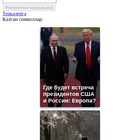
Фикерегезне калдырыгыз
Теркәлергә
Калган символлар:
Где будет встреча
президентов США
и России: Европа?