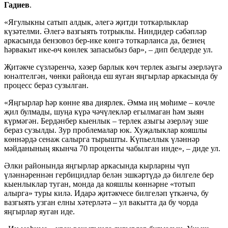
Гадиев
.
«Ягулыкны сатып алдык, әлегә җитди тоткарлыклар
күзәтелми. Әлегә вазгыять тотрыклы. Ниндидер сәбәпләр
аркасында бензовоз бер-ике көнгә тоткарланса да, безнең
һәрвакыт ике-өч көнлек запасыбыз бар», – дип белдерде ул.
Җитәкче сүзләренчә, хәзер барлык көч терлек азыгы әзерләүгә
юнәлтелгән, чөнки районда еш яуган яңгырлар аркасында бу
процесс бераз сузылган.
«Яңгырлар һәр көнне ява диярлек. Әмма иң мөһиме – көчле
җил булмады, шуңа күрә чәчүлекләр егылмаган һәм зыян
күрмәгән. Бердәнбер кыенлык – терлек азыгы әзерләү эше
бераз сузылды. Зур проблемалар юк. Хуҗалыклар кояшлы
көннәрдә сенаж салырга тырышты. Күпьеллык үләннәр
мәйданының якынча 70 проценты чабылган инде», – диде ул.
Әлки районында яңгырлар аркасында кырларны чүп
үләннәреннән гербицидлар белән эшкәртүдә дә билгеле бер
кыенлыклар туган, монда да кояшлы көннәрне «тотып
алырга» туры килә. Идарә җитәкчесе билгеләп үткәнчә, бу
вазгыять узган елны хәтерләтә – ул вакытта да бу чорда
яңгырлар яуган иде.