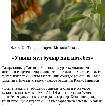
Фото: © «Татар-информ», Михаил Захаров
«Уңыш мул булыр дип көтәбез»
Татарстанның Тәтеш районында да урак кампаниясен
июльнең егермеләрендә башларга ниятлиләр. Хәзерге вакытта
хуҗалыклар техниканы әзерли, дип сөйләде районның Авыл
хуҗалыгы һәм азык-төлек идарәсе башлыгы
Рәмис Гарипов
.
«Соңгы вакытта төбәкләрдә дизель ягулыгы мәсьәләсе
күтәрелә, ихтыяҗ зур. Без РАЦИН аша гаризалар буенча
эшлибез, ягулыкны вакытында китерәләр. Бездә яңгырлар
явып үтте, шуңа күрә техника кырларга чыга алмады. Алай да