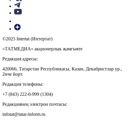
©2025 Intertat (Интертат)
«ТАТМЕДИА» акционерлык җәмгыяте
Редакция адресы:
420066, Татарстан Республикасы, Казан, Декабристлар ур.,
2нче йорт.
Редакция телефоны:
+7 (843) 222-0-999 (1304)
Редакциянең электрон почтасы:
infotat@tatar-inform.ru