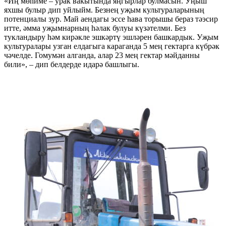
«Иң мөһиме – урак вакытында яңгырлар булмасын. Уңыш
яхшы булыр дип уйлыйм. Безнең уҗым культураларының
потенциалы зур. Май аендагы эссе һава торышы бераз тәэсир
итте, әмма уҗымнарның һәлак булуы күзәтелми. Без
тукландыру һәм кирәкле эшкәртү эшләрен башкардык. Уҗым
культуралары узган елдагыга караганда 5 мең гектарга күбрәк
чәчелде. Гомумән алганда, алар 23 мең гектар мәйданны
били», – дип белдерде идарә башлыгы.