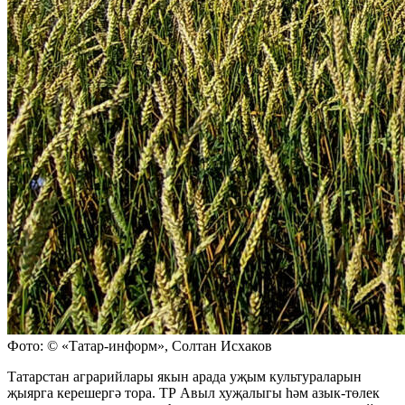
Фото: © «Татар-информ», Солтан Исхаков
Татарстан аграрийлары якын арада уҗым культураларын
җыярга керешергә тора. ТР Авыл хуҗалыгы һәм азык-төлек