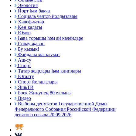
Экология
Йорт һәм бакча
Социаль челтәр йолдызлары
Хәвеф-хәтәр
Көн кадагы
Юмор
Һава торышы һәм ай календаре
Сорау-җавап
Бу кызык!
Файдалы мәгълүмат
Аш-су
Спорт
Татар җырлары һәм клиплары
Югалту
Спорт йолдызлары
ЯшьТИ
Бөек Җиңүнең 80 еллыгы
Видео
Выборы депутатов Государственной Думы
Федерального Собрания Российской Федерации
девятого созыва 20.09.2026