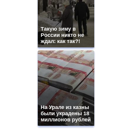
Такую зиму в
России никто не
ждал: как так?!
На Урале из казны
были украдены 18
миллионов рублей