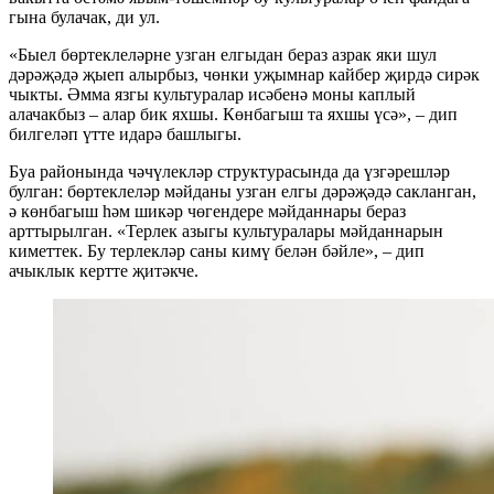
гына булачак, ди ул.
«Быел бөртеклеләрне узган елгыдан бераз азрак яки шул
дәрәҗәдә җыеп алырбыз, чөнки уҗымнар кайбер җирдә сирәк
чыкты. Әмма язгы культуралар исәбенә моны каплый
алачакбыз – алар бик яхшы. Көнбагыш та яхшы үсә», – дип
билгеләп үтте идарә башлыгы.
Буа районында чәчүлекләр структурасында да үзгәрешләр
булган: бөртеклеләр мәйданы узган елгы дәрәҗәдә сакланган,
ә көнбагыш һәм шикәр чөгендере мәйданнары бераз
арттырылган. «Терлек азыгы культуралары мәйданнарын
киметтек. Бу терлекләр саны кимү белән бәйле», – дип
ачыклык кертте җитәкче.