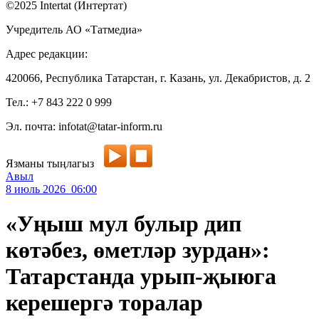
©2025 Intertat (Интертат)
Учредитель АО «Татмедиа»
Адрес редакции:
420066, Республика Татарстан, г. Казань, ул. Декабристов, д. 2
Тел.: +7 843 222 0 999
Эл. почта: infotat@tatar-inform.ru
Язманы тыңлагыз
Авыл
8 июль 2026 06:00
«Уңыш мул булыр дип
көтәбез, өметләр зурдан»:
Татарстанда урып-җыюга
керешергә торалар