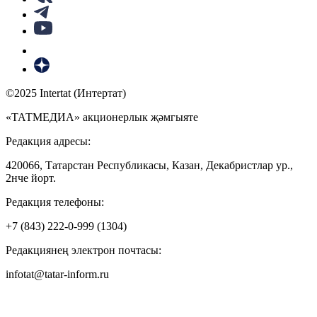
©2025 Intertat (Интертат)
«ТАТМЕДИА» акционерлык җәмгыяте
Редакция адресы:
420066, Татарстан Республикасы, Казан, Декабристлар ур.,
2нче йорт.
Редакция телефоны:
+7 (843) 222-0-999 (1304)
Редакциянең электрон почтасы:
infotat@tatar-inform.ru