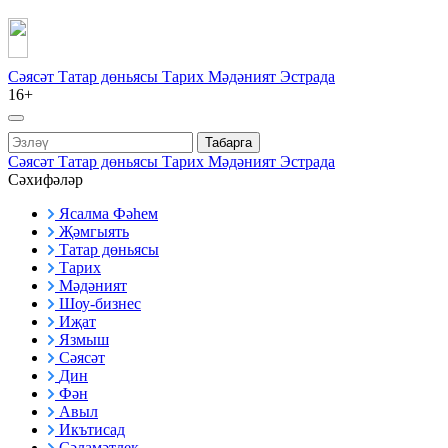
Сәясәт
Татар дөньясы
Тарих
Мәдәният
Эстрада
16+
Табарга
Сәясәт
Татар дөньясы
Тарих
Мәдәният
Эстрада
Сәхифәләр
Ясалма Фәһем
Җәмгыять
Татар дөньясы
Тарих
Мәдәният
Шоу-бизнес
Иҗат
Язмыш
Сәясәт
Дин
Фән
Авыл
Икътисад
Сәламәтлек