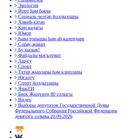
Экология
Йорт һәм бакча
Социаль челтәр йолдызлары
Хәвеф-хәтәр
Көн кадагы
Юмор
Һава торышы һәм ай календаре
Сорау-җавап
Бу кызык!
Файдалы мәгълүмат
Аш-су
Спорт
Татар җырлары һәм клиплары
Югалту
Спорт йолдызлары
ЯшьТИ
Бөек Җиңүнең 80 еллыгы
Видео
Выборы депутатов Государственной Думы
Федерального Собрания Российской Федерации
девятого созыва 20.09.2026