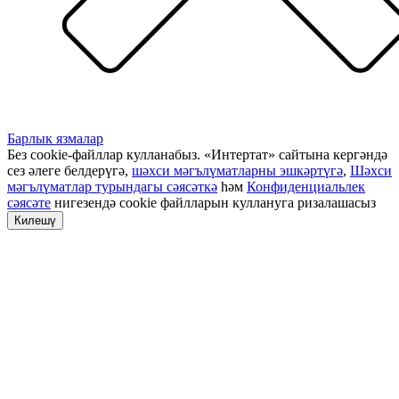
Барлык язмалар
Без cookie-файллар кулланабыз. «Интертат» сайтына кергәндә
сез әлеге белдерүгә,
шәхси мәгълүматларны эшкәртүгә
,
Шәхси
мәгълүматлар турындагы сәясәткә
һәм
Конфиденциальлек
сәясәте
нигезендә cookie файлларын куллануга ризалашасыз
Килешү