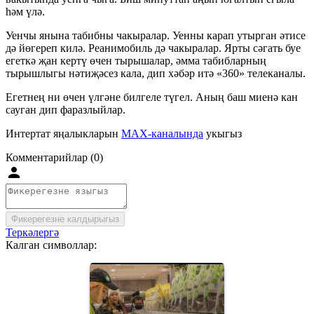
һәм үлә.
Уенчы янына табибны чакыралар. Уенны карап утырган әтисе
дә йөгереп килә. Реанимобиль дә чакыралар. Ярты сәгать буе
егеткә җан кертү өчен тырышалар, әмма табибларның
тырышлыгы нәтиҗәсез кала, дип хәбәр итә «360» телеканалы.
Егетнең ни өчен үлгәне билгеле түгел. Аның баш миенә кан
сауган дип фаразлыйлар.
Интертат яңалыкларын
MAX-каналында
укыгыз
Комментарийлар (0)
Фикерегезне калдырыгыз
Теркәлергә
Калган символлар: