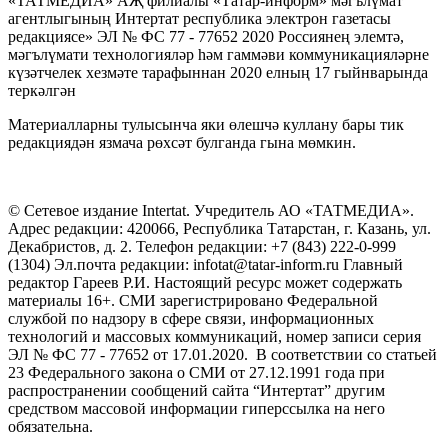
«ТАТМЕДИА» АҖ филиалы «Татар-информ» мәгълүмат
агентлыгының Интертат республика электрон газетасы
редакциясе» ЭЛ № ФС 77 - 77652 2020 Россиянең элемтә,
мәгълүмати технологияләр һәм гаммәви коммуникацияләрне
күзәтчелек хезмәте тарафыннан 2020 елның 17 гыйнварында
теркәлгән
Материалларны тулысынча яки өлешчә куллану бары тик
редакциядән язмача рөхсәт булганда гына мөмкин.
© Сетевое издание Intertat. Учредитель АО «ТАТМЕДИА».
Адрес редакции: 420066, Республика Татарстан, г. Казань, ул.
Декабристов, д. 2. Телефон редакции: +7 (843) 222-0-999
(1304) Эл.почта редакции: infotat@tatar-inform.ru Главный
редактор Гареев Р.И. Настоящий ресурс может содержать
материалы 16+. СМИ зарегистрировано Федеральной
службой по надзору в сфере связи, информационных
технологий и массовых коммуникаций, номер записи серия
ЭЛ № ФС 77 - 77652 от 17.01.2020. В соответствии со статьей
23 Федерального закона о СМИ от 27.12.1991 года при
распространении сообщений сайта “Интертат” другим
средством массовой информации гиперссылка на него
обязательна.