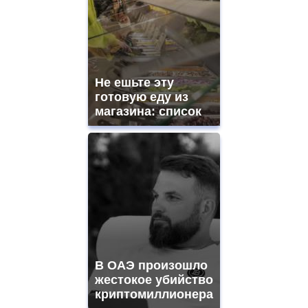
Не ешьте эту
готовую еду из
магазина: список
В ОАЭ произошло
жестокое убийство
криптомиллионера