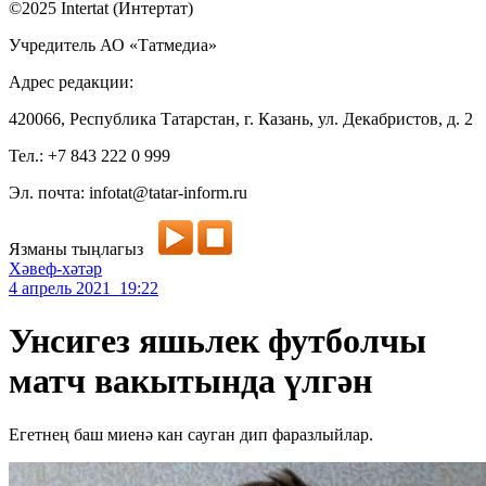
©2025 Intertat (Интертат)
Учредитель АО «Татмедиа»
Адрес редакции:
420066, Республика Татарстан, г. Казань, ул. Декабристов, д. 2
Тел.: +7 843 222 0 999
Эл. почта: infotat@tatar-inform.ru
Язманы тыңлагыз
Хәвеф-хәтәр
4 апрель 2021 19:22
Унсигез яшьлек футболчы
матч вакытында үлгән
Егетнең баш миенә кан сауган дип фаразлыйлар.