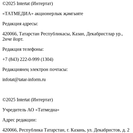
©2025 Intertat (Интертат)
«ТАТМЕДИА» акционерлык җәмгыяте
Редакция адресы:
420066, Татарстан Республикасы, Казан, Декабристлар ур.,
2нче йорт.
Редакция телефоны:
+7 (843) 222-0-999 (1304)
Редакциянең электрон почтасы:
infotat@tatar-inform.ru
©2025 Intertat (Интертат)
Учредитель АО «Татмедиа»
Адрес редакции:
420066, Республика Татарстан, г. Казань, ул. Декабристов, д. 2