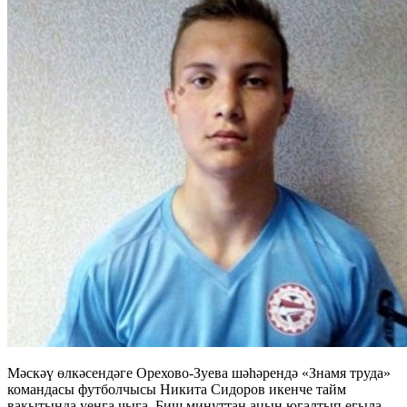
Мәскәү өлкәсендәге Орехово-Зуева шәһәрендә «Знамя труда»
командасы футболчысы Никита Сидоров икенче тайм
вакытында уенга чыга. Биш минуттан аңын югалтып егыла