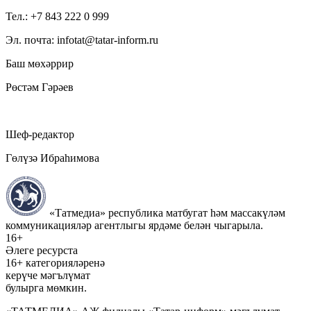
Тел.: +7 843 222 0 999
Эл. почта: infotat@tatar-inform.ru
Баш мөхәррир
Рөстәм Гәрәев
Шеф-редактор
Гөлүзә Ибраһимова
«Татмедиа» республика матбугат һәм массакүләм
коммуникацияләр агентлыгы ярдәме белән чыгарыла.
16+
Әлеге ресурста
16+ категорияләренә
керүче мәгълүмат
булырга мөмкин.