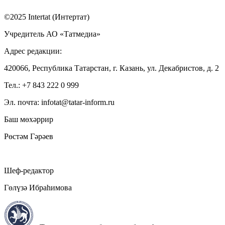
©2025 Intertat (Интертат)
Учредитель АО «Татмедиа»
Адрес редакции:
420066, Республика Татарстан, г. Казань, ул. Декабристов, д. 2
Тел.: +7 843 222 0 999
Эл. почта: infotat@tatar-inform.ru
Баш мөхәррир
Рөстәм Гәрәев
Шеф-редактор
Гөлүзә Ибраһимова