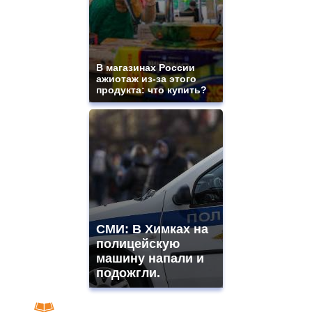
В магазинах России
ажиотаж из-за этого
продукта: что купить?
СМИ: В Химках на
полицейскую
машину напали и
подожгли.