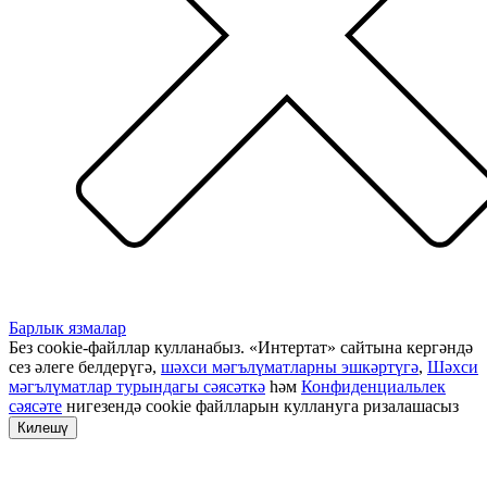
Барлык язмалар
Без cookie-файллар кулланабыз. «Интертат» сайтына кергәндә
сез әлеге белдерүгә,
шәхси мәгълүматларны эшкәртүгә
,
Шәхси
мәгълүматлар турындагы сәясәткә
һәм
Конфиденциальлек
сәясәте
нигезендә cookie файлларын куллануга ризалашасыз
Килешү