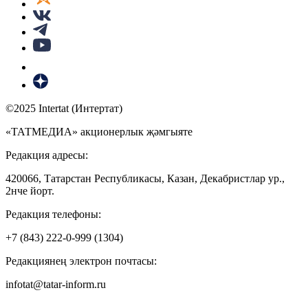
©2025 Intertat (Интертат)
«ТАТМЕДИА» акционерлык җәмгыяте
Редакция адресы:
420066, Татарстан Республикасы, Казан, Декабристлар ур.,
2нче йорт.
Редакция телефоны:
+7 (843) 222-0-999 (1304)
Редакциянең электрон почтасы:
infotat@tatar-inform.ru