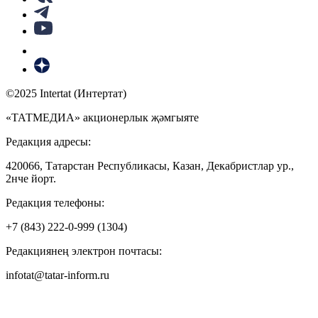
©2025 Intertat (Интертат)
«ТАТМЕДИА» акционерлык җәмгыяте
Редакция адресы:
420066, Татарстан Республикасы, Казан, Декабристлар ур.,
2нче йорт.
Редакция телефоны:
+7 (843) 222-0-999 (1304)
Редакциянең электрон почтасы:
infotat@tatar-inform.ru