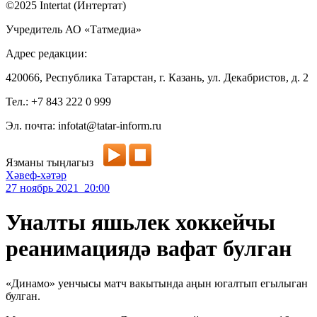
©2025 Intertat (Интертат)
Учредитель АО «Татмедиа»
Адрес редакции:
420066, Республика Татарстан, г. Казань, ул. Декабристов, д. 2
Тел.: +7 843 222 0 999
Эл. почта: infotat@tatar-inform.ru
Язманы тыңлагыз
Хәвеф-хәтәр
27 ноябрь 2021 20:00
Уналты яшьлек хоккейчы
реанимациядә вафат булган
«Динамо» уенчысы матч вакытында аңын югалтып егылыган
булган.