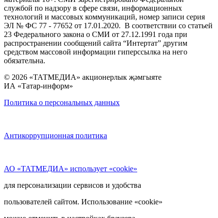
службой по надзору в сфере связи, информационных
технологий и массовых коммуникаций, номер записи серия
ЭЛ № ФС 77 - 77652 от 17.01.2020. В соответствии со статьей
23 Федерального закона о СМИ от 27.12.1991 года при
распространении сообщений сайта “Интертат” другим
средством массовой информации гиперссылка на него
обязательна.
© 2026 «ТАТМЕДИА» акционерлык җәмгыяте
ИА «Татар-информ»
Политика о персональных данных
Антикоррупционная политика
АО «ТАТМЕДИА» использует «cookie»
для персонализации сервисов и удобства
пользователей сайтом. Использование «cookie»