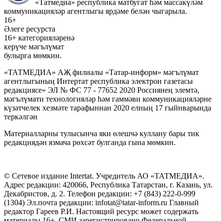
«Татмедиа» республика матбугат һәм массакүләм
коммуникацияләр агентлыгы ярдәме белән чыгарыла.
16+
Әлеге ресурста
16+ категорияләренә
керүче мәгълүмат
булырга мөмкин.
«ТАТМЕДИА» АҖ филиалы «Татар-информ» мәгълүмат
агентлыгының Интертат республика электрон газетасы
редакциясе» ЭЛ № ФС 77 - 77652 2020 Россиянең элемтә,
мәгълүмати технологияләр һәм гаммәви коммуникацияләрне
күзәтчелек хезмәте тарафыннан 2020 елның 17 гыйнварында
теркәлгән
Материалларны тулысынча яки өлешчә куллану бары тик
редакциядән язмача рөхсәт булганда гына мөмкин.
© Сетевое издание Intertat. Учредитель АО «ТАТМЕДИА».
Адрес редакции: 420066, Республика Татарстан, г. Казань, ул.
Декабристов, д. 2. Телефон редакции: +7 (843) 222-0-999
(1304) Эл.почта редакции: infotat@tatar-inform.ru Главный
редактор Гареев Р.И. Настоящий ресурс может содержать
материалы 16+. СМИ зарегистрировано Федеральной