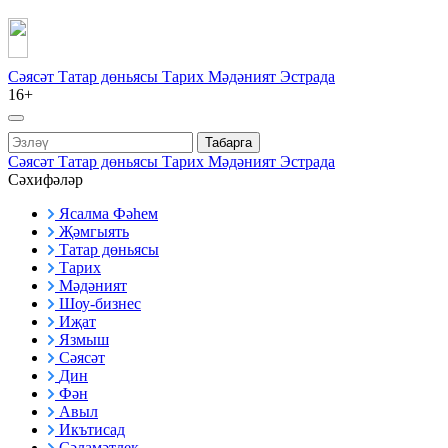
Сәясәт
Татар дөньясы
Тарих
Мәдәният
Эстрада
16+
Табарга
Сәясәт
Татар дөньясы
Тарих
Мәдәният
Эстрада
Сәхифәләр
Ясалма Фәһем
Җәмгыять
Татар дөньясы
Тарих
Мәдәният
Шоу-бизнес
Иҗат
Язмыш
Сәясәт
Дин
Фән
Авыл
Икътисад
Сәламәтлек