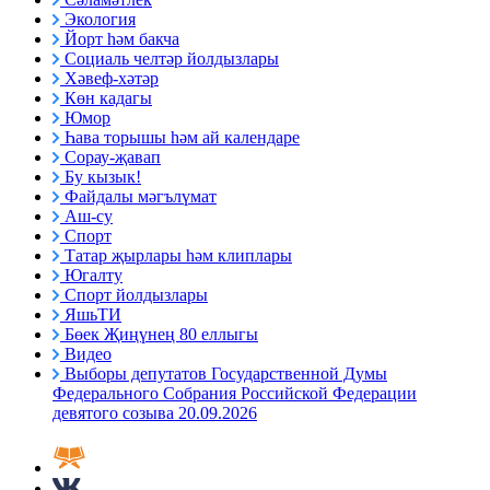
Экология
Йорт һәм бакча
Социаль челтәр йолдызлары
Хәвеф-хәтәр
Көн кадагы
Юмор
Һава торышы һәм ай календаре
Сорау-җавап
Бу кызык!
Файдалы мәгълүмат
Аш-су
Спорт
Татар җырлары һәм клиплары
Югалту
Спорт йолдызлары
ЯшьТИ
Бөек Җиңүнең 80 еллыгы
Видео
Выборы депутатов Государственной Думы
Федерального Собрания Российской Федерации
девятого созыва 20.09.2026