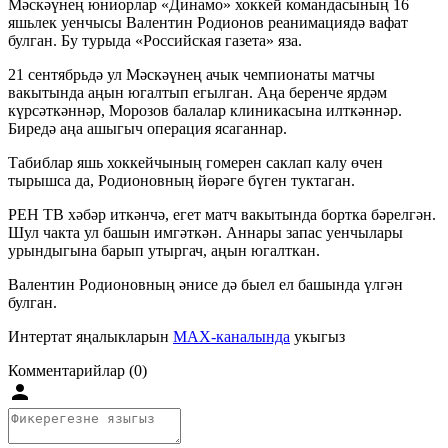
Мәскәүнең юниорлар «Динамо» хоккей командасының 16
яшьлек уенчысы Валентин Родионов реанимациядә вафат
булган. Бу турыда «Российская газета» яза.
21 сентябрьдә ул Мәскәүнең ачык чемпионаты матчы
вакытында аңын югалтып егылган. Аңа беренче ярдәм
күрсәткәннәр, Морозов балалар клиникасына илткәннәр.
Биредә аңа ашыгыч операция ясаганнар.
Табиблар яшь хоккейчының гомерен саклап калу өчен
тырышса да, Родионовның йөрәге бүген туктаган.
РЕН ТВ хәбәр иткәнчә, егет матч вакытында бортка бәрелгән.
Шул чакта ул башын имгәткән. Аннары запас уенчылары
урындыгына барып утыргач, аңын югалткан.
Валентин Родионовның әнисе дә быел ел башында үлгән
булган.
Интертат яңалыкларын
MAX-каналында
укыгыз
Комментарийлар (0)