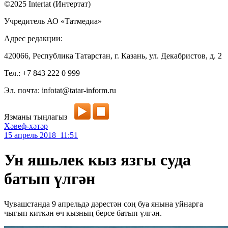
©2025 Intertat (Интертат)
Учредитель АО «Татмедиа»
Адрес редакции:
420066, Республика Татарстан, г. Казань, ул. Декабристов, д. 2
Тел.: +7 843 222 0 999
Эл. почта: infotat@tatar-inform.ru
Язманы тыңлагыз
Хәвеф-хәтәр
15 апрель 2018 11:51
Ун яшьлек кыз язгы суда
батып үлгән
Чувашстанда 9 апрельдә дәрестән соң буа янына уйнарга
чыгып киткән өч кызның берсе батып үлгән.