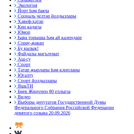
Экология
Йорт һәм бакча
Социаль челтәр йолдызлары
Хәвеф-хәтәр
Көн кадагы
Юмор
Һава торышы һәм ай календаре
Сорау-җавап
Бу кызык!
Файдалы мәгълүмат
Аш-су
Спорт
Татар җырлары һәм клиплары
Югалту
Спорт йолдызлары
ЯшьТИ
Бөек Җиңүнең 80 еллыгы
Видео
Выборы депутатов Государственной Думы
Федерального Собрания Российской Федерации
девятого созыва 20.09.2026