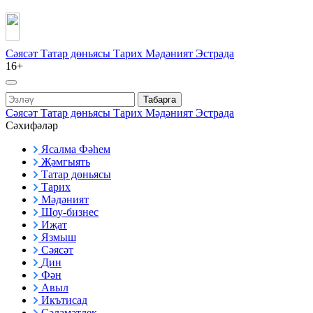
Сәясәт
Татар дөньясы
Тарих
Мәдәният
Эстрада
16+
Табарга
Сәясәт
Татар дөньясы
Тарих
Мәдәният
Эстрада
Сәхифәләр
Ясалма Фәһем
Җәмгыять
Татар дөньясы
Тарих
Мәдәният
Шоу-бизнес
Иҗат
Язмыш
Сәясәт
Дин
Фән
Авыл
Икътисад
Сәламәтлек