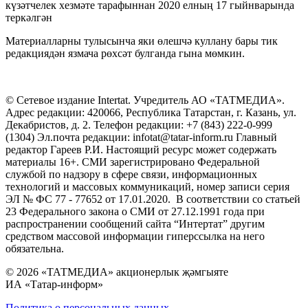
күзәтчелек хезмәте тарафыннан 2020 елның 17 гыйнварында
теркәлгән
Материалларны тулысынча яки өлешчә куллану бары тик
редакциядән язмача рөхсәт булганда гына мөмкин.
© Сетевое издание Intertat. Учредитель АО «ТАТМЕДИА».
Адрес редакции: 420066, Республика Татарстан, г. Казань, ул.
Декабристов, д. 2. Телефон редакции: +7 (843) 222-0-999
(1304) Эл.почта редакции: infotat@tatar-inform.ru Главный
редактор Гареев Р.И. Настоящий ресурс может содержать
материалы 16+. СМИ зарегистрировано Федеральной
службой по надзору в сфере связи, информационных
технологий и массовых коммуникаций, номер записи серия
ЭЛ № ФС 77 - 77652 от 17.01.2020. В соответствии со статьей
23 Федерального закона о СМИ от 27.12.1991 года при
распространении сообщений сайта “Интертат” другим
средством массовой информации гиперссылка на него
обязательна.
© 2026 «ТАТМЕДИА» акционерлык җәмгыяте
ИА «Татар-информ»
Политика о персональных данных