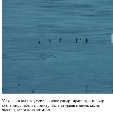
Ун яшьлек кызның мәетен кичке уннар тирәсендә язгы кар
суы эчендә табып алганнар. Бала ул урынга ничек килеп
чыккан, әлегә ачыкланмаган.