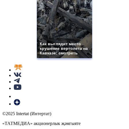
Как выглядит место
крушение вертолета на
Кавказе: смотреть
©2025 Intertat (Интертат)
«ТАТМЕДИА» акционерлык җәмгыяте