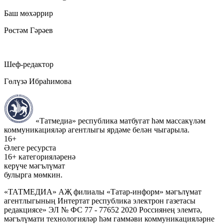
Баш мөхәррир
Рөстәм Гәрәев
Шеф-редактор
Гөлүзә Ибраһимова
«Татмедиа» республика матбугат һәм массакүләм
коммуникацияләр агентлыгы ярдәме белән чыгарыла.
16+
Әлеге ресурста
16+ категорияләренә
керүче мәгълүмат
булырга мөмкин.
«ТАТМЕДИА» АҖ филиалы «Татар-информ» мәгълүмат
агентлыгының Интертат республика электрон газетасы
редакциясе» ЭЛ № ФС 77 - 77652 2020 Россиянең элемтә,
мәгълүмати технологияләр һәм гаммәви коммуникацияләрне