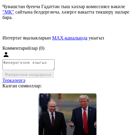
Чувашстан буенча Гадәттән тыш хәлләр комиссиясе вәкиле
"МК"
сайтына белдергәнчә, хәзерге вакытта тикшерү эшләре
бара.
Интертат яңалыкларын
MAX-каналында
укыгыз
Комментарийлар (0)
Фикерегезне калдырыгыз
Теркәлергә
Калган символлар: