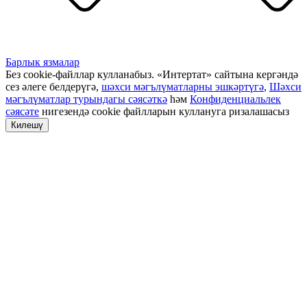
Барлык язмалар
Без cookie-файллар кулланабыз. «Интертат» сайтына кергәндә
сез әлеге белдерүгә,
шәхси мәгълүматларны эшкәртүгә
,
Шәхси
мәгълүматлар турындагы сәясәткә
һәм
Конфиденциальлек
сәясәте
нигезендә cookie файлларын куллануга ризалашасыз
Килешү