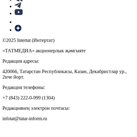
©2025 Intertat (Интертат)
«ТАТМЕДИА» акционерлык җәмгыяте
Редакция адресы:
420066, Татарстан Республикасы, Казан, Декабристлар ур.,
2нче йорт.
Редакция телефоны:
+7 (843) 222-0-999 (1304)
Редакциянең электрон почтасы:
infotat@tatar-inform.ru