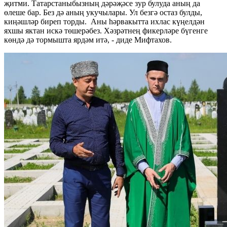
җитми. Татарстаныбызның дәрәҗәсе зур булуда аның да
өлеше бар. Без дә аның укучылары. Ул безгә остаз булды,
киңәшләр биреп торды. Аны һәрвакытта ихлас күңелдән
яхшы яктан искә төшерәбез. Хәзрәтнең фикерләре бүгенге
көндә дә тормышта ярдәм итә, - диде Мифтахов.