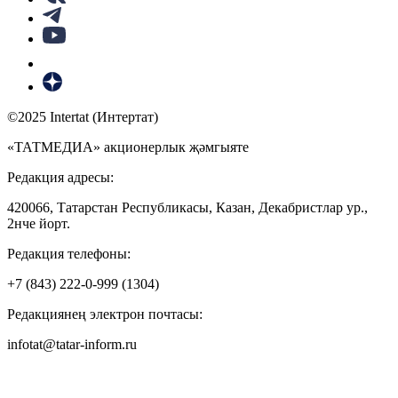
©2025 Intertat (Интертат)
«ТАТМЕДИА» акционерлык җәмгыяте
Редакция адресы:
420066, Татарстан Республикасы, Казан, Декабристлар ур.,
2нче йорт.
Редакция телефоны:
+7 (843) 222-0-999 (1304)
Редакциянең электрон почтасы:
infotat@tatar-inform.ru