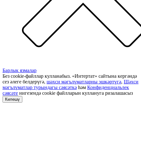
Барлык язмалар
Без cookie-файллар кулланабыз. «Интертат» сайтына кергәндә
сез әлеге белдерүгә,
шәхси мәгълүматларны эшкәртүгә
,
Шәхси
мәгълүматлар турындагы сәясәткә
һәм
Конфиденциальлек
сәясәте
нигезендә cookie файлларын куллануга ризалашасыз
Килешү