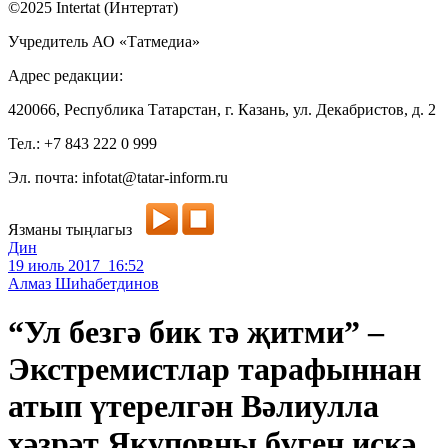
©2025 Intertat (Интертат)
Учредитель АО «Татмедиа»
Адрес редакции:
420066, Республика Татарстан, г. Казань, ул. Декабристов, д. 2
Тел.: +7 843 222 0 999
Эл. почта: infotat@tatar-inform.ru
Язманы тыңлагыз
Дин
19 июль 2017 16:52
Алмаз Шиһабетдинов
“Ул безгә бик тә җитми” –
Экстремистлар тарафыннан
атып үтерелгән Вәлиулла
хәзрәт Якуповны бүген искә