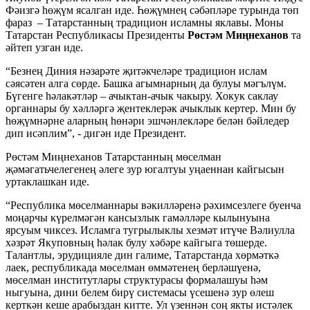
Фәизгә һөҗүм ясалган иде. Һөҗүмнең сәбәпләре турында төп
фараз – Татарстанның традицион исламны яклавы. Моны
Татарстан Республикасы Президенты
Рөстәм Миңнеханов
та
әйтеп узган иде.
“Безнең Диния нәзарәте җитәкчеләре традицион ислам
сәясәтен алга сөрде. Башка агымнарның да булуы мәгълүм.
Бүгенге һәлакәтләр – ачыктан-ачык чакыру. Хокук саклау
органнары бу хәлләргә җентеклерәк ачыклык кертер. Мин бу
һөҗүмнәрне аларның һөнәри эшчәнлекләре белән бәйледер
дип исәплим”, - дигән иде Президент.
Рөстәм Миңнеханов Татарстанның мөселман
җәмәгатьчелегенең әлеге зур югалтуы уңаеннан кайгысын
уртаклашкан иде.
“Республика мөселманнары вәкилләренә рәхимсезлеге буенча
моңарчы күрелмәгән кансызлык гамәлләре кылынуына
ярсуым чиксез. Исламга тугрылыклы хезмәт итүче Вәлиулла
хәзрәт Якуповның һәлак булу хәбәре кайгыга төшерде.
Талантлы, эрудицияле дин галиме, Татарстанда хөрмәткә
лаек, республикада мөселман өммәтенең берләшүенә,
мөселман институтлары структурасы формалашуы һәм
ныгуына, дини белем бирү системасы үсешенә зур өлеш
керткән кеше арабыздан китте. Ул үзеннән соң якты истәлек