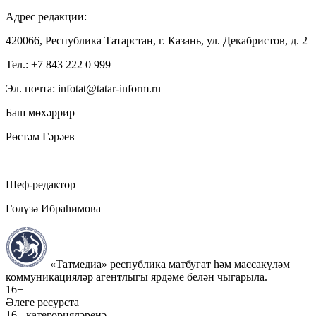
Адрес редакции:
420066, Республика Татарстан, г. Казань, ул. Декабристов, д. 2
Тел.: +7 843 222 0 999
Эл. почта: infotat@tatar-inform.ru
Баш мөхәррир
Рөстәм Гәрәев
Шеф-редактор
Гөлүзә Ибраһимова
«Татмедиа» республика матбугат һәм массакүләм
коммуникацияләр агентлыгы ярдәме белән чыгарыла.
16+
Әлеге ресурста
16+ категорияләренә