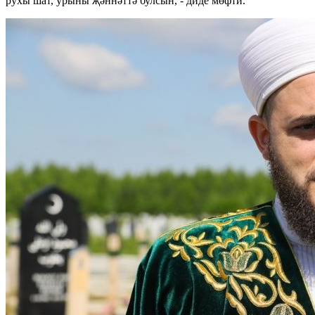
рухы шат, урыны җәннәттә булсын, - диде мөфти.