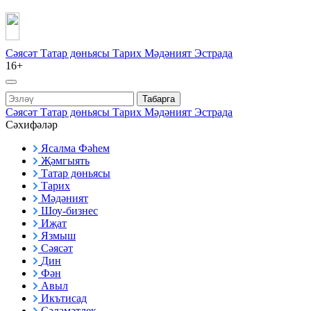
Сәясәт
Татар дөньясы
Тарих
Мәдәният
Эстрада
16+
Табарга
Сәясәт
Татар дөньясы
Тарих
Мәдәният
Эстрада
Сәхифәләр
Ясалма Фәһем
Җәмгыять
Татар дөньясы
Тарих
Мәдәният
Шоу-бизнес
Иҗат
Язмыш
Сәясәт
Дин
Фән
Авыл
Икътисад
Сәламәтлек