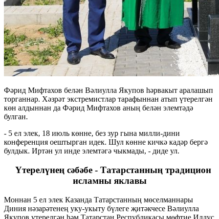
Фәрид Мифтахов белән Вәлиулла Якупов һәрвакыт аралашып
торганнар. Хәзрәт экстремистлар тарафыннан атып үтерелгән
көн алдыннан да Фәрид Мифтахов аның белән элемтәдә
булган.
- 5 ел элек, 18 июль көнне, без зур гына милли-дини
конференция оештырган идек. Шул көнне кичкә кадәр бергә
булдык. Иртән ул инде элемтәгә чыкмады, - диде ул.
Үтерелүнең сәбәбе - Татарстанның традицион
исламны яклавы
Моннан 5 ел элек Казанда Татарстанның мөселманнары
Диния нәзарәтенең уку-укыту бүлеге җитәкчесе Вәлиулла
Якупов үтерелгән һәм Татарстан Республикасы мөфтие Илдус