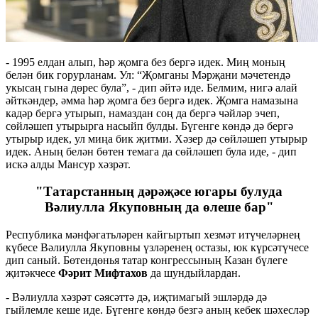
- 1995 елдан алып, һәр җомга без бергә идек. Миң моның
белән бик горурланам. Ул: “Җомганы Мәрҗани мәчетендә
укысаң гына дөрес була”, - дип әйтә иде. Белмим, нигә алай
әйткәндер, әмма һәр җомга без бергә идек. Җомга намазына
кадәр бергә утырып, намаздан соң да бергә чәйләр эчеп,
сөйләшеп утырырга насыйп булды. Бүгенге көндә дә бергә
утырыр идек, ул миңа бик җитми. Хәзер дә сөйләшеп утырыр
идек. Аның белән бөтен темага да сөйләшеп була иде, - дип
искә алды Мансур хәзрәт.
"Татарстанның дәрәҗәсе югары булуда
Вәлиулла Якуповның да өлеше бар"
Республика мәнфәгатьләрен кайгыртып хезмәт итүчеләрнең
күбесе Вәлиулла Якуповны үзләренең остазы, юк күрсәтүчесе
дип саный. Бөтендөнья татар конгрессының Казан бүлеге
җитәкчесе
Фәрит Мифтахов
да шундыйлардан.
- Вәлиулла хәзрәт сәясәттә дә, иҗтимагый эшләрдә дә
гыйлемле кеше иде. Бүгенге көндә безгә аның кебек шәхесләр