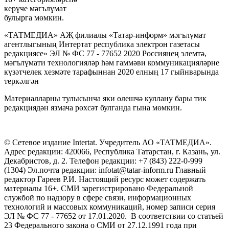
керүче мәгълүмат
булырга мөмкин.
«ТАТМЕДИА» АҖ филиалы «Татар-информ» мәгълүмат
агентлыгының Интертат республика электрон газетасы
редакциясе» ЭЛ № ФС 77 - 77652 2020 Россиянең элемтә,
мәгълүмати технологияләр һәм гаммәви коммуникацияләрне
күзәтчелек хезмәте тарафыннан 2020 елның 17 гыйнварында
теркәлгән
Материалларны тулысынча яки өлешчә куллану бары тик
редакциядән язмача рөхсәт булганда гына мөмкин.
© Сетевое издание Intertat. Учредитель АО «ТАТМЕДИА».
Адрес редакции: 420066, Республика Татарстан, г. Казань, ул.
Декабристов, д. 2. Телефон редакции: +7 (843) 222-0-999
(1304) Эл.почта редакции: infotat@tatar-inform.ru Главный
редактор Гареев Р.И. Настоящий ресурс может содержать
материалы 16+. СМИ зарегистрировано Федеральной
службой по надзору в сфере связи, информационных
технологий и массовых коммуникаций, номер записи серия
ЭЛ № ФС 77 - 77652 от 17.01.2020. В соответствии со статьей
23 Федерального закона о СМИ от 27.12.1991 года при