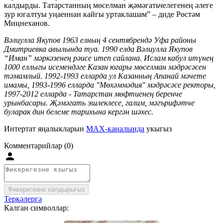
калдырды. Татарстанның мөселман җәмәгатьчелегенең әлеге
зур югалтуы уңаеннан кайгы уртаклашам” – диде Рөстәм
Миңнеханов.
Вәлиулла Якупов 1963 елның 4 сентябрендә Уфа районы
Дмитриевка авылында туа. 1990 елда Вәлиулла Якупов
“Иман” мәркәзенең рәисе итеп сайлана. Ислам кабул итүнең
1000 еллыгы исемендәге Казан югары мөселман мәдрәсәсен
тәмамлый. 1992-1993 елларда ул Казанның Апанай мәчете
имамы, 1993-1996 елларда "Мөхәммәдия" мәдрәсәсе ректоры,
1997-2012 елларда - Татарстан мөфтиенең беренче
урынбасары. Җәмәгать эшлеклесе, галим, мәгърифәтче
буларак дин белеме тарихына кергән шәхес.
Интертат яңалыкларын
MAX-каналында
укыгыз
Комментарийлар (0)
Фикерегезне калдырыгыз
Теркәлергә
Калган символлар: