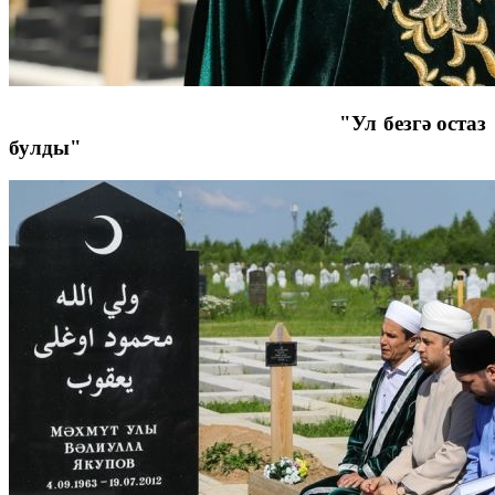
"Ул безгә остаз
булды"