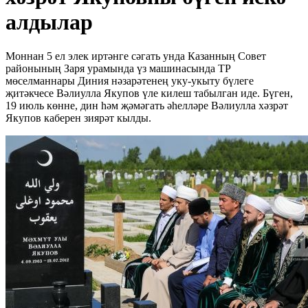
алдылар
Моннан 5 ел элек иртәнге сәгать унда Казанның Совет
районының Заря урамында үз машинасында ТР
мөселманнары Диния нәзарәтенең уку-укыту бүлеге
җитәкчесе Вәлиулла Якупов үле килеш табылган иде. Бүген,
19 июль көнне, дин һәм җәмәгать әһелләре Вәлиулла хәзрәт
Якупов каберен зиярәт кылды.