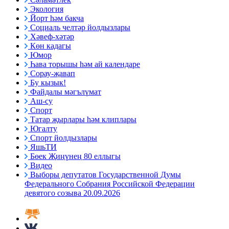
Экология
Йорт һәм бакча
Социаль челтәр йолдызлары
Хәвеф-хәтәр
Көн кадагы
Юмор
Һава торышы һәм ай календаре
Сорау-җавап
Бу кызык!
Файдалы мәгълүмат
Аш-су
Спорт
Татар җырлары һәм клиплары
Югалту
Спорт йолдызлары
ЯшьТИ
Бөек Җиңүнең 80 еллыгы
Видео
Выборы депутатов Государственной Думы
Федерального Собрания Российской Федерации
девятого созыва 20.09.2026