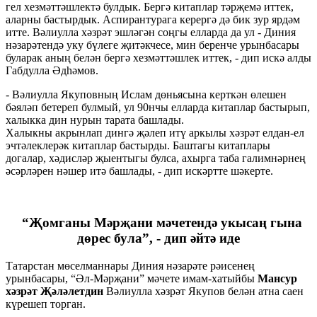
гел хезмәттәшлектә булдык. Бергә китаплар тәрҗемә иттек,
аларны бастырдык. Аспирантурага керергә дә бик зур ярдәм
итте. Вәлиулла хәзрәт эшләгән соңгы елларда да ул - Диния
нәзарәтендә уку бүлеге җитәкчесе, мин беренче урынбасары
буларак аның белән бергә хезмәттәшлек иттек, - дип искә алды
Габдулла Әдһәмов.
- Вәлиулла Якуповның Ислам дөньясына керткән өлешен
бәяләп бетереп булмый, ул 90нчы елларда китаплар бастырып,
халыкка дин нурын тарата башлады.
Халыкны акрынлап дингә җәлеп итү аркылы хәзрәт елдан-ел
эчтәлеклерәк китаплар бастырды. Баштагы китаплары
догалар, хәдисләр җыентыгы булса, ахырга таба галимнәрнең
әсәрләрен нәшер итә башлады, - дип искәртте шәкерте.
“Җомганы Мәрҗани мәчетендә укысаң гына
дөрес була”, - дип әйтә иде
Татарстан мөселманнары Диния нәзарәте рәисенең
урынбасары, “Әл-Мәрҗани” мәчете имам-хатыйбы
Мансур
хәзрәт Җәләлетдин
Вәлиулла хәзрәт Якупов белән атна саен
күрешеп торган.