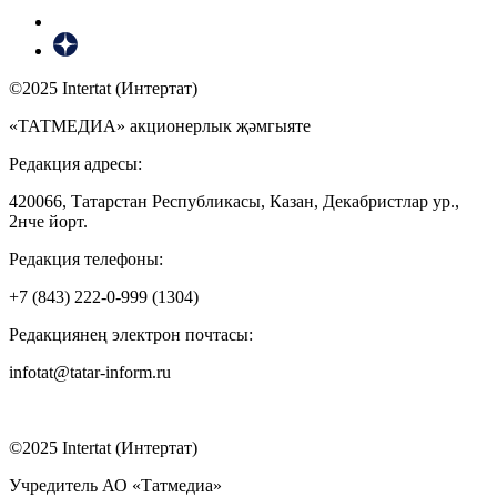
©2025 Intertat (Интертат)
«ТАТМЕДИА» акционерлык җәмгыяте
Редакция адресы:
420066, Татарстан Республикасы, Казан, Декабристлар ур.,
2нче йорт.
Редакция телефоны:
+7 (843) 222-0-999 (1304)
Редакциянең электрон почтасы:
infotat@tatar-inform.ru
©2025 Intertat (Интертат)
Учредитель АО «Татмедиа»