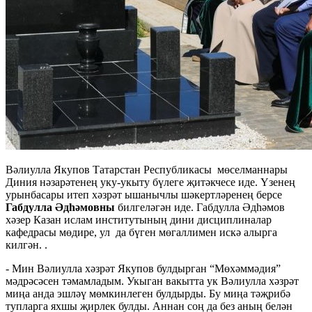
Вәлиулла Якупов Татарстан Республикасы мөселманнары
Диния нәзарәтенең уку-укыту бүлеге җитәкчесе иде. Үзенең
урынбасары итеп хәзрәт ышанычлы шәкертләренең берсе
Габдулла Әдһәмовны
билгеләгән иде. Габдулла Әдһәмов
хәзер Казан ислам институтының дини дисциплиналар
кафедрасы мөдире, ул да бүген мөгаллимен искә алырга
килгән. .
- Мин Вәлиулла хәзрәт Якупов булдырган “Мөхәммәдия”
мәдрәсәсен тәмамладым. Укыган вакытта ук Вәлиулла хәзрәт
миңа анда эшләү мөмкинлеген булдырды. Бу миңа тәҗрибә
тупларга яхшы җирлек булды. Аннан соң да без аның белән