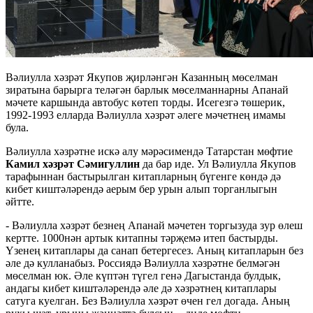
Вәлиулла хәзрәт Якупов җирләнгән Казанның мөселман
зиратына барырга теләгән барлык мөселманнарны Апанай
мәчете каршында автобус көтеп торды. Исегезгә төшерик,
1992-1993 елларда Вәлиулла хәзрәт әлеге мәчетнең имамы
була.
Вәлиулла хәзрәтне искә алу мәрәсимендә Татарстан мөфтие
Камил хәзрәт Сәмигуллин
да бар иде. Ул Вәлиулла Якупов
тарафыннан бастырылган китапларның бүгенге көндә дә
кибет киштәләрендә аерым бер урын алып торганлыгын
әйтте.
- Вәлиулла хәзрәт безнең Апанай мәчетен торгызуда зур өлеш
кертте. 1000нән артык китапны тәрҗемә итеп бастырды.
Үзенең китаплары да санап бетергесез. Аның китапларын без
әле дә кулланабыз. Россиядә Вәлиулла хәзрәтне белмәгән
мөселман юк. Әле күптән түгел генә Дагыстанда булдык,
андагы кибет киштәләрендә әле дә хәзрәтнең китаплары
сатуга куелган. Без Вәлиулла хәзрәт өчен гел догада. Аның