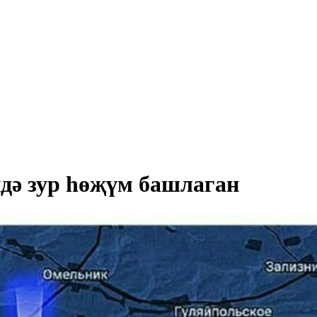
дә зур һөҗүм башлаган