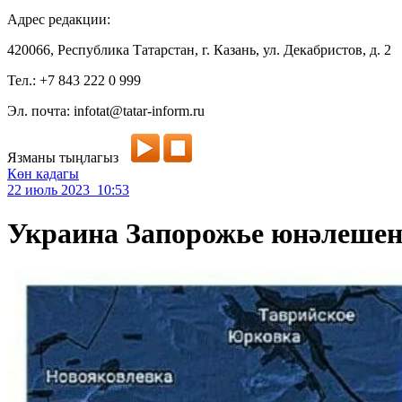
Адрес редакции:
420066, Республика Татарстан, г. Казань, ул. Декабристов, д. 2
Тел.: +7 843 222 0 999
Эл. почта: infotat@tatar-inform.ru
Язманы тыңлагыз
Көн кадагы
22 июль 2023 10:53
Украина Запорожье юнәлешен