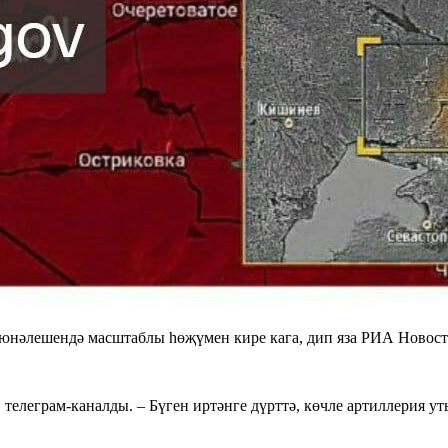
 юнәлешендә масштаблы һөҗүмен кире кага, дип яза РИА Новост
 телеграм-каналды. – Бүген иртәнге дүрттә, көчле артиллерия 