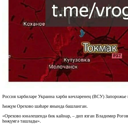
Россия хәрбиләре Украина хәрби көчләренең (ВСУ) Запорожье
Һөҗүм Орехово шәһәре янында башланган.
«Орехово юнәлешендә бик кайнар, – дип язган Владимир Рогов
һөҗүмгә ташлады».