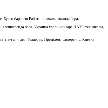
е. Бүген бәрелеш Работино авылы янында бара.
юнәлешләрендә бара. Украина хәрби көчләре НАТО техникасы,
ь түгел», дип белдерде. Президент фикеренчә, Киевка