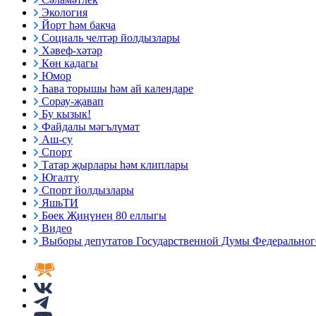
Экология
Йорт һәм бакча
Социаль челтәр йолдызлары
Хәвеф-хәтәр
Көн кадагы
Юмор
Һава торышы һәм ай календаре
Сорау-җавап
Бу кызык!
Файдалы мәгълүмат
Аш-су
Спорт
Татар җырлары һәм клиплары
Югалту
Спорт йолдызлары
ЯшьТИ
Бөек Җиңүнең 80 еллыгы
Видео
Выборы депутатов Государственной Думы Федерального