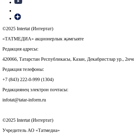
©2025 Intertat (Интертат)
«ТАТМЕДИА» акционерлык җәмгыяте
Редакция адресы:
420066, Татарстан Республикасы, Казан, Декабристлар ур., 2нче
Редакция телефоны:
+7 (843) 222-0-999 (1304)
Редакциянең электрон почтасы:
infotat@tatar-inform.ru
©2025 Intertat (Интертат)
Учредитель АО «Татмедиа»