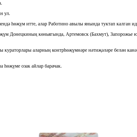
.
н ул.
ндә һөҗүм итте, алар Работино авылы янында туктап калган ид
өҗүм Донецкиның көньягында, Артемовск (Бахмут), Запорожье 
ураторлары аларның контрһөҗүмнәре нәтиҗәләре белән канәгат
 һөҗүме озак айлар барачак.