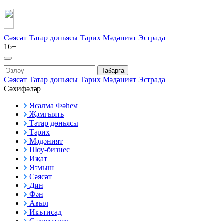
Сәясәт
Татар дөньясы
Тарих
Мәдәният
Эстрада
16+
Табарга
Сәясәт
Татар дөньясы
Тарих
Мәдәният
Эстрада
Сәхифәләр
Ясалма Фәһем
Җәмгыять
Татар дөньясы
Тарих
Мәдәният
Шоу-бизнес
Иҗат
Язмыш
Сәясәт
Дин
Фән
Авыл
Икътисад
Сәламәтлек