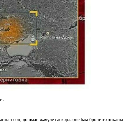
и.
утыннан соң, дошман җәяүле гаскәрләрне һәм бронетехниканы