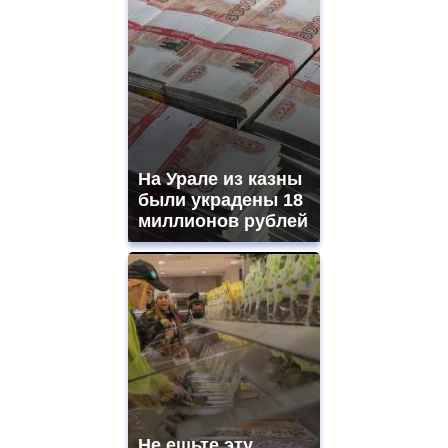
На Урале из казны
были украдены 18
миллионов рублей
Не ешьте эту