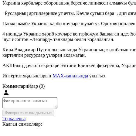
Украина хәрбиләре оборонаның беренче линиясен алмакчы була
«Русларның артиллериясе ут ачты. Көчле сугыш бара», дип язга
Пәнҗешәмбе Украина хәрби көчләре шулай ук Орехово юнәлеше
4 июньдә Украина хәриб көчләре контрһөҗүм башлаган иде. Һ
шул исәптән «Леопард» танклары белән коралланган.
Кичә Владимир Путин чыгышында Украинаның «көнбатыштагы к
кертелгән ресурслар үзләрен акламаган.
АКШның дәүләт секретаре Энтони Блинкен фикеренчә, Украина
Интертат яңалыкларын
MAX-каналында
укыгыз
Комментарийлар (0)
Фикерегезне калдырыгыз
Теркәлергә
Калган символлар: