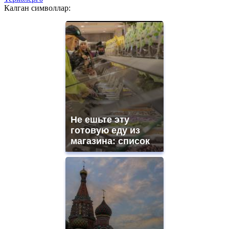
Калган символлар:
Не ешьте эту
готовую еду из
магазина: список