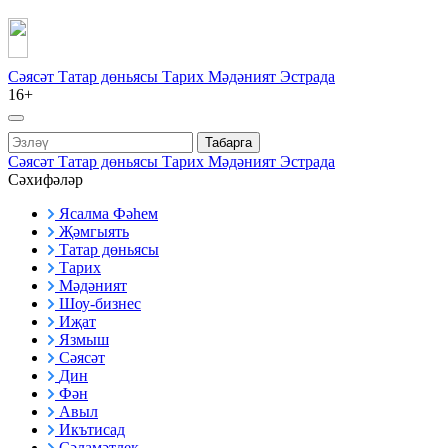
Сәясәт
Татар дөньясы
Тарих
Мәдәният
Эстрада
16+
Табарга
Сәясәт
Татар дөньясы
Тарих
Мәдәният
Эстрада
Сәхифәләр
Ясалма Фәһем
Җәмгыять
Татар дөньясы
Тарих
Мәдәният
Шоу-бизнес
Иҗат
Язмыш
Сәясәт
Дин
Фән
Авыл
Икътисад
Сәламәтлек