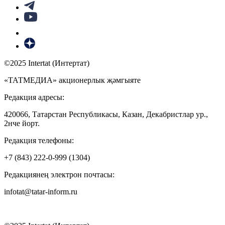
©2025 Intertat (Интертат)
«ТАТМЕДИА» акционерлык җәмгыяте
Редакция адресы:
420066, Татарстан Республикасы, Казан, Декабристлар ур.,
2нче йорт.
Редакция телефоны:
+7 (843) 222-0-999 (1304)
Редакциянең электрон почтасы:
infotat@tatar-inform.ru