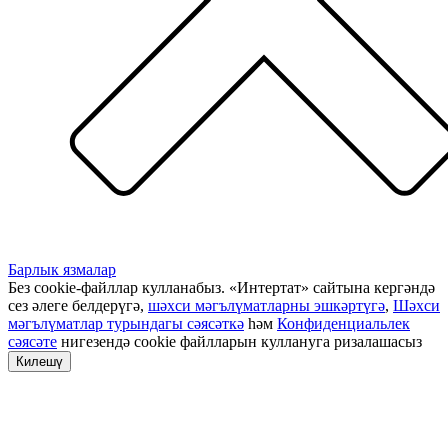
Барлык язмалар
Без cookie-файллар кулланабыз. «Интертат» сайтына кергәндә
сез әлеге белдерүгә,
шәхси мәгълүматларны эшкәртүгә
,
Шәхси
мәгълүматлар турындагы сәясәткә
һәм
Конфиденциальлек
сәясәте
нигезендә cookie файлларын куллануга ризалашасыз
Килешү