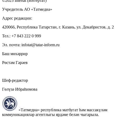
©2025 Intertat (Интертат)
Учредитель АО «Татмедиа»
Адрес редакции:
420066, Республика Татарстан, г. Казань, ул. Декабристов, д. 2
Тел.: +7 843 222 0 999
Эл. почта: infotat@tatar-inform.ru
Баш мөхәррир
Рөстәм Гәрәев
Шеф-редактор
Гөлүзә Ибраһимова
«Татмедиа» республика матбугат һәм массакүләм
коммуникацияләр агентлыгы ярдәме белән чыгарыла.