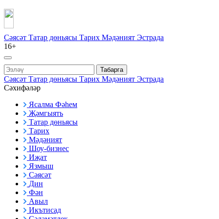
Сәясәт
Татар дөньясы
Тарих
Мәдәният
Эстрада
16+
Табарга
Сәясәт
Татар дөньясы
Тарих
Мәдәният
Эстрада
Сәхифәләр
Ясалма Фәһем
Җәмгыять
Татар дөньясы
Тарих
Мәдәният
Шоу-бизнес
Иҗат
Язмыш
Сәясәт
Дин
Фән
Авыл
Икътисад
Сәламәтлек