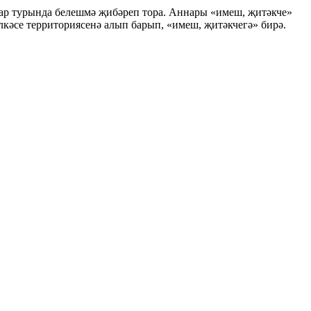
лар турында белешмә җибәреп тора. Аннары «имеш, җитәкче»
өлкәсе территориясенә алып барып, «имеш, җитәкчегә» бирә.