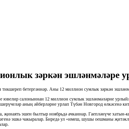
лионлык зәркән эшләнмәләре у
 тикшереп бетергәннәр. Аны 12 миллион сумлык зәркән эшләнмә
әге ювелир салоныннан 12 миллион сумлык эшләнмәләрне урлыйл
шерүчеләр аның әйберләрне урлап Түбән Новгород өлкәсенә китү
, җинаять эшен былтыр ноябрьдә ачканнар. Гаепләнүче хатын-кы
зәгенә эшкә чакыралар. Биредә ул «имеш, шушы оешманы җитәкл
лар.