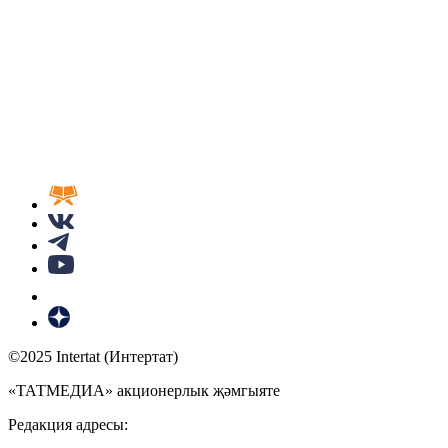
©2025 Intertat (Интертат)
«ТАТМЕДИА» акционерлык җәмгыяте
Редакция адресы: