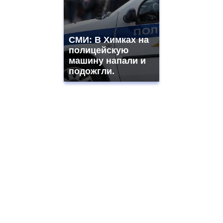
СМИ: В Химках на
полицейскую
машину напали и
подожгли.