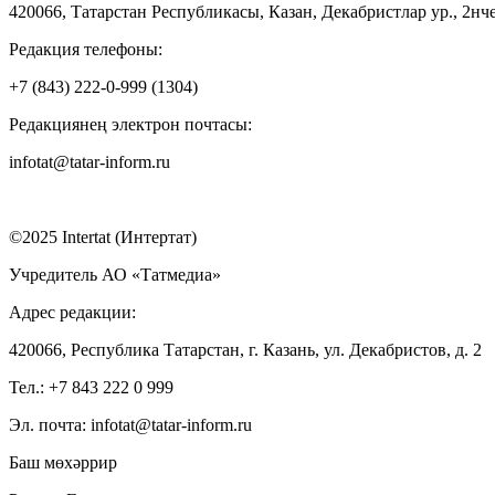
420066, Татарстан Республикасы, Казан, Декабристлар ур., 2нче
Редакция телефоны:
+7 (843) 222-0-999 (1304)
Редакциянең электрон почтасы:
infotat@tatar-inform.ru
©2025 Intertat (Интертат)
Учредитель АО «Татмедиа»
Адрес редакции:
420066, Республика Татарстан, г. Казань, ул. Декабристов, д. 2
Тел.: +7 843 222 0 999
Эл. почта: infotat@tatar-inform.ru
Баш мөхәррир