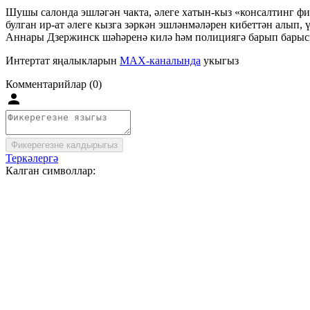
Шушы салонда эшләгән чакта, әлеге хатын-кыз «консалтинг ф
булган ир-ат әлеге кызга зәркән эшләнмәләрен кибеттән алып,
Аннары Дзержинск шәһәренә килә һәм полициягә барып барысы
Интертат яңалыкларын
MAX-каналында
укыгыз
Комментарийлар (0)
Фикерегезне калдырыгыз
Теркәлергә
Калган символлар: