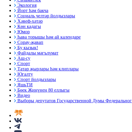
Экология
Йорт һәм бакча
Социаль челтәр йолдызлары
Хәвеф-хәтәр
Көн кадагы
Юмор
Һава торышы һәм ай календаре
Сорау-җавап
Бу кызык!
Файдалы мәгълүмат
Аш-су
Спорт
Татар җырлары һәм клиплары
Югалту
Спорт йолдызлары
ЯшьТИ
Бөек Җиңүнең 80 еллыгы
Видео
Выборы депутатов Государственной Думы Федерального