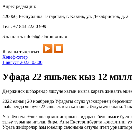
Адрес редакции:
420066, Республика Татарстан, г. Казань, ул. Декабристов, д. 2
Тел.: +7 843 222 0 999
Эл. почта: infotat@tatar-inform.ru
Язманы тыңлагыз
Хәвеф-хәтәр
1 август 2023 03:00
Уфада 22 яшьлек кыз 12 мил
Дзержинск шәһәрендә яшәүче хатын-кызга карата җинаять эшен
2022 елның 20 ноябрендә Уфадагы сәүдә үзәкләренең берсенд
шәһәрендә яшәүче 22 яшьлек кыз катнашы булуы ачыклана. Тик
Уфа буенча Эчке эшләр министрлыгы идарәсе белешмәсе буенча
эзләү турында игълан бирә. Аны Екатеринбургта консалтинг ү
Уфага җибәрәләр һәм ювелир салонына сатучы итеп урнаштыра