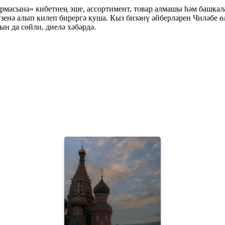
ирмасына» кибетнең эше, ассортимент, товар алмашы һәм башка
 үзенә алып килеп бирергә куша. Кыз бизәнү әйберләрен Чиләбе 
н да сөйли, диелә хәбәрдә.