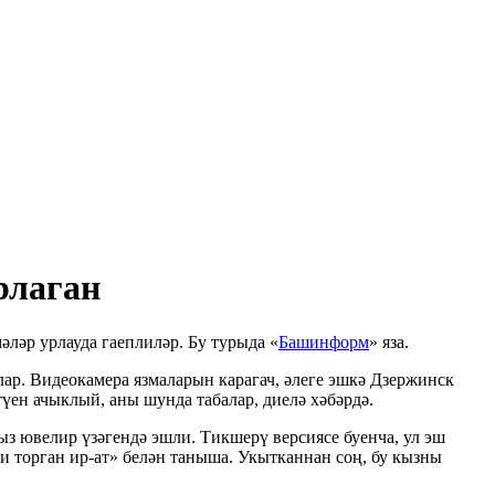
рлаган
ләр урлауда гаеплиләр. Бу турыда «
Башинформ
» яза.
ар. Видеокамера язмаларын карагач, әлеге эшкә Дзержинск
ен ачыклый, аны шунда табалар, диелә хәбәрдә.
з ювелир үзәгендә эшли. Тикшерү версиясе буенча, ул эш
и торган ир-ат» белән таныша. Укытканнан соң, бу кызны