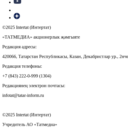
©2025 Intertat (Интертат)
«ТАТМЕДИА» акционерлык җәмгыяте
Редакция адресы:
420066, Татарстан Республикасы, Казан, Декабристлар ур., 2нче
Редакция телефоны:
+7 (843) 222-0-999 (1304)
Редакциянең электрон почтасы:
infotat@tatar-inform.ru
©2025 Intertat (Интертат)
Учредитель АО «Татмедиа»