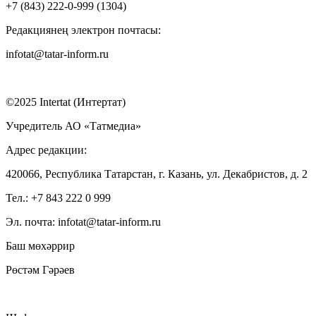
+7 (843) 222-0-999 (1304)
Редакциянең электрон почтасы:
infotat@tatar-inform.ru
©2025 Intertat (Интертат)
Учредитель АО «Татмедиа»
Адрес редакции:
420066, Республика Татарстан, г. Казань, ул. Декабристов, д. 2
Тел.: +7 843 222 0 999
Эл. почта: infotat@tatar-inform.ru
Баш мөхәррир
Рөстәм Гәрәев