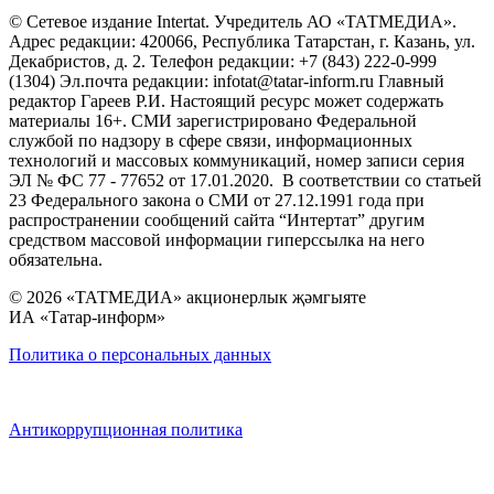
© Сетевое издание Intertat. Учредитель АО «ТАТМЕДИА».
Адрес редакции: 420066, Республика Татарстан, г. Казань, ул.
Декабристов, д. 2. Телефон редакции: +7 (843) 222-0-999
(1304) Эл.почта редакции: infotat@tatar-inform.ru Главный
редактор Гареев Р.И. Настоящий ресурс может содержать
материалы 16+. СМИ зарегистрировано Федеральной
службой по надзору в сфере связи, информационных
технологий и массовых коммуникаций, номер записи серия
ЭЛ № ФС 77 - 77652 от 17.01.2020. В соответствии со статьей
23 Федерального закона о СМИ от 27.12.1991 года при
распространении сообщений сайта “Интертат” другим
средством массовой информации гиперссылка на него
обязательна.
© 2026 «ТАТМЕДИА» акционерлык җәмгыяте
ИА «Татар-информ»
Политика о персональных данных
Антикоррупционная политика