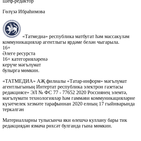
Шеф-редактор
Гөлүзә Ибраһимова
«Татмедиа» республика матбугат һәм массакүләм
коммуникацияләр агентлыгы ярдәме белән чыгарыла.
16+
Әлеге ресурста
16+ категорияләренә
керүче мәгълүмат
булырга мөмкин.
«ТАТМЕДИА» АҖ филиалы «Татар-информ» мәгълүмат
агентлыгының Интертат республика электрон газетасы
редакциясе» ЭЛ № ФС 77 - 77652 2020 Россиянең элемтә,
мәгълүмати технологияләр һәм гаммәви коммуникацияләрне
күзәтчелек хезмәте тарафыннан 2020 елның 17 гыйнварында
теркәлгән
Материалларны тулысынча яки өлешчә куллану бары тик
редакциядән язмача рөхсәт булганда гына мөмкин.