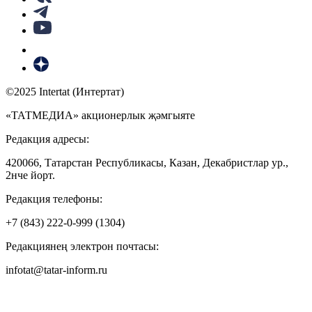
©2025 Intertat (Интертат)
«ТАТМЕДИА» акционерлык җәмгыяте
Редакция адресы:
420066, Татарстан Республикасы, Казан, Декабристлар ур.,
2нче йорт.
Редакция телефоны:
+7 (843) 222-0-999 (1304)
Редакциянең электрон почтасы:
infotat@tatar-inform.ru