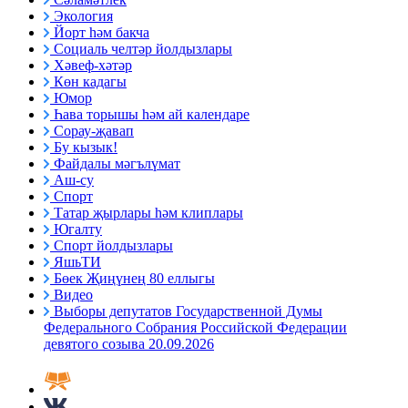
Экология
Йорт һәм бакча
Социаль челтәр йолдызлары
Хәвеф-хәтәр
Көн кадагы
Юмор
Һава торышы һәм ай календаре
Сорау-җавап
Бу кызык!
Файдалы мәгълүмат
Аш-су
Спорт
Татар җырлары һәм клиплары
Югалту
Спорт йолдызлары
ЯшьТИ
Бөек Җиңүнең 80 еллыгы
Видео
Выборы депутатов Государственной Думы
Федерального Собрания Российской Федерации
девятого созыва 20.09.2026