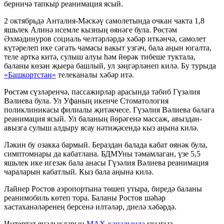
берничә тапкыр реанимация ясый.
2 октябрьдә Анталия-Мәскәү самолетында очкан чакта 1,8
яшьлек Алинә исемле кызның өянәге була. Рөстәм
Әхмәдинуров социаль челтәрләрдә хәбәр иткәнчә, самолет
күтәрелеп ике сәгать чамасы вакыт узгач, бала аңын югалта,
теле артка китә, сулыш алуы һәм йөрәк тибеше туктала,
баланы көзән җыера башлый, ул зәңгәрләнеп килә. Бу турыда
«Башкортстан»
телеканалы хәбәр итә.
Рөстәм сүзләренчә, пассажирлар арасында табиб Гүзәлия
Вәлиева була. Ул Уфаның икенче Стоматология
поликлиникасы филиалы җитәкчесе. Гүзәлия Вәлиева балага
реанимация ясый. Ул баланың йөрәгенә массаж, авыздан-
авызга сулыш алдыру ясау нәтиҗәсендә кыз аңына килә.
Ләкин бу озакка бармый. Бераздан балада кабат өянәк була,
симптомнары да кабатлана. БДМУны тәмамлаган, үзе 5,5
яшьлек ике игезәк бала анасы Гүзәлия Вәлиева реанимация
чараларын кабатлый. Кыз бала аңына килә.
Лайнер Ростов аэропортына төшеп утыра, биредә баланы
реанимобиль көтеп тора. Баланы Ростов шәһәр
хастаханәләренең берсенә илтәләр, диелә хәбәрдә.
Интертат яңалыкларын
MAX-каналында
укыгыз