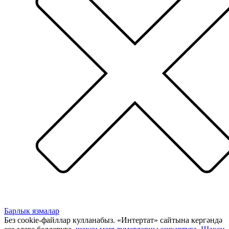
Барлык язмалар
Без cookie-файллар кулланабыз. «Интертат» сайтына кергәндә