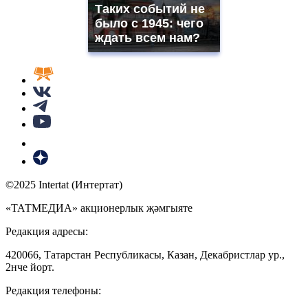
Таких событий не
было с 1945: чего
ждать всем нам?
©2025 Intertat (Интертат)
«ТАТМЕДИА» акционерлык җәмгыяте
Редакция адресы:
420066, Татарстан Республикасы, Казан, Декабристлар ур.,
2нче йорт.
Редакция телефоны: