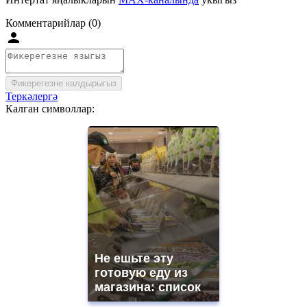
Комментарийлар (0)
Фикерегезне калдырыгыз
Теркәлергә
Калган символлар:
Не ешьте эту
готовую еду из
магазина: список