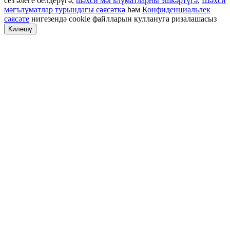
сез әлеге белдерүгә,
шәхси мәгълүматларны эшкәртүгә
,
Шәхси
мәгълүматлар турындагы сәясәткә
һәм
Конфиденциальлек
сәясәте
нигезендә cookie файлларын куллануга ризалашасыз
Килешү