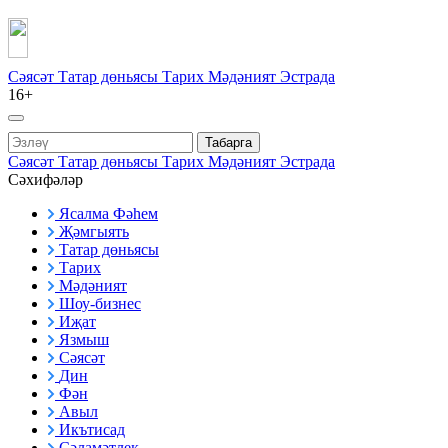
Сәясәт
Татар дөньясы
Тарих
Мәдәният
Эстрада
16+
Табарга
Сәясәт
Татар дөньясы
Тарих
Мәдәният
Эстрада
Сәхифәләр
Ясалма Фәһем
Җәмгыять
Татар дөньясы
Тарих
Мәдәният
Шоу-бизнес
Иҗат
Язмыш
Сәясәт
Дин
Фән
Авыл
Икътисад
Сәламәтлек