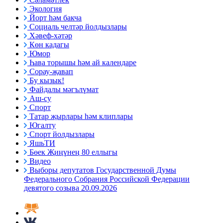
Экология
Йорт һәм бакча
Социаль челтәр йолдызлары
Хәвеф-хәтәр
Көн кадагы
Юмор
Һава торышы һәм ай календаре
Сорау-җавап
Бу кызык!
Файдалы мәгълүмат
Аш-су
Спорт
Татар җырлары һәм клиплары
Югалту
Спорт йолдызлары
ЯшьТИ
Бөек Җиңүнең 80 еллыгы
Видео
Выборы депутатов Государственной Думы
Федерального Собрания Российской Федерации
девятого созыва 20.09.2026