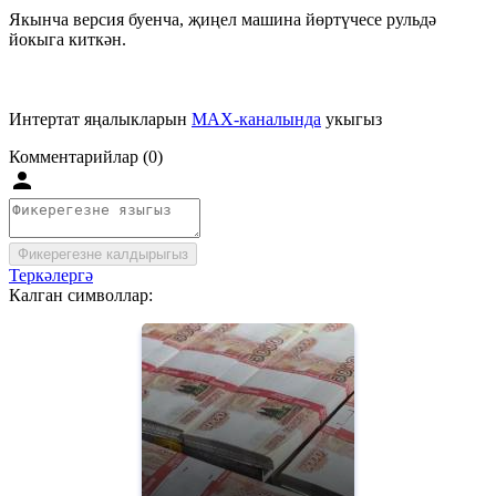
Якынча версия буенча, җиңел машина йөртүчесе рульдә
йокыга киткән.
Интертат яңалыкларын
MAX-каналында
укыгыз
Комментарийлар (0)
Фикерегезне калдырыгыз
Теркәлергә
Калган символлар: