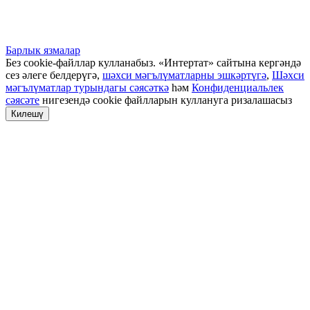
Барлык язмалар
Без cookie-файллар кулланабыз. «Интертат» сайтына кергәндә
сез әлеге белдерүгә,
шәхси мәгълүматларны эшкәртүгә
,
Шәхси
мәгълүматлар турындагы сәясәткә
һәм
Конфиденциальлек
сәясәте
нигезендә cookie файлларын куллануга ризалашасыз
Килешү