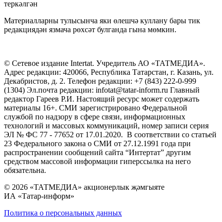
теркәлгән
Материалларны тулысынча яки өлешчә куллану бары тик
редакциядән язмача рөхсәт булганда гына мөмкин.
© Сетевое издание Intertat. Учредитель АО «ТАТМЕДИА».
Адрес редакции: 420066, Республика Татарстан, г. Казань, ул.
Декабристов, д. 2. Телефон редакции: +7 (843) 222-0-999
(1304) Эл.почта редакции: infotat@tatar-inform.ru Главный
редактор Гареев Р.И. Настоящий ресурс может содержать
материалы 16+. СМИ зарегистрировано Федеральной
службой по надзору в сфере связи, информационных
технологий и массовых коммуникаций, номер записи серия
ЭЛ № ФС 77 - 77652 от 17.01.2020. В соответствии со статьей
23 Федерального закона о СМИ от 27.12.1991 года при
распространении сообщений сайта “Интертат” другим
средством массовой информации гиперссылка на него
обязательна.
© 2026 «ТАТМЕДИА» акционерлык җәмгыяте
ИА «Татар-информ»
Политика о персональных данных