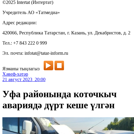
©2025 Intertat (Интертат)
Учредитель АО «Татмедиа»
Адрес редакции:
420066, Республика Татарстан, г. Казань, ул. Декабристов, д. 2
Тел.: +7 843 222 0 999
Эл. почта: infotat@tatar-inform.ru
Язманы тыңлагыз
Хәвеф-хәтәр
21 август 2023 20:00
Уфа районында коточкыч
авариядә дүрт кеше үлгән