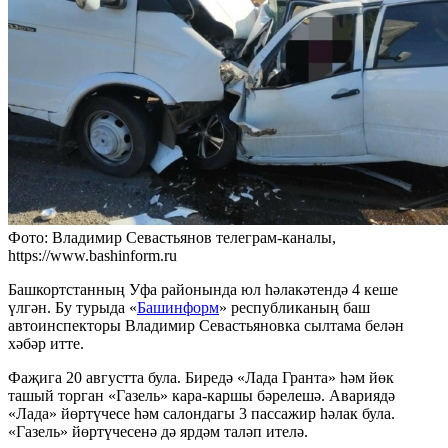
Фото: Владимир Севастьянов телеграм-каналы,
https://www.bashinform.ru
Башкортстанның Уфа районында юл һәлакәтендә 4 кеше
үлгән. Бу турыда «
Башинформ
» республиканың баш
автоинспекторы Владимир Севастьяновка сылтама белән
хәбәр итте.
Фаҗига 20 августта була. Биредә «Лада Гранта» һәм йөк
ташый торган «Газель» кара-каршы бәрелешә. Авариядә
«Лада» йөртүчесе һәм салондагы 3 пассажир һәлак була.
«Газель» йөртүчесенә дә ярдәм таләп ителә.