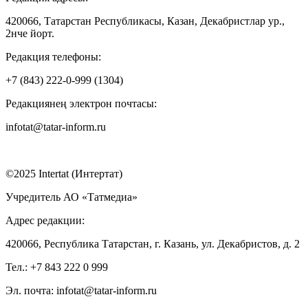
420066, Татарстан Республикасы, Казан, Декабристлар ур.,
2нче йорт.
Редакция телефоны:
+7 (843) 222-0-999 (1304)
Редакциянең электрон почтасы:
infotat@tatar-inform.ru
©2025 Intertat (Интертат)
Учредитель АО «Татмедиа»
Адрес редакции:
420066, Республика Татарстан, г. Казань, ул. Декабристов, д. 2
Тел.: +7 843 222 0 999
Эл. почта: infotat@tatar-inform.ru