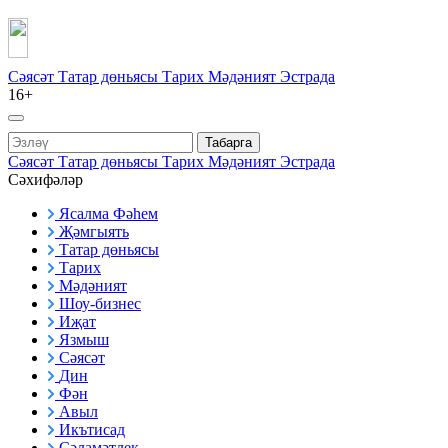
Сәясәт
Татар дөньясы
Тарих
Мәдәният
Эстрада
16+
Табарга
Сәясәт
Татар дөньясы
Тарих
Мәдәният
Эстрада
Сәхифәләр
Ясалма Фәһем
Җәмгыять
Татар дөньясы
Тарих
Мәдәният
Шоу-бизнес
Иҗат
Язмыш
Сәясәт
Дин
Фән
Авыл
Икътисад
Сәламәтлек