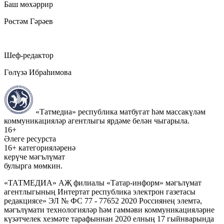
Баш мөхәррир
Рөстәм Гәрәев
Шеф-редактор
Гөлүзә Ибраһимова
«Татмедиа» республика матбугат һәм массакүләм
коммуникацияләр агентлыгы ярдәме белән чыгарыла.
16+
Әлеге ресурста
16+ категорияләренә
керүче мәгълүмат
булырга мөмкин.
«ТАТМЕДИА» АҖ филиалы «Татар-информ» мәгълүмат
агентлыгының Интертат республика электрон газетасы
редакциясе» ЭЛ № ФС 77 - 77652 2020 Россиянең элемтә,
мәгълүмати технологияләр һәм гаммәви коммуникацияләрне
күзәтчелек хезмәте тарафыннан 2020 елның 17 гыйнварында