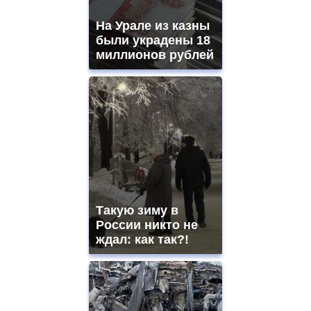
На Урале из казны
были украдены 18
миллионов рублей
Такую зиму в
России никто не
ждал: как так?!