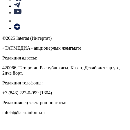
©2025 Intertat (Интертат)
«ТАТМЕДИА» акционерлык җәмгыяте
Редакция адресы:
420066, Татарстан Республикасы, Казан, Декабристлар ур.,
2нче йорт.
Редакция телефоны:
+7 (843) 222-0-999 (1304)
Редакциянең электрон почтасы:
infotat@tatar-inform.ru