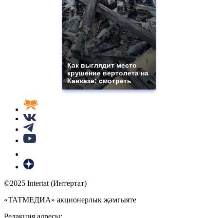
Как выглядит место
крушение вертолета на
Кавказе: смотреть
©2025 Intertat (Интертат)
«ТАТМЕДИА» акционерлык җәмгыяте
Редакция адресы: