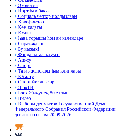
Экология
Йорт һәм бакча
Социаль челтәр йолдызлары
Хәвеф-хәтәр
Көн кадагы
Юмор
Һава торышы һәм ай календаре
Сорау-җавап
Бу кызык!
Файдалы мәгълүмат
Аш-су
Спорт
Татар җырлары һәм клиплары
Югалту
Спорт йолдызлары
ЯшьТИ
Бөек Җиңүнең 80 еллыгы
Видео
Выборы депутатов Государственной Думы
Федерального Собрания Российской Федерации
девятого созыва 20.09.2026