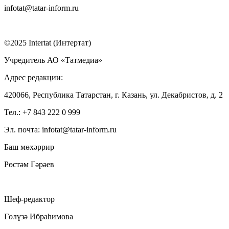
infotat@tatar-inform.ru
©2025 Intertat (Интертат)
Учредитель АО «Татмедиа»
Адрес редакции:
420066, Республика Татарстан, г. Казань, ул. Декабристов, д. 2
Тел.: +7 843 222 0 999
Эл. почта: infotat@tatar-inform.ru
Баш мөхәррир
Рөстәм Гәрәев
Шеф-редактор
Гөлүзә Ибраһимова