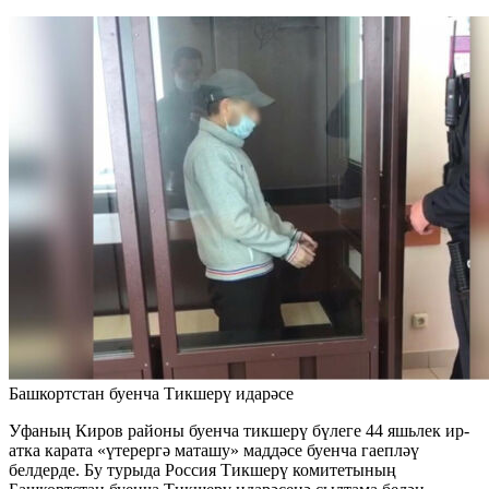
Башкортстан буенча Тикшерү идарәсе
Уфаның Киров районы буенча тикшерү бүлеге 44 яшьлек ир-
атка карата «үтерергә маташу» маддәсе буенча гаепләү
белдерде. Бу турыда Россия Тикшерү комитетының