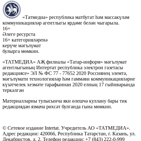
«Татмедиа» республика матбугат һәм массакүләм
коммуникацияләр агентлыгы ярдәме белән чыгарыла.
16+
Әлеге ресурста
16+ категорияләренә
керүче мәгълүмат
булырга мөмкин.
«ТАТМЕДИА» АҖ филиалы «Татар-информ» мәгълүмат
агентлыгының Интертат республика электрон газетасы
редакциясе» ЭЛ № ФС 77 - 77652 2020 Россиянең элемтә,
мәгълүмати технологияләр һәм гаммәви коммуникацияләрне
күзәтчелек хезмәте тарафыннан 2020 елның 17 гыйнварында
теркәлгән
Материалларны тулысынча яки өлешчә куллану бары тик
редакциядән язмача рөхсәт булганда гына мөмкин.
© Сетевое издание Intertat. Учредитель АО «ТАТМЕДИА».
Адрес редакции: 420066, Республика Татарстан, г. Казань, ул.
Декабристов, д. 2. Телефон редакции: +7 (843) 222-0-999