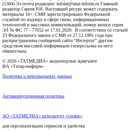
(1304) Эл.почта редакции: infotat@tatar-inform.ru Главный
редактор Гареев Р.И. Настоящий ресурс может содержать
материалы 16+. СМИ зарегистрировано Федеральной
службой по надзору в сфере связи, информационных
технологий и массовых коммуникаций, номер записи серия
ЭЛ № ФС 77 - 77652 от 17.01.2020. В соответствии со статьей
23 Федерального закона о СМИ от 27.12.1991 года при
распространении сообщений сайта “Интертат” другим
средством массовой информации гиперссылка на него
обязательна.
© 2026 «ТАТМЕДИА» акционерлык җәмгыяте
ИА «Татар-информ»
Политика о персональных данных
Антикоррупционная политика
АО «ТАТМЕДИА» использует «cookie»
для персонализации сервисов и удобства