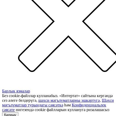
Барлык язмалар
Без cookie-файллар кулланабыз. «Интертат» сайтына кергәндә
сез әлеге белдерүгә,
шәхси мәгълүматларны эшкәртүгә
,
Шәхси
мәгълүматлар турындагы сәясәткә
һәм
Конфиденциальлек
сәясәте
нигезендә cookie файлларын куллануга ризалашасыз
Килешү