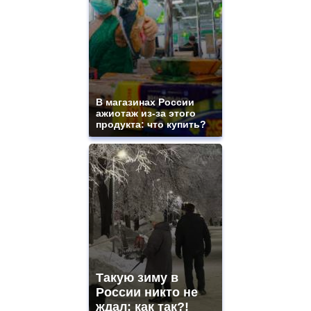
В магазинах России
ажиотаж из-за этого
продукта: что купить?
Такую зиму в
России никто не
ждал: как так?!