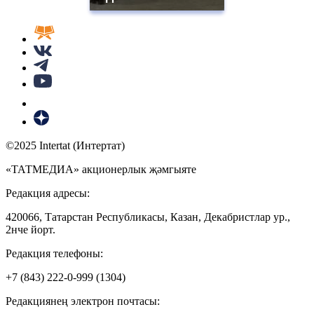
©2025 Intertat (Интертат)
«ТАТМЕДИА» акционерлык җәмгыяте
Редакция адресы:
420066, Татарстан Республикасы, Казан, Декабристлар ур.,
2нче йорт.
Редакция телефоны:
+7 (843) 222-0-999 (1304)
Редакциянең электрон почтасы: