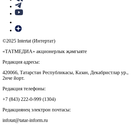
©2025 Intertat (Интертат)
«ТАТМЕДИА» акционерлык җәмгыяте
Редакция адресы:
420066, Татарстан Республикасы, Казан, Декабристлар ур.,
2нче йорт.
Редакция телефоны:
+7 (843) 222-0-999 (1304)
Редакциянең электрон почтасы:
infotat@tatar-inform.ru