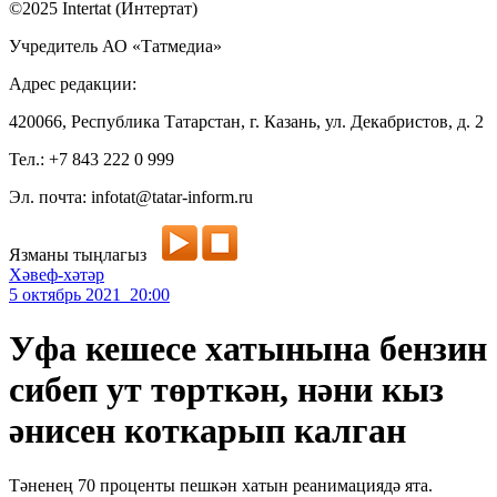
©2025 Intertat (Интертат)
Учредитель АО «Татмедиа»
Адрес редакции:
420066, Республика Татарстан, г. Казань, ул. Декабристов, д. 2
Тел.: +7 843 222 0 999
Эл. почта: infotat@tatar-inform.ru
Язманы тыңлагыз
Хәвеф-хәтәр
5 октябрь 2021 20:00
Уфа кешесе хатынына бензин
сибеп ут төрткән, нәни кыз
әнисен коткарып калган
Тәненең 70 проценты пешкән хатын реанимациядә ята.