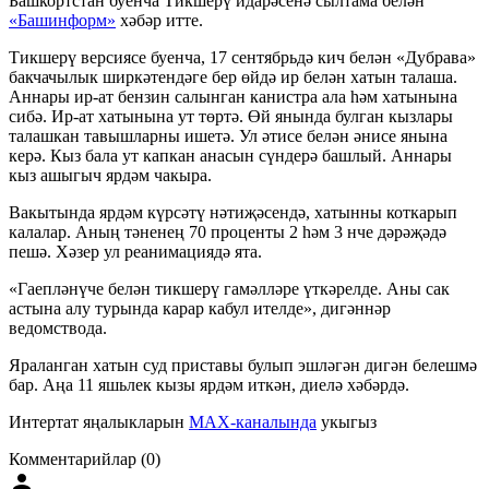
Башкортстан буенча Тикшерү идарәсенә сылтама белән
«Башинформ»
хәбәр итте.
Тикшерү версиясе буенча, 17 сентябрьдә кич белән «Дубрава»
бакчачылык ширкәтендәге бер өйдә ир белән хатын талаша.
Аннары ир-ат бензин салынган канистра ала һәм хатынына
сибә. Ир-ат хатынына ут төртә. Өй янында булган кызлары
талашкан тавышларны ишетә. Ул әтисе белән әнисе янына
керә. Кыз бала ут капкан анасын сүндерә башлый. Аннары
кыз ашыгыч ярдәм чакыра.
Вакытында ярдәм күрсәтү нәтиҗәсендә, хатынны коткарып
калалар. Аның тәненең 70 проценты 2 һәм 3 нче дәрәҗәдә
пешә. Хәзер ул реанимациядә ята.
«Гаепләнүче белән тикшерү гамәлләре үткәрелде. Аны сак
астына алу турында карар кабул ителде», дигәннәр
ведомствода.
Яраланган хатын суд приставы булып эшләгән дигән белешмә
бар. Аңа 11 яшьлек кызы ярдәм иткән, диелә хәбәрдә.
Интертат яңалыкларын
MAX-каналында
укыгыз
Комментарийлар (0)