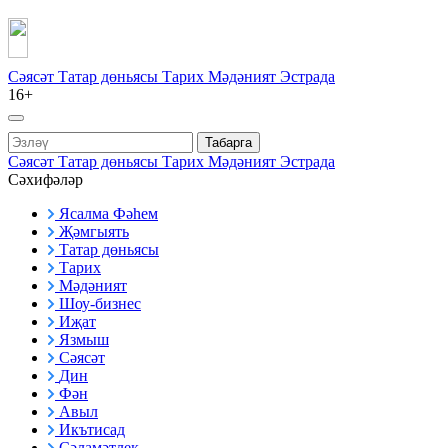
Сәясәт
Татар дөньясы
Тарих
Мәдәният
Эстрада
16+
Табарга
Сәясәт
Татар дөньясы
Тарих
Мәдәният
Эстрада
Сәхифәләр
Ясалма Фәһем
Җәмгыять
Татар дөньясы
Тарих
Мәдәният
Шоу-бизнес
Иҗат
Язмыш
Сәясәт
Дин
Фән
Авыл
Икътисад
Сәламәтлек