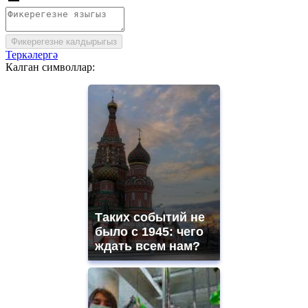
Фикерегезне калдырыгыз
Теркәлергә
Калган символлар:
Таких событий не
было с 1945: чего
ждать всем нам?