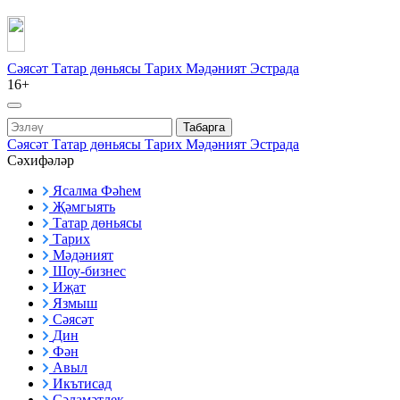
Сәясәт
Татар дөньясы
Тарих
Мәдәният
Эстрада
16+
Табарга
Сәясәт
Татар дөньясы
Тарих
Мәдәният
Эстрада
Сәхифәләр
Ясалма Фәһем
Җәмгыять
Татар дөньясы
Тарих
Мәдәният
Шоу-бизнес
Иҗат
Язмыш
Сәясәт
Дин
Фән
Авыл
Икътисад
Сәламәтлек