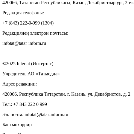
420066, Татарстан Республикасы, Казан, Декабристлар ур., 2нче
Редакция телефоны:
+7 (843) 222-0-999 (1304)
Редакциянең электрон почтасы:
infotat@tatar-inform.ru
©2025 Intertat (Интертат)
Учредитель АО «Татмедиа»
Адрес редакции:
420066, Республика Татарстан, г. Казань, ул. Декабристов, д. 2
Тел.: +7 843 222 0 999
Эл. почта: infotat@tatar-inform.ru
Баш мөхәррир