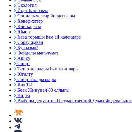
Экология
Йорт һәм бакча
Социаль челтәр йолдызлары
Хәвеф-хәтәр
Көн кадагы
Юмор
Һава торышы һәм ай календаре
Сорау-җавап
Бу кызык!
Файдалы мәгълүмат
Аш-су
Спорт
Татар җырлары һәм клиплары
Югалту
Спорт йолдызлары
ЯшьТИ
Бөек Җиңүнең 80 еллыгы
Видео
Выборы депутатов Государственной Думы Федерального