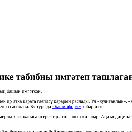
 ике табибны имгәтеп ташлага
ның башын имгәткән.
к ир-атка карата гаепләү карарын раслады. Ул «хулиганлык», «
енча гаепләнә. Бу турыда
«Башинформ»
хәбәр итте.
мерлы хастаханәгә исерек ир-атны алып киләләр. Аңа медицина 
 сәбәп булмаган килеш, табиб-токсикологка карата көч куллана,