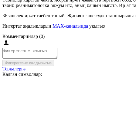
табиб-реаниматологка һөҗүм итә, аның башын имгәтә. Ир-ат таб
36 яшьлек ир-ат гаебен таный. Җинаять эше судка тапшырылган
Интертат яңалыкларын
MAX-каналында
укыгыз
Комментарийлар (0)
Фикерегезне калдырыгыз
Теркәлергә
Калган символлар: