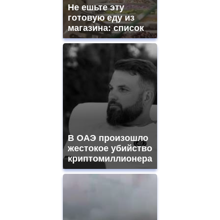
Не ешьте эту
готовую еду из
магазина: список
В ОАЭ произошло
жестокое убийство
криптомиллионера