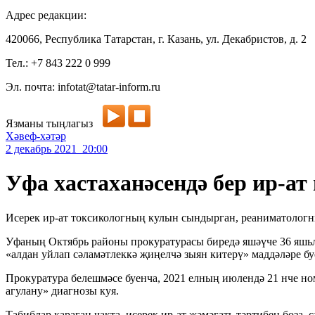
Адрес редакции:
420066, Республика Татарстан, г. Казань, ул. Декабристов, д. 2
Тел.: +7 843 222 0 999
Эл. почта: infotat@tatar-inform.ru
Язманы тыңлагыз
Хәвеф-хәтәр
2 декабрь 2021 20:00
Уфа хастаханәсендә бер ир-ат
Исерек ир-ат токсикологның кулын сындырган, реаниматолог
Уфаның Октябрь районы прокуратурасы биредә яшәүче 36 яшьле
«алдан уйлап сәламәтлеккә җиңелчә зыян китерү» маддәләре бу
Прокуратура белешмәсе буенча, 2021 елның июлендә 21 нче но
агулану» диагнозы куя.
Табиблар караган чакта, исерек ир-ат җәмәгать тәртибен боза,