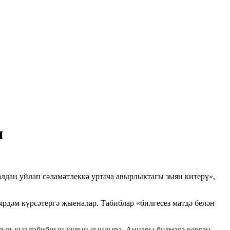
н
алдан уйлап сәламәтлеккә уртача авырлыктагы зыян китерү»,
ярдәм күрсәтергә җыеналар. Табиблар «билгесез матдә белән
 хатын-кыз табибның кулын сындыра. Аннары бүлмәгә кергән