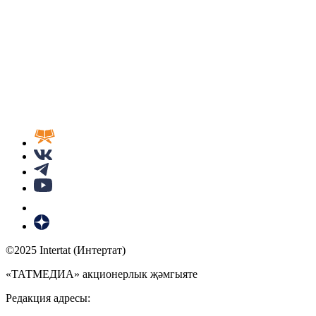
©2025 Intertat (Интертат)
«ТАТМЕДИА» акционерлык җәмгыяте
Редакция адресы: