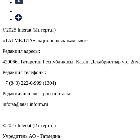
©2025 Intertat (Интертат)
«ТАТМЕДИА» акционерлык җәмгыяте
Редакция адресы:
420066, Татарстан Республикасы, Казан, Декабристлар ур., 2нче
Редакция телефоны:
+7 (843) 222-0-999 (1304)
Редакциянең электрон почтасы:
infotat@tatar-inform.ru
©2025 Intertat (Интертат)
Учредитель АО «Татмедиа»