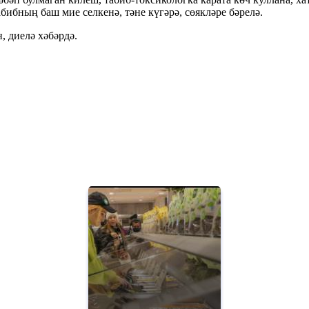
ибның баш мие селкенә, тәне күгәрә, сөякләре бәрелә.
, диелә хәбәрдә.