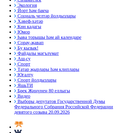
Экология
Йорт һәм бакча
Социаль челтәр йолдызлары
Хәвеф-хәтәр
Көн кадагы
Юмор
Һава торышы һәм ай календаре
Сорау-җавап
Бу кызык!
Файдалы мәгълүмат
Аш-су
Спорт
Татар җырлары һәм клиплары
Югалту
Спорт йолдызлары
ЯшьТИ
Бөек Җиңүнең 80 еллыгы
Видео
Выборы депутатов Государственной Думы
Федерального Собрания Российской Федерации
девятого созыва 20.09.2026