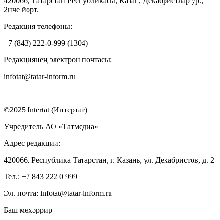
420066, Татарстан Республикасы, Казан, Декабристлар ур.,
2нче йорт.
Редакция телефоны:
+7 (843) 222-0-999 (1304)
Редакциянең электрон почтасы:
infotat@tatar-inform.ru
©2025 Intertat (Интертат)
Учредитель АО «Татмедиа»
Адрес редакции:
420066, Республика Татарстан, г. Казань, ул. Декабристов, д. 2
Тел.: +7 843 222 0 999
Эл. почта: infotat@tatar-inform.ru
Баш мөхәррир