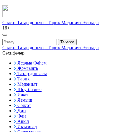
Сәясәт
Татар дөньясы
Тарих
Мәдәният
Эстрада
16+
Табарга
Сәясәт
Татар дөньясы
Тарих
Мәдәният
Эстрада
Сәхифәләр
Ясалма Фәһем
Җәмгыять
Татар дөньясы
Тарих
Мәдәният
Шоу-бизнес
Иҗат
Язмыш
Сәясәт
Дин
Фән
Авыл
Икътисад
Сәламәтлек