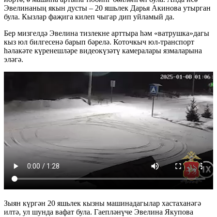
Эвелинаның якын дусты – 20 яшьлек Дарья Акинова утырган
була. Кызлар фаҗига килеп чыгар дип уйламый да.
Бер мизгелдә Эвелина тизлекне арттыра һәм «ватрушка»дагы
кыз юл билгесенә барып бәрелә. Коточкыч юл-транспорт
һәлакәте күренешләре видеокүзәтү камералары язмаларына
эләгә.
Зыян күргән 20 яшьлек кызны машинадагылар хастаханәгә
илтә, ул шунда вафат була. Гаепләнүче Эвелина Якупова