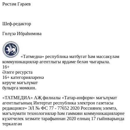
Рөстәм Гәрәев
Шеф-редактор
Гөлүзә Ибраһимова
«Татмедиа» республика матбугат һәм массакүләм
коммуникацияләр агентлыгы ярдәме белән чыгарыла.
16+
Әлеге ресурста
16+ категорияләренә
керүче мәгълүмат
булырга мөмкин.
«ТАТМЕДИА» АҖ филиалы «Татар-информ» мәгълүмат
агентлыгының Интертат республика электрон газетасы
редакциясе» ЭЛ № ФС 77 - 77652 2020 Россиянең элемтә,
мәгълүмати технологияләр һәм гаммәви коммуникацияләрне
күзәтчелек хезмәте тарафыннан 2020 елның 17 гыйнварында
теркәлгән