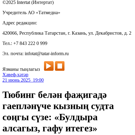
©2025 Intertat (Интертат)
Учредитель АО «Татмедиа»
Адрес редакции:
420066, Республика Татарстан, г. Казань, ул. Декабристов, д. 2
Тел.: +7 843 222 0 999
Эл. почта: infotat@tatar-inform.ru
Язманы тыңлагыз
Хәвеф-хәтәр
21 июнь 2025 19:00
Тюбинг белән фаҗигадә
гаепләнүче кызның судта
соңгы сүзе: «Булдыра
алсагыз, гафу итегез»