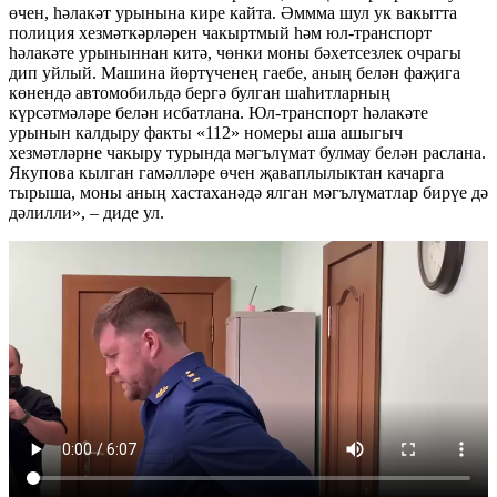
өчен, һәлакәт урынына кире кайта. Әммма шул ук вакытта
полиция хезмәткәрләрен чакыртмый һәм юл-транспорт
һәлакәте урыныннан китә, чөнки моны бәхетсезлек очрагы
дип уйлый. Машина йөртүченең гаебе, аның белән фаҗига
көнендә автомобильдә бергә булган шаһитларның
күрсәтмәләре белән исбатлана. Юл-транспорт һәлакәте
урынын калдыру факты «112» номеры аша ашыгыч
хезмәтләрне чакыру турында мәгълүмат булмау белән раслана.
Якупова кылган гамәлләре өчен җаваплылыктан качарга
тырыша, моны аның хастаханәдә ялган мәгълүматлар бирүе дә
дәлилли», – диде ул.