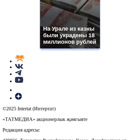
На Урале из казны
были украдены 18
миллионов рублей
©2025 Intertat (Интертат)
«ТАТМЕДИА» акционерлык җәмгыяте
Редакция адресы: