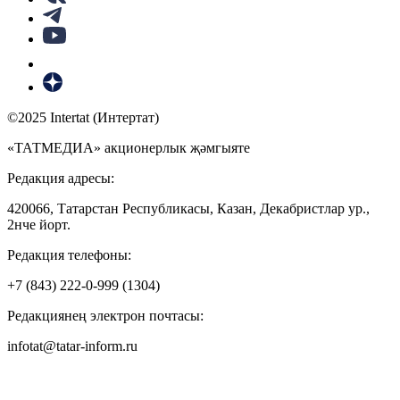
©2025 Intertat (Интертат)
«ТАТМЕДИА» акционерлык җәмгыяте
Редакция адресы:
420066, Татарстан Республикасы, Казан, Декабристлар ур.,
2нче йорт.
Редакция телефоны:
+7 (843) 222-0-999 (1304)
Редакциянең электрон почтасы:
infotat@tatar-inform.ru