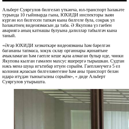
Альберт Суяргулов билгеләп үткәнчә, юл-транспорт һәлакәте
турында 10 гыйнварда гына, ЮХИДИ инспекторы зыян
күргән юл билгесен тапкач кына билгеле була, соңрак ул
һәлакәтнең видеоязмасын да таба. Ә Якупова үз гаебен
авариягә аның катнашы булуына дәлилләр табылгач кына
таный.
«Әгәр ЮХИДИ хезмәткәре видеоязманы һәм бәрелгән
багананы тапмаса, хокук склау органнары җинаятьне
ачыкламаган һәм гаепле кеше җәза алмаган булыр иде, чөнки
Якупова кылган гамәлен махсус яшерергә тырышкан. Судтан
нәкъ менә шуңа игътибар итүен сорыйм. Гаепләнүчегә 5 ел
колония җәзасын билгеләвегезне һәм аны транспорт белән
идарә итүдән тыюыгызны сорыйм», « диде Альберт
Суяргулов утырышта.