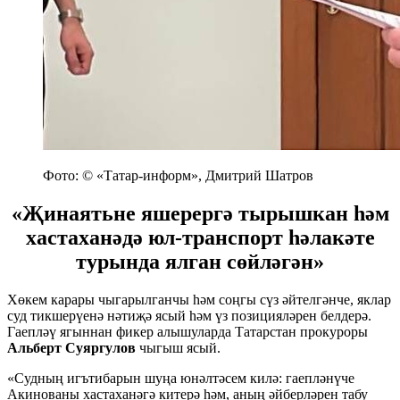
Фото: © «Татар-информ», Дмитрий Шатров
«Җинаятьне яшерергә тырышкан һәм
хастаханәдә юл-транспорт һәлакәте
турында ялган сөйләгән»
Хөкем карары чыгарылганчы һәм соңгы сүз әйтелгәнче, яклар
суд тикшерүенә нәтиҗә ясый һәм үз позицияләрен белдерә.
Гаепләү ягыннан фикер алышуларда Татарстан прокуроры
Альберт Суяргулов
чыгыш ясый.
«Судның игътибарын шуңа юнәлтәсем килә: гаепләнүче
Акинованы хастаханәгә китерә һәм, аның әйберләрен табу