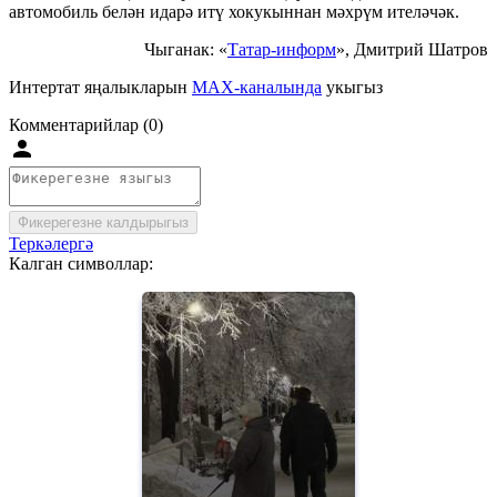
автомобиль белән идарә итү хокукыннан мәхрүм ителәчәк.
Чыганак: «
Татар-информ
», Дмитрий Шатров
Интертат яңалыкларын
MAX-каналында
укыгыз
Комментарийлар (0)
Фикерегезне калдырыгыз
Теркәлергә
Калган символлар: