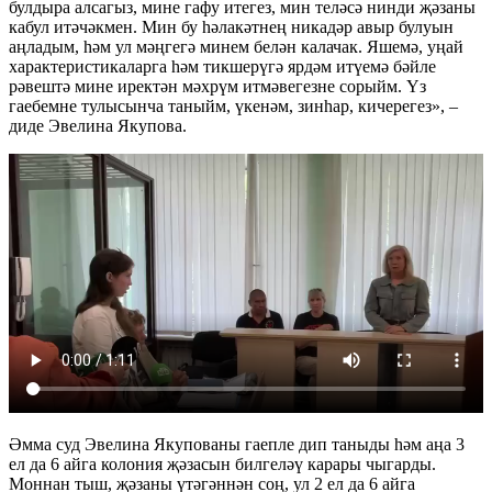
булдыра алсагыз, мине гафу итегез, мин теләсә нинди җәзаны
кабул итәчәкмен. Мин бу һәлакәтнең никадәр авыр булуын
аңладым, һәм ул мәңгегә минем белән калачак. Яшемә, уңай
характеристикаларга һәм тикшерүгә ярдәм итүемә бәйле
рәвештә мине иректән мәхрүм итмәвегезне сорыйм. Үз
гаебемне тулысынча таныйм, үкенәм, зинһар, кичерегез», –
диде Эвелина Якупова.
Әмма суд Эвелина Якупованы гаепле дип таныды һәм аңа 3
ел да 6 айга колония җәзасын билгеләү карары чыгарды.
Моннан тыш, җәзаны үтәгәннән соң, ул 2 ел да 6 айга