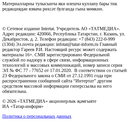
Материалларны тулысынча яки өлешчә куллану бары тик
редакциядән язмача рөхсәт булганда гына мөмкин.
© Сетевое издание Intertat. Учредитель АО «ТАТМЕДИА».
Адрес редакции: 420066, Республика Татарстан, г. Казань, ул.
Декабристов, д. 2. Телефон редакции: +7 (843) 222-0-999
(1304) Эл.почта редакции: infotat@tatar-inform.ru Главный
редактор Гареев Р.И. Настоящий ресурс может содержать
материалы 16+. СМИ зарегистрировано Федеральной
службой по надзору в сфере связи, информационных
технологий и массовых коммуникаций, номер записи серия
ЭЛ № ФС 77 - 77652 от 17.01.2020. В соответствии со статьей
23 Федерального закона о СМИ от 27.12.1991 года при
распространении сообщений сайта “Интертат” другим
средством массовой информации гиперссылка на него
обязательна.
© 2026 «ТАТМЕДИА» акционерлык җәмгыяте
ИА «Татар-информ»
Политика о персональных данных