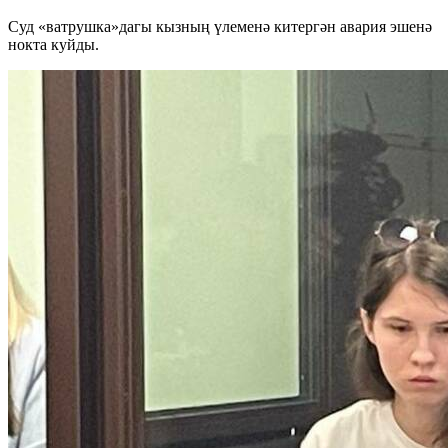
Суд «ватрушка»дагы кызның үлеменә китергән авария эшенә
нокта куйды.