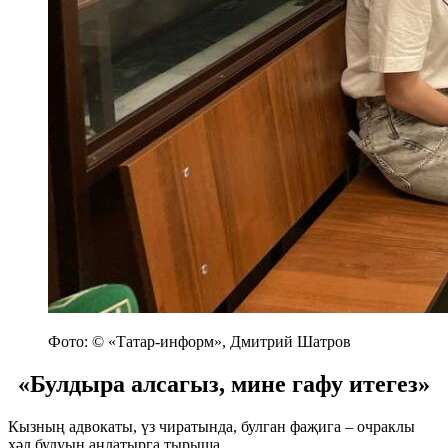
Фото: © «Татар-информ», Дмитрий Шатров
«Булдыра алсагыз, мине гафу итегез»
Кызның адвокаты, үз чиратында, булган фаҗига – очраклы
хәл булуын аңлатырга тырыша.