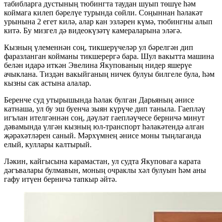
табибларга дустының тюбингта таудан шуып төшүе һәм
коймага килеп бәрелүе турында сөйли. Соңыннан һәлакәт
урынына 2 егет килә, алар кан эзләрен күмә, тюбингны алып
китә. Бу мизгел дә видеокүзәтү камераларына эләгә.
Кызның үлеменнән соң, тикшерүчеләр ул бәрелгән дип
фаразланган койманы тикшерергә бара. Шул вакытта машина
белән идарә иткән Эвелина Якупованың нидер яшерүе
ачыклана. Тиздән вакыйганың ничек булуы билгеле була, һәм
кызны сак астына алалар.
Беренче суд утырышында һәлак булган Дарьяның әнисе
катнаша, ул бу эш буенча зыян күрүче дип таныла. Гаепләү
игълан ителгәннән соң, дәүләт гаепләүчесе берничә минут
дәвамында үлгән кызның юл-транспорт һәлакәтендә алган
җәрәхәтләрен саный. Мәрхүмнең әнисе моны тыңлаганда
елый, куллары калтырый.
Ләкин, кайгысына карамастан, ул судта Якуповага карата
дәгъвалары булмавын, моның очраклы хәл булуын һәм аны
гафу итүен берничә тапкыр әйтә.