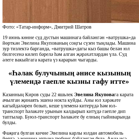
Фото: «Татар-информ», Дмитрий Шатров
19 июнь көнне суд дустын машинага бәйләнгән «ватрушка»да
йөрткән Эвелина Якупованың соңгы сүзен тыңлады. Машина
зур тизлектә барганда, «ватрушка»дагы кыз башы белән юл
билгесенә килеп бәрелә һәм алган җәрәхәтләрдән үлә. Суд
әлеге вакыйгага карата үз карарын чыгарды.
«Һәлак булучының әнисе кызының
үлемендә гаепле кызны гафу итте»
Казанның Киров суды 22 яшьлек
Эвелина Якупова
га карата
ачылган җинаять эшенә нокта куйды. Аны юл хәрәкәте
кагыйдәләрен бозып, кеше үлеменә китерүдә һәм юл-
транспорт һәлакәте урынын калдырып китүдә гаепле дип
таптылар. Буюл-транспорт һәлакәте бу елның гыйнварында
булды.
Фаҗига булган кичне Эвелина карлы юлдан автомобиль
йөртә, ә машина артына тюбинг бәйләнгән була. Анда исә