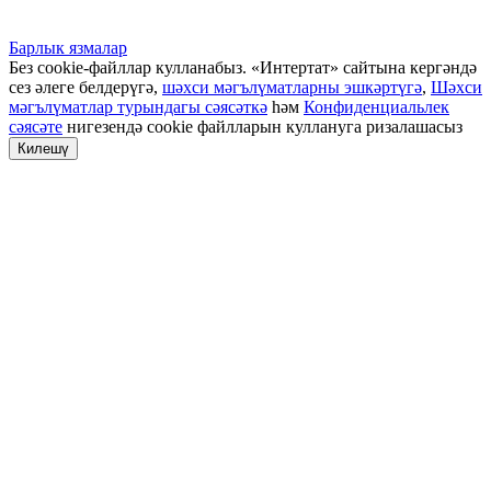
Барлык язмалар
Без cookie-файллар кулланабыз. «Интертат» сайтына кергәндә
сез әлеге белдерүгә,
шәхси мәгълүматларны эшкәртүгә
,
Шәхси
мәгълүматлар турындагы сәясәткә
һәм
Конфиденциальлек
сәясәте
нигезендә cookie файлларын куллануга ризалашасыз
Килешү