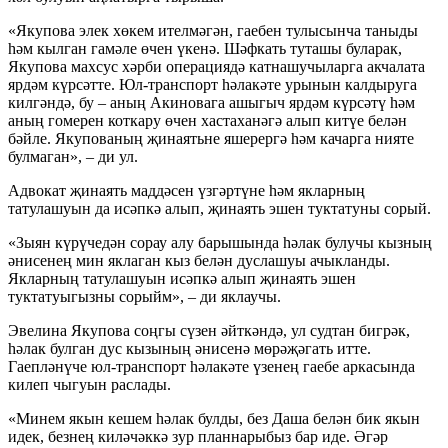
«Якупова элек хөкем ителмәгән, гаебен тулысынча таныды
һәм кылган гамәле өчен үкенә. Шәфкать туташы буларак,
Якупова махсус хәрби операциядә катнашучыларга акчалата
ярдәм күрсәтте. Юл-транспорт һәлакәте урынын калдыруга
килгәндә, бу – аның Акиновага ашыгыч ярдәм күрсәтү һәм
аның гомерен коткару өчен хастаханәгә алып китүе белән
бәйле. Якупованың җинаятьне яшерергә һәм качарга нияте
булмаган», – ди ул.
Адвокат җинаять маддәсен үзгәртүне һәм якларның
татулашуын да исәпкә алып, җинаять эшен туктатуны сорый.
«Зыян күрүчедән сорау алу барышында һәлак булучы кызның
әнисенең мин яклаган кыз белән дуслашуы ачыкланды.
Якларның татулашуын исәпкә алып җинаять эшен
туктатуыгызны сорыйм», – ди яклаучы.
Эвелина Якупова соңгы сүзен әйткәндә, ул судтан бигрәк,
һәлак булган дус кызының әнисенә мөрәҗәгать итте.
Гаепләнүче юл-транспорт һәлакәте үзенең гаебе аркасында
килеп чыгуын раслады.
«Минем якын кешем һәлак булды, без Даша белән бик якын
идек, безнең киләчәккә зур планнарыбыз бар иде. Әгәр