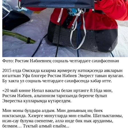
Фото: Рөстәм Нәбиевнең социаль челтәрдәге сәхифәсеннән
2015 елда Омскида казарма җимерелү нәтиҗәсендә аякларын
югалткан Уфа блогере Рөстәм Нәбиев Эверест тавын яулаган.
Бу хакта ул социаль челтәрдәге сәхифәсендә хәбәр итте.
«20 май көнне Непал вакыты белән иртәнге 8:16да мин,
Рөстәм Нәбиев, альпинизм тарихында беренче булып
Эверестка кулларымда күтәрелдем.
Мин моны булдыра алдым. Мин дөньяның иң биек
ноктасында. Хәзерге минутларда мин елыйм. Шатлыктанмы,
исән-сау булума сөенепме, әллә инде бик нык аруданмы,
белмим… Туктый алмый елыйм...