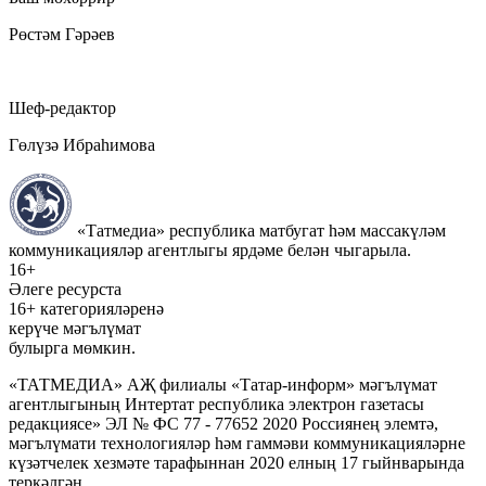
Рөстәм Гәрәев
Шеф-редактор
Гөлүзә Ибраһимова
«Татмедиа» республика матбугат һәм массакүләм
коммуникацияләр агентлыгы ярдәме белән чыгарыла.
16+
Әлеге ресурста
16+ категорияләренә
керүче мәгълүмат
булырга мөмкин.
«ТАТМЕДИА» АҖ филиалы «Татар-информ» мәгълүмат
агентлыгының Интертат республика электрон газетасы
редакциясе» ЭЛ № ФС 77 - 77652 2020 Россиянең элемтә,
мәгълүмати технологияләр һәм гаммәви коммуникацияләрне
күзәтчелек хезмәте тарафыннан 2020 елның 17 гыйнварында
теркәлгән