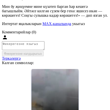
Мин бу җиңүемне мине күзәтеп барган һәр кешегә
багышлыйм. Әйтәсе килгән сүзем бер генә: яшисез икән —
көрәшегез! Соңгы сулышка кадәр көрәшегез!» — дип язган ул.
Интертат яңалыкларын
MAX-каналында
укыгыз
Комментарийлар (0)
Фикерегезне калдырыгыз
Теркәлергә
Калган символлар: