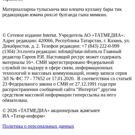
Материалларны тулысынча яки өлешчә куллану бары тик
редакциядән язмача рөхсәт булганда гына мөмкин.
© Сетевое издание Intertat. Учредитель АО «ТАТМЕДИА».
Адрес редакции: 420066, Республика Татарстан, г. Казань, ул.
Декабристов, д. 2. Телефон редакции: +7 (843) 222-0-999
(1304) Эл.почта редакции: infotat@tatar-inform.ru Главный
редактор Гареев Р.И. Настоящий ресурс может содержать
материалы 16+. СМИ зарегистрировано Федеральной
службой по надзору в сфере связи, информационных
технологий и массовых коммуникаций, номер записи серия
ЭЛ № ФС 77 - 77652 от 17.01.2020. В соответствии со статьей
23 Федерального закона о СМИ от 27.12.1991 года при
распространении сообщений сайта “Интертат” другим
средством массовой информации гиперссылка на него
обязательна.
© 2026 «ТАТМЕДИА» акционерлык җәмгыяте
ИА «Татар-информ»
Политика о персональных данных