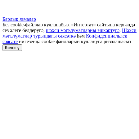
Барлык язмалар
Без cookie-файллар кулланабыз. «Интертат» сайтына кергәндә
сез әлеге белдерүгә,
шәхси мәгълүматларны эшкәртүгә
,
Шәхси
мәгълүматлар турындагы сәясәткә
һәм
Конфиденциальлек
сәясәте
нигезендә cookie файлларын куллануга ризалашасыз
Килешү