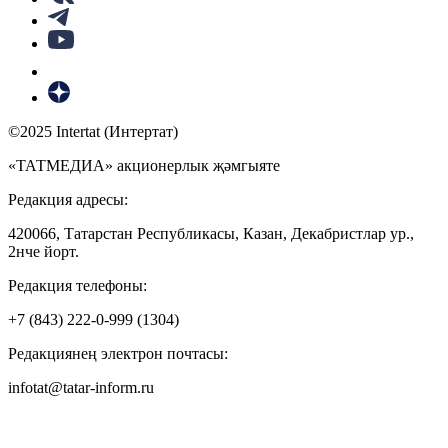
©2025 Intertat (Интертат)
«ТАТМЕДИА» акционерлык җәмгыяте
Редакция адресы:
420066, Татарстан Республикасы, Казан, Декабристлар ур.,
2нче йорт.
Редакция телефоны:
+7 (843) 222-0-999 (1304)
Редакциянең электрон почтасы:
infotat@tatar-inform.ru