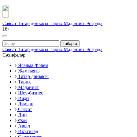
Сәясәт
Татар дөньясы
Тарих
Мәдәният
Эстрада
16+
Табарга
Сәясәт
Татар дөньясы
Тарих
Мәдәният
Эстрада
Сәхифәләр
Ясалма Фәһем
Җәмгыять
Татар дөньясы
Тарих
Мәдәният
Шоу-бизнес
Иҗат
Язмыш
Сәясәт
Дин
Фән
Авыл
Икътисад
Сәламәтлек