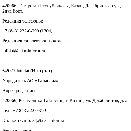
420066, Татарстан Республикасы, Казан, Декабристлар ур.,
2нче йорт.
Редакция телефоны:
+7 (843) 222-0-999 (1304)
Редакциянең электрон почтасы:
infotat@tatar-inform.ru
©2025 Intertat (Интертат)
Учредитель АО «Татмедиа»
Адрес редакции:
420066, Республика Татарстан, г. Казань, ул. Декабристов, д. 2
Тел.: +7 843 222 0 999
Эл. почта: infotat@tatar-inform.ru
Баш мөхәррир