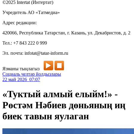
©2025 Intertat (Интертат)
Учредитель АО «Татмедиа»
Адрес редакции:
420066, Республика Татарстан, г. Казань, ул. Декабристов, д. 2
Тел.: +7 843 222 0 999
Эл. почта: infotat@tatar-inform.ru
Язманы тыңлагыз
Социаль челтәр йолдызлары
22 май 2026 07:07
«Туктый алмый елыйм!» -
Рөстәм Нәбиев дөньяның иң
биек тавын яулаган