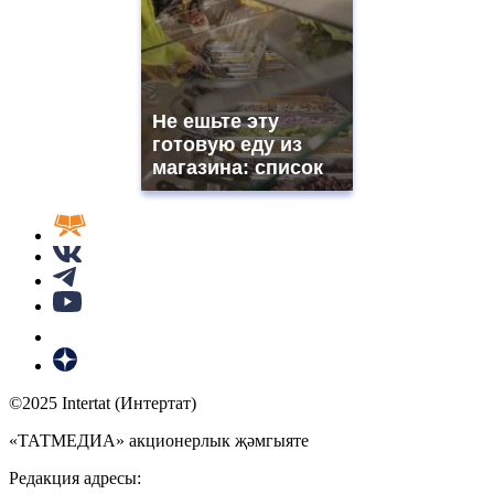
Не ешьте эту
готовую еду из
магазина: список
©2025 Intertat (Интертат)
«ТАТМЕДИА» акционерлык җәмгыяте
Редакция адресы: