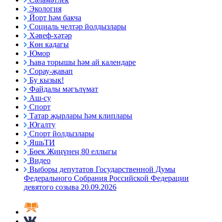
Экология
Йорт һәм бакча
Социаль челтәр йолдызлары
Хәвеф-хәтәр
Көн кадагы
Юмор
Һава торышы һәм ай календаре
Сорау-җавап
Бу кызык!
Файдалы мәгълүмат
Аш-су
Спорт
Татар җырлары һәм клиплары
Югалту
Спорт йолдызлары
ЯшьТИ
Бөек Җиңүнең 80 еллыгы
Видео
Выборы депутатов Государственной Думы
Федерального Собрания Российской Федерации
девятого созыва 20.09.2026