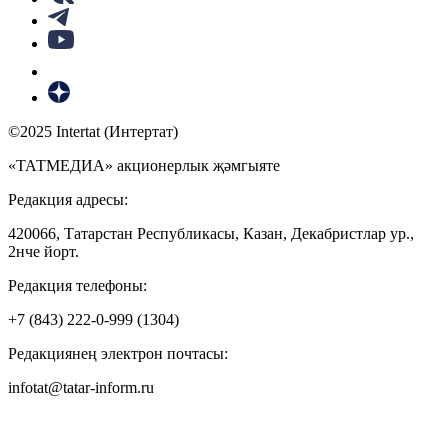
©2025 Intertat (Интертат)
«ТАТМЕДИА» акционерлык җәмгыяте
Редакция адресы:
420066, Татарстан Республикасы, Казан, Декабристлар ур.,
2нче йорт.
Редакция телефоны:
+7 (843) 222-0-999 (1304)
Редакциянең электрон почтасы:
infotat@tatar-inform.ru