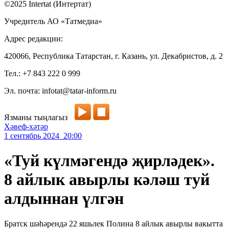
©2025 Intertat (Интертат)
Учредитель АО «Татмедиа»
Адрес редакции:
420066, Республика Татарстан, г. Казань, ул. Декабристов, д. 2
Тел.: +7 843 222 0 999
Эл. почта: infotat@tatar-inform.ru
Язманы тыңлагыз
Хәвеф-хәтәр
1 сентябрь 2024 20:00
«Туй күлмәгендә җирләдек».
8 айлык авырлы кәләш туй
алдыннан үлгән
Братск шәһәрендә 22 яшьлек Полина 8 айлык авырлы вакытта