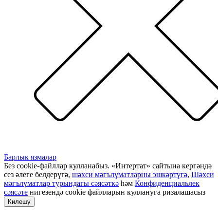
Барлык язмалар
Без cookie-файллар кулланабыз. «Интертат» сайтына кергәндә
сез әлеге белдерүгә,
шәхси мәгълүматларны эшкәртүгә
,
Шәхси
мәгълүматлар турындагы сәясәткә
һәм
Конфиденциальлек
сәясәте
нигезендә cookie файлларын куллануга ризалашасыз
Килешү