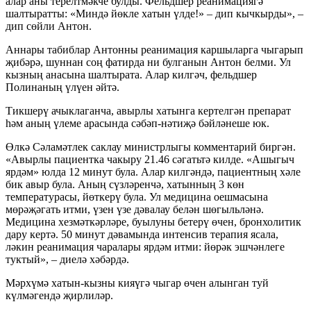
алар аны терелтмәкче булды. Фельдшер реанимациягә
шалтыратты: «Миндә йөкле хатын үлде!» – дип кычкырды», –
дип сөйли Антон.
Аннары табиблар Антонны реанимация каршыларга чыгарып
җибәрә, шуннан соң фатирда ни булганын Антон белми. Ул
кызның анасына шалтырата. Алар килгәч, фельдшер
Полинаның үлүен әйтә.
Тикшерү ачыклаганча, авырлы хатынга кертелгән препарат
һәм аның үлеме арасында сәбәп-нәтиҗә бәйләнеше юк.
Өлкә Сәламәтлек саклау министрлыгы комментарий биргән.
«Авырлы пациентка чакыру 21.46 сәгатьтә килде. «Ашыгыч
ярдәм» юлда 12 минут була. Алар килгәндә, пациентның хәле
бик авыр була. Аның сүзләренчә, хатынның 3 көн
температурасы, йөткерү була. Ул медицина оешмасына
мөрәҗәгать итми, үзен үзе дәвалау белән шөгыльләнә.
Медицина хезмәткәрләре, буылуны бетерү өчен, бронхолитик
дару кертә. 50 минут дәвамында интенсив терапия ясала,
ләкин реанимация чаралары ярдәм итми: йөрәк эшчәнлеге
туктый», – диелә хәбәрдә.
Мәрхүмә хатын-кызны кияүгә чыгар өчен алынган туй
күлмәгендә җирлиләр.