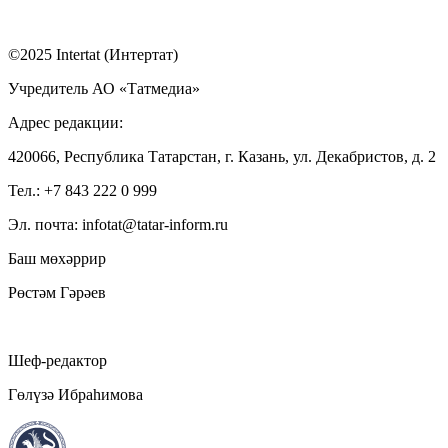
©2025 Intertat (Интертат)
Учредитель АО «Татмедиа»
Адрес редакции:
420066, Республика Татарстан, г. Казань, ул. Декабристов, д. 2
Тел.: +7 843 222 0 999
Эл. почта: infotat@tatar-inform.ru
Баш мөхәррир
Рөстәм Гәрәев
Шеф-редактор
Гөлүзә Ибраһимова