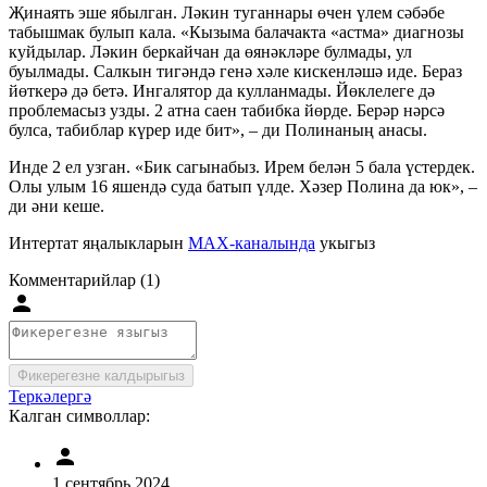
Җинаять эше ябылган. Ләкин туганнары өчен үлем сәбәбе
табышмак булып кала. «Кызыма балачакта «астма» диагнозы
куйдылар. Ләкин беркайчан да өянәкләре булмады, ул
буылмады. Салкын тигәндә генә хәле кискенләшә иде. Бераз
йөткерә дә бетә. Ингалятор да кулланмады. Йөклелеге дә
проблемасыз узды. 2 атна саен табибка йөрде. Берәр нәрсә
булса, табиблар күрер иде бит», – ди Полинаның анасы.
Инде 2 ел узган. «Бик сагынабыз. Ирем белән 5 бала үстердек.
Олы улым 16 яшендә суда батып үлде. Хәзер Полина да юк», –
ди әни кеше.
Интертат яңалыкларын
MAX-каналында
укыгыз
Комментарийлар (1)
Фикерегезне калдырыгыз
Теркәлергә
Калган символлар:
1 сентябрь 2024