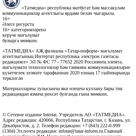
«Татмедиа» республика матбугат һәм массакүләм
коммуникацияләр агентлыгы ярдәме белән чыгарыла.
16+
Әлеге ресурста
16+ категорияләренә
керүче мәгълүмат
булырга мөмкин.
«ТАТМЕДИА» АҖ филиалы «Татар-информ» мәгълүмат
агентлыгының Интертат республика электрон газетасы
редакциясе» ЭЛ № ФС 77 - 77652 2020 Россиянең элемтә,
мәгълүмати технологияләр һәм гаммәви коммуникацияләрне
күзәтчелек хезмәте тарафыннан 2020 елның 17 гыйнварында
теркәлгән
Материалларны тулысынча яки өлешчә куллану бары тик
редакциядән язмача рөхсәт булганда гына мөмкин.
© Сетевое издание Intertat. Учредитель АО «ТАТМЕДИА».
Адрес редакции: 420066, Республика Татарстан, г. Казань, ул.
Декабристов, д. 2. Телефон редакции: +7 (843) 222-0-999
(1304) Эл.почта редакции: infotat@tatar-inform.ru Главный