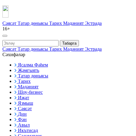
Сәясәт
Татар дөньясы
Тарих
Мәдәният
Эстрада
16+
Табарга
Сәясәт
Татар дөньясы
Тарих
Мәдәният
Эстрада
Сәхифәләр
Ясалма Фәһем
Җәмгыять
Татар дөньясы
Тарих
Мәдәният
Шоу-бизнес
Иҗат
Язмыш
Сәясәт
Дин
Фән
Авыл
Икътисад
Сәламәтлек