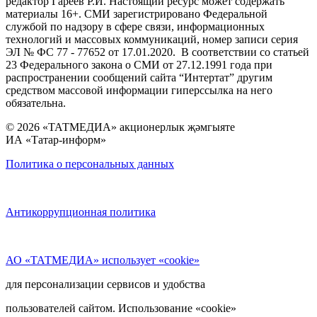
редактор Гареев Р.И. Настоящий ресурс может содержать
материалы 16+. СМИ зарегистрировано Федеральной
службой по надзору в сфере связи, информационных
технологий и массовых коммуникаций, номер записи серия
ЭЛ № ФС 77 - 77652 от 17.01.2020. В соответствии со статьей
23 Федерального закона о СМИ от 27.12.1991 года при
распространении сообщений сайта “Интертат” другим
средством массовой информации гиперссылка на него
обязательна.
© 2026 «ТАТМЕДИА» акционерлык җәмгыяте
ИА «Татар-информ»
Политика о персональных данных
Антикоррупционная политика
АО «ТАТМЕДИА» использует «cookie»
для персонализации сервисов и удобства
пользователей сайтом. Использование «cookie»