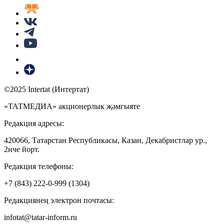
©2025 Intertat (Интертат)
«ТАТМЕДИА» акционерлык җәмгыяте
Редакция адресы:
420066, Татарстан Республикасы, Казан, Декабристлар ур.,
2нче йорт.
Редакция телефоны:
+7 (843) 222-0-999 (1304)
Редакциянең электрон почтасы:
infotat@tatar-inform.ru