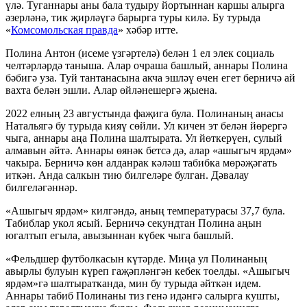
үлә. Туганнары аны бала тудыру йортыннан каршы алырга
әзерләнә, тик җирләүгә барырга туры килә. Бу турыда
«
Комсомольская правда
» хәбәр итте.
Полина Антон (исеме үзгәртелә) белән 1 ел элек социаль
челтәрләрдә таныша. Алар очраша башлый, аннары Полина
бәбигә уза. Туй тантанасына акча эшләү өчен егет берничә ай
вахта белән эшли. Алар өйләнешергә җыена.
2022 елның 23 августында фаҗига була. Полинаның анасы
Натальягә бу турыда кияү сөйли. Ул кичен эт белән йөрергә
чыга, аннары аңа Полина шалтырата. Ул йөткерүен, сулый
алмавын әйтә. Аннары өянәк бетсә дә, алар «ашыгыч ярдәм»
чакыра. Берничә көн алданрак кәләш табибка мөрәҗәгать
иткән. Анда салкын тию билгеләре булган. Дәвалау
билгеләгәннәр.
«Ашыгыч ярдәм» килгәндә, аның температурасы 37,7 була.
Табиблар укол ясый. Берничә секундтан Полина аңын
югалтып егыла, авызыннан күбек чыга башлый.
«Фельдшер футболкасын күтәрде. Миңа ул Полинаның
авырлы булуын күреп гаҗәпләнгән кебек тоелды. «Ашыгыч
ярдәм»гә шалтыратканда, мин бу турыда әйткән идем.
Аннары табиб Полинаны тиз генә идәнгә салырга кушты,