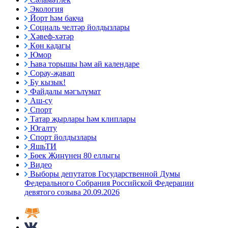
Экология
Йорт һәм бакча
Социаль челтәр йолдызлары
Хәвеф-хәтәр
Көн кадагы
Юмор
Һава торышы һәм ай календаре
Сорау-җавап
Бу кызык!
Файдалы мәгълүмат
Аш-су
Спорт
Татар җырлары һәм клиплары
Югалту
Спорт йолдызлары
ЯшьТИ
Бөек Җиңүнең 80 еллыгы
Видео
Выборы депутатов Государственной Думы
Федерального Собрания Российской Федерации
девятого созыва 20.09.2026