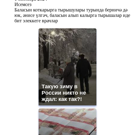
Исемсез
Баласын коткарырга тырышулары турында берничә дә
юк, әнисе үлгәч, баласын алып калырга тырышалар иде
бит элеккеге врачлар
Такую зиму в
России никто не
ждал: как так?!