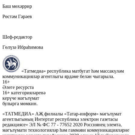
Баш мөхәррир
Рөстәм Гәрәев
Шеф-редактор
Гөлүзә Ибраһимова
«Татмедиа» республика матбугат һәм массакүләм
коммуникацияләр агентлыгы ярдәме белән чыгарыла.
16+
Әлеге ресурста
16+ категорияләренә
керүче мәгълүмат
булырга мөмкин.
«ТАТМЕДИА» АҖ филиалы «Татар-информ» мәгълүмат
агентлыгының Интертат республика электрон газетасы
редакциясе» ЭЛ № ФС 77 - 77652 2020 Россиянең элемтә,
мәгълүмати технологияләр һәм гаммәви коммуникацияләрне