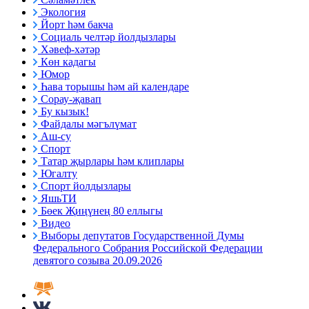
Экология
Йорт һәм бакча
Социаль челтәр йолдызлары
Хәвеф-хәтәр
Көн кадагы
Юмор
Һава торышы һәм ай календаре
Сорау-җавап
Бу кызык!
Файдалы мәгълүмат
Аш-су
Спорт
Татар җырлары һәм клиплары
Югалту
Спорт йолдызлары
ЯшьТИ
Бөек Җиңүнең 80 еллыгы
Видео
Выборы депутатов Государственной Думы
Федерального Собрания Российской Федерации
девятого созыва 20.09.2026