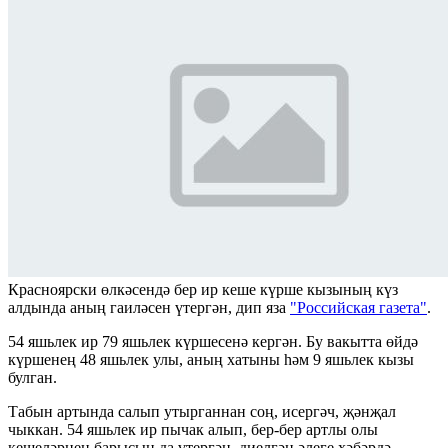
Красноярски өлкәсендә бер ир кеше күрше кызының күз
алдында аның гаиләсен үтергән, дип яза
"Российская газета"
.
54 яшьлек ир 79 яшьлек күршесенә кергән. Бу вакытта өйдә
күршенең 48 яшьлек улы, аның хатыны һәм 9 яшьлек кызы
булган.
Табын артында салып утырганнан соң, исергәч, җәнҗал
чыккан. 54 яшьлек ир пычак алып, бер-бер артлы олы
кешеләрнең барысын да үтергән, диелгән әлеге хәбәрдә.