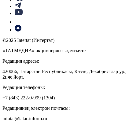
©2025 Intertat (Интертат)
«ТАТМЕДИА» акционерлык җәмгыяте
Редакция адресы:
420066, Татарстан Республикасы, Казан, Декабристлар ур.,
2нче йорт.
Редакция телефоны:
+7 (843) 222-0-999 (1304)
Редакциянең электрон почтасы:
infotat@tatar-inform.ru