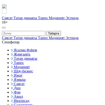
Сәясәт
Татар дөньясы
Тарих
Мәдәният
Эстрада
16+
Табарга
Сәясәт
Татар дөньясы
Тарих
Мәдәният
Эстрада
Сәхифәләр
Ясалма Фәһем
Җәмгыять
Татар дөньясы
Тарих
Мәдәният
Шоу-бизнес
Иҗат
Язмыш
Сәясәт
Дин
Фән
Авыл
Икътисад
Сәламәтлек