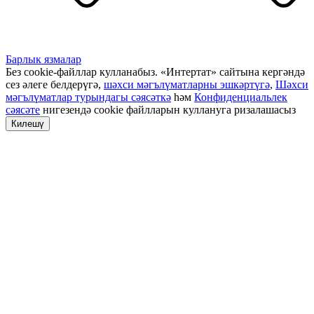
Барлык язмалар
Без cookie-файллар кулланабыз. «Интертат» сайтына кергәндә
сез әлеге белдерүгә,
шәхси мәгълүматларны эшкәртүгә
,
Шәхси
мәгълүматлар турындагы сәясәткә
һәм
Конфиденциальлек
сәясәте
нигезендә cookie файлларын куллануга ризалашасыз
Килешү