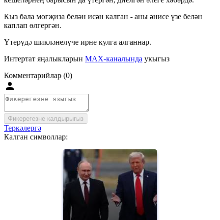
Кыз бала могҗиза белән исән калган - аны әнисе үзе белән
каплап өлгергән.
Үтерүдә шикләнелүче ирне кулга алганнар.
Интертат яңалыкларын
MAX-каналында
укыгыз
Комментарийлар (0)
Фикерегезне калдырыгыз
Теркәлергә
Калган символлар: