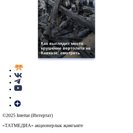
Как выглядит место
крушение вертолета на
Кавказе: смотреть
©2025 Intertat (Интертат)
«ТАТМЕДИА» акционерлык җәмгыяте