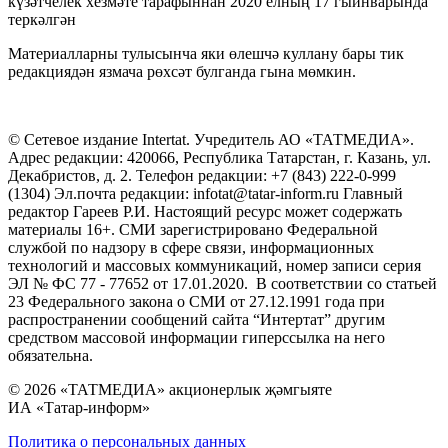
күзәтчелек хезмәте тарафыннан 2020 елның 17 гыйнварында
теркәлгән
Материалларны тулысынча яки өлешчә куллану бары тик
редакциядән язмача рөхсәт булганда гына мөмкин.
© Сетевое издание Intertat. Учредитель АО «ТАТМЕДИА».
Адрес редакции: 420066, Республика Татарстан, г. Казань, ул.
Декабристов, д. 2. Телефон редакции: +7 (843) 222-0-999
(1304) Эл.почта редакции: infotat@tatar-inform.ru Главный
редактор Гареев Р.И. Настоящий ресурс может содержать
материалы 16+. СМИ зарегистрировано Федеральной
службой по надзору в сфере связи, информационных
технологий и массовых коммуникаций, номер записи серия
ЭЛ № ФС 77 - 77652 от 17.01.2020. В соответствии со статьей
23 Федерального закона о СМИ от 27.12.1991 года при
распространении сообщений сайта “Интертат” другим
средством массовой информации гиперссылка на него
обязательна.
© 2026 «ТАТМЕДИА» акционерлык җәмгыяте
ИА «Татар-информ»
Политика о персональных данных