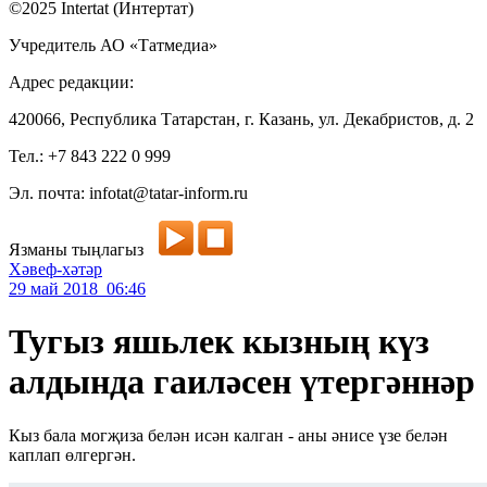
©2025 Intertat (Интертат)
Учредитель АО «Татмедиа»
Адрес редакции:
420066, Республика Татарстан, г. Казань, ул. Декабристов, д. 2
Тел.: +7 843 222 0 999
Эл. почта: infotat@tatar-inform.ru
Язманы тыңлагыз
Хәвеф-хәтәр
29 май 2018 06:46
Тугыз яшьлек кызның күз
алдында гаиләсен үтергәннәр
Кыз бала могҗиза белән исән калган - аны әнисе үзе белән
каплап өлгергән.