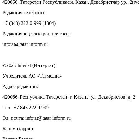
420066, Татарстан Республикасы, Казан, Декабристлар ур., 2нче
Редакция телефоны:
+7 (843) 222-0-999 (1304)
Редакциянең электрон почтасы:
infotat@tatar-inform.ru
©2025 Intertat (Интертат)
Учредитель АО «Татмедиа»
Адрес редакции:
420066, Республика Татарстан, г. Казань, ул. Декабристов, д. 2
Тел.: +7 843 222 0 999
Эл. почта: infotat@tatar-inform.ru
Баш мөхәррир