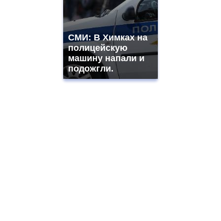
СМИ: В Химках на
полицейскую
машину напали и
подожгли.