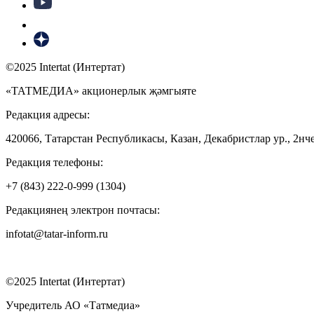
©2025 Intertat (Интертат)
«ТАТМЕДИА» акционерлык җәмгыяте
Редакция адресы:
420066, Татарстан Республикасы, Казан, Декабристлар ур., 2нче
Редакция телефоны:
+7 (843) 222-0-999 (1304)
Редакциянең электрон почтасы:
infotat@tatar-inform.ru
©2025 Intertat (Интертат)
Учредитель АО «Татмедиа»