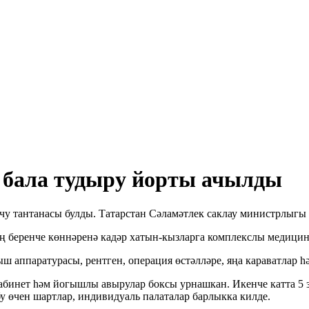
, бала тудыру йорты ачылды
у тантанасы булды. Татарстан Сәламәтлек саклау министрлыгы м
 беренче көннәренә кадәр хатын-кызларга комплекслы медицина
 аппаратурасы, рентген, операция өстәлләре, яңа караватлар һ
-кабинет һәм йогышлы авырулар боксы урнашкан. Икенче катта 5 
бу өчен шартлар, индивидуаль палаталар барлыкка килде.