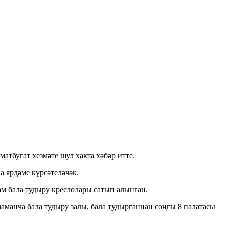
атбугат хезмәте шул хакта хәбәр итте.
 ярдәме күрсәтеләчәк.
әм бала тудыру креслолары сатып алынган.
заманча бала тудыру залы, бала тудырганнан соңгы 8 палатасы