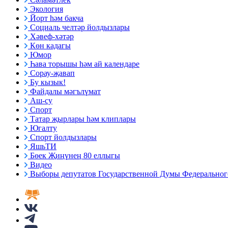
Экология
Йорт һәм бакча
Социаль челтәр йолдызлары
Хәвеф-хәтәр
Көн кадагы
Юмор
Һава торышы һәм ай календаре
Сорау-җавап
Бу кызык!
Файдалы мәгълүмат
Аш-су
Спорт
Татар җырлары һәм клиплары
Югалту
Спорт йолдызлары
ЯшьТИ
Бөек Җиңүнең 80 еллыгы
Видео
Выборы депутатов Государственной Думы Федерального