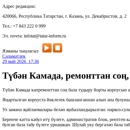
Адрес редакции:
420066, Республика Татарстан, г. Казань, ул. Декабристов, д. 2
Тел.: +7 843 222 0 999
Эл. почта: infotat@tatar-inform.ru
Язманы тыңлагыз
Сәламәтлек
29 май 2026 17:36
Түбән Камада, ремонттан соң
Түбән Камада капремонттан соң бала тудыру йорты корпусын ач
Яңартылган корпуста йөклелек башланганнан алып ана булуның
Ул замана җайланмалары белән җиһазландырылган: наркоз-сулыш
Беренче катта кабул итү бүлеге, административ блок, рентген
булган бала табу бүлеге урнашкан. Шулай уку бергәләп бала та