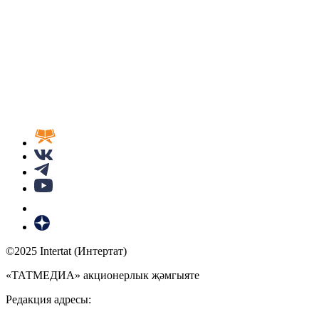
©2025 Intertat (Интертат)
«ТАТМЕДИА» акционерлык җәмгыяте
Редакция адресы: