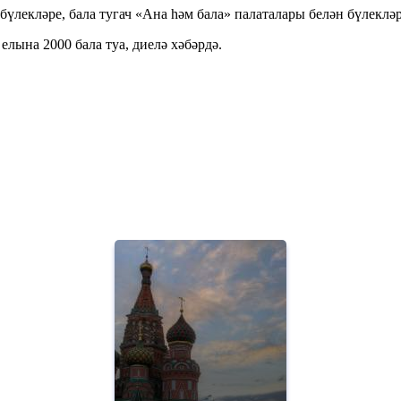
бүлекләре, бала тугач «Ана һәм бала» палаталары белән бүлеклә
елына 2000 бала туа, диелә хәбәрдә.