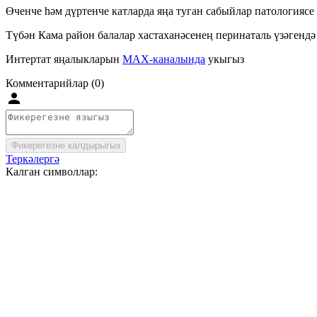
Өченче һәм дүртенче катларда яңа туган сабыйлар патологиясе 
Түбән Кама район балалар хастаханәсенең перинаталь үзәгендә 
Интертат яңалыкларын
MAX-каналында
укыгыз
Комментарийлар (0)
Фикерегезне калдырыгыз
Теркәлергә
Калган символлар: