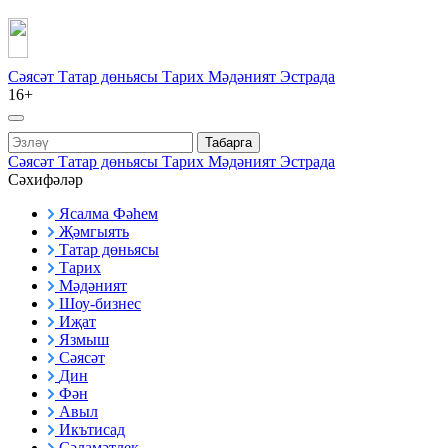
Сәясәт
Татар дөньясы
Тарих
Мәдәният
Эстрада
16+
Табарга
Сәясәт
Татар дөньясы
Тарих
Мәдәният
Эстрада
Сәхифәләр
Ясалма Фәһем
Җәмгыять
Татар дөньясы
Тарих
Мәдәният
Шоу-бизнес
Иҗат
Язмыш
Сәясәт
Дин
Фән
Авыл
Икътисад
Сәламәтлек