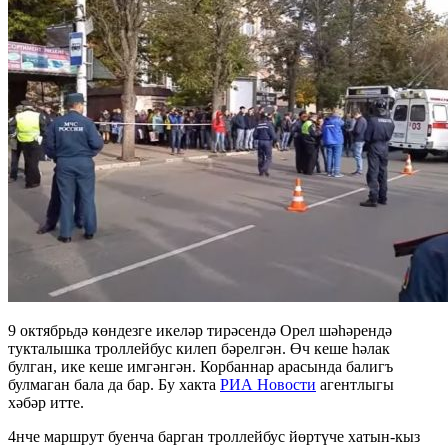
9 октябрьдә көндезге икеләр тирәсендә Орел шәһәрендә
тукталышка троллейбус килеп бәрелгән. Өч кеше һәлак
булган, ике кеше имгәнгән. Корбаннар арасында балигъ
булмаган бала да бар. Бу хакта
РИА Новости
агентлыгы
хәбәр итте.
4нче маршрут буенча барган троллейбус йөртүче
хатын-кыз