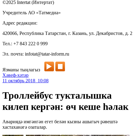
©2025 Intertat (Интертат)
Учредитель АО «Татмедиа»
Адрес редакции:
420066, Республика Татарстан, г. Казань, ул. Декабристов, д. 2
Тел.: +7 843 222 0 999
Эл. почта: infotat@tatar-inform.ru
Язманы тыңлагыз
Хәвеф-хәтәр
11 октябрь 2018 10:08
Троллейбус тукталышка
килеп кергән: өч кеше һәлак
Авариядә имгәнгән егет белән кызны ашыгыч рәвештә
хастаханәгә озаталар.