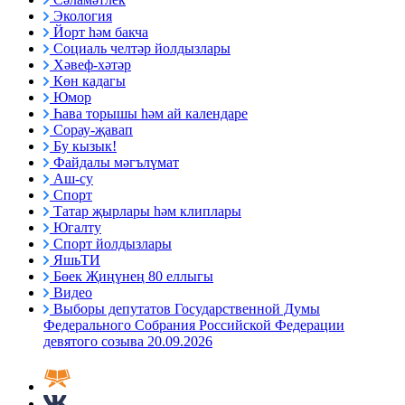
Экология
Йорт һәм бакча
Социаль челтәр йолдызлары
Хәвеф-хәтәр
Көн кадагы
Юмор
Һава торышы һәм ай календаре
Сорау-җавап
Бу кызык!
Файдалы мәгълүмат
Аш-су
Спорт
Татар җырлары һәм клиплары
Югалту
Спорт йолдызлары
ЯшьТИ
Бөек Җиңүнең 80 еллыгы
Видео
Выборы депутатов Государственной Думы
Федерального Собрания Российской Федерации
девятого созыва 20.09.2026