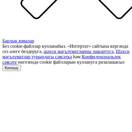
Барлык язмалар
Без cookie-файллар кулланабыз. «Интертат» сайтына кергәндә
сез әлеге белдерүгә,
шәхси мәгълүматларны эшкәртүгә
,
Шәхси
мәгълүматлар турындагы сәясәткә
һәм
Конфиденциальлек
сәясәте
нигезендә cookie файлларын куллануга ризалашасыз
Килешү