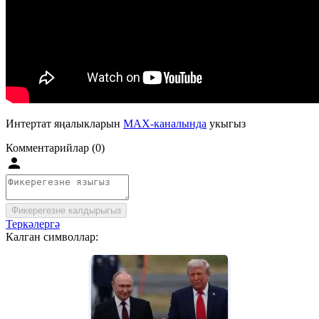
Интертат яңалыкларын
MAX-каналында
укыгыз
Комментарийлар (0)
Фикерегезне калдырыгыз
Теркәлергә
Калган символлар: