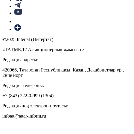
©2025 Intertat (Интертат)
«ТАТМЕДИА» акционерлык җәмгыяте
Редакция адресы:
420066, Татарстан Республикасы, Казан, Декабристлар ур.,
2нче йорт.
Редакция телефоны:
+7 (843) 222-0-999 (1304)
Редакциянең электрон почтасы:
infotat@tatar-inform.ru