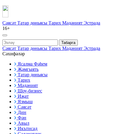
Сәясәт
Татар дөньясы
Тарих
Мәдәният
Эстрада
16+
Табарга
Сәясәт
Татар дөньясы
Тарих
Мәдәният
Эстрада
Сәхифәләр
Ясалма Фәһем
Җәмгыять
Татар дөньясы
Тарих
Мәдәният
Шоу-бизнес
Иҗат
Язмыш
Сәясәт
Дин
Фән
Авыл
Икътисад
Сәламәтлек