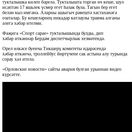
тукталышка килеп бәрелә. Тукталышта торган өч кеше, шул
исәптән 17 яшьлек үсмер егет һәлак була. Тагын бер егет
белән кыз имгәнә. Аларны ашыгыч рәвештә хастаханәгә
озаталар. Бу кешеләрнең никадәр катлаулы травма алганы
әлегә хәбәр ителми.
Фаҗига «Спорт сарае» тукталышында булды, дип
хәбәр иткәннәр Бердәм диспетчырлык хезмәтендә.
Орел өлкәсе буенча Тикшерү комитеты идарәсендә
хәбәр иткәнчә, троллейбус йөртүчене сак астына алу турында
сорау хәл ителә.
«Орловские новости» сайты авария булган урыннан видео
күрсәтте.