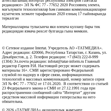
агентлыгының Интертат республика электрон газетасы
редакциясе» ЭЛ № ФС 77 - 77652 2020 Россиянең элемтә,
мәгълүмати технологияләр һәм гаммәви коммуникацияләрне
күзәтчелек хезмәте тарафыннан 2020 елның 17 гыйнварында
теркәлгән
Материалларны тулысынча яки өлешчә куллану бары тик
редакциядән язмача рөхсәт булганда гына мөмкин.
© Сетевое издание Intertat. Учредитель АО «ТАТМЕДИА».
Адрес редакции: 420066, Республика Татарстан, г. Казань, ул.
Декабристов, д. 2. Телефон редакции: +7 (843) 222-0-999
(1304) Эл.почта редакции: infotat@tatar-inform.ru Главный
редактор Гареев Р.И. Настоящий ресурс может содержать
материалы 16+. СМИ зарегистрировано Федеральной
службой по надзору в сфере связи, информационных
технологий и массовых коммуникаций, номер записи серия
ЭЛ № ФС 77 - 77652 от 17.01.2020. В соответствии со статьей
23 Федерального закона о СМИ от 27.12.1991 года при
распространении сообщений сайта “Интертат” другим
средством массовой информации гиперссылка на него
обязательна.
© 2026 «ТАТМЕДИА» акционерлык җәмгыяте