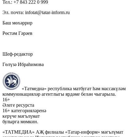
Тел.: +7 843 222 0 999
Эл. почта: infotat@tatar-inform.ru
Баш мөхәррир
Рөстәм Гәрәев
Шеф-редактор
Гөлүзә Ибраһимова
«Татмедиа» республика матбугат һәм массакүләм
коммуникацияләр агентлыгы ярдәме белән чыгарыла.
16+
Әлеге ресурста
16+ категорияләренә
керүче мәгълүмат
булырга мөмкин.
«ТАТМЕДИА» АҖ филиалы «Татар-информ» мәгълүмат