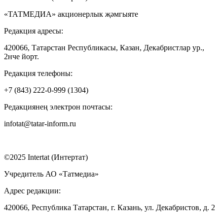
«ТАТМЕДИА» акционерлык җәмгыяте
Редакция адресы:
420066, Татарстан Республикасы, Казан, Декабристлар ур.,
2нче йорт.
Редакция телефоны:
+7 (843) 222-0-999 (1304)
Редакциянең электрон почтасы:
infotat@tatar-inform.ru
©2025 Intertat (Интертат)
Учредитель АО «Татмедиа»
Адрес редакции:
420066, Республика Татарстан, г. Казань, ул. Декабристов, д. 2