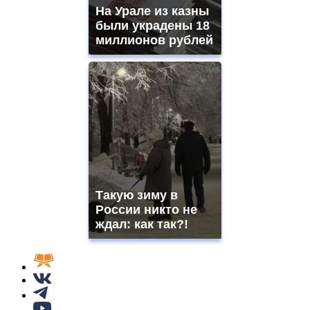
На Урале из казны
были украдены 18
миллионов рублей
Такую зиму в
России никто не
ждал: как так?!