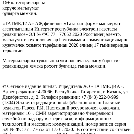
16+ категорияләренә
керүче мәгълүмат
булырга мөмкин.
«ТАТМЕДИА» АҖ филиалы «Татар-информ» мәгълүмат
агентлыгының Интертат республика электрон газетасы
редакциясе» ЭЛ № ФС 77 - 77652 2020 Россиянең элемтә,
мәгълүмати технологияләр һәм гаммәви коммуникацияләрне
күзәтчелек хезмәте тарафыннан 2020 елның 17 гыйнварында
теркәлгән
Материалларны тулысынча яки өлешчә куллану бары тик
редакциядән язмача рөхсәт булганда гына мөмкин.
© Сетевое издание Intertat. Учредитель АО «ТАТМЕДИА».
Адрес редакции: 420066, Республика Татарстан, г. Казань, ул.
Декабристов, д. 2. Телефон редакции: +7 (843) 222-0-999
(1304) Эл.почта редакции: infotat@tatar-inform.ru Главный
редактор Гареев Р.И. Настоящий ресурс может содержать
материалы 16+. СМИ зарегистрировано Федеральной
службой по надзору в сфере связи, информационных
технологий и массовых коммуникаций, номер записи серия
ЭЛ № ФС 77 - 77652 от 17.01.2020. В соответствии со статьей