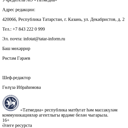
Адрес редакции:
420066, Республика Татарстан, г. Казань, ул. Декабристов, д. 2
Тел.: +7 843 222 0 999
Эл. почта: infotat@tatar-inform.ru
Баш мөхәррир
Рөстәм Гәрәев
Шеф-редактор
Гөлүзә Ибраһимова
«Татмедиа» республика матбугат һәм массакүләм
коммуникацияләр агентлыгы ярдәме белән чыгарыла.
16+
Әлеге ресурста