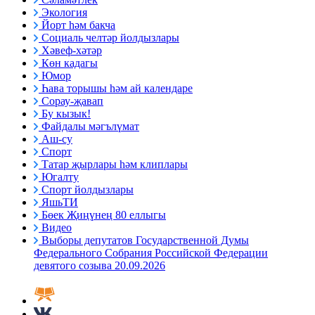
Экология
Йорт һәм бакча
Социаль челтәр йолдызлары
Хәвеф-хәтәр
Көн кадагы
Юмор
Һава торышы һәм ай календаре
Сорау-җавап
Бу кызык!
Файдалы мәгълүмат
Аш-су
Спорт
Татар җырлары һәм клиплары
Югалту
Спорт йолдызлары
ЯшьТИ
Бөек Җиңүнең 80 еллыгы
Видео
Выборы депутатов Государственной Думы
Федерального Собрания Российской Федерации
девятого созыва 20.09.2026