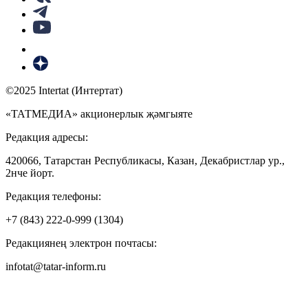
©2025 Intertat (Интертат)
«ТАТМЕДИА» акционерлык җәмгыяте
Редакция адресы:
420066, Татарстан Республикасы, Казан, Декабристлар ур.,
2нче йорт.
Редакция телефоны:
+7 (843) 222-0-999 (1304)
Редакциянең электрон почтасы:
infotat@tatar-inform.ru