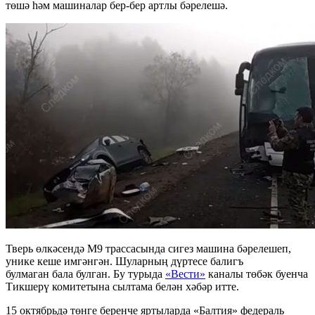
төшә һәм машиналар бер-бер артлы бәрелешә.
Тверь өлкәсендә М9 трассасында сигез машина бәрелешеп,
унике кеше имгәнгән. Шуларның дүртесе балигъ
булмаган бала булган. Бу турыда
«Вести»
каналы төбәк буенча
Тикшерү комитетына сылтама белән хәбәр итте.
15 октябрьдә төнге беренче яртыларда «Балтия» федераль