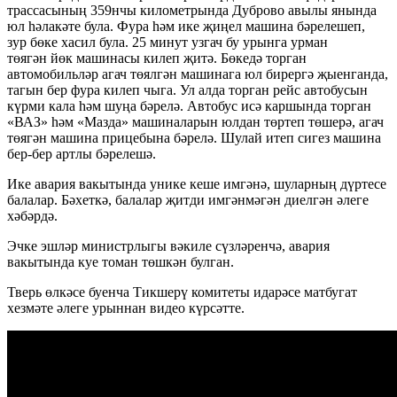
трассасының 359нчы километрында Дуброво авылы янында
юл һәлакәте була. Фура һәм ике җиңел машина бәрелешеп,
зур бөке хасил була. 25 минут узгач бу урынга урман
төягән йөк машинасы килеп җитә. Бөкедә торган
автомобильләр агач төялгән машинага юл бирергә җыенганда,
тагын бер фура килеп чыга. Ул алда торган рейс автобусын
күрми кала һәм шуңа бәрелә. Автобус исә каршында торган
«ВАЗ» һәм «Мазда» машиналарын юлдан төртеп төшерә, агач
төягән машина прицебына бәрелә. Шулай итеп сигез машина
бер-бер артлы бәрелешә.
Ике авария вакытында унике кеше имгәнә, шуларның дүртесе
балалар. Бәхеткә, балалар җитди имгәнмәгән диелгән әлеге
хәбәрдә.
Эчке эшләр министрлыгы вәкиле сүзләренчә, авария
вакытында куе томан төшкән булган.
Тверь өлкәсе буенча Тикшерү комитеты идарәсе матбугат
хезмәте әлеге урыннан видео күрсәтте.