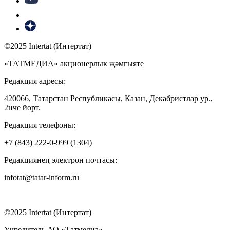
©2025 Intertat (Интертат)
«ТАТМЕДИА» акционерлык җәмгыяте
Редакция адресы:
420066, Татарстан Республикасы, Казан, Декабристлар ур.,
2нче йорт.
Редакция телефоны:
+7 (843) 222-0-999 (1304)
Редакциянең электрон почтасы:
infotat@tatar-inform.ru
©2025 Intertat (Интертат)
Учредитель АО «Татмедиа»