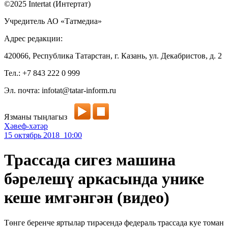
©2025 Intertat (Интертат)
Учредитель АО «Татмедиа»
Адрес редакции:
420066, Республика Татарстан, г. Казань, ул. Декабристов, д. 2
Тел.: +7 843 222 0 999
Эл. почта: infotat@tatar-inform.ru
Язманы тыңлагыз
Хәвеф-хәтәр
15 октябрь 2018 10:00
Трассада сигез машина
бәрелешү аркасында унике
кеше имгәнгән (видео)
Төнге беренче яртылар тирәсендә федераль трассада куе томан