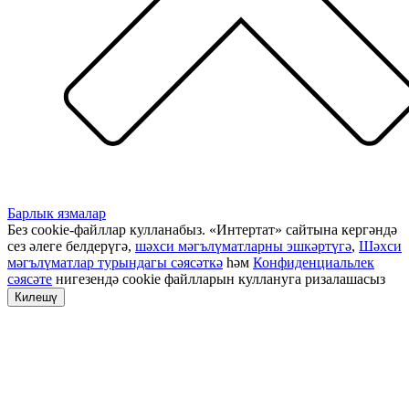
Барлык язмалар
Без cookie-файллар кулланабыз. «Интертат» сайтына кергәндә
сез әлеге белдерүгә,
шәхси мәгълүматларны эшкәртүгә
,
Шәхси
мәгълүматлар турындагы сәясәткә
һәм
Конфиденциальлек
сәясәте
нигезендә cookie файлларын куллануга ризалашасыз
Килешү