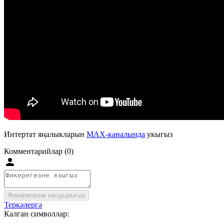
Интертат яңалыкларын
MAX-каналында
укыгыз
Комментарийлар (0)
Фикерегезне калдырыгыз
Теркәлергә
Калган символлар: