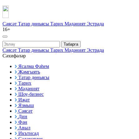
Сәясәт
Татар дөньясы
Тарих
Мәдәният
Эстрада
16+
Табарга
Сәясәт
Татар дөньясы
Тарих
Мәдәният
Эстрада
Сәхифәләр
Ясалма Фәһем
Җәмгыять
Татар дөньясы
Тарих
Мәдәният
Шоу-бизнес
Иҗат
Язмыш
Сәясәт
Дин
Фән
Авыл
Икътисад
Сәламәтлек