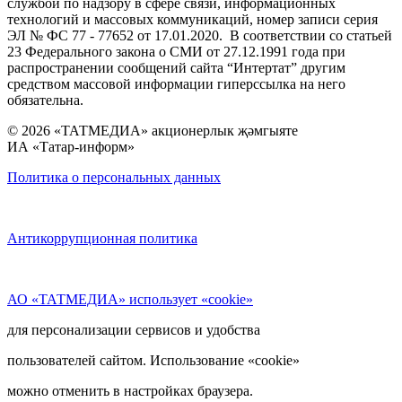
службой по надзору в сфере связи, информационных
технологий и массовых коммуникаций, номер записи серия
ЭЛ № ФС 77 - 77652 от 17.01.2020. В соответствии со статьей
23 Федерального закона о СМИ от 27.12.1991 года при
распространении сообщений сайта “Интертат” другим
средством массовой информации гиперссылка на него
обязательна.
© 2026 «ТАТМЕДИА» акционерлык җәмгыяте
ИА «Татар-информ»
Политика о персональных данных
Антикоррупционная политика
АО «ТАТМЕДИА» использует «cookie»
для персонализации сервисов и удобства
пользователей сайтом. Использование «cookie»
можно отменить в настройках браузера.