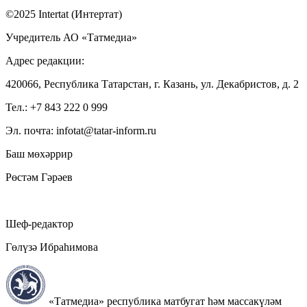
©2025 Intertat (Интертат)
Учредитель АО «Татмедиа»
Адрес редакции:
420066, Республика Татарстан, г. Казань, ул. Декабристов, д. 2
Тел.: +7 843 222 0 999
Эл. почта: infotat@tatar-inform.ru
Баш мөхәррир
Рөстәм Гәрәев
Шеф-редактор
Гөлүзә Ибраһимова
«Татмедиа» республика матбугат һәм массакүләм