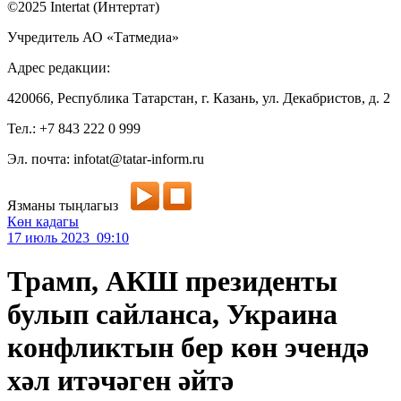
©2025 Intertat (Интертат)
Учредитель АО «Татмедиа»
Адрес редакции:
420066, Республика Татарстан, г. Казань, ул. Декабристов, д. 2
Тел.: +7 843 222 0 999
Эл. почта: infotat@tatar-inform.ru
Язманы тыңлагыз
Көн кадагы
17 июль 2023 09:10
Трамп, АКШ президенты
булып сайланса, Украина
конфликтын бер көн эчендә
хәл итәчәген әйтә