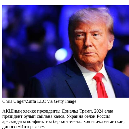
Chris Unger/Zuffa LLC via Getty Image
АКШның элекке президенты Дональд Трамп, 2024 елда
президент булып сайлана калса, Украина белән Россия
арасындагы конфликтны бер көн эчендә хәл итәчәген әйткән,
дип яза «Интерфакс».