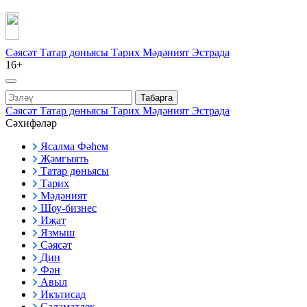
Сәясәт
Татар дөньясы
Тарих
Мәдәният
Эстрада
16+
Табарга
Сәясәт
Татар дөньясы
Тарих
Мәдәният
Эстрада
Сәхифәләр
Ясалма Фәһем
Җәмгыять
Татар дөньясы
Тарих
Мәдәният
Шоу-бизнес
Иҗат
Язмыш
Сәясәт
Дин
Фән
Авыл
Икътисад
Сәламәтлек