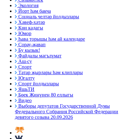
Экология
Йорт һәм бакча
Социаль челтәр йолдызлары
Хәвеф-хәтәр
Көн кадагы
Юмор
Һава торышы һәм ай календаре
Сорау-җавап
Бу кызык!
Файдалы мәгълүмат
Аш-су
Спорт
Татар җырлары һәм клиплары
Югалту
Спорт йолдызлары
ЯшьТИ
Бөек Җиңүнең 80 еллыгы
Видео
Выборы депутатов Государственной Думы
Федерального Собрания Российской Федерации
девятого созыва 20.09.2026