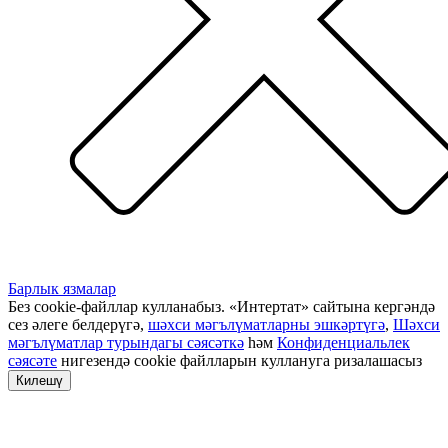
Барлык язмалар
Без cookie-файллар кулланабыз. «Интертат» сайтына кергәндә
сез әлеге белдерүгә,
шәхси мәгълүматларны эшкәртүгә
,
Шәхси
мәгълүматлар турындагы сәясәткә
һәм
Конфиденциальлек
сәясәте
нигезендә cookie файлларын куллануга ризалашасыз
Килешү