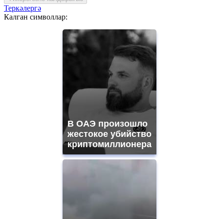
Теркәлергә
Калган символлар:
В ОАЭ произошло
жестокое убийство
криптомиллионера