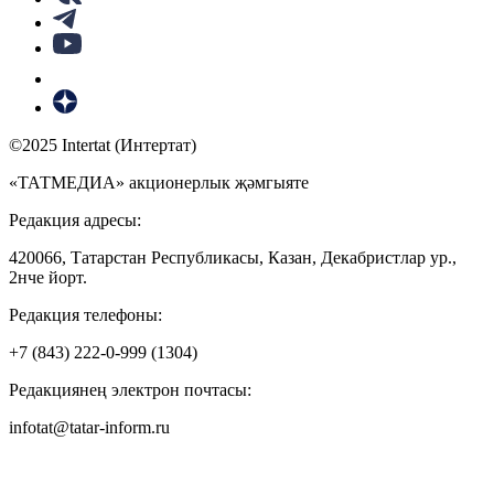
©2025 Intertat (Интертат)
«ТАТМЕДИА» акционерлык җәмгыяте
Редакция адресы:
420066, Татарстан Республикасы, Казан, Декабристлар ур.,
2нче йорт.
Редакция телефоны:
+7 (843) 222-0-999 (1304)
Редакциянең электрон почтасы:
infotat@tatar-inform.ru