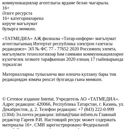
коммуникацияләр агентлыгы ярдәме белән чыгарыла.
16+
Әлеге ресурста
16+ категорияләренә
керүче мәгълүмат
булырга мөмкин.
«ТАТМЕДИА» АҖ филиалы «Татар-информ» мәгълүмат
агентлыгының Интертат республика электрон газетасы
редакциясе» ЭЛ № ФС 77 - 77652 2020 Россиянең элемтә,
мәгълүмати технологияләр һәм гаммәви коммуникацияләрне
күзәтчелек хезмәте тарафыннан 2020 елның 17 гыйнварында
теркәлгән
Материалларны тулысынча яки өлешчә куллану бары тик
редакциядән язмача рөхсәт булганда гына мөмкин.
© Сетевое издание Intertat. Учредитель АО «ТАТМЕДИА».
Адрес редакции: 420066, Республика Татарстан, г. Казань, ул.
Декабристов, д. 2. Телефон редакции: +7 (843) 222-0-999
(1304) Эл.почта редакции: infotat@tatar-inform.ru Главный
редактор Гареев Р.И. Настоящий ресурс может содержать
материалы 16+. СМИ зарегистрировано Федеральной