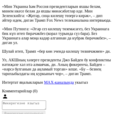
«Мин Украина һәм Россия президентларын яхшы беләм,
минем икесе белән дә яхшы мөнәсәбәтләр иде. Мин
Зеленскийга: «Җитәр, сиңа килешү төзергә кирәк», – дип
әйтер идем, дигән Трамп Fox News телеканалына интервьюда.
«Мин Путинга: «Әгәр сез килешү төземәсәгез, без Украинага
бик күп итеп бирәчәкбез (корал турында сүз бара). Без
Украинага алар моңа кадәр алганнан да күбрәк бирәчәкбез», –
дигән ул.
Шулай итеп, Трамп «бер көн эчендә килешү төзиячәкмен» ди.
Ул, АКШның хәзерге президенты Джо Байден бу конфликтны
нәтиҗәле хәл итә алмаячак, ди. Аның фикеренчә, Байден –
«нәрсә булганын да аңламый торган» кеше. «Бу – безнең
тарихыбыздагы иң куркыныч чор», – дигән Трамп.
Интертат яңалыкларын
MAX-каналында
укыгыз
Комментарийлар (0)
Фикерегезне калдырыгыз