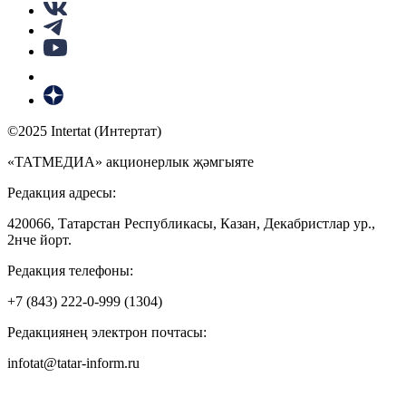
©2025 Intertat (Интертат)
«ТАТМЕДИА» акционерлык җәмгыяте
Редакция адресы:
420066, Татарстан Республикасы, Казан, Декабристлар ур.,
2нче йорт.
Редакция телефоны:
+7 (843) 222-0-999 (1304)
Редакциянең электрон почтасы:
infotat@tatar-inform.ru