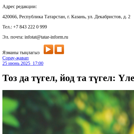
Адрес редакции:
420066, Республика Татарстан, г. Казань, ул. Декабристов, д. 2
Тел.: +7 843 222 0 999
Эл. почта: infotat@tatar-inform.ru
Язманы тыңлагыз
Сорау-җавап
25 июнь 2025 17:00
Тоз да түгел, йод та түгел: 