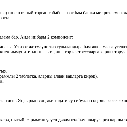
ың иң еш очрый торган сәбәбе – азот һәм башка микроэлементл
 итә.
шлама бар. Анда нибары 2 компонент:
ганагы. Ул азот җитмәүне тиз тулыландыра һәм яшел масса үсеш
нең иммунитетын ныгыта, аны төрле стрессларга каршы торучан 
гыз.
граммлы 2 таблетка, аларны алдан вакларга кирәк).
з.
га тиеш. Яңгырдан соң яки гадәти су сибүдән соң эшләсәгез ях
 керә, ныгый, сарымсак үсүен дәвам итә һәм авыруларга каршы т