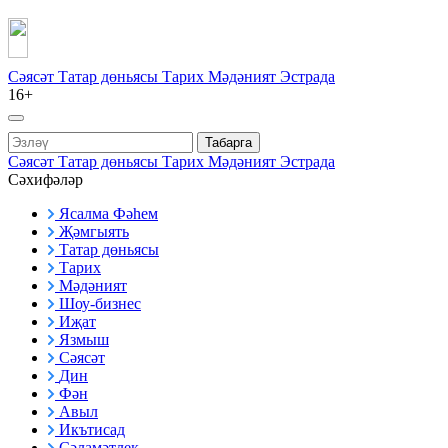
Сәясәт
Татар дөньясы
Тарих
Мәдәният
Эстрада
16+
Табарга
Сәясәт
Татар дөньясы
Тарих
Мәдәният
Эстрада
Сәхифәләр
Ясалма Фәһем
Җәмгыять
Татар дөньясы
Тарих
Мәдәният
Шоу-бизнес
Иҗат
Язмыш
Сәясәт
Дин
Фән
Авыл
Икътисад
Сәламәтлек