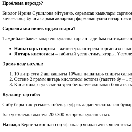
Проблема нәрсәдә?
Биолог Ирина Сушилова әйтүенчә, сарымсак кыяклары саргаюн
көчсезләнә, бу исә сарымсакларның формалашуына начар тәэсир
Сарымсакка ничек ярдәм итәргә?
Тәҗрибәле бакчачылар еш куллана торган гади һәм нәтиҗәле а
Нашатырь спирты
– җиңел үзләштерелә торган азот чы
Янтарь кислотасы
– табигый үсеш стимуляторы. Үсемлек
Эремә ясау ысулы:
10 литр суга 2 аш кашыгы 10%лы нашатырь спирты салы
Өстенә 2 грамм янтарь кислотасы өстәгез (гадәттә бу – 1 
Кислоталар тулысынча эреп беткәнче яхшылап болгатыгы
Куллану тәртибе:
Сибү бары тик үсемлек төбенә, туфрак алдан чылатылган булыр
Һәр үсемлеккә якынча 200-300 мл эремә кулланыгыз.
Нәтиҗә:
Берничә көннән соң яфраклар янәдән ачык яшел төскә