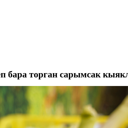
Үлеп бара торган сарымсак кыя