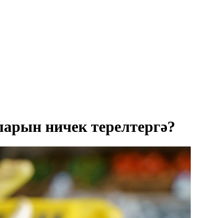
кларын ничек терелтергә?