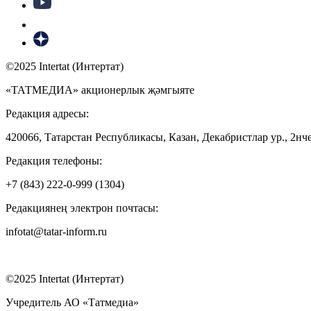
©2025 Intertat (Интертат)
«ТАТМЕДИА» акционерлык җәмгыяте
Редакция адресы:
420066, Татарстан Республикасы, Казан, Декабристлар ур., 2нче
Редакция телефоны:
+7 (843) 222-0-999 (1304)
Редакциянең электрон почтасы:
infotat@tatar-inform.ru
©2025 Intertat (Интертат)
Учредитель АО «Татмедиа»