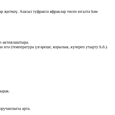
ар җитмәү. Ашсыз туфракта яфраклар төсен югалта һәм
ен активлаштыра.
итә (температура үзгәреше, корылык, күчереп утырту һ.б.).
шырак.
оручанлыгы арта.