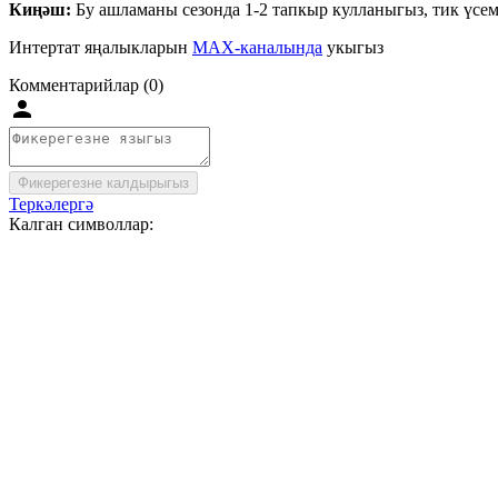
Киңәш:
Бу ашламаны сезонда 1-2 тапкыр кулланыгыз, тик үсем
Интертат яңалыкларын
MAX-каналында
укыгыз
Комментарийлар (0)
Фикерегезне калдырыгыз
Теркәлергә
Калган символлар: