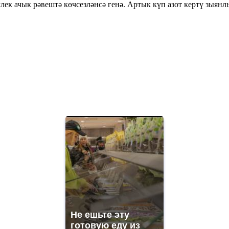
лек ачык рәвештә көчсезләнсә генә. Артык күп азот кертү зыянл
Не ешьте эту
готовую еду из