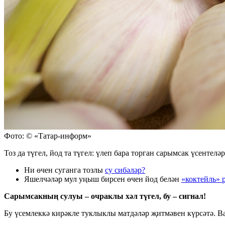
Фото: © «Татар-информ»
Тоз да түгел, йод та түгел: үлеп бара торган сарымсак үсенте
Ни өчен суганга тозлы
су сибәләр?
Яшелчәләр мул уңыш бирсен өчен йод белән
«коктейль» 
Сарымсакның сулуы – очраклы хәл түгел, бу – сигнал!
Бу үсемлеккә кирәкле туклыклы матдәләр җитмәвен күрсәтә. В