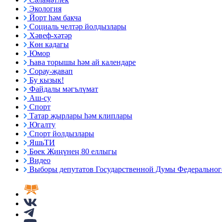
Экология
Йорт һәм бакча
Социаль челтәр йолдызлары
Хәвеф-хәтәр
Көн кадагы
Юмор
Һава торышы һәм ай календаре
Сорау-җавап
Бу кызык!
Файдалы мәгълүмат
Аш-су
Спорт
Татар җырлары һәм клиплары
Югалту
Спорт йолдызлары
ЯшьТИ
Бөек Җиңүнең 80 еллыгы
Видео
Выборы депутатов Государственной Думы Федерального