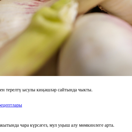
ләрен терелтү ысулы киңәшләр сайтында чыкты.
рецептлары
акытында чара күрсәгез, мул уңыш алу мөмкинлеге арта.