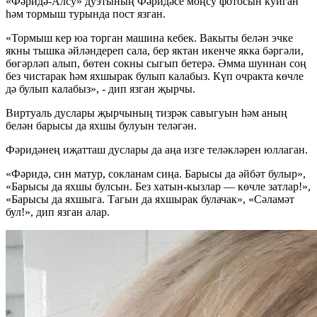
«Фәридә-Алсу» дуэтының Фәридәсе моңсу фотосын куйган
һәм тормыш турында пост язган.
«Тормыш кер юа торган машина кебек. Вакыты белән эчке
якны тышка әйләндереп сала, бер яктан икенче якка бәргәли,
бөгәрләп алып, бөтен сокны сыгып бетерә. Әмма шуннан соң
без чистарак һәм яхшырак булып калабыз. Күп очракта көчле
дә булып калабыз», - дип язган җырчы.
Виртуаль дуслары җырчының тизрәк савыгуын һәм аның
белән барысы да яхшы булуын теләгән.
Фәридәнең иҗатташ дуслары да аңа изге теләкләрен юллаган.
«Фәридә, син матур, сокланам сиңа. Барысы да әйбәт булыр»,
«Барысы да яхшы булсын. Без хатын-кызлар — көчле затлар!»,
«Барысы да яхшыга. Тагын да яхшырак булачак», «Сәламәт
бул!», дип язган алар.