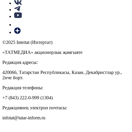
©2025 Intertat (Интертат)
«ТАТМЕДИА» акционерлык җәмгыяте
Редакция адресы:
420066, Татарстан Республикасы, Казан, Декабристлар ур.,
2нче йорт.
Редакция телефоны:
+7 (843) 222-0-999 (1304)
Редакциянең электрон почтасы:
infotat@tatar-inform.ru