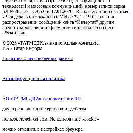
службой по надзору в сфере связи, информационных
технологий и массовых коммуникаций, номер записи серия
ЭЛ № ФС 77 - 77652 от 17.01.2020. В соответствии со статьей
23 Федерального закона о СМИ от 27.12.1991 года при
распространении сообщений сайта “Интертат” другим
средством массовой информации гиперссылка на него
обязательна.
© 2026 «ТАТМЕДИА» акционерлык җәмгыяте
ИА «Татар-информ»
Политика о персональных данных
Антикоррупционная политика
АО «ТАТМЕДИА» использует «cookie»
для персонализации сервисов и удобства
пользователей сайтом. Использование «cookie»
можно отменить в настройках браузера.