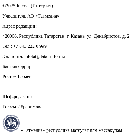
©2025 Intertat (Интертат)
Учредитель АО «Татмедиа»
Адрес редакции:
420066, Республика Татарстан, г. Казань, ул. Декабристов, д. 2
Тел.: +7 843 222 0 999
Эл. почта: infotat@tatar-inform.ru
Баш мөхәррир
Рөстәм Гәрәев
Шеф-редактор
Гөлүзә Ибраһимова
«Татмедиа» республика матбугат һәм массакүләм