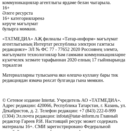
коммуникацияләр агентлыгы ярдәме белән чыгарыла.
16+
Әлеге ресурста
16+ категорияләренә
керүче мәгълүмат
булырга мөмкин.
«ТАТМЕДИА» АҖ филиалы «Татар-информ» мәгълүмат
агентлыгының Интертат республика электрон газетасы
редакциясе» ЭЛ № ФС 77 - 77652 2020 Россиянең элемтә,
мәгълүмати технологияләр һәм гаммәви коммуникацияләрне
күзәтчелек хезмәте тарафыннан 2020 елның 17 гыйнварында
теркәлгән
Материалларны тулысынча яки өлешчә куллану бары тик
редакциядән язмача рөхсәт булганда гына мөмкин.
© Сетевое издание Intertat. Учредитель АО «ТАТМЕДИА».
Адрес редакции: 420066, Республика Татарстан, г. Казань, ул.
Декабристов, д. 2. Телефон редакции: +7 (843) 222-0-999
(1304) Эл.почта редакции: infotat@tatar-inform.ru Главный
редактор Гареев Р.И. Настоящий ресурс может содержать
материалы 16+. СМИ зарегистрировано Федеральной