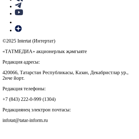
©2025 Intertat (Интертат)
«ТАТМЕДИА» акционерлык җәмгыяте
Редакция адресы:
420066, Татарстан Республикасы, Казан, Декабристлар ур.,
2нче йорт.
Редакция телефоны:
+7 (843) 222-0-999 (1304)
Редакциянең электрон почтасы:
infotat@tatar-inform.ru