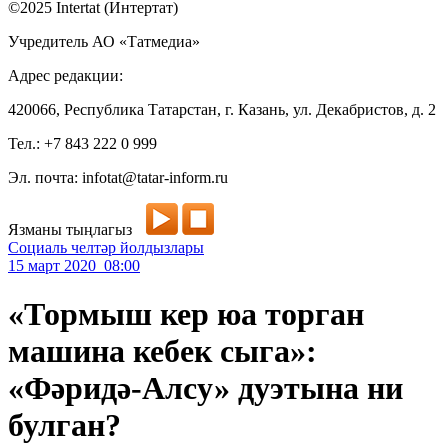
©2025 Intertat (Интертат)
Учредитель АО «Татмедиа»
Адрес редакции:
420066, Республика Татарстан, г. Казань, ул. Декабристов, д. 2
Тел.: +7 843 222 0 999
Эл. почта: infotat@tatar-inform.ru
Язманы тыңлагыз
Социаль челтәр йолдызлары
15 март 2020 08:00
«Тормыш кер юа торган
машина кебек сыга»:
«Фәридә-Алсу» дуэтына ни
булган?