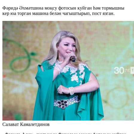
Фәридә Әхмәтшина моңсу фотосын куйган һәм тормышны
кер юа торган машина белән чагыштырып, пост язган.
Салават Камалетдинов