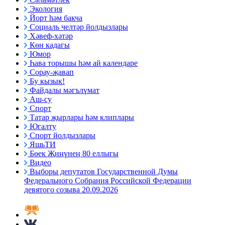
Экология
Йорт һәм бакча
Социаль челтәр йолдызлары
Хәвеф-хәтәр
Көн кадагы
Юмор
Һава торышы һәм ай календаре
Сорау-җавап
Бу кызык!
Файдалы мәгълүмат
Аш-су
Спорт
Татар җырлары һәм клиплары
Югалту
Спорт йолдызлары
ЯшьТИ
Бөек Җиңүнең 80 еллыгы
Видео
Выборы депутатов Государственной Думы
Федерального Собрания Российской Федерации
девятого созыва 20.09.2026