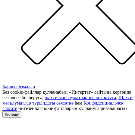
Барлык язмалар
Без cookie-файллар кулланабыз. «Интертат» сайтына кергәндә
сез әлеге белдерүгә,
шәхси мәгълүматларны эшкәртүгә
,
Шәхси
мәгълүматлар турындагы сәясәткә
һәм
Конфиденциальлек
сәясәте
нигезендә cookie файлларын куллануга ризалашасыз
Килешү