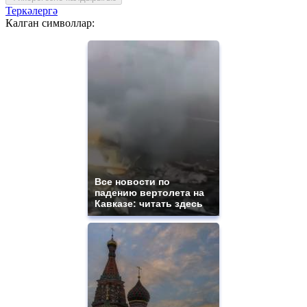
Теркәлергә
Калган символлар:
Все новости по
падению вертолета на
Кавказе: читать здесь