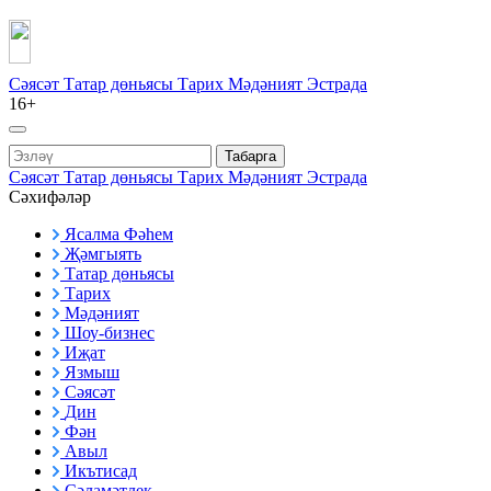
Сәясәт
Татар дөньясы
Тарих
Мәдәният
Эстрада
16+
Табарга
Сәясәт
Татар дөньясы
Тарих
Мәдәният
Эстрада
Сәхифәләр
Ясалма Фәһем
Җәмгыять
Татар дөньясы
Тарих
Мәдәният
Шоу-бизнес
Иҗат
Язмыш
Сәясәт
Дин
Фән
Авыл
Икътисад
Сәламәтлек