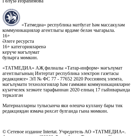
Гөлүзә Ибраһимова
«Татмедиа» республика матбугат һәм массакүләм
коммуникацияләр агентлыгы ярдәме белән чыгарыла.
16+
Әлеге ресурста
16+ категорияләренә
керүче мәгълүмат
булырга мөмкин.
«ТАТМЕДИА» АҖ филиалы «Татар-информ» мәгълүмат
агентлыгының Интертат республика электрон газетасы
редакциясе» ЭЛ № ФС 77 - 77652 2020 Россиянең элемтә,
мәгълүмати технологияләр һәм гаммәви коммуникацияләрне
күзәтчелек хезмәте тарафыннан 2020 елның 17 гыйнварында
теркәлгән
Материалларны тулысынча яки өлешчә куллану бары тик
редакциядән язмача рөхсәт булганда гына мөмкин.
© Сетевое издание Intertat. Учредитель АО «ТАТМЕДИА».