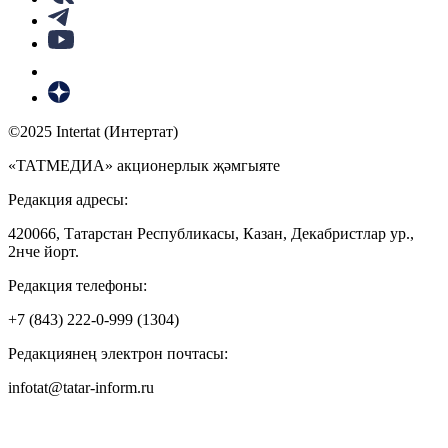
©2025 Intertat (Интертат)
«ТАТМЕДИА» акционерлык җәмгыяте
Редакция адресы:
420066, Татарстан Республикасы, Казан, Декабристлар ур.,
2нче йорт.
Редакция телефоны:
+7 (843) 222-0-999 (1304)
Редакциянең электрон почтасы:
infotat@tatar-inform.ru