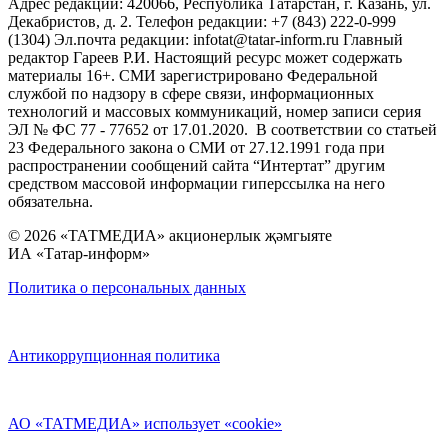
Адрес редакции: 420066, Республика Татарстан, г. Казань, ул.
Декабристов, д. 2. Телефон редакции: +7 (843) 222-0-999
(1304) Эл.почта редакции: infotat@tatar-inform.ru Главный
редактор Гареев Р.И. Настоящий ресурс может содержать
материалы 16+. СМИ зарегистрировано Федеральной
службой по надзору в сфере связи, информационных
технологий и массовых коммуникаций, номер записи серия
ЭЛ № ФС 77 - 77652 от 17.01.2020. В соответствии со статьей
23 Федерального закона о СМИ от 27.12.1991 года при
распространении сообщений сайта “Интертат” другим
средством массовой информации гиперссылка на него
обязательна.
© 2026 «ТАТМЕДИА» акционерлык җәмгыяте
ИА «Татар-информ»
Политика о персональных данных
Антикоррупционная политика
АО «ТАТМЕДИА» использует «cookie»