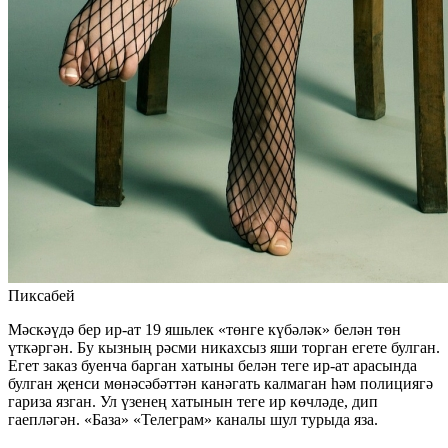
Пиксабей
Мәскәүдә бер ир-ат 19 яшьлек «төнге күбәләк» белән төн
үткәргән. Бу кызның рәсми никахсыз яши торган егете булган.
Егет заказ буенча барган хатыны белән теге ир-ат арасында
булган җенси мөнәсәбәттән канәгать калмаган һәм полициягә
гариза язган. Ул үзенең хатынын теге ир көчләде, дип
гаепләгән. «База» «Телеграм» каналы шул турыда яза.