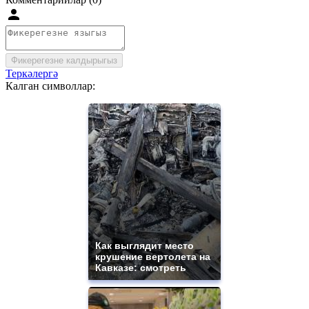
Фикерегезне калдырыгыз
Теркәлергә
Калган символлар:
Как выглядит место
крушение вертолета на
Кавказе: смотреть