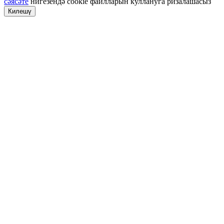
сәясәте
нигезендә cookie файлларын куллануга ризалашасыз
Килешү