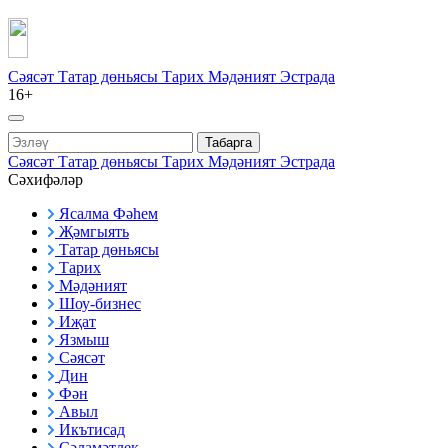
Сәясәт
Татар дөньясы
Тарих
Мәдәният
Эстрада
16+
Табарга
Сәясәт
Татар дөньясы
Тарих
Мәдәният
Эстрада
Сәхифәләр
Ясалма Фәһем
Җәмгыять
Татар дөньясы
Тарих
Мәдәният
Шоу-бизнес
Иҗат
Язмыш
Сәясәт
Дин
Фән
Авыл
Икътисад
Сәламәтлек