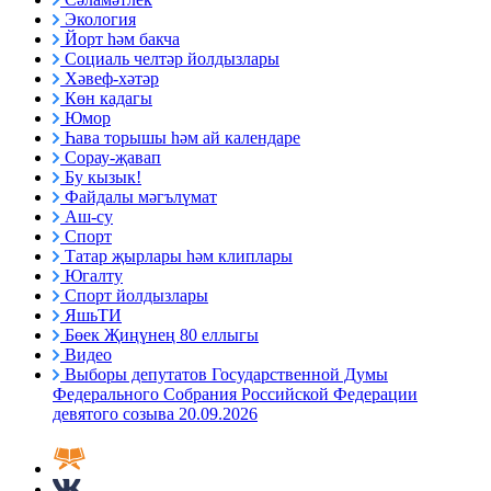
Экология
Йорт һәм бакча
Социаль челтәр йолдызлары
Хәвеф-хәтәр
Көн кадагы
Юмор
Һава торышы һәм ай календаре
Сорау-җавап
Бу кызык!
Файдалы мәгълүмат
Аш-су
Спорт
Татар җырлары һәм клиплары
Югалту
Спорт йолдызлары
ЯшьТИ
Бөек Җиңүнең 80 еллыгы
Видео
Выборы депутатов Государственной Думы
Федерального Собрания Российской Федерации
девятого созыва 20.09.2026