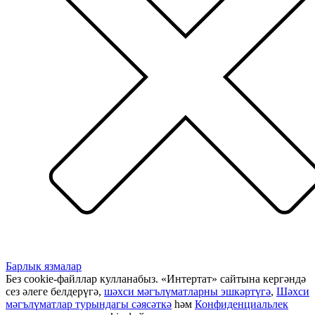
Барлык язмалар
Без cookie-файллар кулланабыз. «Интертат» сайтына кергәндә
сез әлеге белдерүгә,
шәхси мәгълүматларны эшкәртүгә
,
Шәхси
мәгълүматлар турындагы сәясәткә
һәм
Конфиденциальлек