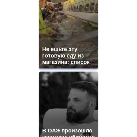
Не ешьте эту
готовую еду из
магазина: список
В ОАЭ произошло
жестокое убийство