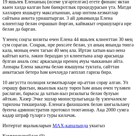
19 яшьлек Еленаның (исеме үзгәртелгән) егете финанс яктан
кыен хәлдә калган һәм банкротлык процедурасын үтә. Матди
хәлләрен яхшырту максатыннан, алар интим-хезмәтләр
сайтына анкета урнаштырган. 3 ай дәвамында Елена
клиентлар белән очрашып йөргән, кайвакыт очрашуларга ире
белән дә барган.
Үзенең соңгы визиты өчен Елена 44 яшьлек клиенттан 30 мең
сум сораган. Соңрак, ире рөхсәте белән, ул аның янында төнгә
кала, моның өчен тагын 40 мең ала. Иртән хатын-кыз өенә
кайтып китә, ләкин бераздан ул клиентына алар арасында
булган аналь секс аркасында иренең ачуы чыкканын әйтә.
Аннары Елена заказчы белән язышуны туктата, сайттан
анкетасын бетерә һәм көчләүдә гаепләп гариза бирә.
10 августта полиция хезмәткәрләре ир-аттан сорау алган. Ул
очрашу фактын, якынлык кылу төрен һәм аның өчен түләвен
раслаган, барысы да хатын-кыз ризалыгы белән булуын
әйткән. Хәзер Эчке эшләр министрлыгында бу үзенчәлекле
тарихны тикшерәләр. Еленага фахишәлек белән шөгыльләнү
буенча административ протокол төзегәннәр. Аңа 2000 сумга
кадәр штраф түләргә туры киләчәк.
Интертат яңалыкларын
MAX-каналында
укыгыз
Комментарийлар (0)