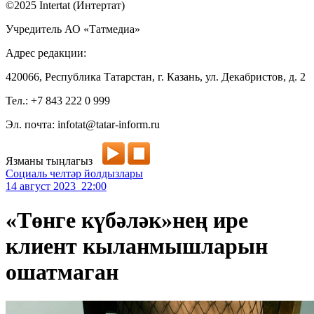
©2025 Intertat (Интертат)
Учредитель АО «Татмедиа»
Адрес редакции:
420066, Республика Татарстан, г. Казань, ул. Декабристов, д. 2
Тел.: +7 843 222 0 999
Эл. почта: infotat@tatar-inform.ru
Язманы тыңлагыз
Социаль челтәр йолдызлары
14 август 2023 22:00
«Төнге күбәләк»нең ире
клиент кыланмышларын
ошатмаган