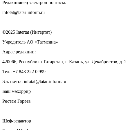
Редакциянең электрон почтасы:
infotat@tatar-inform.ru
©2025 Intertat (Интертат)
Учредитель АО «Татмедиа»
Адрес редакции:
420066, Республика Татарстан, г. Казань, ул. Декабристов, д. 2
Тел.: +7 843 222 0 999
Эл. почта: infotat@tatar-inform.ru
Баш мөхәррир
Рөстәм Гәрәев
Шеф-редактор