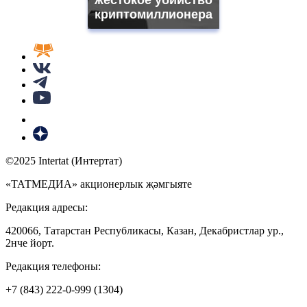
криптомиллионера
©2025 Intertat (Интертат)
«ТАТМЕДИА» акционерлык җәмгыяте
Редакция адресы:
420066, Татарстан Республикасы, Казан, Декабристлар ур.,
2нче йорт.
Редакция телефоны:
+7 (843) 222-0-999 (1304)