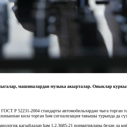
чыгалар, машиналардан музыка акырталар. Оныклар куркып
. ГОСТ Р 52231-2004 стандарты автомобильләрдән чыга торган т
алоныннан килә торган һәм сигнализация тавышы турында да сүз
иологик кагыйдәләр һәм 1.2.3685-21 нормативлары белән дә көй