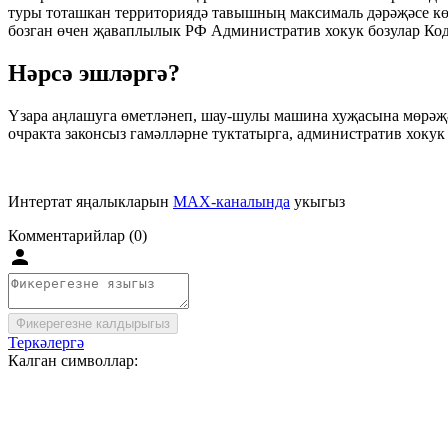
туры тоташкан территориядә тавышның максималь дәрәҗәсе көнд
бозган өчен җаваплылык РФ Административ хокук бозулар Коде
Нәрсә эшләргә?
Үзара аңлашуга өметләнеп, шау-шулы машина хуҗасына мөрәҗә
очракта законсыз гамәлләрне туктатырга, административ хокук 
Интертат яңалыкларын
MAX-каналында
укыгыз
Комментарийлар (0)
Фикерегезне калдырыгыз
Теркәлергә
Калган символлар: