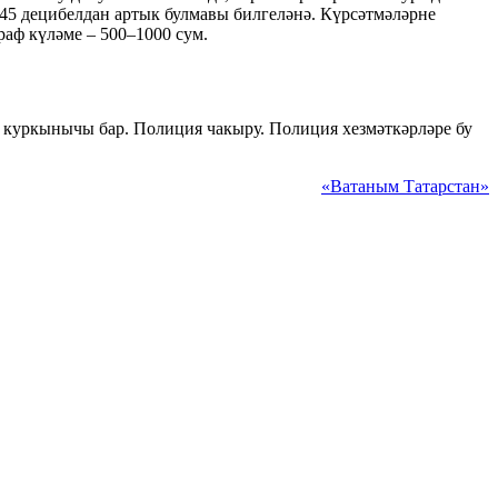
) 45 децибелдан артык булмавы билгеләнә. Күрсәтмәләрне
аф күләме – 500–1000 сум.
 куркынычы бар. Полиция чакыру. Полиция хезмәткәрләре бу
«Ватаным Татарстан»