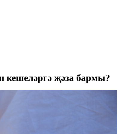
н кешеләргә җәза бармы?