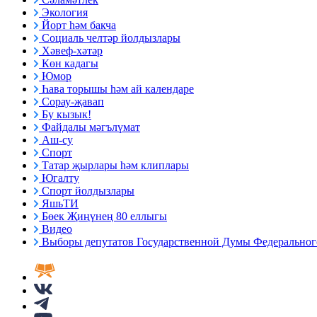
Экология
Йорт һәм бакча
Социаль челтәр йолдызлары
Хәвеф-хәтәр
Көн кадагы
Юмор
Һава торышы һәм ай календаре
Сорау-җавап
Бу кызык!
Файдалы мәгълүмат
Аш-су
Спорт
Татар җырлары һәм клиплары
Югалту
Спорт йолдызлары
ЯшьТИ
Бөек Җиңүнең 80 еллыгы
Видео
Выборы депутатов Государственной Думы Федерального