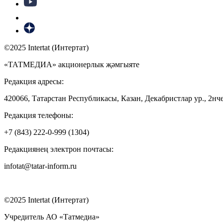
©2025 Intertat (Интертат)
«ТАТМЕДИА» акционерлык җәмгыяте
Редакция адресы:
420066, Татарстан Республикасы, Казан, Декабристлар ур., 2нче
Редакция телефоны:
+7 (843) 222-0-999 (1304)
Редакциянең электрон почтасы:
infotat@tatar-inform.ru
©2025 Intertat (Интертат)
Учредитель АО «Татмедиа»