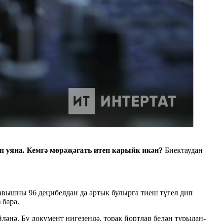
 уяна. Кемгә мөрәҗәгать итеп карыйк икән?
Биектаудан
авышны 96 децибелдан да артык булырга тиеш түгел дип
 бара.
ләнә. Бу документ нигезендә, торак йортлар белән турыдан-