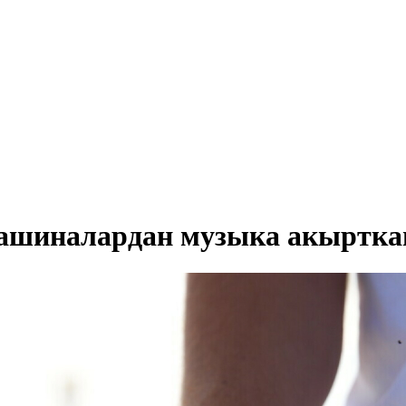
машиналардан музыка акыртка