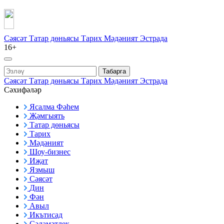
Сәясәт
Татар дөньясы
Тарих
Мәдәният
Эстрада
16+
Табарга
Сәясәт
Татар дөньясы
Тарих
Мәдәният
Эстрада
Сәхифәләр
Ясалма Фәһем
Җәмгыять
Татар дөньясы
Тарих
Мәдәният
Шоу-бизнес
Иҗат
Язмыш
Сәясәт
Дин
Фән
Авыл
Икътисад
Сәламәтлек