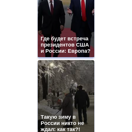
Где будет встреча
президентов США
и России: Европа?
Такую зиму в
России никто не
ждал: как так?!