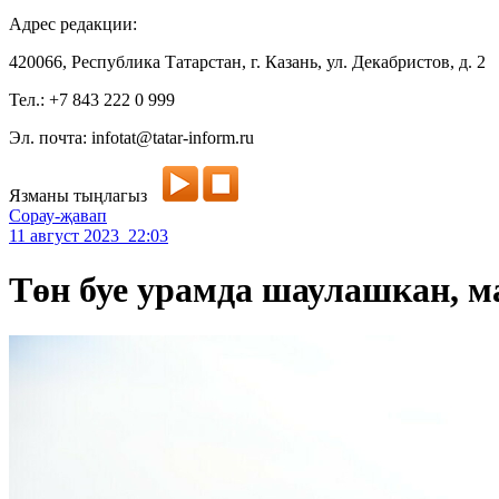
Адрес редакции:
420066, Республика Татарстан, г. Казань, ул. Декабристов, д. 2
Тел.: +7 843 222 0 999
Эл. почта: infotat@tatar-inform.ru
Язманы тыңлагыз
Сорау-җавап
11 август 2023 22:03
Төн буе урамда шаулашкан, 