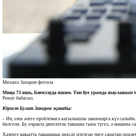
Михаил Захаров фотосы
Миңа 73 яшь, Биектауда яшим. Төн буе урамда шаулашып 
Ринат бабагыз.
Юрист Булат Закиров җавабы:
– Иң элек әлеге проблемага кагылышлы законнарга күз салыйк
билгели. Бу очракта двигатель тавышы гына түгел, ә машина с
Хәзерге вакытта тавышның рөхсәт ителгән чиге санитар-эпидем