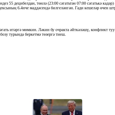
ез 55 децибелдан, төнлә (23:00 сәгатьтән 07:00 сәгатькә кадәр
ксының 6.4нче маддәсендә билгеләнгән. Гади кешеләр өчен штр
гать итәргә мөмкин. Ләкин бу очракта әйткәләшү, конфликт туу
бозу турында беркетмә төзергә тиеш.