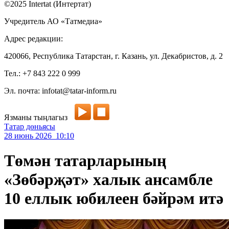
©2025 Intertat (Интертат)
Учредитель АО «Татмедиа»
Адрес редакции:
420066, Республика Татарстан, г. Казань, ул. Декабристов, д. 2
Тел.: +7 843 222 0 999
Эл. почта: infotat@tatar-inform.ru
Язманы тыңлагыз
Татар дөньясы
28 июнь 2026 10:10
Төмән татарларының
«Зөбәрҗәт» халык ансамбле
10 еллык юбилеен бәйрәм итә