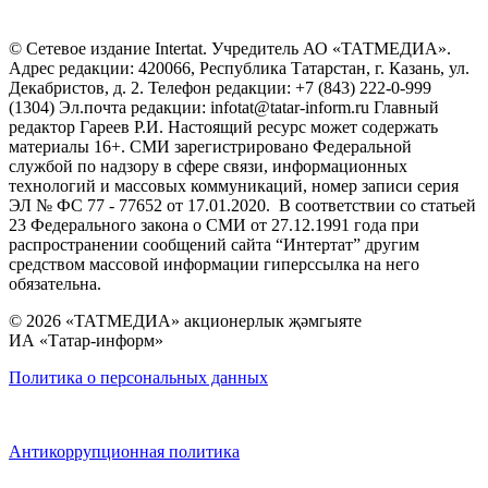
© Сетевое издание Intertat. Учредитель АО «ТАТМЕДИА».
Адрес редакции: 420066, Республика Татарстан, г. Казань, ул.
Декабристов, д. 2. Телефон редакции: +7 (843) 222-0-999
(1304) Эл.почта редакции: infotat@tatar-inform.ru Главный
редактор Гареев Р.И. Настоящий ресурс может содержать
материалы 16+. СМИ зарегистрировано Федеральной
службой по надзору в сфере связи, информационных
технологий и массовых коммуникаций, номер записи серия
ЭЛ № ФС 77 - 77652 от 17.01.2020. В соответствии со статьей
23 Федерального закона о СМИ от 27.12.1991 года при
распространении сообщений сайта “Интертат” другим
средством массовой информации гиперссылка на него
обязательна.
© 2026 «ТАТМЕДИА» акционерлык җәмгыяте
ИА «Татар-информ»
Политика о персональных данных
Антикоррупционная политика