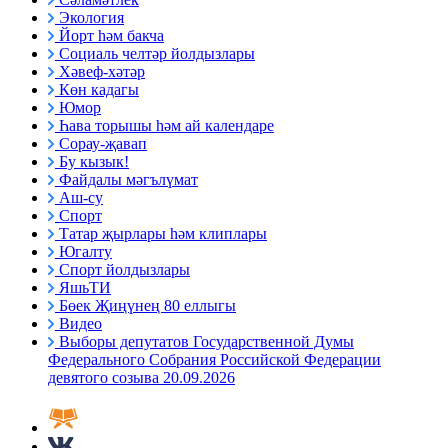
Экология
Йорт һәм бакча
Социаль челтәр йолдызлары
Хәвеф-хәтәр
Көн кадагы
Юмор
Һава торышы һәм ай календаре
Сорау-җавап
Бу кызык!
Файдалы мәгълүмат
Аш-су
Спорт
Татар җырлары һәм клиплары
Югалту
Спорт йолдызлары
ЯшьТИ
Бөек Җиңүнең 80 еллыгы
Видео
Выборы депутатов Государственной Думы
Федерального Собрания Российской Федерации
девятого созыва 20.09.2026