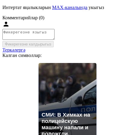
Интертат яңалыкларын
MAX-каналында
укыгыз
Комментарийлар (0)
Фикерегезне калдырыгыз
Теркәлергә
Калган символлар:
СМИ: В Химках на
полицейскую
машину напали и
подожгли.