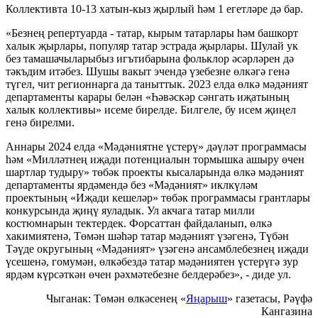
Коллективта 10-13 хатын-кыз җырлый һәм 1 егетләре дә бар.
«Безнең репертуарда - татар, кырым татарлары һәм башкорт
халык җырлары, популяр татар эстрада җырлары. Шулай ук
без тамашачыларыбыз игътибарына фольклор әсәрләрен дә
тәкъдим итәбез. Шушы вакыт эчендә үзебезне өлкәгә генә
түгел, чит регионнарга да таныттык. 2023 елда өлкә мәдәният
департаменты карары белән «Һәвәскәр сәнгать иҗатының
халык коллективы» исеме бирелде. Билгеле, бу исем җиңел
генә бирелми.
Аннары 2024 елда «Мәдәниятне үстерү» дәүләт программасы
һәм «Милләтнең иҗади потенциалын тормышка ашыру өчен
шартлар тудыру» төбәк проекты кысаларында өлкә мәдәният
департаменты ярдәмендә без «Мәдәният» иклкүләм
проектының «Иҗади кешеләр» төбәк программасы грантлары
конкурсында җиңү яуладык. Ул акчага татар милли
костюмнарын тектердек. Форсаттан файдаланып, өлкә
хакимиятенә, Төмән шәһәр татар мәдәният үзәгенә, Түбән
Тәүде округының «Мәдәният» үзәгенә ансамблебезнең иҗади
үсешенә, гомумән, өлкәбездә татар мәдәниятен үстерүгә зур
ярдәм күрсәткән өчен рәхмәтебезне белдерәбез», - диде ул.
Чыганак: Төмән өлкәсенең «
Яңарыш
» газетасы, Рәүфә
Кангазина