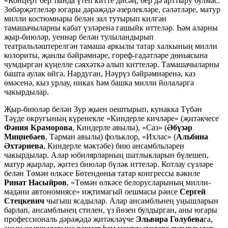
«Концерт бер тында үтеп китте дисәң, бер дә арттыру булмас.
Зөбәрҗәтлеләр югары дәрәҗәдә әзерлекләре, сәләтләре, матур
милли костюмнары белән зал тутырып килгән
тамашачыларны кабат үзләренә гашыйк иттеләр. Һәм аларны
җыр-биюләр, уеннар белән тулыландырып
театральләштерелгән тамаша аркылы татар халкының милли
колориты, җанлы бәйрәмнәре, гореф-гадәтләре дөньясына
чумдырган күңелле сәяхәткә алып киттеләр. Тамашачыларны
башта аулак өйгә, Нардуган, Нәүрүз бәйрәмнәренә, каз
өмәсенә, кыз урлау, никах һәм башка милли йолаларга
чакырдылар.
Җыр-биюләр белән Зур җыен оештырып, кунакка Түбән
Тәүде округының күренекле «Киндерле кичләре» (җитәкчесе
Фәния Краморова
, Киндерле авылы), «Саз» (
Әбүзәр
Миңнебаев
, Тарман авылы) фольклор, «Ихлас» (
Альбина
Әхтәриева
, Киндерле мәктәбе) бию ансамбльләрен
чакырдылар. Алар юбилярларның шатлыкларын бүлешеп,
матур җырлар, җитез биюләр бүләк иттеләр. Котлау сүзләре
белән Төмән өлкәсе Бөтендөнья татар конгрессы вәкиле
Ринат Насыйров
, «Төмән өлкәсе белорусларының милли-
мәдәни автономиясе» иҗтимагый оешмасы рәисе
Сергей
Стецкевич
чыгыш ясадылар. Алар ансамбльнең уңышларын
барлап, ансамбльнең стилен, үз йөзен булдырган, аны югары
профессиональ дәрәҗәдә җитәкләүче
Эльвира Голубева
га,