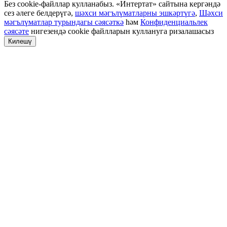
Без cookie-файллар кулланабыз. «Интертат» сайтына кергәндә
сез әлеге белдерүгә,
шәхси мәгълүматларны эшкәртүгә
,
Шәхси
мәгълүматлар турындагы сәясәткә
һәм
Конфиденциальлек
сәясәте
нигезендә cookie файлларын куллануга ризалашасыз
Килешү