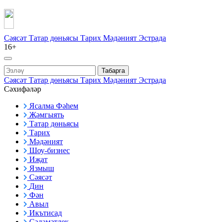
Сәясәт
Татар дөньясы
Тарих
Мәдәният
Эстрада
16+
Табарга
Сәясәт
Татар дөньясы
Тарих
Мәдәният
Эстрада
Сәхифәләр
Ясалма Фәһем
Җәмгыять
Татар дөньясы
Тарих
Мәдәният
Шоу-бизнес
Иҗат
Язмыш
Сәясәт
Дин
Фән
Авыл
Икътисад
Сәламәтлек