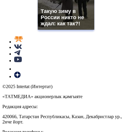
Такую зиму в
России никто не
ждал: как так?!
©2025 Intertat (Интертат)
«ТАТМЕДИА» акционерлык җәмгыяте
Редакция адресы:
420066, Татарстан Республикасы, Казан, Декабристлар ур.,
2нче йорт.
Редакция телефоны: