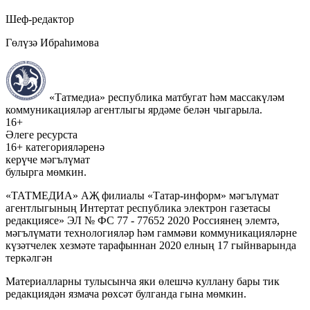
Шеф-редактор
Гөлүзә Ибраһимова
«Татмедиа» республика матбугат һәм массакүләм
коммуникацияләр агентлыгы ярдәме белән чыгарыла.
16+
Әлеге ресурста
16+ категорияләренә
керүче мәгълүмат
булырга мөмкин.
«ТАТМЕДИА» АҖ филиалы «Татар-информ» мәгълүмат
агентлыгының Интертат республика электрон газетасы
редакциясе» ЭЛ № ФС 77 - 77652 2020 Россиянең элемтә,
мәгълүмати технологияләр һәм гаммәви коммуникацияләрне
күзәтчелек хезмәте тарафыннан 2020 елның 17 гыйнварында
теркәлгән
Материалларны тулысынча яки өлешчә куллану бары тик
редакциядән язмача рөхсәт булганда гына мөмкин.