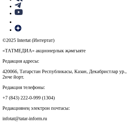
©2025 Intertat (Интертат)
«ТАТМЕДИА» акционерлык җәмгыяте
Редакция адресы:
420066, Татарстан Республикасы, Казан, Декабристлар ур.,
2нче йорт.
Редакция телефоны:
+7 (843) 222-0-999 (1304)
Редакциянең электрон почтасы:
infotat@tatar-inform.ru