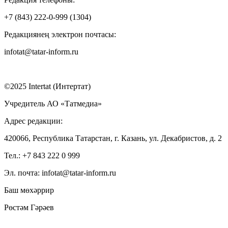
+7 (843) 222-0-999 (1304)
Редакциянең электрон почтасы:
infotat@tatar-inform.ru
©2025 Intertat (Интертат)
Учредитель АО «Татмедиа»
Адрес редакции:
420066, Республика Татарстан, г. Казань, ул. Декабристов, д. 2
Тел.: +7 843 222 0 999
Эл. почта: infotat@tatar-inform.ru
Баш мөхәррир
Рөстәм Гәрәев