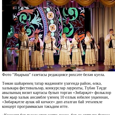
Фото "Яңарыш" газетасы редакциясе рөхсәте белән куела.
Төмән шәһәренең татар мәдәнияте үзәгендә район, өлкә,
халыкара фестивальләр, конкурслар лауреаты, Түбән Тәүде
авылының визит картасы булып торган «Зөбәрҗәт» фольклор
һәм җыр халык ансамбле үзенең 10 еллык юбилее уңаеннан,
«Зөбәрҗәтле аулак өй кичәсе» дип аталган бай эчтәлекле
концерт программасын тәкъдим итте.