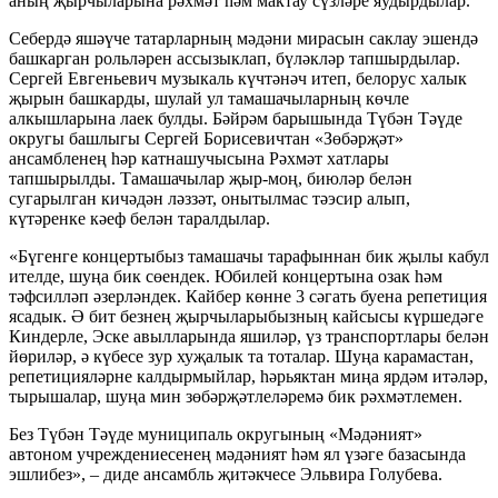
аның җырчыларына рәхмәт һәм мактау сүзләре яудырдылар.
Себердә яшәүче татарларның мәдәни мирасын саклау эшендә
башкарган рольләрен ассызыклап, бүләкләр тапшырдылар.
Сергей Евгеньевич музыкаль күчтәнәч итеп, белорус халык
җырын башкарды, шулай ул тамашачыларның көчле
алкышларына лаек булды. Бәйрәм барышында Түбән Тәүде
округы башлыгы Сергей Борисевичтан «Зөбәрҗәт»
ансамбленең һәр катнашучысына Рәхмәт хатлары
тапшырылды. Тамашачылар җыр-моң, биюләр белән
сугарылган кичәдән ләззәт, онытылмас тәэсир алып,
күтәренке кәеф белән таралдылар.
«Бүгенге концертыбыз тамашачы тарафыннан бик җылы кабул
ителде, шуңа бик сөендек. Юбилей концертына озак һәм
тәфсилләп әзерләндек. Кайбер көнне 3 сәгать буена репетиция
ясадык. Ә бит безнең җырчыларыбызның кайсысы күршедәге
Киндерле, Эске авылларында яшиләр, үз транспортлары белән
йөриләр, ә күбесе зур хуҗалык та тоталар. Шуңа карамастан,
репетицияләрне калдырмыйлар, һәрьяктан миңа ярдәм итәләр,
тырышалар, шуңа мин зөбәрҗәтлеләремә бик рәхмәтлемен.
Без Түбән Тәүде муниципаль округының «Мәдәният»
автоном учреждениесенең мәдәният һәм ял үзәге базасында
эшлибез», – диде ансамбль җитәкчесе Эльвира Голубева.