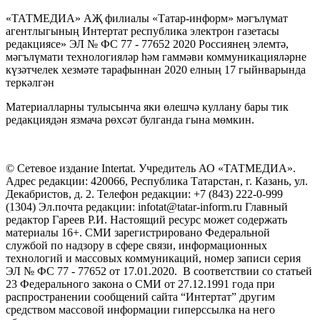
«ТАТМЕДИА» АҖ филиалы «Татар-информ» мәгълүмат
агентлыгының Интертат республика электрон газетасы
редакциясе» ЭЛ № ФС 77 - 77652 2020 Россиянең элемтә,
мәгълүмати технологияләр һәм гаммәви коммуникацияләрне
күзәтчелек хезмәте тарафыннан 2020 елның 17 гыйнварында
теркәлгән
Материалларны тулысынча яки өлешчә куллану бары тик
редакциядән язмача рөхсәт булганда гына мөмкин.
© Сетевое издание Intertat. Учредитель АО «ТАТМЕДИА».
Адрес редакции: 420066, Республика Татарстан, г. Казань, ул.
Декабристов, д. 2. Телефон редакции: +7 (843) 222-0-999
(1304) Эл.почта редакции: infotat@tatar-inform.ru Главный
редактор Гареев Р.И. Настоящий ресурс может содержать
материалы 16+. СМИ зарегистрировано Федеральной
службой по надзору в сфере связи, информационных
технологий и массовых коммуникаций, номер записи серия
ЭЛ № ФС 77 - 77652 от 17.01.2020. В соответствии со статьей
23 Федерального закона о СМИ от 27.12.1991 года при
распространении сообщений сайта “Интертат” другим
средством массовой информации гиперссылка на него