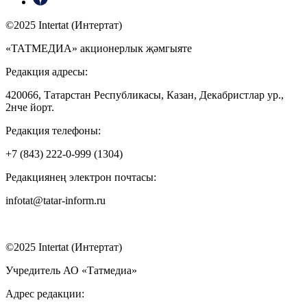
©2025 Intertat (Интертат)
«ТАТМЕДИА» акционерлык җәмгыяте
Редакция адресы:
420066, Татарстан Республикасы, Казан, Декабристлар ур.,
2нче йорт.
Редакция телефоны:
+7 (843) 222-0-999 (1304)
Редакциянең электрон почтасы:
infotat@tatar-inform.ru
©2025 Intertat (Интертат)
Учредитель АО «Татмедиа»
Адрес редакции: