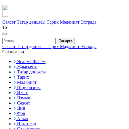
Сәясәт
Татар дөньясы
Тарих
Мәдәният
Эстрада
16+
Табарга
Сәясәт
Татар дөньясы
Тарих
Мәдәният
Эстрада
Сәхифәләр
Ясалма Фәһем
Җәмгыять
Татар дөньясы
Тарих
Мәдәният
Шоу-бизнес
Иҗат
Язмыш
Сәясәт
Дин
Фән
Авыл
Икътисад
Сәламәтлек