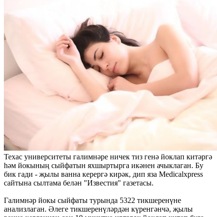
Техас университеты галимнәре ничек тиз генә йоклап китәргә
һәм йокының сыйфатын яхшыртырга икәнен ачыклаган. Бу
бик гади - җылы ванна керергә кирәк, дип яза Medicalxpress
сайтына сылтама белән "Известия" газетасы.
Галимнәр йокы сыйфаты турында 5322 тикшеренүне
анализлаган. Әлеге тикшеренүләрдән күренгәнчә, җылы