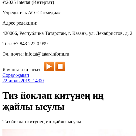
©2025 Intertat (Интертат)
Учредитель АО «Татмедиа»
Адрес редакции:
420066, Республика Татарстан, г. Казань, ул. Декабристов, д. 2
Тел.: +7 843 222 0 999
Эл. почта: infotat@tatar-inform.ru
Язманы тыңлагыз
Сорау-җавап
22 июль 2019 14:00
Тиз йоклап китүнең иң
җайлы ысулы
Тиз йоклап китүнең иң җайлы ысулы