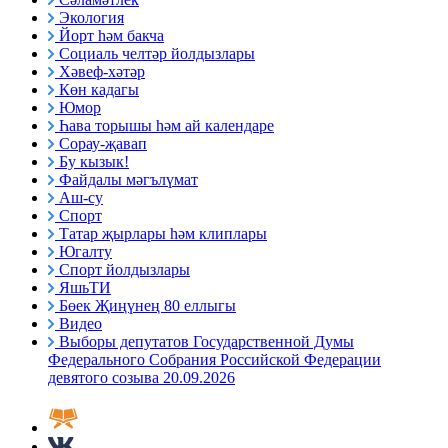
Экология
Йорт һәм бакча
Социаль челтәр йолдызлары
Хәвеф-хәтәр
Көн кадагы
Юмор
Һава торышы һәм ай календаре
Сорау-җавап
Бу кызык!
Файдалы мәгълүмат
Аш-су
Спорт
Татар җырлары һәм клиплары
Югалту
Спорт йолдызлары
ЯшьТИ
Бөек Җиңүнең 80 еллыгы
Видео
Выборы депутатов Государственной Думы
Федерального Собрания Российской Федерации
девятого созыва 20.09.2026