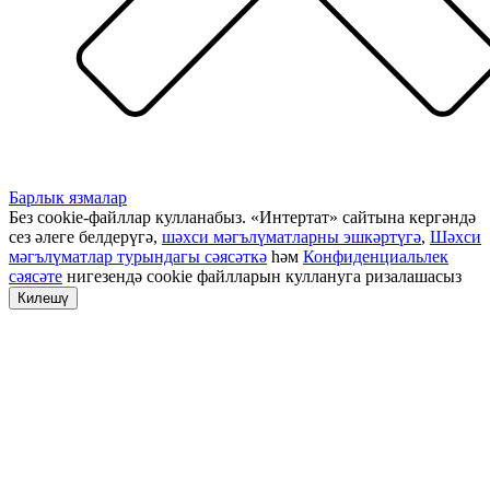
Барлык язмалар
Без cookie-файллар кулланабыз. «Интертат» сайтына кергәндә
сез әлеге белдерүгә,
шәхси мәгълүматларны эшкәртүгә
,
Шәхси
мәгълүматлар турындагы сәясәткә
һәм
Конфиденциальлек
сәясәте
нигезендә cookie файлларын куллануга ризалашасыз
Килешү