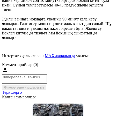
ванна кергәннән соң 10 минутка иртәрәк йоклап китеп була
икән. Суның температурасы 40-43 градус җылы булырга
тиеш.
Җылы ваннага йокларга ятканчы 90 минут кала керү
яхшырак. Галимнәр моны иң оптималь вакыт дип саный. Шул
вакытта гына иң яхшы нәтиҗәгә ирешеп була. Җылы су
йоклап китүне дә тизләтә һәм йокының сыйфатын да
яхшырта.
Интертат яңалыкларын
MAX-каналында
укыгыз
Комментарийлар (0)
Фикерегезне калдырыгыз
Теркәлергә
Калган символлар: