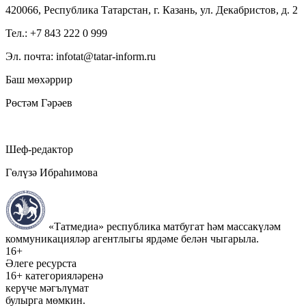
420066, Республика Татарстан, г. Казань, ул. Декабристов, д. 2
Тел.: +7 843 222 0 999
Эл. почта: infotat@tatar-inform.ru
Баш мөхәррир
Рөстәм Гәрәев
Шеф-редактор
Гөлүзә Ибраһимова
«Татмедиа» республика матбугат һәм массакүләм
коммуникацияләр агентлыгы ярдәме белән чыгарыла.
16+
Әлеге ресурста
16+ категорияләренә
керүче мәгълүмат
булырга мөмкин.