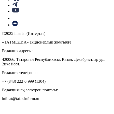
©2025 Intertat (Интертат)
«ТАТМЕДИА» акционерлык җәмгыяте
Редакция адресы:
420066, Татарстан Республикасы, Казан, Декабристлар ур.,
2нче йорт.
Редакция телефоны:
+7 (843) 222-0-999 (1304)
Редакциянең электрон почтасы:
infotat@tatar-inform.ru