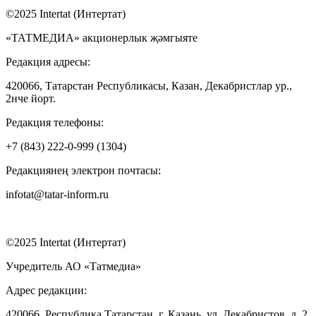
©2025 Intertat (Интертат)
«ТАТМЕДИА» акционерлык җәмгыяте
Редакция адресы:
420066, Татарстан Республикасы, Казан, Декабристлар ур.,
2нче йорт.
Редакция телефоны:
+7 (843) 222-0-999 (1304)
Редакциянең электрон почтасы:
infotat@tatar-inform.ru
©2025 Intertat (Интертат)
Учредитель АО «Татмедиа»
Адрес редакции:
420066, Республика Татарстан, г. Казань, ул. Декабристов, д. 2