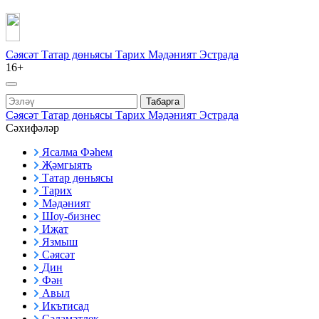
Сәясәт
Татар дөньясы
Тарих
Мәдәният
Эстрада
16+
Табарга
Сәясәт
Татар дөньясы
Тарих
Мәдәният
Эстрада
Сәхифәләр
Ясалма Фәһем
Җәмгыять
Татар дөньясы
Тарих
Мәдәният
Шоу-бизнес
Иҗат
Язмыш
Сәясәт
Дин
Фән
Авыл
Икътисад
Сәламәтлек