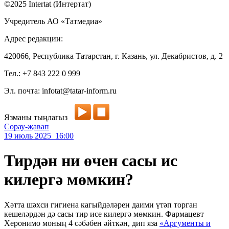
©2025 Intertat (Интертат)
Учредитель АО «Татмедиа»
Адрес редакции:
420066, Республика Татарстан, г. Казань, ул. Декабристов, д. 2
Тел.: +7 843 222 0 999
Эл. почта: infotat@tatar-inform.ru
Язманы тыңлагыз
Сорау-җавап
19 июль 2025 16:00
Тирдән ни өчен сасы ис
килергә мөмкин?
Хәтта шәхси гигиена кагыйдәләрен даими үтәп торган
кешеләрдән дә сасы тир исе килергә мөмкин. Фармацевт
Херонимо моның 4 сәбәбен әйткән, дип яза
«Аргументы и