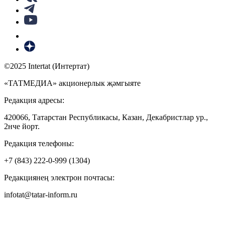
©2025 Intertat (Интертат)
«ТАТМЕДИА» акционерлык җәмгыяте
Редакция адресы:
420066, Татарстан Республикасы, Казан, Декабристлар ур.,
2нче йорт.
Редакция телефоны:
+7 (843) 222-0-999 (1304)
Редакциянең электрон почтасы:
infotat@tatar-inform.ru