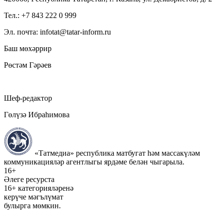
Тел.: +7 843 222 0 999
Эл. почта: infotat@tatar-inform.ru
Баш мөхәррир
Рөстәм Гәрәев
Шеф-редактор
Гөлүзә Ибраһимова
«Татмедиа» республика матбугат һәм массакүләм
коммуникацияләр агентлыгы ярдәме белән чыгарыла.
16+
Әлеге ресурста
16+ категорияләренә
керүче мәгълүмат
булырга мөмкин.