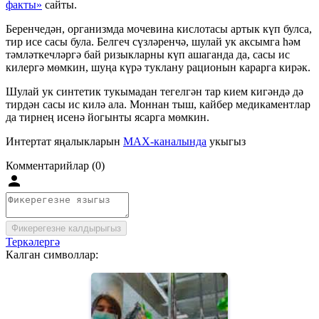
факты»
сайты.
Беренчедән, организмда мочевина кислотасы артык күп булса,
тир исе сасы була. Белгеч сүзләренчә, шулай ук аксымга һәм
тәмләткечләргә бай ризыкларны күп ашаганда да, сасы ис
килергә мөмкин, шуңа күрә туклану рационын карарга кирәк.
Шулай ук синтетик тукымадан тегелгән тар кием кигәндә дә
тирдән сасы ис килә ала. Моннан тыш, кайбер медикаментлар
да тирнең исенә йогынты ясарга мөмкин.
Интертат яңалыкларын
MAX-каналында
укыгыз
Комментарийлар (0)
Фикерегезне калдырыгыз
Теркәлергә
Калган символлар: