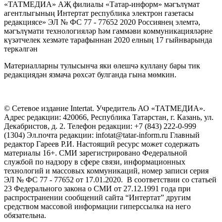
«ТАТМЕДИА» АҖ филиалы «Татар-информ» мәгълүмат
агентлыгының Интертат республика электрон газетасы
редакциясе» ЭЛ № ФС 77 - 77652 2020 Россиянең элемтә,
мәгълүмати технологияләр һәм гаммәви коммуникацияләрне
күзәтчелек хезмәте тарафыннан 2020 елның 17 гыйнварында
теркәлгән
Материалларны тулысынча яки өлешчә куллану бары тик
редакциядән язмача рөхсәт булганда гына мөмкин.
© Сетевое издание Intertat. Учредитель АО «ТАТМЕДИА».
Адрес редакции: 420066, Республика Татарстан, г. Казань, ул.
Декабристов, д. 2. Телефон редакции: +7 (843) 222-0-999
(1304) Эл.почта редакции: infotat@tatar-inform.ru Главный
редактор Гареев Р.И. Настоящий ресурс может содержать
материалы 16+. СМИ зарегистрировано Федеральной
службой по надзору в сфере связи, информационных
технологий и массовых коммуникаций, номер записи серия
ЭЛ № ФС 77 - 77652 от 17.01.2020. В соответствии со статьей
23 Федерального закона о СМИ от 27.12.1991 года при
распространении сообщений сайта “Интертат” другим
средством массовой информации гиперссылка на него
обязательна.