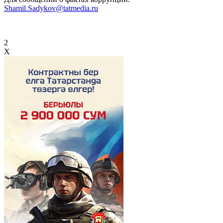
Shamil.Sadykov@tatmedia.ru
2
X