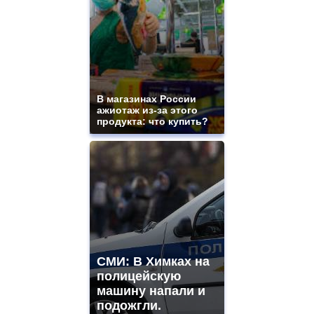
В магазинах России
ажиотаж из-за этого
продукта: что купить?
СМИ: В Химках на
полицейскую
машину напали и
подожгли.