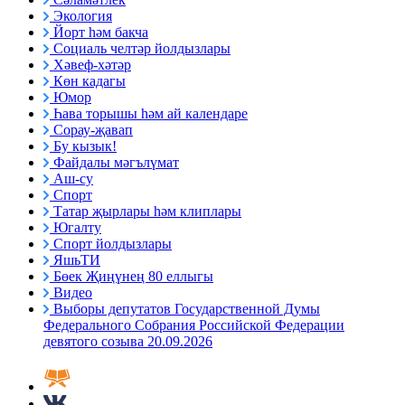
Экология
Йорт һәм бакча
Социаль челтәр йолдызлары
Хәвеф-хәтәр
Көн кадагы
Юмор
Һава торышы һәм ай календаре
Сорау-җавап
Бу кызык!
Файдалы мәгълүмат
Аш-су
Спорт
Татар җырлары һәм клиплары
Югалту
Спорт йолдызлары
ЯшьТИ
Бөек Җиңүнең 80 еллыгы
Видео
Выборы депутатов Государственной Думы
Федерального Собрания Российской Федерации
девятого созыва 20.09.2026