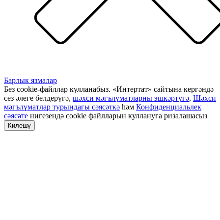
Барлык язмалар
Без cookie-файллар кулланабыз. «Интертат» сайтына кергәндә
сез әлеге белдерүгә,
шәхси мәгълүматларны эшкәртүгә
,
Шәхси
мәгълүматлар турындагы сәясәткә
һәм
Конфиденциальлек
сәясәте
нигезендә cookie файлларын куллануга ризалашасыз
Килешү