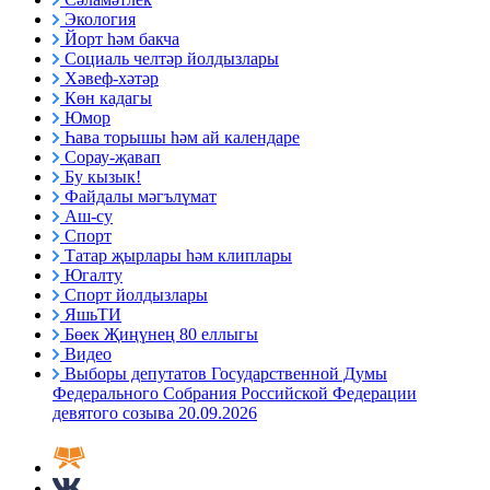
Экология
Йорт һәм бакча
Социаль челтәр йолдызлары
Хәвеф-хәтәр
Көн кадагы
Юмор
Һава торышы һәм ай календаре
Сорау-җавап
Бу кызык!
Файдалы мәгълүмат
Аш-су
Спорт
Татар җырлары һәм клиплары
Югалту
Спорт йолдызлары
ЯшьТИ
Бөек Җиңүнең 80 еллыгы
Видео
Выборы депутатов Государственной Думы
Федерального Собрания Российской Федерации
девятого созыва 20.09.2026