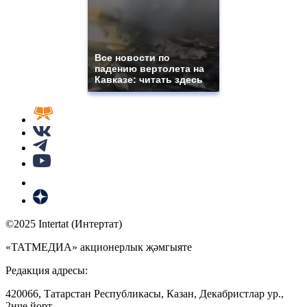
Все новости по
падению вертолета на
Кавказе: читать здесь
©2025 Intertat (Интертат)
«ТАТМЕДИА» акционерлык җәмгыяте
Редакция адресы:
420066, Татарстан Республикасы, Казан, Декабристлар ур.,
2нче йорт.