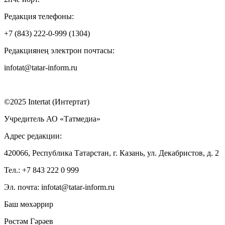
Редакция телефоны:
+7 (843) 222-0-999 (1304)
Редакциянең электрон почтасы:
infotat@tatar-inform.ru
©2025 Intertat (Интертат)
Учредитель АО «Татмедиа»
Адрес редакции:
420066, Республика Татарстан, г. Казань, ул. Декабристов, д. 2
Тел.: +7 843 222 0 999
Эл. почта: infotat@tatar-inform.ru
Баш мөхәррир
Рөстәм Гәрәев