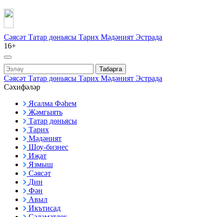
Сәясәт
Татар дөньясы
Тарих
Мәдәният
Эстрада
16+
Табарга
Сәясәт
Татар дөньясы
Тарих
Мәдәният
Эстрада
Сәхифәләр
Ясалма Фәһем
Җәмгыять
Татар дөньясы
Тарих
Мәдәният
Шоу-бизнес
Иҗат
Язмыш
Сәясәт
Дин
Фән
Авыл
Икътисад
Сәламәтлек