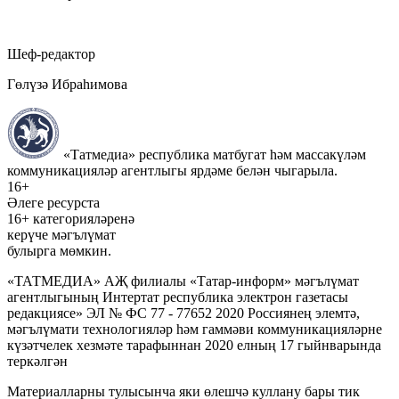
Шеф-редактор
Гөлүзә Ибраһимова
«Татмедиа» республика матбугат һәм массакүләм
коммуникацияләр агентлыгы ярдәме белән чыгарыла.
16+
Әлеге ресурста
16+ категорияләренә
керүче мәгълүмат
булырга мөмкин.
«ТАТМЕДИА» АҖ филиалы «Татар-информ» мәгълүмат
агентлыгының Интертат республика электрон газетасы
редакциясе» ЭЛ № ФС 77 - 77652 2020 Россиянең элемтә,
мәгълүмати технологияләр һәм гаммәви коммуникацияләрне
күзәтчелек хезмәте тарафыннан 2020 елның 17 гыйнварында
теркәлгән
Материалларны тулысынча яки өлешчә куллану бары тик