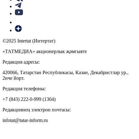
©2025 Intertat (Интертат)
«ТАТМЕДИА» акционерлык җәмгыяте
Редакция адресы:
420066, Татарстан Республикасы, Казан, Декабристлар ур.,
2нче йорт.
Редакция телефоны:
+7 (843) 222-0-999 (1304)
Редакциянең электрон почтасы:
infotat@tatar-inform.ru