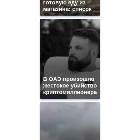
готовую еду из
магазина: список
В ОАЭ произошло
жестокое убийство
криптомиллионера