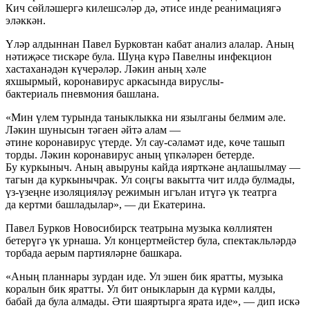
Кич сөйләшергә килешсәләр дә, әтисе инде реанимациягә
эләккән.
Үләр алдыннан Павел Бурковтан кабат анализ алалар. Аның
нәтиҗәсе тискәре була. Шуңа күрә Павелны инфекцион
хастаханәдән күчерәләр. Ләкин аның хәле
яхшырмый, коронавирус аркасында вируслы-
бактериаль пневмония башлана.
«Мин үлем турында таныклыкка ни язылганы белмим әле.
Ләкин шунысын тәгаен әйтә алам —
әтине коронавирус үтерде. Ул сау-сәламәт иде, көче ташып
торды. Ләкин коронавирус аның үпкәләрен бетерде.
Бу куркыныч. Аның авыруны кайда иярткәне аңлашылмау —
тагын да куркынычрак. Ул соңгы вакытта чит илдә булмады,
үз-үзеңне изоляцияләү режимын игълан итүгә үк театрга
да кертми башладылар», — ди Екатерина.
Павел Бурков Новосибирск театрына музыка көллиятен
бетерүгә үк урнаша. Ул концертмейстер була, спектакльләрдә
торбада аерым партияләрне башкара.
«Аның планнары зурдан иде. Ул эшен бик яратты, музыка
коралын бик яратты. Ул бит оныкларын да күрми калды,
бабай да була алмады. Әти шаяртырга ярата иде», — дип искә