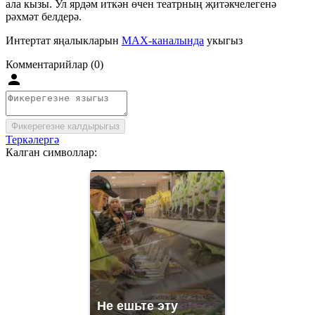
ала кызы. Ул ярдәм иткән өчен театрның җитәкчелегенә
рәхмәт белдерә.
Интертат яңалыкларын
MAX-каналында
укыгыз
Комментарийлар (0)
Фикерегезне калдырыгыз
Теркәлергә
Калган символлар:
Не ешьте эту