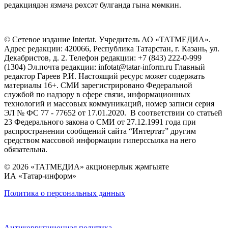
редакциядән язмача рөхсәт булганда гына мөмкин.
© Сетевое издание Intertat. Учредитель АО «ТАТМЕДИА».
Адрес редакции: 420066, Республика Татарстан, г. Казань, ул.
Декабристов, д. 2. Телефон редакции: +7 (843) 222-0-999
(1304) Эл.почта редакции: infotat@tatar-inform.ru Главный
редактор Гареев Р.И. Настоящий ресурс может содержать
материалы 16+. СМИ зарегистрировано Федеральной
службой по надзору в сфере связи, информационных
технологий и массовых коммуникаций, номер записи серия
ЭЛ № ФС 77 - 77652 от 17.01.2020. В соответствии со статьей
23 Федерального закона о СМИ от 27.12.1991 года при
распространении сообщений сайта “Интертат” другим
средством массовой информации гиперссылка на него
обязательна.
© 2026 «ТАТМЕДИА» акционерлык җәмгыяте
ИА «Татар-информ»
Политика о персональных данных
Антикоррупционная политика