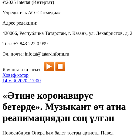
©2025 Intertat (Интертат)
Учредитель АО «Татмедиа»
Адрес редакции:
420066, Республика Татарстан, г. Казань, ул. Декабристов, д. 2
Тел.: +7 843 222 0 999
Эл. почта: infotat@tatar-inform.ru
Язманы тыңлагыз
Хәвеф-хәтәр
14 май 2020 17:00
«Әтине коронавирус
бетерде». Музыкант өч атна
реанимациядән соң үлгән
Новосибирск Опера һәм балет театры артисты Павел