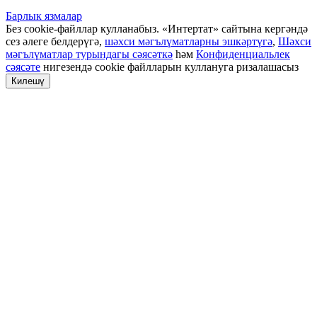
Барлык язмалар
Без cookie-файллар кулланабыз. «Интертат» сайтына кергәндә
сез әлеге белдерүгә,
шәхси мәгълүматларны эшкәртүгә
,
Шәхси
мәгълүматлар турындагы сәясәткә
һәм
Конфиденциальлек
сәясәте
нигезендә cookie файлларын куллануга ризалашасыз
Килешү