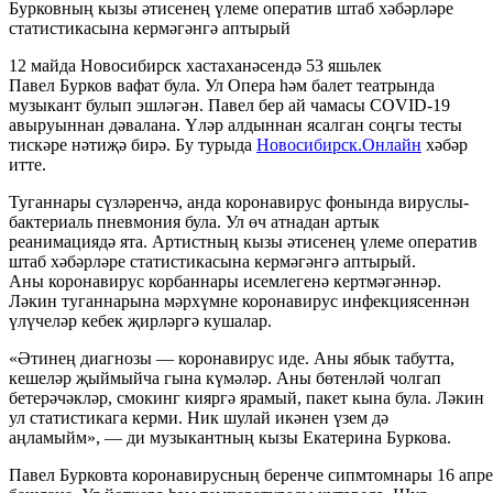
Бурковның кызы әтисенең үлеме оператив штаб хәбәрләре
статистикасына кермәгәнгә аптырый
12 майда Новосибирск хастаханәсендә 53 яшьлек
Павел Бурков вафат була. Ул Опера һәм балет театрында
музыкант булып эшләгән. Павел бер ай чамасы COVID-19
авыруыннан дәвалана. Үләр алдыннан ясалган соңгы тесты
тискәре нәтиҗә бирә. Бу турыда
Новосибирск.Онлайн
хәбәр
итте.
Туганнары сүзләренчә, анда коронавирус фонында вируслы-
бактериаль пневмония була. Ул өч атнадан артык
реанимациядә ята. Артистның кызы әтисенең үлеме оператив
штаб хәбәрләре статистикасына кермәгәнгә аптырый.
Аны коронавирус корбаннары исемлегенә кертмәгәннәр.
Ләкин туганнарына мәрхүмне коронавирус инфекциясеннән
үлүчеләр кебек җирләргә кушалар.
«Әтинең диагнозы — коронавирус иде. Аны ябык табутта,
кешеләр җыймыйча гына күмәләр. Аны бөтенләй чолгап
бетерәчәкләр, смокинг кияргә ярамый, пакет кына була. Ләкин
ул статистикага керми. Ник шулай икәнен үзем дә
аңламыйм», — ди музыкантның кызы Екатерина Буркова.
Павел Бурковта коронавирусның беренче сипмтомнары 16 апре